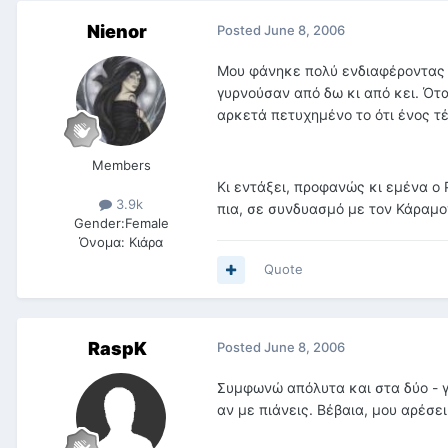
Nienor
Posted
June 8, 2006
Μου φάνηκε πολύ ενδιαφέροντας σ
γυρνούσαν από δω κι από κει. Ότ
αρκετά πετυχημένο το ότι ένος τ
Members
Κι εντάξει, προφανώς κι εμένα ο 
3.9k
πια, σε συνδυασμό με τον Κάραμον
Gender:
Female
Όνομα:
Κιάρα
Quote
RaspK
Posted
June 8, 2006
Συμφωνώ απόλυτα και στα δύο - γι'
αν με πιάνεις. Βέβαια, μου αρέσει