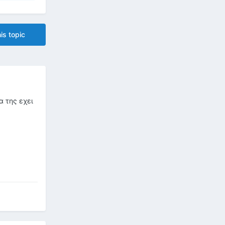
is topic
α της εχει