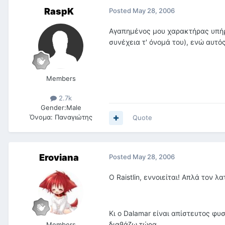
RaspK
Posted
May 28, 2006
Αγαπημένος μου χαρακτήρας υπήρ
συνέχεια τ' όνομά του), ενώ αυτός
Members
2.7k
Gender:
Male
Όνομα:
Παναγιώτης
Quote
Eroviana
Posted
May 28, 2006
Ο Raistlin, εννοιείται! Απλά τον 
Κι ο Dalamar είναι απίστευτος φυσ
διαβάζω τώρα.
Members