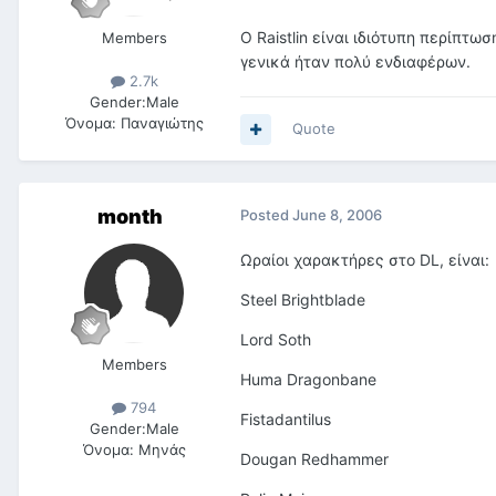
Ο Raistlin είναι ιδιότυπη περίπτω
Members
γενικά ήταν πολύ ενδιαφέρων.
2.7k
Gender:
Male
Όνομα:
Παναγιώτης
Quote
month
Posted
June 8, 2006
Ωραίοι χαρακτήρες στο DL, είναι:
Steel Brightblade
Lord Soth
Members
Huma Dragonbane
794
Fistadantilus
Gender:
Male
Όνομα:
Μηνάς
Dougan Redhammer