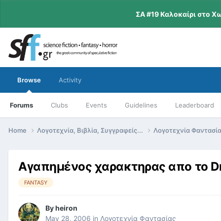
ΣΑ #19 Καλοκαίρι στο Χ
Browse
Activity
Forums
Clubs
Events
Guidelines
Leaderboard
Home
Λογοτεχνία, Βιβλία, Συγγραφείς...
Λογοτεχνία Φαντασί
Αγαπημένος χαρακτηρας απο το D
FANTASY
By
heiron
May 28, 2006
in
Λογοτεχνία Φαντασίας