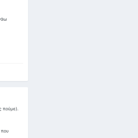
νάω
ς πούμε).
 που