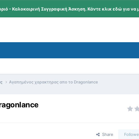
ωριό - Καλοκαιρινή Συγγραφική Άσκηση. Κάντε κλικ εδώ για να 
ας
Αγαπημένος χαρακτηρας απο το Dragonlance
ragonlance
Share
Followe