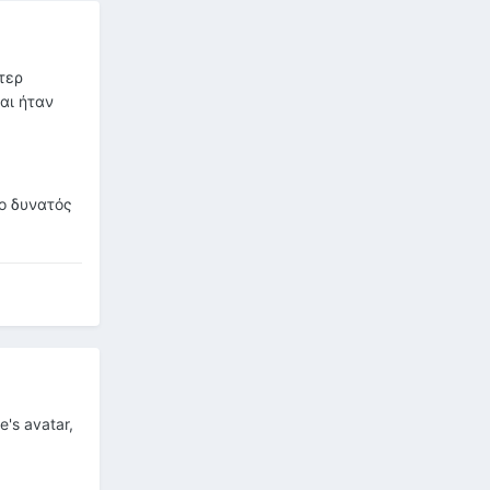
τερ
αι ήταν
σο δυνατός
's avatar,