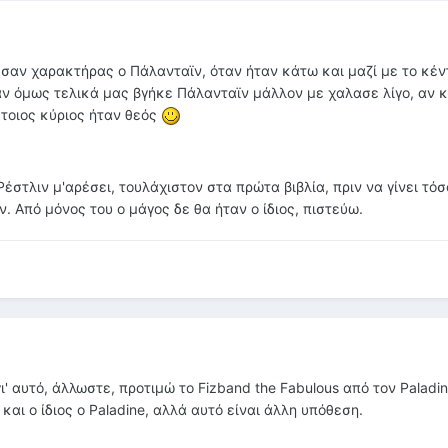
αν χαρακτήρας ο Πάλανταϊν, όταν ήταν κάτω και μαζί με το κέν
αν όμως τελικά μας βγήκε Πάλανταϊν μάλλον με χαλασε λίγο, αν κ
έτοιος κύριος ήταν θεός
Ρέστλιν μ'αρέσει, τουλάχιστον στα πρώτα βιβλία, πριν να γίνει τό
. Από μόνος του ο μάγος δε θα ήταν ο ίδιος, πιστεύω.
 αυτό, άλλωστε, προτιμώ το Fizband the Fabulous από τον Paladine
 και ο ίδιος ο Paladine, αλλά αυτό είναι άλλη υπόθεση.