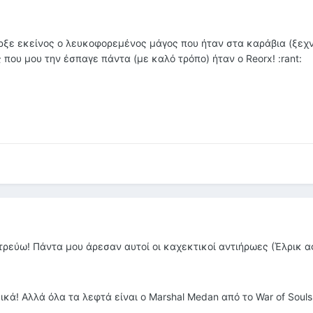
ξε εκείνος ο λευκοφορεμένος μάγος που ήταν στα καράβια (ξεχ
 που μου την έσπαγε πάντα (με καλό τρόπο) ήταν ο Reorx! :rant:
λατρεύω! Πάντα μου άρεσαν αυτοί οι καχεκτικοί αντιήρωες (Έλρικ α
ικά! Αλλά όλα τα λεφτά είναι ο Marshal Medan από το War of Souls