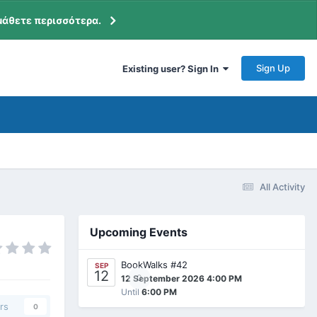
μάθετε περισσότερα.
Sign Up
Existing user? Sign In
All Activity
Upcoming Events
BookWalks #42
SEP
12
0
12 September 2026 4:00 PM
Until
6:00 PM
rs
0