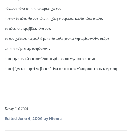
κύκλους πάνω απ’ την πανώρια ηχώ σου –
κι όταν θα πέσω θα μου κάνει τη χάρη ο ουρανός, και θα πέσω απαλά,
θα πέσω στο κρεββάτι, πλάι σου,
θα σου χαϊδέψω τα μαλλιά με τα δάκτυλα μου να λαμπυρίζουν λίγο ακόμα
απ’ της πτήσης την αστρόσκονη,
κι ας μην το νοιώσεις καθόλου το χάδι μες στον γλυκό σου ύπνο,
κι ας ψάχνεις το πρωί να βρεις τ’ είναι αυτό που σα ν’ αστράφτει στον καθρέφτη.
-----
Derby, 3-6-2006.
Edited
June 4, 2006
by Nienna