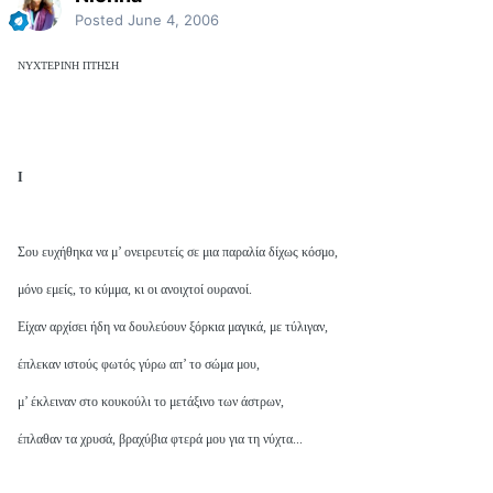
Posted
June 4, 2006
ΝΥΧΤΕΡΙΝΗ ΠΤΗΣΗ
Ι
Σου ευχήθηκα να μ’ ονειρευτείς σε μια παραλία δίχως κόσμο,
μόνο εμείς, το κύμμα, κι οι ανοιχτοί ουρανοί.
Είχαν αρχίσει ήδη να δουλεύουν ξόρκια μαγικά, με τύλιγαν,
έπλεκαν ιστούς φωτός γύρω απ’ το σώμα μου,
μ’ έκλειναν στο κουκούλι το μετάξινο των άστρων,
έπλαθαν τα χρυσά, βραχύβια φτερά μου για τη νύχτα...