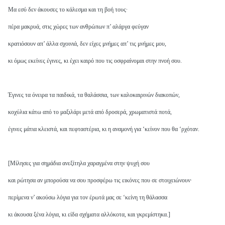
Μα εσύ δεν άκουσες το κάλεσμα και τη βοή τους·
πέρα μακρυά, στις χώρες των ανθρώπων π’ αλάργα φεύγαν
κρατιόσουν απ’ άλλα σχοινιά, δεν είχες μνήμες απ’ τις μνήμες μου,
κι όμως εκείνες έγινες, κι έχει καιρό που τις οσφραίνομαι στην πνοή σου.
Έγινες τα όνειρα τα παιδικά, τα θαλάσσια, των καλοκαιρινών διακοπών,
κοχύλια κάτω από το μαξιλάρι μετά από δροσερά, χρωματιστά ποτά,
έγινες μάτια κλειστά, και πεφταστέρια, κι η αναμονή για ‘κείνον που θα ‘ρχόταν.
[Μίλησες για σημάδια ανεξίτηλα χαραγμένα στην ψυχή σου
και ρώτησα αν μπορούσα να σου προσφέρω τις εικόνες που σε στοιχειώνουν·
περίμενα ν’ ακούσω λόγια για τον έρωτά μας σε ‘κείνη τη θάλασσα
κι άκουσα ξένα λόγια, κι είδα σχήματα αλλόκοτα, και γκρεμίστηκα.]