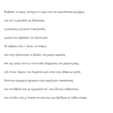
Φοβάσαι· κι όμως, αντέχουν οι ώμοι σου τα κοριτσίστικα φεγγάρια,
εσύ εισ’ η μυρωδιά της θάλασσας,
η κούραση η γλυκειά π’ακολουθεί,
η μέρα που σφράγισε τον έρωτά μου.
Τα έσβησες όλα τ’ άλλα, τα έκαψες·
εσύ στην ξαπλώστρα το βράδυ, στη μικρή παραλία,
σαν είχε φύγει πια κι ο τελευταίος θαμμώνας του μικρού μπαρ,
εσύ στους τοίχους του δωματίου μου όταν τους έβαφα με μανία
δίνοντας οργισμένα χρώματα στην μικρή μου επανάσταση,
εσυ στα βιβλία που με ξεχώριζαν απ’ τους άλλους ανθρώπους,
στις σελίδες που μ’ έκαναν να πιστεύω πως βρέθηκα σε λάθος κόσμο.