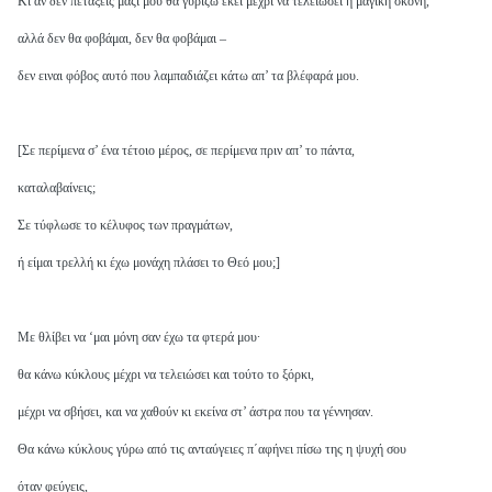
Κι αν δεν πετάξεις μαζί μου θα γυρίζω εκεί μέχρι να τελειώσει η μαγική σκόνη,
αλλά δεν θα φοβάμαι, δεν θα φοβάμαι –
δεν ειναι φόβος αυτό που λαμπαδιάζει κάτω απ’ τα βλέφαρά μου.
[Σε περίμενα σ’ ένα τέτοιο μέρος, σε περίμενα πριν απ’ το πάντα,
καταλαβαίνεις;
Σε τύφλωσε το κέλυφος των πραγμάτων,
ή είμαι τρελλή κι έχω μονάχη πλάσει το Θεό μου;]
Με θλίβει να ‘μαι μόνη σαν έχω τα φτερά μου·
θα κάνω κύκλους μέχρι να τελειώσει και τούτο το ξόρκι,
μέχρι να σβήσει, και να χαθούν κι εκείνα στ’ άστρα που τα γέννησαν.
Θα κάνω κύκλους γύρω από τις ανταύγειες π΄αφήνει πίσω της η ψυχή σου
όταν φεύγεις,