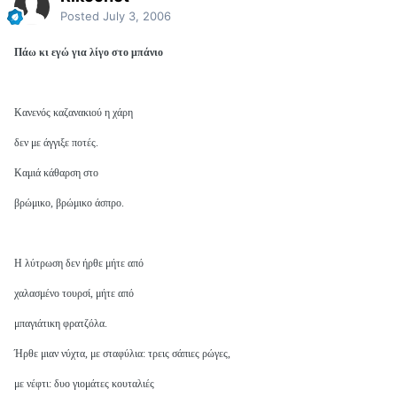
Posted
July 3, 2006
Πάω κι εγώ για λίγο στο μπάνιο
Κανενός καζανακιού η χάρη
δεν με άγγιξε ποτές.
Καμιά κάθαρση στο
βρώμικο, βρώμικο άσπρο.
Η λύτρωση δεν ήρθε μήτε από
χαλασμένο τουρσί, μήτε από
μπαγιάτικη φρατζόλα.
Ήρθε μιαν νύχτα, με σταφύλια: τρεις σάπιες ρώγες,
με νέφτι: δυο γιομάτες κουταλιές