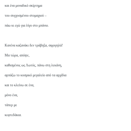
και ένα μοναδικό σκίρτημα
του συγχυσμένου στομαχιού –
πάω κι εγώ για λίγο στο μπάνιο.
Κανένα καζανάκι δεν τράβηξα, σφριγηλά!
Μα τώρα, απόψε,
καθισμένος ως Λωτός, πάνω στη λεκάνη,
αρπάζω το κοσμικό μεγαλείο από τα αρχίδια
και το κλείνω σε ένα,
μόνο ένα,
τάπερ με
κεφτεδάκια.