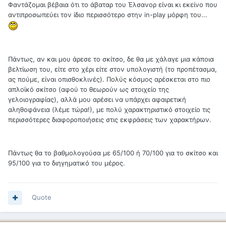
Φαντάζομαι βέβαια ότι το άβαταρ του Έλσανορ είναι κι εκείνο που
αντιπροσωπεύει τον ίδιο περισσότερο στην in-play μόρφη του...
Πάντως, αν και μου άρεσε το σκίτσο, δε θα με χάλαγε μια κάποια
βελτίωση του, είτε στο χέρι είτε στον υπολογιστή (το προπέτασμα,
ας πούμε, είναι οπισθοκλινές). Πολύς κόσμος αρέσκεται στο πιο
απλοϊκό σκίτσο (αφού το θεωρούν ως στοιχείο της
γελοιογραφίας), αλλά μου αρέσει να υπάρχει αφαιρετική
αληθοφάνεια (λέμε τώρα!), με πολύ χαρακτηριστικό στοιχείο τις
περισσότερες διαφοροποιήσεις στις εκφράσεις των χαρακτήρων.
Πάντως θα το βαθμολογούσα με 65/100 ή 70/100 για το σκίτσο και
95/100 για το διηγηματικό του μέρος.
Quote