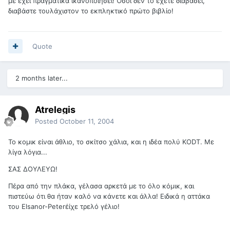
με έχει πραγματικά ικανοποιήσει! Όσοι δεν το έχετε διαβάσει,
διαβάστε τουλάχιστον το εκπληκτικό πρώτο βιβλίο!
Quote
2 months later...
Atrelegis
Posted
October 11, 2004
To κομικ είναι άθλιο, το σκίτσο χάλια, και η ιδέα πολύ KODT. Με
λίγα λόγια...
ΣΑΣ ΔΟΥΛΕΥΩ!
Πέρα από την πλάκα, γέλασα αρκετά με το όλο κόμικ, και
πιστεύω ότι θα ήταν καλό να κάνετε και άλλα! Ειδικά η αττάκα
του Elsanor-Peterέίχε τρελό γέλιο!