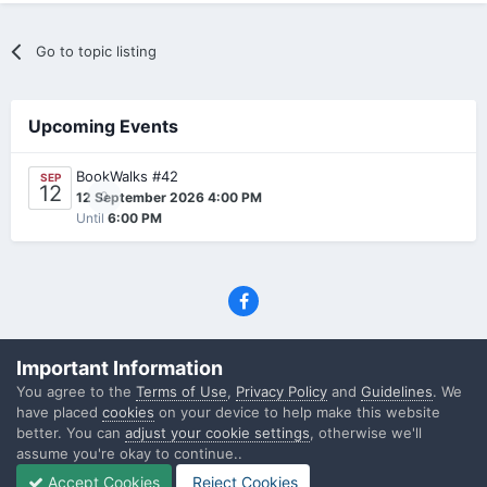
Go to topic listing
Upcoming Events
BookWalks #42
SEP
12
0
12 September 2026 4:00 PM
Until
6:00 PM
Privacy Policy
Contact Us
Cookies
Important Information
(C) SFF.gr, All rights reserved
You agree to the
Terms of Use
,
Privacy Policy
and
Guidelines
. We
Powered by Invision Community
have placed
cookies
on your device to help make this website
better. You can
adjust your cookie settings
, otherwise we'll
assume you're okay to continue..
Accept Cookies
Reject Cookies