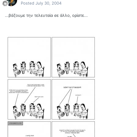
Posted
July 30, 2004
...βάζουμε την τελευταία σε άλλο, ορίστε...