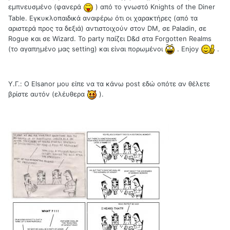
εμπνευσμένο (φανερά
) από το γνωστό Knights of the Diner
Table. Εγκυκλοπαιδικά αναφέρω ότι οι χαρακτήρες (από τα
αριστερά προς τα δεξιά) αντιστοιχούν στον DM, σε Paladin, σε
Rogue και σε Wizard. Το party παίζει D&d στα Forgotten Realms
(το αγαπημένο μας setting) και είναι πορωμένοι
. Enjoy
.
Υ.Γ.: O Elsanor μου είπε να τα κάνω post εδώ οπότε αν θέλετε
βρίστε αυτόν (ελέυθερα
).