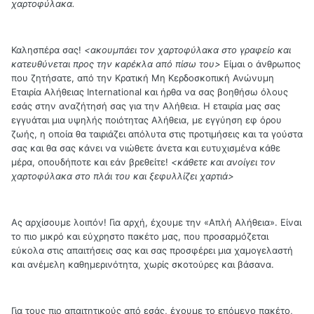
χαρτοφύλακα.
Καλησπέρα σας!
<ακουμπάει τον χαρτοφύλακα στο γραφείο και
κατευθύνεται προς την καρέκλα από πίσω του>
Είμαι ο άνθρωπος
που ζητήσατε, από την Κρατική Μη Κερδοσκοπική Ανώνυμη
Εταιρία Αλήθειας International και ήρθα να σας βοηθήσω όλους
εσάς στην αναζήτησή σας για την Αλήθεια. Η εταιρία μας σας
εγγυάται μια υψηλής ποιότητας Αλήθεια, με εγγύηση εφ όρου
ζωής, η οποία θα ταιριάζει απόλυτα στις προτιμήσεις και τα γούστα
σας και θα σας κάνει να νιώθετε άνετα και ευτυχισμένα κάθε
μέρα, οπουδήποτε και εάν βρεθείτε!
<κάθετε και ανοίγει τον
χαρτοφύλακα στο πλάι του και ξεφυλλίζει χαρτιά>
Ας αρχίσουμε λοιπόν! Για αρχή, έχουμε την «Απλή Αλήθεια». Είναι
το πιο μικρό και εύχρηστο πακέτο μας, που προσαρμόζεται
εύκολα στις απαιτήσεις σας και σας προσφέρει μια χαμογελαστή
και ανέμελη καθημερινότητα, χωρίς σκοτούρες και βάσανα.
Για τους πιο απαιτητικούς από εσάς, έχουμε το επόμενο πακέτο,