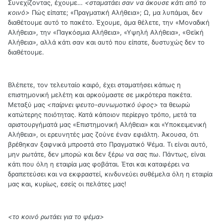
Συνεχίζοντας, έχουμε…
<σταματάει σαν να άκουσε κάτι από το
κοινό>
Πώς είπατε; «Πραγματική Αλήθεια»; Ω, μα λυπάμαι, δεν
διαθέτουμε αυτό το πακέτο. Έχουμε, άμα θέλετε, την «Μοναδική
Αλήθεια», την «Παγκόσμια Αλήθεια», «Υψηλή Αλήθεια», «Θεϊκή
Αλήθεια», αλλά κάτι σαν και αυτό που είπατε, δυστυχώς δεν το
διαθέτουμε.
Βλέπετε, τον τελευταίο καιρό, έχει σταματήσει κάπως η
επιστημονική μελέτη και αρκούμαστε σε μικρότερα πακέτα.
Μεταξύ μας
<παίρνει ψευτο-συνωμοτικό ύφος>
τα θεωρώ
κατώτερης ποιότητας. Κατά κάποιον περίεργο τρόπο, μετά τα
αριστουργήματά μας «Επιστημονική Αλήθεια» και «Υποκειμενική
Αλήθεια», οι ερευνητές μας ζούνε έναν εφιάλτη. Άκουσα, ότι
βρέθηκαν ξαφνικά μπροστά στο Πραγματικό Ψέμα. Τι είναι αυτό,
μην ρωτάτε, δεν μπορώ και δεν ξέρω να σας πω. Πάντως, είναι
κάτι που όλη η εταιρία μας φοβάται. Έτσι και καταφέρει να
δραπετεύσει και να εκφραστεί, κινδυνεύει συθέμελα όλη η εταιρία
μας και, κυρίως, εσείς οι πελάτες μας!
<το κοινό ρωτάει για το ψέμα>