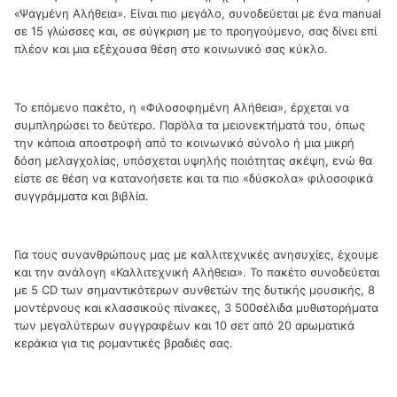
«Ψαγμένη Αλήθεια». Είναι πιο μεγάλο, συνοδεύεται με ένα manual
σε 15 γλώσσες και, σε σύγκριση με το προηγούμενο, σας δίνει επί
πλέον και μια εξέχουσα θέση στο κοινωνικό σας κύκλο.
Το επόμενο πακέτο, η «Φιλοσοφημένη Αλήθεια», έρχεται να
συμπληρώσει το δεύτερο. Παρ’όλα τα μειονεκτήματά του, όπως
την κάποια αποστροφή από το κοινωνικό σύνολο ή μια μικρή
δόση μελαγχολίας, υπόσχεται υψηλής ποιότητας σκέψη, ενώ θα
είστε σε θέση να κατανοήσετε και τα πιο «δύσκολα» φιλοσοφικά
συγγράμματα και βιβλία.
Για τους συνανθρώπους μας με καλλιτεχνικές ανησυχίες, έχουμε
και την ανάλογη «Καλλιτεχνική Αλήθεια». Το πακέτο συνοδεύεται
με 5 CD των σημαντικότερων συνθετών της δυτικής μουσικής, 8
μοντέρνους και κλασσικούς πίνακες, 3 500σέλιδα μυθιστορήματα
των μεγαλύτερων συγγραφέων και 10 σετ από 20 αρωματικά
κεράκια για τις ρομαντικές βραδιές σας.