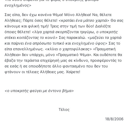
ενοχλημένος>
Σας είπα, δεν έχω κανένα Ψέμα! Μόνο Αλήθεια! Να, θέλετε
Αλήθειες; Πάρτε όσες θέλετε!
<κρατάει ένα μάτσο χαρτιά>
Θα σας
κάνουμε και φιλική τιμή! Τρεις στην τιμή των δύο! Διαλέξτε
όποιες θέλετε!
<λίγα χαρτιά σκορπίζονται τριγύρω, ο υποκριτής
στέκει κοιτάζοντας το κοινό>
Σας παρακαλώ.
<μαζεύει τα χαρτιά
και παίρνει ένα απρόσωπο τυπικό και ενοχλημένο ύφος>
Σας το
είπα επανελλημένως.
<κλίνει ο χαρτοφύλακας>
«Πραγματική
Αλήθεια» δεν υπάρχει, μόνο «Πραγματικό Ψέμα». Και ουδέποτε θα
έβαζα την τεράστια επιχείρησή μας σε κίνδυνο, προσφέροντάς το
σε εσάς ή σε οποιοδήποτε άλλο φαντασμένο που δεν του
φτάνουν οι τέλειες Αλήθειες μας. Χαίρετε!
<ο υποκριτής φεύγει με έντονο βήμα>
Τέλος
18/8/2006