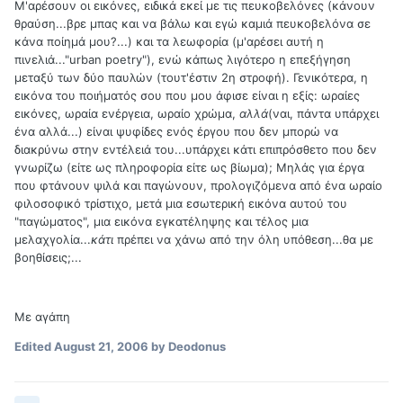
Μ'αρέσουν οι εικόνες, ειδικά εκεί με τις πευκοβελόνες (κάνουν
θραύση...βρε μπας και να βάλω και εγώ καμιά πευκοβελόνα σε
κάνα ποίημά μου?...) και τα λεωφορία (μ'αρέσει αυτή η
πινελιά..."urban poetry"), ενώ κάπως λιγότερο η επεξήγηση
μεταξύ των δύο παυλών (τουτ'έστιν 2η στροφή). Γενικότερα, η
εικόνα του ποιήματός σου που μου άφισε είναι η εξίς: ωραίες
εικόνες, ωραία ενέργεια, ωραίο χρώμα,
αλλά
(ναι, πάντα υπάρχει
ένα αλλά...) είναι ψυφίδες ενός έργου που δεν μπορώ να
διακρύνω στην εντέλειά του...υπάρχει κάτι επιπρόσθετο που δεν
γνωρίζω (είτε ως πληροφορία είτε ως βίωμα); Μηλάς για έργα
που φτάνουν ψιλά και παγώνουν, προλογιζόμενα από ένα ωραίο
φιλοσοφικό τρίστιχο, μετά μια εσωτερική εικόνα αυτού του
"παγώματος", μια εικόνα εγκατέληψης και τέλος μια
μελαχγολία...
κάτι
πρέπει να χάνω από την όλη υπόθεση...θα με
βοηθίσεις;...
Με αγάπη
Edited
August 21, 2006
by Deodonus