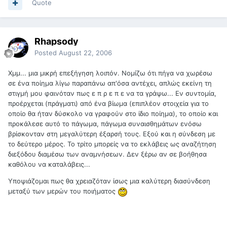
Quote
Rhapsody
Posted
August 22, 2006
Χμμ... μια μικρή επεξήγηση λοιπόν. Νομίζω ότι πήγα να χωρέσω
σε ένα ποίημα λίγω παραπάνω απ'όσα αντέχει, απλώς εκείνη τη
στιγμή μου φαινόταν πως ε π ρ ε π ε να τα γράψω... Εν συντομία,
προέρχεται (πράγματι) από ένα βίωμα (επιπλέον στοιχεία για το
οποίο θα ήταν δύσκολο να γραφούν στο ίδιο ποίημα), το οποίο και
προκάλεσε αυτό το πάγωμα, πάγωμα συναισθημάτων ενόσω
βρίσκονταν στη μεγαλύτερη έξαρσή τους. Εξού και η σύνδεση με
το δεύτερο μέρος. Το τρίτο μπορείς να το εκλάβεις ως αναζήτηση
διεξόδου διαμέσω των αναμνήσεων. Δεν ξέρω αν σε βοήθησα
καθόλου να καταλάβεις...
Υποψιάζομαι πως θα χρειαζόταν ίσως μια καλύτερη διασύνδεση
μεταξύ των μερών του ποιήματος