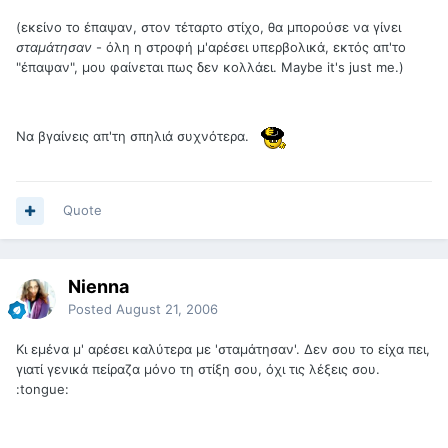
(εκείνο το έπαψαν, στον τέταρτο στίχο, θα μπορούσε να γίνει
σταμάτησαν
- όλη η στροφή μ'αρέσει υπερβολικά, εκτός απ'το
"έπαψαν", μου φαίνεται πως δεν κολλάει. Maybe it's just me.)
Να βγαίνεις απ'τη σπηλιά συχνότερα.
Quote
Nienna
Posted
August 21, 2006
Κι εμένα μ' αρέσει καλύτερα με 'σταμάτησαν'. Δεν σου το είχα πει,
γιατί γενικά πείραζα μόνο τη στίξη σου, όχι τις λέξεις σου.
:tongue: