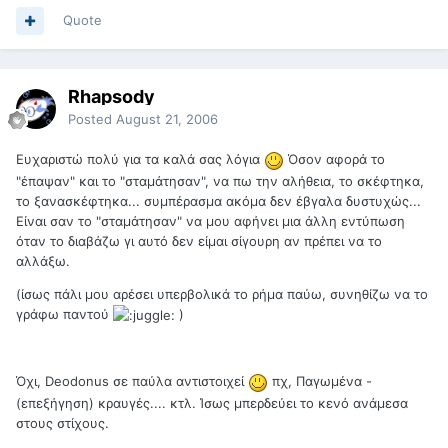
Quote
Rhapsody
Posted
August 21, 2006
Ευχαριστώ πολύ για τα καλά σας λόγια
Όσον αφορά το
"έπαψαν" και το "σταμάτησαν", να πω την αλήθεια, το σκέφτηκα,
το ξανασκέφτηκα... συμπέρασμα ακόμα δεν έβγαλα δυστυχώς...
Είναι σαν το "σταμάτησαν" να μου αφήνει μια άλλη εντύπωση
όταν το διαβάζω γι αυτό δεν είμαι σίγουρη αν πρέπει να το
αλλάξω.
(ίσως πάλι μου αρέσει υπερβολικά το ρήμα παύω, συνηθίζω να το
γράφω παντού
)
Όχι, Deodonus σε παύλα αντιστοιχεί
πχ, Παγωμένα -
(επεξήγηση) κραυγές.... κτλ. Ίσως μπερδεύει το κενό ανάμεσα
στους στίχους.