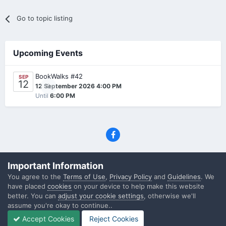
Go to topic listing
Upcoming Events
BookWalks #42
SEP
12
0
12 September 2026 4:00 PM
Until
6:00 PM
Privacy Policy
Contact Us
Cookies
Important Information
(C) SFF.gr, All rights reserved
You agree to the
Terms of Use
,
Privacy Policy
and
Guidelines
. We
Powered by Invision Community
have placed
cookies
on your device to help make this website
better. You can
adjust your cookie settings
, otherwise we'll
assume you're okay to continue..
Accept Cookies
Reject Cookies