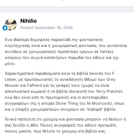
Nihilio
Posted
September 18, 2006
Ένα ιδιαίτερα δημοφιλές παρακλάδι της φανταστικής
λογοτεχνείας είναι και η χιουμοριστική φαντασία, που συνίσταται
συνήθως σε χιουμοριστικές περιπέτειες ηρώων σε fantasy
κόσμους που συχνά καταλήγουν παρωδία του είδους και όχι
μόνο.
Χαρακτηριστικά παραδείγματα είναι τα βιβλία Swords του F.
Lieber, με πρωταγωνιστές το ανεκδιήγητο δίδυμο των Grey
Mouser και Fafherd και τις γκάφες τους (χωρίς να είναι
αποκλειστικά κωμικά) ή τα βιβλία discworld του Terry Pratchet,
ενώ δεν είναι κάτι το πρωτοφανές και οι αυτοπαρωδίες
συγγραφέων (πχ η ιστορία Stone Thing του M.Moorcock), όπως
και η ύπαρξη χιουμοριστικών στοιχείων σε "σοβαρά" βιβλία.
Γενικά πιστεύετε ότι χιούμορ και φαντασία μπορούν να δέσουν ή
σας ξενίζει η ιδέα. Ποιους συγγραφείς του είδους προτιμάτε,
ποιους μισείτε, πώς θέλετε το χιούμορ στα βιβλία σας;