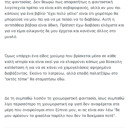
της φαντασίας. Δεν θεωρώ πως απαραιτήτως η φανταστική
λογοτεχνία πρέπει να είναι κάτι σοβαροφανές, αλλά αν μου πει
κάποιος για ένα βιβλίο "έχει πολύ γέλιο" είναι ότι χειρότερο θα
μπορούσε να μου πει για να με πείσει να το διαβάσω. Αυτή η
αντιπάθεια βέβαια είναι άδικη. Πράτσετ έχω διαβάσει ελάχιστα και
για να είμαι ειλικρινής δε μου έρχεται και κανένας άλλος στο
μυαλό.
Όμως υπάρχει ένα είδος χιούμορ που βρίσκεται μέσα σε κάθε
καλή ιστορία και είναι εκεί για να ελαφρύνει κάπως μια δύσκολη
κατάσταση ή για να σε κάνει να χαμογελάσεις αφηρημένα
διαβάζοντας. Εκείνο το λατρεύω, αλλά επειδή παλατζάρω στο
"εκτός τόπικ" θα σταματήσω εδώ.
Δε τη συμπαθώ λοιπόν τη χιουμοριστική φαντασία, ίσως συμπαθώ
λίγο περισσότερο τη χιουμοριστική εφ γιατί δεν αναφέρεται στα
μέρη που ονειρεύομαι στον ξύπνιο μου, κι ας είναι σαν λέω "δε
μου αρέσουν τα φασόλια παρόλο που δεν τα δοκίμασα ποτέ".