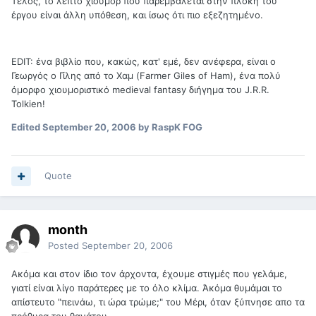
Τέλος, το λεπτό χιούμορ που παρεμβάλεται στην πλοκή του
έργου είναι άλλη υπόθεση, και ίσως ότι πιο εξεζητημένο.
EDIT: ένα βιβλίο που, κακώς, κατ' εμέ, δεν ανέφερα, είναι ο
Γεωργός ο Γίλης από το Χαμ (Farmer Giles of Ham), ένα πολύ
όμορφο χιουμοριστικό medieval fantasy διήγημα του J.R.R.
Tolkien!
Edited
September 20, 2006
by RaspK FOG
Quote
month
Posted
September 20, 2006
Ακόμα και στον ίδιο τον άρχοντα, έχουμε στιγμές που γελάμε,
γιατί είναι λίγο παράτερες με το όλο κλίμα. Άκόμα θυμάμαι το
απίστευτο "πεινάω, τι ώρα τρώμε;" του Μέρι, όταν ξύπνησε απο τα