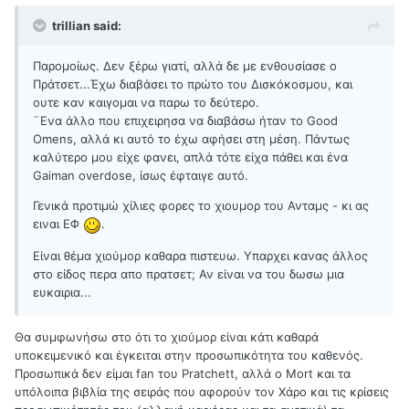
trillian said:
Παρομοίως. Δεν ξέρω γιατί, αλλά δε με ενθουσίασε ο
Πράτσετ...Έχω διαβάσει το πρώτο του Δισκόκοσμου, και
ουτε καν καιγομαι να παρω το δεύτερο.
¨Ενα άλλο που επιχειρησα να διαβάσω ήταν το Good
Omens, αλλά κι αυτό το έχω αφήσει στη μέση. Πάντως
καλύτερο μου είχε φανει, απλά τότε είχα πάθει και ένα
Gaiman overdose, ίσως έφταιγε αυτό.
Γενικά προτιμώ χίλιες φορες το χιουμορ του Ανταμς - κι ας
ειναι ΕΦ
.
Είναι θέμα χιούμορ καθαρα πιστευω. Υπαρχει κανας άλλος
στο είδος περα απο πρατσετ; Αν είναι να του δωσω μια
ευκαιρια...
Θα συμφωνήσω στο ότι το χιούμορ είναι κάτι καθαρά
υποκειμενικό και έγκειται στην προσωπικότητα του καθενός.
Προσωπικά δεν είμαι fan του Pratchett, αλλά ο Mort και τα
υπόλοιπα βιβλία της σειράς που αφορούν τον Χάρο και τις κρίσεις