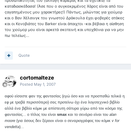
προσωπικότητάς του (αλλαγή καριέρας και τα σχετικά) τα
καταδιασκέδασα! (Άσε που ο συγκεκριμένος Χάρος είναι από του
ςαγαπημένους μου χαρακτήρες!) Πάντως, μιλώντας για χιούμορ
και ο Βαν Χέλσινγκ του γνωστού Δράκουλα έχει φοβερές ατάκες
και οι Κενοβιάτες του Barker είναι άπαιχτοι -και βέβαια η αίσθηση
του χιούμορ μου είναι αρκετά σκοτεινή και υποχθόνια για να μην
πω τελείως...
Quote
cortomalteze
Posted
May 1, 2007
αφού είσαστε φαν της φαντασίας (εγώ όσο και να προσπαθώ τελικά η
εφ με τραβά περισσότερο) σας προτείνω όχι ένα λογοτεχνικό βιβλίο
αλλά ένα βιβλίο κόμικ με απίστευτη σάτυρα γύρω από τον κόσμο της
φαντασίας... ο τίτλος του είναι
smax
και το σενάριο είναι του
alan
moore
(για όσους δεν ξέρουν είναι ο σεναριογράφος του κόμικ
v for
vendetta
)...