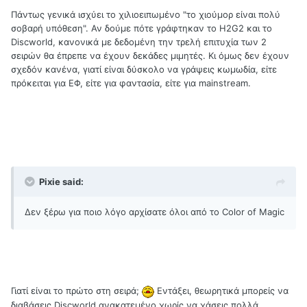
Πάντως γενικά ισχύει το χιλιοειπωμένο "το χιούμορ είναι πολύ
σοβαρή υπόθεση". Αν δούμε πότε γράφτηκαν το H2G2 και το
Discworld, κανονικά με δεδομένη την τρελή επιτυχία των 2
σειρών θα έπρεπε να έχουν δεκάδες μιμητές. Κι όμως δεν έχουν
σχεδόν κανένα, γιατί είναι δύσκολο να γράψεις κωμωδία, είτε
πρόκειται για ΕΦ, είτε για φαντασία, είτε για mainstream.
Pixie said:
Δεν ξέρω για ποιο λόγο αρχίσατε όλοι από το Color of Magic
Γιατί είναι το πρώτο στη σειρά;
Εντάξει, θεωρητικά μπορείς να
διαβάσεις Discworld ανακατεμένο χωρίς να χάσεις πολλά