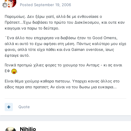
Posted
September 19, 2006
Παρομοίως. Δεν ξέρω γιατί, αλλά δε με ενθουσίασε ο
Πράτσετ...Έχω διαβάσει το πρώτο του Δισκόκοσμου, και ουτε καν
καιγομαι να παρω το δεύτερο.
¨Ενα άλλο που επιχειρησα να διαβάσω ήταν το Good Omens,
αλλά κι αυτό το έχω αφήσει στη μέση. Πάντως καλύτερο μου είχε
φανει, απλά τότε είχα πάθει και ένα Gaiman overdose, ίσως
έφταιγε αυτό.
Γενικά προτιμώ χίλιες φορες το χιουμορ του Ανταμς - κι ας ειναι
ΕΦ
.
Είναι θέμα χιούμορ καθαρα πιστευω. Υπαρχει κανας άλλος στο
είδος περα απο πρατσετ; Αν είναι να του δωσω μια ευκαιρια...
Quote
Nihilio