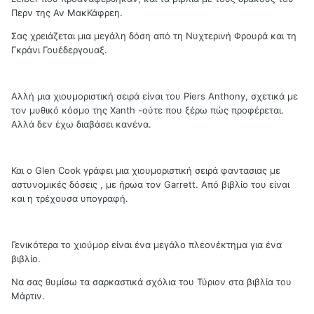
Περν της Αν ΜακΚάφρεη.
Σας χρειάζεται μια μεγάλη δόση από τη Νυχτερινή Φρουρά και τη
Γκράνι Γουέδεργουαξ.
Αλλή μια χιουμοριστική σειρά είναι του Piers Anthony, σχετικά με
τον μυθικό κόσμο της Xanth -ούτε που ξέρω πώς προφέρεται.
Αλλά δεν έχω διαβάσει κανένα.
Και ο Glen Cook γράφει μια χιουμοριστική σειρά φαντασιας με
αστυνομικές δόσεις , με ήρωα τον Garrett. Από βιβλίο του είναι
και η τρέχουσα υπογραφή.
Γενικότερα το χιούμορ είναι ένα μεγάλο πλεονέκτημα για ένα
βιβλίο.
Να σας θυμίσω τα σαρκαστικά σχόλια του Τύριον στα βιβλία του
Μάρτιν.