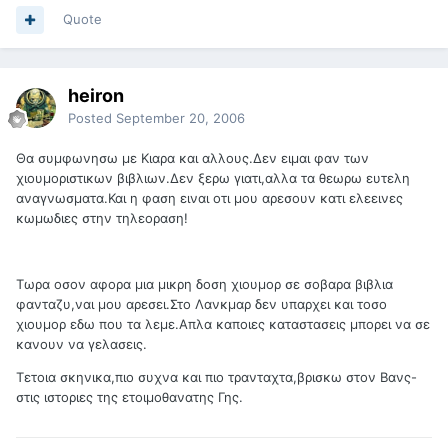
Quote
heiron
Posted
September 20, 2006
Θα συμφωνησω με Κιαρα και αλλους.Δεν ειμαι φαν των
χιουμοριστικων βιβλιων.Δεν ξερω γιατι,αλλα τα θεωρω ευτελη
αναγνωσματα.Και η φαση ειναι οτι μου αρεσουν κατι ελεεινες
κωμωδιες στην τηλεοραση!
Τωρα οσον αφορα μια μικρη δοση χιουμορ σε σοβαρα βιβλια
φανταζυ,ναι μου αρεσει.Στο Λανκμαρ δεν υπαρχει και τοσο
χιουμορ εδω που τα λεμε.Απλα καποιες καταστασεις μπορει να σε
κανουν να γελασεις.
Τετοια σκηνικα,πιο συχνα και πιο τρανταχτα,βρισκω στον Βανς-
στις ιστοριες της ετοιμοθανατης Γης.