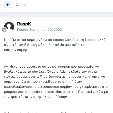
Quote
RaspK
Posted
September 20, 2006
Νομίζω ότι θα συμφωνήσω σε κάποιο βαθμό με τη Nienor, αλλά
είναι κάπως ιδιότυπη φάση. Βασικά δε μου αρέσει το
καφροχιούμορ.
Αντίθετα, μου αρέσει το σατυρικό χιούμορ που προσπαθεί να
βγάλει κάτι με τα όσα λέει. Όταν ο Adams έβαζε τον Arthur
(τυχαίο όνομα, ερωτώ?) να ξυπνάει με hangover και ν' αργεί να
πάρει χαμπάρι ότι του γκρεμίζουν το σπίτι, ή όταν
επαναλαμβάνεται το μικροσκοπικό συμβάν του γκρεμίσματος στο
μακροσκοπικό επίπεδο της «κατεδάφισης» της Γης, εκεί γελάω με
την τραγική ειρωνία της όλης υπόθεσης.