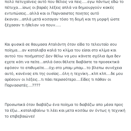
πολύ πετυχαίνεις αυτό που θέλεις να πεις.....εγω πάντως εδώ το
πέτυχα....ίσως οι βαριές λέξεις απλά να δημιουργούν κακές
εντυπώσεις...αλλά και οι Παρνασιστες ποιητες αυτό
έκαναν...απλά μετά κοιταγαν τόσο τη δομή και τη μορφή ώστε
ξέχασαν τι ήθελαν να πουν.....
Και φυσικά σε θαυμασα Αταλάντη όταν είδα το τελευταίο σου
ποίημα....αν καταλαβα καλά το κλίμα του είσαι στο κλίμα και
αυτού του ποιήματος! Δεν θέλω να μου κάνετε σχόλια άμα δεν
εχετε κάτι να πείτε...απλά όσοι θέλετε διαβάστε τα προσεκτικά
εφόσον το επιθυμείτε....όχι στο μπαμ μπαμ...το βλεπω συνέχεια
αυτό, κανένας επι της ουσίας...όλη η τεχνίκη...κλπ κλπ....δε μου
αρέσουν οι λέξεις...τι πάει περισσότερο....Είδες τι πάθαν οι
Παρνασιστές....????
Προσωπικά όταν διαβάζω ένα ποίημα το διαβάζω απο μέσα προς
τα έξω...καταλαβαίνω τι λέει και μετα κοιτάω αν όντως η τεχνική
το επιβεβαιώνει!