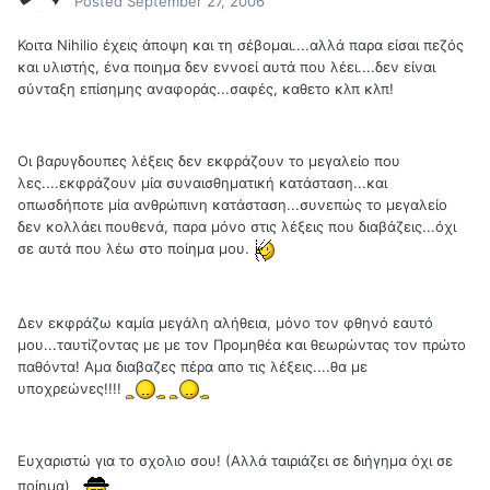
Posted
September 27, 2006
Κοιτα Nihilio έχεις άποψη και τη σέβομαι....αλλά παρα είσαι πεζός
και υλιστής, ένα ποιημα δεν εννοεί αυτά που λέει....δεν είναι
σύνταξη επίσημης αναφοράς...σαφές, καθετο κλπ κλπ!
Οι βαρυγδουπες λέξεις δεν εκφράζουν το μεγαλείο που
λες....εκφράζουν μία συναισθηματική κατάσταση...και
οπωσδήποτε μία ανθρώπινη κατάσταση...συνεπώς το μεγαλείο
δεν κολλάει πουθενά, παρα μόνο στις λέξεις που διαβάζεις...όχι
σε αυτά που λέω στο ποίημα μου.
Δεν εκφράζω καμία μεγάλη αλήθεια, μόνο τον φθηνό εαυτό
μου...ταυτίζοντας με με τον Προμηθέα και θεωρώντας τον πρώτο
παθόντα! Αμα διαβαζες πέρα απο τις λέξεις....θα με
υποχρεώνες!!!!
Ευχαριστώ για το σχολιο σου! (Αλλά ταιριάζει σε διήγημα όχι σε
ποίημα)