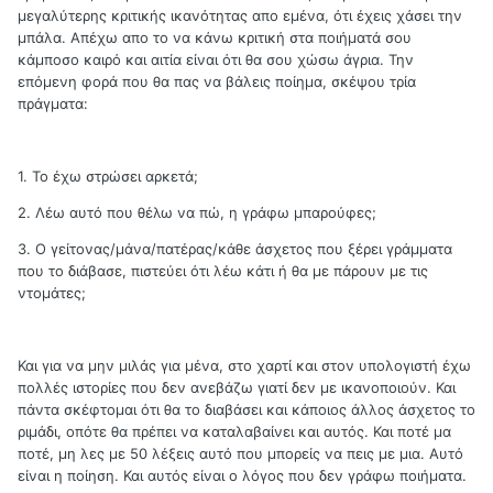
μεγαλύτερης κριτικής ικανότητας απο εμένα, ότι έχεις χάσει την
μπάλα. Απέχω απο το να κάνω κριτική στα ποιήματά σου
κάμποσο καιρό και αιτία είναι ότι θα σου χώσω άγρια. Την
επόμενη φορά που θα πας να βάλεις ποίημα, σκέψου τρία
πράγματα:
1. Το έχω στρώσει αρκετά;
2. Λέω αυτό που θέλω να πώ, η γράφω μπαρούφες;
3. Ο γείτονας/μάνα/πατέρας/κάθε άσχετος που ξέρει γράμματα
που το διάβασε, πιστεύει ότι λέω κάτι ή θα με πάρουν με τις
ντομάτες;
Και για να μην μιλάς για μένα, στο χαρτί και στον υπολογιστή έχω
πολλές ιστορίες που δεν ανεβάζω γιατί δεν με ικανοποιούν. Και
πάντα σκέφτομαι ότι θα το διαβάσει και κάποιος άλλος άσχετος το
ριμάδι, οπότε θα πρέπει να καταλαβαίνει και αυτός. Και ποτέ μα
ποτέ, μη λες με 50 λέξεις αυτό που μπορείς να πεις με μια. Αυτό
είναι η ποίηση. Και αυτός είναι ο λόγος που δεν γράφω ποιήματα.