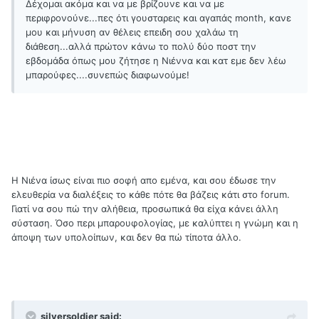
Δέχομαι ακόμα και να με βρίζουνε και να με
περιφρονούνε...πες ότι γουσταρεις και αγαπάς month, κανε
μου και μήνυση αν θέλεις επειδη σου χαλάω τη
διάθεση...αλλά πρώτον κάνω το πολύ δύο ποστ την
εβδομάδα όπως μου ζήτησε η Νιέννα και κατ εμε δεν λέω
μπαρούφες....συνεπώς διαφωνούμε!
Η Νιένα ίσως είναι πιο σοφή απο εμένα, και σου έδωσε την
ελευθερία να διαλέξεις το κάθε πότε θα βάζεις κάτι στο forum.
Γιατί να σου πώ την αλήθεια, προσωπικά θα είχα κάνει άλλη
σύσταση. Όσο περι μπαρουφολογίας, με καλύπτει η γνώμη και η
άποψη των υπολοίπων, και δεν θα πώ τίποτα άλλο.
silversoldier said: