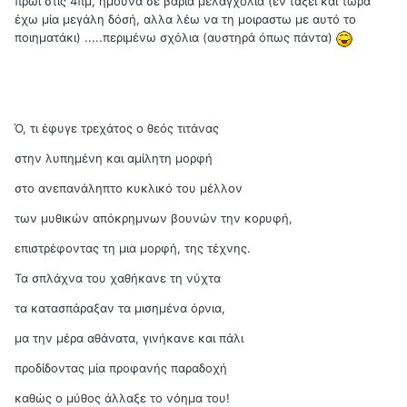
πρωί στις 4πμ, ήμουνα σε βαριά μελαγχολία (εν΄ταξει και τώρα
έχω μία μεγάλη δόσή, αλλα λέω να τη μοιραστω με αυτό το
ποιηματάκι) .....περιμένω σχόλια (αυστηρά όπως πάντα)
Ό, τι έφυγε τρεχάτος ο θεός τιτάνας
στην λυπημένη και αμίλητη μορφή
στο ανεπανάληπτο κυκλικό του μέλλον
των μυθικών απόκρημνων βουνών την κορυφή,
επιστρέφοντας τη μια μορφή, της τέχνης.
Τα σπλάχνα του χαθήκανε τη νύχτα
τα κατασπάραξαν τα μισημένα όρνια,
μα την μέρα αθάνατα, γινήκανε και πάλι
προδίδοντας μία προφανής παραδοχή
καθώς ο μύθος άλλαξε το νόημα του!