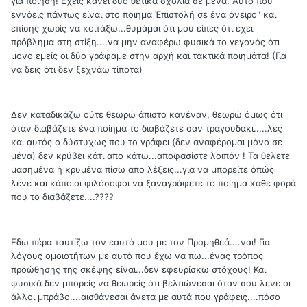
για ποίηση! Εχεις κάνει δύο θετικά σχόλια σε μενα. Αυτό που
εννόεις πάντως είναι στο ποιημα Ἑπιστολή σε ένα όνειρο" και
επίσης χωρίς να κοιτάξω...θυμάμαι ότι μου είπες ότι έχει
πρόβλημα στη στίξη....να μην αναφέρω φυσικά το γεγονός ότι
μονο εμείς οι δύο γράφαμε στην αρχή και τακτικά ποιημάτα! (Για
να δεις ότι δεν ξεχνάω τίποτα)
Δεν καταδικάζω ούτε θεωρώ άπιστο κανέναν, θεωρώ όμως ότι
όταν διαβάζετε ένα ποίημα το διαβάζετε σαν τραγουδακι.....λες
και αυτός ο δύστυχως που το γράφει (δεν αναφέρομαι μόνο σε
μένα) δεν κρύβει κάτι απο κάτω...αποφασίστε λοιπόν ! Τα θελετε
μασημένα ή κρυμένα πίσω απο λέξεις...για να μπορείτε όπώς
λένε και κάποιοι φιλόσοφοι να ξαναγράφετε το ποίημα καθε φορά
που το διαβάζετε....????
Εδω πέρα ταυτίζω τον εαυτό μου με τον Προμηθεά....ναι! Για
λόγους ομοιοτήτων με αυτό που έχω να πω...ένας τρόπος
προώθησης της σκέψης είναι...δεν εφευρίσκω στόχους! Και
φυσικά δεν μπορείς να θεωρείς ότι βελτιώνεσαι όταν σου λενε οι
άλλοι μπράβο....αισθάνεσαι άνετα με αυτά που γράφεις....πόσο