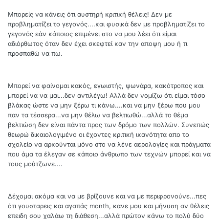
Μπορείς να κάνεις ότι αυστηρή κριτική θέλεις! Δεν με
προβληματίζει το γεγονός....και φυσικά δεν με προβληματίζει το
γεγονός εάν κάποιος επιμένει στο να μου λέει ότι είμαι
αδιόρθωτος όταν δεν έχει σκεφτεί καν την αποψη μου ή τι
προσπαθώ να πω.
Μπορεί να φαίνομαι κακός, εγωιστής, ψωνάρα, κακότροπος και
μπορεί να να μαι...δεν αντιλέγω! Αλλά δεν νομίζω ότι είμαι τόσο
βλάκας ώστε να μην ξέρω τι κάνω....και να μην ξέρω που μου
παν τα τέσσερα...να μην θέλω να βελτιωθώ...αλλά το θέμα
βελτιώση δεν είναι πάντα προς των δρόμο των πολλών. Συνεπώς
θεωρώ δικαιολογιμένο οι έχοντες κριτική ικανότητα απο το
σχολείο να αρκούνται μόνο στο να λένε αερολογίες και πράγματα
που άμα τα έλεγαν σε κάποιο άνθρωπο των τεχνών μπορεί και να
τους μούτζωνε....
Δέχομαι ακόμα και να με βρίζουνε και να με περιφρονούνε...πες
ότι γουσταρεις και αγαπάς month, κανε μου και μήνυση αν θέλεις
επειδη σου χαλάω τη διάθεση...αλλά πρώτον κάνω το πολύ δύο