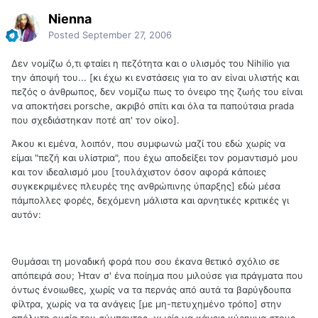
Nienna
Posted
September 27, 2006
Δεν νομίζω ό,τι φταίει η πεζότητα και ο υλισμός του Nihilio για
την άποψή του... [κι έχω κι ενστάσεις για το αν είναι υλιστής και
πεζός ο άνθρωπος, δεν νομίζω πως το όνειρο της ζωής του είναι
να αποκτήσει porsche, ακριβό σπίτι και όλα τα παπούτσια prada
που σχεδιάστηκαν ποτέ απ' τον οίκο].
Άκου κι εμένα, λοιπόν, που συμφωνώ μαζί του εδώ χωρίς να
είμαι "πεζή και υλίστρια", που έχω αποδείξει τον ρομαντισμό μου
και τον ιδεαλισμό μου [τουλάχιστον όσον αφορά κάποιες
συγκεκριμένες πλευρές της ανθρώπινης ύπαρξης] εδώ μέσα
πάμπολλες φορές, δεχόμενη μάλιστα και αρνητικές κριτικές γι
αυτόν:
Θυμάσαι τη μοναδική φορά που σου έκανα θετικό σχόλιο σε
απόπειρά σου; Ήταν σ' ένα ποίημα που μιλούσε για πράγματα που
όντως ένοιωθες, χωρίς να τα περνάς από αυτά τα βαρύγδουπα
φίλτρα, χωρίς να τα ανάγεις [με μη-πετυχημένο τρόπο] στην