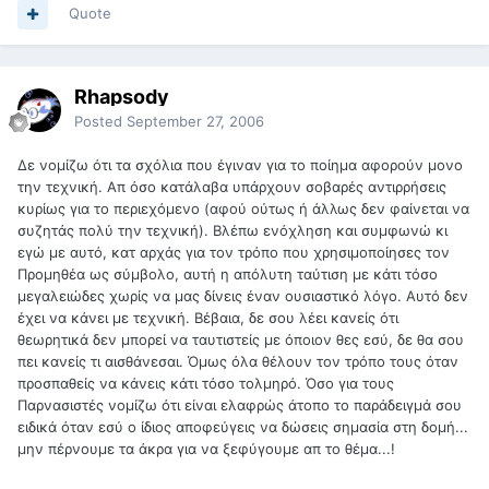
Quote
Rhapsody
Posted
September 27, 2006
Δε νομίζω ότι τα σχόλια που έγιναν για το ποίημα αφορούν μονο
την τεχνική. Απ όσο κατάλαβα υπάρχουν σοβαρές αντιρρήσεις
κυρίως για το περιεχόμενο (αφού ούτως ή άλλως δεν φαίνεται να
συζητάς πολύ την τεχνική). Βλέπω ενόχληση και συμφωνώ κι
εγώ με αυτό, κατ αρχάς για τον τρόπο που χρησιμοποίησες τον
Προμηθέα ως σύμβολο, αυτή η απόλυτη ταύτιση με κάτι τόσο
μεγαλειώδες χωρίς να μας δίνεις έναν ουσιαστικό λόγο. Αυτό δεν
έχει να κάνει με τεχνική. Βέβαια, δε σου λέει κανείς ότι
θεωρητικά δεν μπορεί να ταυτιστείς με όποιον θες εσύ, δε θα σου
πει κανείς τι αισθάνεσαι. Όμως όλα θέλουν τον τρόπο τους όταν
προσπαθείς να κάνεις κάτι τόσο τολμηρό. Όσο για τους
Παρνασιστές νομίζω ότι είναι ελαφρώς άτοπο το παράδειγμά σου
ειδικά όταν εσύ ο ίδιος αποφεύγεις να δώσεις σημασία στη δομή...
μην πέρνουμε τα άκρα για να ξεφύγουμε απ το θέμα...!