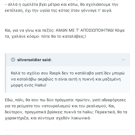
- αλλά η ομελέτα βγει μέτρια και κάτω, θα σχολιάσουμε την
εκτέλεση, όχι την υγεία της κότας όταν γένναγε τ' αυγά.
Και, για να γίνω και πεζός: ΑΜάΝ ΜΕ Τ' ΑΠΟΣΙΩΠΟΙΗΤΙΚά! Κόψε
τα, χαλάνε κόσμο· πότε θα το καταλάβεις;!
silversoldier said:
Καλά το σχόλιο σου Raspk δεν το κατάλαβα γιατί δεν μπορώ
να καταλάβω ακριβώς τι είναι αυτή η πυκνή και μαζεμένη
μορφή ενός Haiku!
Εδώ, πάλι, θα σου πω δύο πράγματα: πρώτον, γιατί αδιαφόρησες
για τα ρεύματα του νατουραλισμού και του ρεαλισμού; Και,
δεύτερον, πραγματικά βρίσκεις πυκνά τα haiku; Περιεκτικά, θα τα
χαρακτήριζα, και σύντομα· σχεδόν λακωνικά.