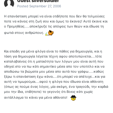
Guest silversoldier
Posted
September 27, 2006
Η επανάσταση μπορεί να είναι οτιδήποτε που δεν θα τολμούσες
ποτε να κάνεις στη ζωή σου και όμως το έκανες! Αυτό έκανε και
ο Προμηθέας.....αποκήρυξε τις απόψεις των θεών και έδωσε τη
φωτιά στους ανθρώπους.
Και επειδη για μένα φλόγα είναι το πάθος για δημιουργία, και η
τάση για δημιουργία λέγεται τέχνη αφου αποτυπώνεται....τότε
καταλαβαίνεις ότι η ματαιότητα των λόγων μου είναι αυτή που
οδηγεί στο να πω κάτι σημαντίκο μέσα απο τον υποτιτλο και να
αποδώσω τα βιώματα μου μέσα απο αυτά που γράφω.....καθώς
ξέρω τι επανάσταση έχω κάνει....ότι μπορεί να απέτυχε...και για
αυτή να τιμωρούμαι....αφού η φλόγα που έδωσα είναι αθάνατη
(όπως ας πούμε ένας λόγος, μία σκέψη, ένα τραγούδι, την καρδιά
μου την ίδια, οτιδήποτε) το γεγονός ότι δίνεις κάτι χωρίς
αντάλλαγμα το κάνει για μένα αθάνατο!