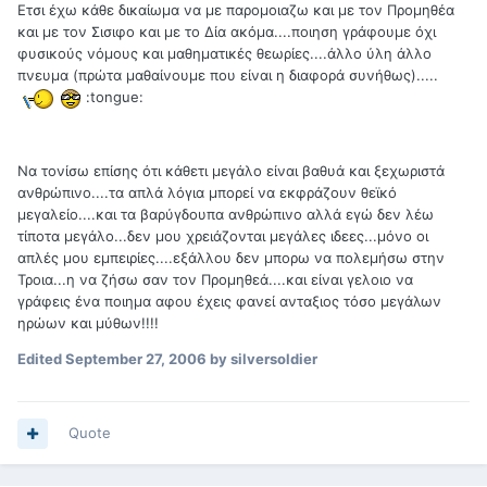
Ετσι έχω κάθε δικαίωμα να με παρομοιαζω και με τον Προμηθέα
και με τον Σισιφο και με το Δία ακόμα....ποιηση γράφουμε όχι
φυσικούς νόμους και μαθηματικές θεωρίες....άλλο ύλη άλλο
πνευμα (πρώτα μαθαίνουμε που είναι η διαφορά συνήθως).....
:tongue:
Να τονίσω επίσης ότι κάθετι μεγάλο είναι βαθυά και ξεχωριστά
ανθρώπινο....τα απλά λόγια μπορεί να εκφράζουν θεϊκό
μεγαλείο....και τα βαρύγδουπα ανθρώπινο αλλά εγώ δεν λέω
τίποτα μεγάλο...δεν μου χρειάζονται μεγάλες ιδεες...μόνο οι
απλές μου εμπειρίες....εξάλλου δεν μπορω να πολεμήσω στην
Τροια...η να ζήσω σαν τον Προμηθεά....και είναι γελοιο να
γράφεις ένα ποιημα αφου έχεις φανεί ανταξιος τόσο μεγάλων
ηρώων και μύθων!!!!
Edited
September 27, 2006
by silversoldier
Quote