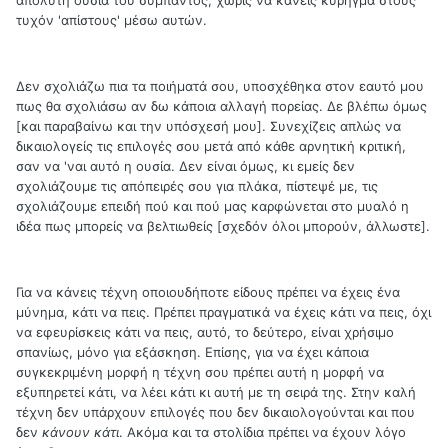
απόλυτη ουσία του σύμπαντος, χωρίς να κάνεις κύρηγμα στους
τυχόν 'απίστους' μέσω αυτών.
Δεν σχολιάζω πια τα ποιήματά σου, υποσχέθηκα στον εαυτό μου
πως θα σχολιάσω αν δω κάποια αλλαγή πορείας. Δε βλέπω όμως
[και παραβαίνω και την υπόσχεσή μου]. Συνεχίζεις απλώς να
δικαιολογείς τις επιλογές σου μετά από κάθε αρνητική κριτική,
σαν να 'ναι αυτό η ουσία. Δεν είναι όμως, κι εμείς δεν
σχολιάζουμε τις απόπειρές σου για πλάκα, πίστεψέ με, τις
σχολιάζουμε επειδή πού και πού μας καρφώνεται στο μυαλό η
ιδέα πως μπορείς να βελτιωθείς [σχεδόν όλοι μπορούν, άλλωστε].
Για να κάνεις τέχνη οποιουδήποτε είδους πρέπει να έχεις ένα
μύνημα, κάτι να πεις. Πρέπει πραγματικά να έχεις κάτι να πεις, όχι
να εφευρίσκεις κάτι να πεις, αυτό, το δεύτερο, είναι χρήσιμο
σπανίως, μόνο για εξάσκηση. Επίσης, για να έχει κάποια
συγκεκριμένη μορφή η τέχνη σου πρέπει αυτή η μορφή να
εξυπηρετεί κάτι, να λέει κάτι κι αυτή με τη σειρά της. Στην καλή
τέχνη δεν υπάρχουν επιλογές που δεν δικαιολογούνται και που
δεν
κάνουν κάτι
. Ακόμα και τα στολίδια πρέπει να έχουν λόγο