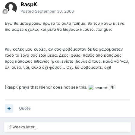
RaspK
Posted
September 30, 2006
Εγώ θα μεταφράσω πρώτα το άλλο ποίημα, θα του κάνω κι ένα
πιο σαφές σχόλιο, και μετά θα διαβάσω κι αυτό. :tongue:
Και, καλές μου κυρίες, αν σας φοβόμασταν δε θα χαιρόμασταν
τόσο τα έργα σας εδώ μέσα. Δέος, φιλία, πάθος από κάποιους
προς κάποιους πιθανώς ή/και ενίοτε (δουλειά τους, καλά νά 'ναι),
όλ' αυτά, ναι, αλλά όχι φόβος... Όχι, δε φοβόμαστε, όχι!
[RaspK prays that Nienor does not see this.
j/k]
Quote
2 weeks later...