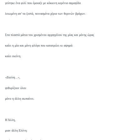
γεύτηκε ένα φιλί που έμοιαζε με κόκκινη κερένια σφραγίδα
λειωμένη απ’ τα ζεστά, πεινασμένα χέρια των θερινών βράχων.
Στα πλαστά μάτια του χρισμένου αρχαγγέλου της μίας και μόνης ώρας
καίει η μία και μόνη φλόγα που κατατρώει κι αψηφά:
καίει εκείνη.
«Εκείνη...»
,
ψιθυρίζουν όλοι·
μόνο η άλλη σωπαίνει.
Η Άλλη,
μιαν άλλη Ελένη: