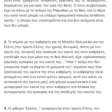
μόνο ένας "χρισμένος" άνθρωπος, ειρωνικά, πες το "διορισμένος",
διορισμένος για μια ώρα, την ώρα της δίκης. Ο όλος συμβολισμός
έχει να κάνει με το ποίημα της Ραψωδίας με τη δίκη, και το θέμα
του κατά πόσο μπορεί να υπάρχει πραγματικά κάποιος αλάθητος
κριτής - η άποψη που υποστηρίζεται και στα δυο ποιήματα είναι
πως δεν μπορεί.
2.
Το σημείο με τον καθρέφτη και τη Μεγάλη Θεά μιλάει για την
Ελένη [την πρώτη Ελένη, την χρυσή, δυναμική, άνετη με τον
εαυτό της, ανοικτή] που αγάπησε τον εαυτό της στον καθρέφτη,
κατάλαβε πως έχει μέσα της το θείο θηλυκό, είχε ναρκισσιστικές
ερωτικές εμπειρίες με τον εαυτό της... "Ήπιε τ' ασήμι που δεν
μπορούσε παρά να βαφτεί τα χρώματά της", σημαίνει πως ήπιε
[απόλαυσε] την εικόνα της στον καθρέφτη, [ο καθρέφτης είναι
φτιαγμένος από ένα λεπτό φύλλο ασημιού, αυτό τον κάνει να
αντανακλά την εικόνα μας], και φίλησε κυριολεκτικά ή και
μεταφορικά τον εαυτό της στον καθρέφτη στα πλαίσια της
αυτοερωτικής της εμπειρίας και της αποδοχής του εαυτού της.
3.
Οι ψίθυροι "Εκείνη..." αναφέρονται στην πρώτη Ελένη, την