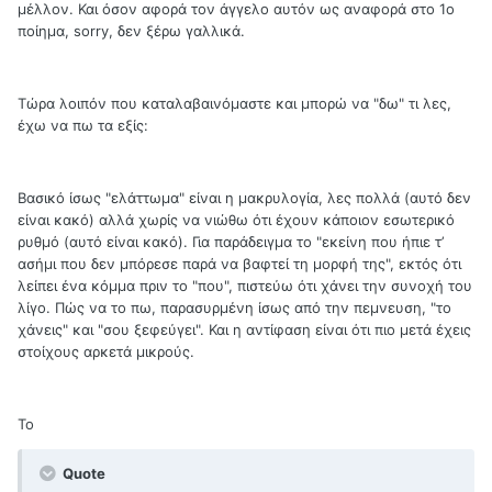
μέλλον. Και όσον αφορά τον άγγελο αυτόν ως αναφορά στο 1ο
ποίημα, sorry, δεν ξέρω γαλλικά.
Τώρα λοιπόν που καταλαβαινόμαστε και μπορώ να "δω" τι λες,
έχω να πω τα εξίς:
Βασικό ίσως "ελάττωμα" είναι η μακρυλογία, λες πολλά (αυτό δεν
είναι κακό) αλλά χωρίς να νιώθω ότι έχουν κάποιον εσωτερικό
ρυθμό (αυτό είναι κακό). Για παράδειγμα το "εκείνη που ήπιε τ’
ασήμι που δεν μπόρεσε παρά να βαφτεί τη μορφή της", εκτός ότι
λείπει ένα κόμμα πριν το "που", πιστεύω ότι χάνει την συνοχή του
λίγο. Πώς να το πω, παρασυρμένη ίσως από την πεμνευση, "το
χάνεις" και "σου ξεφεύγει". Και η αντίφαση είναι ότι πιο μετά έχεις
στοίχους αρκετά μικρούς.
Το
Quote