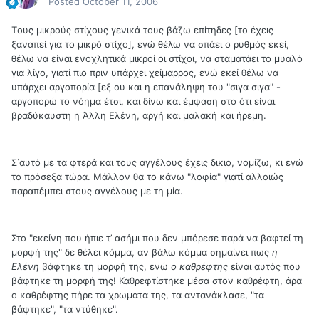
Posted
October 11, 2006
Tους μικρούς στίχους γενικά τους βάζω επίτηδες [το έχεις
ξαναπεί για το μικρό στίχο], εγώ θέλω να σπάει ο ρυθμός εκεί,
θέλω να είναι ενοχλητικά μικροί οι στίχοι, να σταματάει το μυαλό
για λίγο, γιατί πιο πριν υπάρχει χείμαρρος, ενώ εκεί θέλω να
υπάρχει αργοπορία [εξ ου και η επανάληψη του "σιγα σιγα" -
αργοπορώ το νόημα έτσι, και δίνω και έμφαση στο ότι είναι
βραδύκαυστη η Άλλη Ελένη, αργή και μαλακή και ήρεμη.
Σ΄αυτό με τα φτερά και τους αγγέλους έχεις δικιο, νομίζω, κι εγώ
το πρόσεξα τώρα. Μάλλον θα το κάνω "λοφία" γιατί αλλοιώς
παραπέμπει στους αγγέλους με τη μία.
Στο "εκείνη που ήπιε τ’ ασήμι που δεν μπόρεσε παρά να βαφτεί τη
μορφή της" δε θέλει κόμμα, αν βάλω κόμμα σημαίνει πως
η
Ελένη
βάφτηκε τη μορφή της, ενώ
ο καθρέφτης
είναι αυτός που
βάφτηκε τη μορφή της! Καθρεφτίστηκε μέσα στον καθρέφτη, άρα
ο καθρέφτης πήρε τα χρωματα της, τα αντανάκλασε, "τα
βάφτηκε", "τα ντύθηκε".