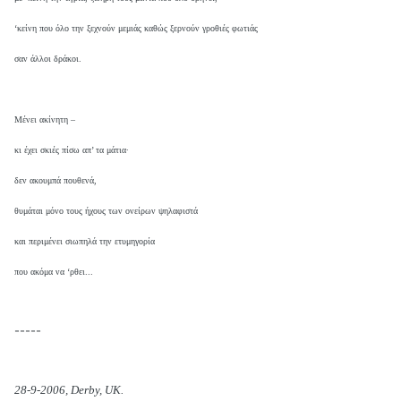
‘κείνη που όλο την ξεχνούν μεμιάς καθώς ξερνούν γροθιές φωτιάς
σαν άλλοι δράκοι.
Μένει ακίνητη –
κι έχει σκιές πίσω απ’ τα μάτια·
δεν ακουμπά πουθενά,
θυμάται μόνο τους ήχους των ονείρων ψηλαφιστά
και περιμένει σιωπηλά την ετυμηγορία
που ακόμα να ‘ρθει...
-----
28-9-2006, Derby, UK.