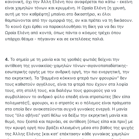
κανονική, όχι την Άλλη Ελένη που αναφέρεται πιο κάτω - εκείνη
είναι χαμηλών τόνων και κρυμμένη. Η Ωραία Ελένη [η χρυσή,
αυτή με τον καθρέφτη] μπαίνει στο δικαστήριο, κι όλοι
θαμπώνονται από την ομορφιά της, αν και πρέπει να τη δικάσουν.
Το κοινό έχει έρθει να παρακολουθήσει τη δίκη για να δει την
Ωραία Ελένη από κοντά, όπως πάντα ο κόσμος τρέχει όπου
υπάρχει θέαμα - πήγαιναν και σε εκτελέσεις παλιά.
4.
Το σημείο με τη μανία και τις γροθιές φωτιάς δείχνει την
αντίθεση της γυναικείας-χαμηλών τόνων-σιγανοπαπαδίστικης-
εσωτερικής οργής με την ανδρική οργή, την πιο ενεργητική, την
πιο εκρηκτική. Τα "βαμμένα κόκκινα φτερά των φρουρών" δεν
τους καθιστούν αγγέλους, είναι τα φτερά που έχουν στα λοφία
τους, στη στολή τους, και διαλέγω τους φρουρούς για να
συμβολίσουν το ανδρικό φύλο επειδή είναι στρατιώτες [δεν είπα
πολεμιστές!], φρουροι, κι ο στρατός κι ο πόλεμος είναι πράγματα
στα οποία δεν ανακατεύονται συχνά γυναίκες ενεργά. Η μανία
τους "όλο σβήνει" γιατί θέλω να δείξω την εκρηκτική μανία και
θυμό, που ξεσπά και περνάει, σε αντίθεση [όπως είπα και πριν] με
την κρυφή οργή που βράζει κλεισμένη μέσα στο βάθος της ψυχής
της Άλλης Ελένης [και κατ' επέκτασην κάθε γυναίκας χαμηλών