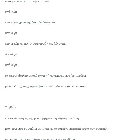
εκείνη που τα γόνατά της λύνονται
σιγά-σιγά,
που τα σφιγμένα της δάκτυλα λύνονται
σιγά-σιγά,
που οι κόμποι των αναστεναγμών της λύνονται
σιγά-σιγά,
σιγά-σιγά...
σα γρίφος βγαλμένος από σκοτεινή συνωμοσία που ‘χει περάσει
μέσα απ’ τα χίλια χρωματισμένα κρύσταλλα των χίλιων αιώνων.
Τη βλέπω –
κι έχει στο στήθος της μιαν οργή μελανή, σιγανή, μυστική,
μιαν οργή που δε μοιάζει σε τίποτε με τα βαμμένα πορφυρά λοφία των φρουρών,
με ‘κείνη την άγρια, ζωηρή τους μανία που όλο σβήνει,