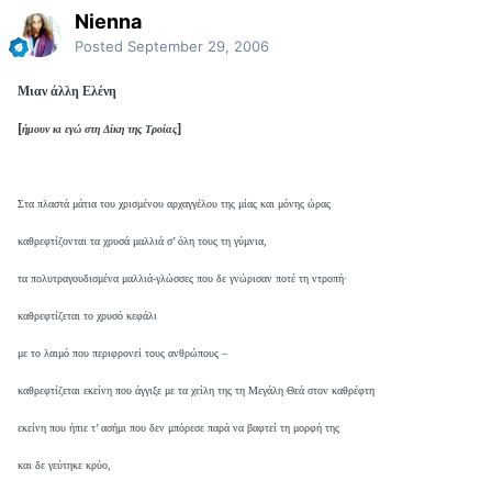
Nienna
Posted
September 29, 2006
Μιαν άλλη Ελένη
[
]
ήμουν κι εγώ στη Δίκη της Τροίας
Στα πλαστά μάτια του χρισμένου αρχαγγέλου της μίας και μόνης ώρας
καθρεφτίζονται τα χρυσά μαλλιά σ’ όλη τους τη γύμνια,
τα πολυτραγουδισμένα μαλλιά-γλώσσες που δε γνώρισαν ποτέ τη ντροπή·
καθρεφτίζεται το χρυσό κεφάλι
με το λαιμό που περιφρονεί τους ανθρώπους –
καθρεφτίζεται εκείνη που άγγιξε με τα χείλη της τη Μεγάλη Θεά στον καθρέφτη
εκείνη που ήπιε τ’ ασήμι που δεν μπόρεσε παρά να βαφτεί τη μορφή της
και δε γεύτηκε κρύο,