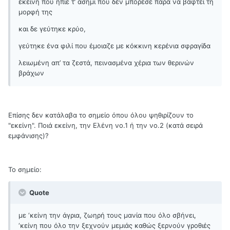
εκείνη που ήπιε τ’ ασήμι που δεν μπόρεσε παρά να βαφτεί τη
μορφή της
και δε γεύτηκε κρύο,
γεύτηκε ένα φιλί που έμοιαζε με κόκκινη κερένια σφραγίδα
λειωμένη απ’ τα ζεστά, πεινασμένα χέρια των θερινών
βράχων
Επίσης δεν κατάλαβα το σημείο όπου όλου ψηθιρίζουν το
"εκείνη". Ποιά εκείνη, την Ελένη νο.1 ή την νο.2 (κατά σειρά
εμφάνισης)?
Το σημείο:
Quote
με ‘κείνη την άγρια, ζωηρή τους μανία που όλο σβήνει,
‘κείνη που όλο την ξεχνούν μεμιάς καθώς ξερνούν γροθιές