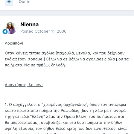
Quote
Nienna
Posted
October 11, 2006
Λοοιιιπόν!
Όταν κάνεις τέτοια σχόλια [παχουλά, μεγάλα, και που δείχνουν
ενδιαφέρον :tongue:] θέλω να σε βάλω να σχολιάσεις όλα μου τα
ποιήματα. Να σε πρήξω, δηλαδή.
Απαντήσεις, λοιπόν:
1.
Ο αρχάγγελος, ο "χρισμένος αρχάγγελος", όπως τον αναφέρει
και το πρωτότυπο ποίημα της Ραψωδίας [δεν τη λέω με τ' όνομά
της γιατί εδώ "Ελένη" λέμε την Ωραία Ελένη του ποιήματος, και
θα μπερδευτούμε], συμβολίζει και στα δυο ποιήματα την δήθεν
υψηλή εξουσία, τον δήθεν θεϊκό κριτή που δεν είναι θεϊκός, είναι