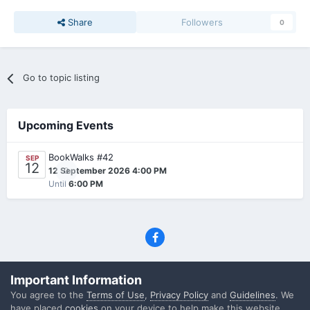
Share
Followers
0
Go to topic listing
Upcoming Events
BookWalks #42
SEP
12
0
12 September 2026 4:00 PM
Until
6:00 PM
Privacy Policy
Contact Us
Cookies
Important Information
(C) SFF.gr, All rights reserved
You agree to the
Terms of Use
,
Privacy Policy
and
Guidelines
. We
Powered by Invision Community
have placed
cookies
on your device to help make this website