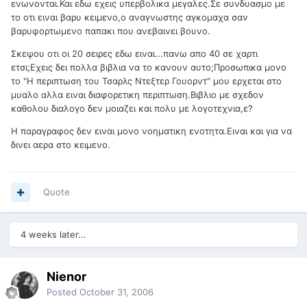
ενωνονται.Και εδω εχεις υπερβολικα μεγαλες.Σε συνδυασμο με
το οτι ειναι βαρυ κειμενο,ο αναγνωστης αγκομαχα σαν
βαρυφορτωμενο παπακι που ανεβαινει βουνο.
Σκεψου οτι οι 20 σειρες εδω ειναι...πανω απο 40 σε χαρτι
ετσι;Εχεις δει πολλα βιβλια να το κανουν αυτο;Προσωπικα μονο
το "Η περιπτωση του Τσαρλς Ντεξτερ Γουορντ" μου ερχεται στο
μυαλο αλλα ειναι διαφορετικη περιπτωση.Βιβλιο με σχεδον
καθολου διαλογο δεν μοιαζει και πολυ με λογοτεχνια,ε?
Η παραγραφος δεν ειναι μονο νοηματικη ενοτητα.Ειναι και για να
δινει αερα στο κειμενο.
Quote
4 weeks later...
Nienor
Posted
October 31, 2006