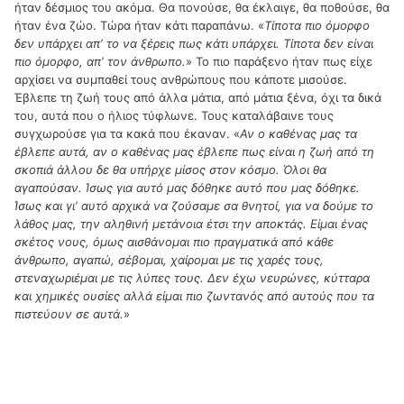
ήταν δέσμιος του ακόμα. Θα πονούσε, θα έκλαιγε, θα ποθούσε, θα
ήταν ένα ζώο. Τώρα ήταν κάτι παραπάνω. «
Τίποτα πιο όμορφο
δεν υπάρχει απʼ το να ξέρεις πως κάτι υπάρχει. Τίποτα δεν είναι
πιο όμορφο, απʼ τον άνθρωπο.
» Το πιο παράξενο ήταν πως είχε
αρχίσει να συμπαθεί τους ανθρώπους που κάποτε μισούσε.
Έβλεπε τη ζωή τους από άλλα μάτια, από μάτια ξένα, όχι τα δικά
του, αυτά που ο ήλιος τύφλωνε. Τους καταλάβαινε τους
συγχωρούσε για τα κακά που έκαναν. «
Αν ο καθένας μας τα
έβλεπε αυτά, αν ο καθένας μας έβλεπε πως είναι η ζωή από τη
σκοπιά άλλου δε θα υπήρχε μίσος στον κόσμο. Όλοι θα
αγαπούσαν. Ίσως για αυτό μας δόθηκε αυτό που μας δόθηκε.
Ίσως και γιʼ αυτό αρχικά να ζούσαμε σα θνητοί, για να δούμε το
λάθος μας, την αληθινή μετάνοια έτσι την αποκτάς. Είμαι ένας
σκέτος νους, όμως αισθάνομαι πιο πραγματικά από κάθε
άνθρωπο, αγαπώ, σέβομαι, χαίρομαι με τις χαρές τους,
στεναχωριέμαι με τις λύπες τους. Δεν έχω νευρώνες, κύτταρα
και χημικές ουσίες αλλά είμαι πιο ζωντανός από αυτούς που τα
πιστεύουν σε αυτά.
»