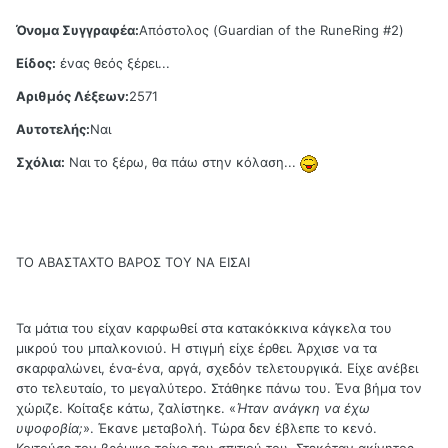
Όνομα Συγγραφέα:
Απόστολος (Guardian of the RuneRing #2)
Είδος:
ένας θεός ξέρει...
Αριθμός Λέξεων:
2571
Αυτοτελής:
Ναι
Σχόλια:
Ναι το ξέρω, θα πάω στην κόλαση...
ΤΟ ΑΒΑΣΤΑΧΤΟ ΒΑΡΟΣ ΤΟΥ ΝΑ ΕΙΣΑΙ
Τα μάτια του είχαν καρφωθεί στα κατακόκκινα κάγκελα του
μικρού του μπαλκονιού. Η στιγμή είχε έρθει. Άρχισε να τα
σκαρφαλώνει, ένα-ένα, αργά, σχεδόν τελετουργικά. Είχε ανέβει
στο τελευταίο, το μεγαλύτερο. Στάθηκε πάνω του. Ένα βήμα τον
χώριζε. Κοίταξε κάτω, ζαλίστηκε. «
Ήταν ανάγκη να έχω
υψοφοβία;
». Έκανε μεταβολή. Τώρα δεν έβλεπε το κενό.
Κοιτούσε τον βρόμικο τοίχο του σπιτιού του. Στεκόταν ακίνητος.