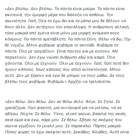
«Δεν βλέπω. Δεν βλέπω. Τα πάντα είναι μαύρα. Τα πάντα είναι
σκοτεινά, την όμορφη μέρα που διάλεξα να πεθάνω. Την
αιωνιότητα. Γιατί; Όλα τα έχω δει και τα μάτια μου δε θέλουν να
δουν άλλο. Δεν αντέχουν την επανάληψη. Η ανθρώπινη αλλαγή,
τόσο μακριά από εμένα είναι μόνο μια μορφή ανάμεσα σους
κόσμους. Για πάντα αμετάβλητη. Για πάντα ξένη. Θέλω να δω; Όχι
δε νομίζω. Μόνο φοβάμαι· φοβάμαι το σκοτάδι. Φοβάμαι τα
πάντα. Όλα με τρομάζουν. Είναι παντού και με κοιτούν. Με
περιγελούν. Δεν έχω νιώσει άνθρωπο εδώ και καιρό. Όλα
χάνονται. Όλοι με ξεχνούν. Όλοι με ξεχνούν. Γιατί; Γιατί ποτέ δεν
ήμουν κάποιος. Ίσως κάποιος που απλά αυτοκτόνησε. Μόνο
αυτό. Δεν με ξέρουν και εγώ δε μπορώ να τους μάθω. Δε τους
βλέπω τους φοβάμαι. Φοβάμαι.»
Αρχίζει να τρελαίνεται.
«Δεν θέλω. Δεν θέλω. Δεν σε θέλω άλλο. Φύγε. Σε ζητώ. Σε
χρειάζομαι. Λίγο φαγητό, μια συντροφιά για να μιλήσω, να σε
σβήσω. Νύχτα. Σε θέλω. Ύπνε, γλυκέ αιώνιε, βασιλιά της σκιάς,
σκιά είμαι και εγώ, πάρε μου. Σε θέλω. Σβήσε τις σκέψεις που
αιώνια γεμίζουν το μυαλό μου. Σε παρακαλώ. Πάρτες μακριά.
Πόσες φορές το έχω σκεφτεί αυτό; Δεκάδες; Χιλιάδες; Αυτή είναι