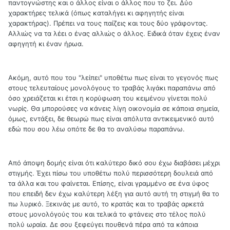
παντογνώστης και ο άλλος είναι ο άλλος που το ζει. Δύο
χαρακτήρες τελικά (όπως καταλήγει κι αφηγητής είναι
χαρακτήρας). Πρέπει να τους παίζεις και τους δύο γράφοντας.
Αλλιώς να τα λέει ο ένας αλλιώς ο άλλος. Ειδικά όταν έχεις έναν
αφηγητή κι έναν ήρωα.
Ακόμη, αυτό που του "λείπει" υποθέτω πως είναι το γεγονός πως
στους τελευταίους μονολόγους το τραβάς λιγάκι παραπάνω από
όσο χρειάζεται κι έτσι η κορύφωση του κειμένου γίνεται πολύ
νωρίς. Θα μπορούσες να κάνεις λίγη οικονομία σε κάποια σημεία,
όμως, εντάξει, δε θεωρώ πως είναι απόλυτα αντικειμενικό αυτό
εδώ που σου λέω οπότε δε θα το αναλύσω παραπάνω.
Από άποψη δομής είναι ότι καλύτερο δικό σου έχω διαβάσει μέχρι
στιγμής. Έχει πίσω του υποθέτω πολύ περισσότερη δουλειά από
τα άλλα και του φαίνεται. Επίσης, είναι γραμμένο σε ένα ύφος
που επειδή δεν έχω καλύτερη λέξη για αυτό αυτή τη στιγμή θα το
πω λυρικό. Ξεκινάς με αυτό, το κρατάς και το τραβάς αρκετά
στους μονολόγούς του και τελικά το φτάνεις στο τέλος πολύ
πολύ ωραία. Δε σου ξεφεύγει πουθενά πέρα από τα κάποια