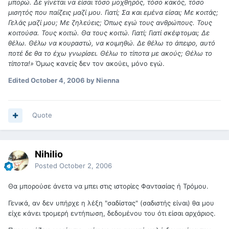
μπορώ. Δε γίνεται να είσαι τόσο μοχθηρός, τόσο κακός, τόσο
μισητός που παίζεις μαζί μου. Γιατί; Σα και εμένα είσαι; Με κοιτάς;
Γελάς μαζί μου; Με ζηλεύεις; Όπως εγώ τους ανθρώπους. Τους
κοιτούσα. Τους κοιτώ. Θα τους κοιτώ. Γιατί; Γιατί σκέφτομαι; Δε
θέλω. Θέλω να κουραστώ, να κοιμηθώ. Δε θέλω το άπειρο, αυτό
ποτέ δε θα το έχω γνωρίσει. Θέλω το τίποτα με ακούς; Θέλω το
τίποτα!»
Όμως κανείς δεν τον ακούει, μόνο εγώ.
Edited
October 4, 2006
by Nienna
Quote
Nihilio
Posted
October 2, 2006
Θα μπορούσε άνετα να μπει στις ιστορίες Φαντασίας ή Τρόμου.
Γενικά, αν δεν υπήρχε η λέξη "σαδίστας" (σαδιστής είναι) θα μου
είχε κάνει τρομερή εντήπωση, δεδομένου του ότι είσαι αρχάριος.