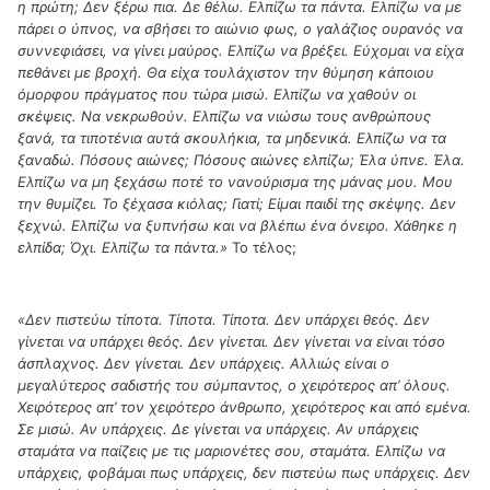
η πρώτη; Δεν ξέρω πια. Δε θέλω. Ελπίζω τα πάντα. Ελπίζω να με
πάρει ο ύπνος, να σβήσει το αιώνιο φως, ο γαλάζιος ουρανός να
συννεφιάσει, να γίνει μαύρος. Ελπίζω να βρέξει. Εύχομαι να είχα
πεθάνει με βροχή. Θα είχα τουλάχιστον την θύμηση κάποιου
όμορφου πράγματος που τώρα μισώ. Ελπίζω να χαθούν οι
σκέψεις. Να νεκρωθούν. Ελπίζω να νιώσω τους ανθρώπους
ξανά, τα τιποτένια αυτά σκουλήκια, τα μηδενικά. Ελπίζω να τα
ξαναδώ. Πόσους αιώνες; Πόσους αιώνες ελπίζω; Έλα ύπνε. Έλα.
Ελπίζω να μη ξεχάσω ποτέ το νανούρισμα της μάνας μου. Μου
την θυμίζει. Το ξέχασα κιόλας; Γιατί; Είμαι παιδί της σκέψης. Δεν
ξεχνώ. Ελπίζω να ξυπνήσω και να βλέπω ένα όνειρο. Χάθηκε η
ελπίδα; Όχι. Ελπίζω τα πάντα.»
Το τέλος;
«Δεν πιστεύω τίποτα. Τίποτα. Τίποτα. Δεν υπάρχει θεός. Δεν
γίνεται να υπάρχει θεός. Δεν γίνεται. Δεν γίνεται να είναι τόσο
άσπλαχνος. Δεν γίνεται. Δεν υπάρχεις. Αλλιώς είναι ο
μεγαλύτερος σαδιστής του σύμπαντος, ο χειρότερος απ’ όλους.
Χειρότερος απ’ τον χειρότερο άνθρωπο, χειρότερος και από εμένα.
Σε μισώ. Αν υπάρχεις. Δε γίνεται να υπάρχεις. Αν υπάρχεις
σταμάτα να παίζεις με τις μαριονέτες σου, σταμάτα. Ελπίζω να
υπάρχεις, φοβάμαι πως υπάρχεις, δεν πιστεύω πως υπάρχεις. Δεν