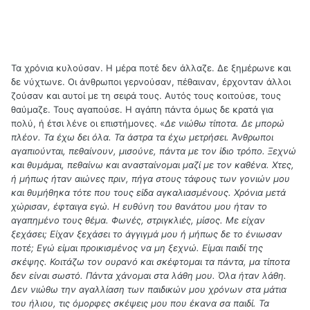
Τα χρόνια κυλούσαν. Η μέρα ποτέ δεν άλλαζε. Δε ξημέρωνε και
δε νύχτωνε. Οι άνθρωποι γερνούσαν, πέθαιναν, έρχονταν άλλοι
ζούσαν και αυτοί με τη σειρά τους. Αυτός τους κοιτούσε, τους
θαύμαζε. Τους αγαπούσε. Η αγάπη πάντα όμως δε κρατά για
πολύ, ή έτσι λένε οι επιστήμονες. «
Δε νιώθω τίποτα. Δε μπορώ
πλέον. Τα έχω δει όλα. Τα άστρα τα έχω μετρήσει. Άνθρωποι
αγαπιούνται, πεθαίνουν, μισούνε, πάντα με τον ίδιο τρόπο. Ξεχνώ
και θυμάμαι, πεθαίνω και ανασταίνομαι μαζί με τον καθένα. Χτες,
ή μήπως ήταν αιώνες πριν, πήγα στους τάφους των γονιών μου
και θυμήθηκα τότε που τους είδα αγκαλιασμένους. Χρόνια μετά
χώρισαν, έφταιγα εγώ. Η ευθύνη του θανάτου μου ήταν το
αγαπημένο τους θέμα. Φωνές, στριγκλιές, μίσος. Με είχαν
ξεχάσει; Είχαν ξεχάσει το άγγιγμά μου ή μήπως δε το ένιωσαν
ποτέ; Εγώ είμαι προικισμένος να μη ξεχνώ. Είμαι παιδί της
σκέψης. Κοιτάζω τον ουρανό και σκέφτομαι τα πάντα, μα τίποτα
δεν είναι σωστό. Πάντα χάνομαι στα λάθη μου. Όλα ήταν λάθη.
Δεν νιώθω την αγαλλίαση των παιδικών μου χρόνων στα μάτια
του ήλιου, τις όμορφες σκέψεις μου που έκανα σα παιδί. Τα