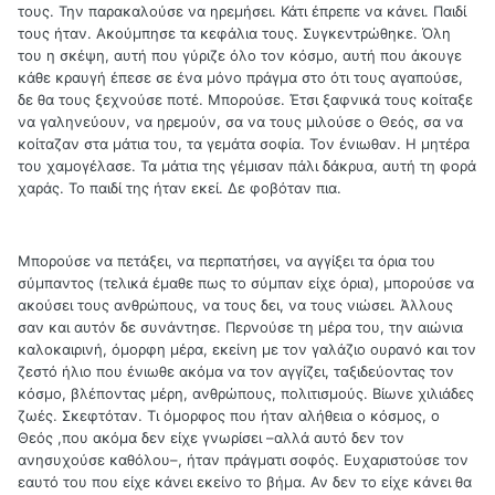
τους. Την παρακαλούσε να ηρεμήσει. Κάτι έπρεπε να κάνει. Παιδί
τους ήταν. Ακούμπησε τα κεφάλια τους. Συγκεντρώθηκε. Όλη
του η σκέψη, αυτή που γύριζε όλο τον κόσμο, αυτή που άκουγε
κάθε κραυγή έπεσε σε ένα μόνο πράγμα στο ότι τους αγαπούσε,
δε θα τους ξεχνούσε ποτέ. Μπορούσε. Έτσι ξαφνικά τους κοίταξε
να γαληνεύουν, να ηρεμούν, σα να τους μιλούσε ο Θεός, σα να
κοίταζαν στα μάτια του, τα γεμάτα σοφία. Τον ένιωθαν. Η μητέρα
του χαμογέλασε. Τα μάτια της γέμισαν πάλι δάκρυα, αυτή τη φορά
χαράς. Το παιδί της ήταν εκεί. Δε φοβόταν πια.
Μπορούσε να πετάξει, να περπατήσει, να αγγίξει τα όρια του
σύμπαντος (τελικά έμαθε πως το σύμπαν είχε όρια), μπορούσε να
ακούσει τους ανθρώπους, να τους δει, να τους νιώσει. Άλλους
σαν και αυτόν δε συνάντησε. Περνούσε τη μέρα του, την αιώνια
καλοκαιρινή, όμορφη μέρα, εκείνη με τον γαλάζιο ουρανό και τον
ζεστό ήλιο που ένιωθε ακόμα να τον αγγίζει, ταξιδεύοντας τον
κόσμο, βλέποντας μέρη, ανθρώπους, πολιτισμούς. Βίωνε χιλιάδες
ζωές. Σκεφτόταν. Τι όμορφος που ήταν αλήθεια ο κόσμος, ο
Θεός ,που ακόμα δεν είχε γνωρίσει –αλλά αυτό δεν τον
ανησυχούσε καθόλου–, ήταν πράγματι σοφός. Ευχαριστούσε τον
εαυτό του που είχε κάνει εκείνο το βήμα. Αν δεν το είχε κάνει θα