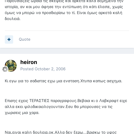
Παρουσιάζεις ωραία τις σκέψεις και αρκετά καλά δομημένα την
ιστορία, αν και μου άφησε την εντύπωση ότι κάτι έλειπε, χωρίς
όμως να μπορώ να προσδιορίσω το τί. Είναι όμως αρκετά καλή
δουλειά.
Quote
heiron
Posted
October 2, 2006
Κι εγω για το σαδιστας εχω μια ενσταση.Χτυπα καπως ασχημα.
Επισης εχεις ΤΕΡΑΣΤΙΕΣ παραγραφους.Βεβαια κι ο Λαβκραφτ ειχε
αλλα εκει ψιλοδικαιολογουνταν.Εσυ θα μπορουσες να τις
χωρισεις μια χαρα.
Ναι,ειναι καλη δουλεια,οκ.Αλλα δεν ξερω...βρισκω το υφος