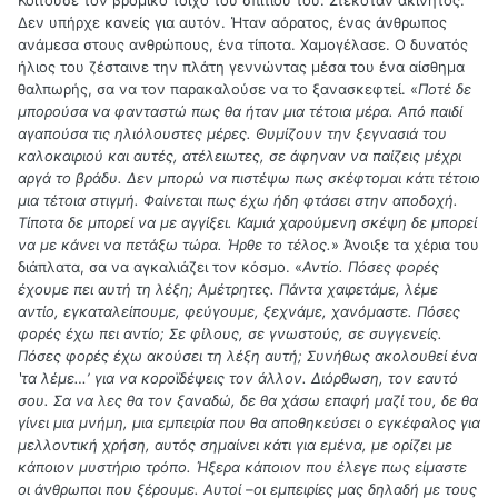
Δεν υπήρχε κανείς για αυτόν. Ήταν αόρατος, ένας άνθρωπος
ανάμεσα στους ανθρώπους, ένα τίποτα. Χαμογέλασε. Ο δυνατός
ήλιος του ζέσταινε την πλάτη γεννώντας μέσα του ένα αίσθημα
θαλπωρής, σα να τον παρακαλούσε να το ξανασκεφτεί. «
Ποτέ δε
μπορούσα να φανταστώ πως θα ήταν μια τέτοια μέρα. Από παιδί
αγαπούσα τις ηλιόλουστες μέρες. Θυμίζουν την ξεγνασιά του
καλοκαιριού και αυτές, ατέλειωτες, σε άφηναν να παίζεις μέχρι
αργά το βράδυ. Δεν μπορώ να πιστέψω πως σκέφτομαι κάτι τέτοιο
μια τέτοια στιγμή. Φαίνεται πως έχω ήδη φτάσει στην αποδοχή.
Τίποτα δε μπορεί να με αγγίξει. Καμιά χαρούμενη σκέψη δε μπορεί
να με κάνει να πετάξω τώρα. Ήρθε το τέλος.
» Άνοιξε τα χέρια του
διάπλατα, σα να αγκαλιάζει τον κόσμο. «
Αντίο. Πόσες φορές
έχουμε πει αυτή τη λέξη; Αμέτρητες. Πάντα χαιρετάμε, λέμε
αντίο, εγκαταλείπουμε, φεύγουμε, ξεχνάμε, χανόμαστε. Πόσες
φορές έχω πει αντίο; Σε φίλους, σε γνωστούς, σε συγγενείς.
Πόσες φορές έχω ακούσει τη λέξη αυτή; Συνήθως ακολουθεί ένα
ʽτα λέμε…ʼ για να κοροϊδέψεις τον άλλον. Διόρθωση, τον εαυτό
σου. Σα να λες θα τον ξαναδώ, δε θα χάσω επαφή μαζί του, δε θα
γίνει μια μνήμη, μια εμπειρία που θα αποθηκεύσει ο εγκέφαλος για
μελλοντική χρήση, αυτός σημαίνει κάτι για εμένα, με ορίζει με
κάποιον μυστήριο τρόπο. Ήξερα κάποιον που έλεγε πως είμαστε
οι άνθρωποι που ξέρουμε. Αυτοί –οι εμπειρίες μας δηλαδή με τους