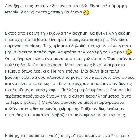
Δεν ξέρω πως μου είχε ξεφύγει αυτό εδώ. Είναι πολύ όμορφη
ιστορία. Άκρως ανατριχαστική θα έλεγα
Εκτός από εκείνη τη λεξούλα την άσχημη, θα ήθελε λίγη ακόμη
προσοχή στα επίθετα. Σίγουρα η παραγραφοποίηση ... δεν είναι
παραγραφοποίηση. Τα χωρίσματα δηλαδή υπάρχουν μόνο για να
μην σκάσει το παπάκι πριν να φτάσει την κορυφή του λόφου
Οι παράγραφοι είναι ένα μόνο από τα εργαλεία σου. Όμως κάνουν
πολλές δουλειές ταυτόχρονα. Μία είναι πως δίνουν αέρα στο
κείμενο όπως λέει κι ο Heiron επάνω. Μία άλλη (και πολύ
βασική) είναι ότι σου πλάθουν το ρυθμό του κειμένου. Όσο μικρές
και να είναι οι φράσεις σου δεν το τρέχουν το κείμενο αν δεν τις
ακολουθούν οι παράγραφοι. Πολλές μικρές φράσεις μέσα σε μία
τεράστια παράγραφο δίνουν την αίσθηση παραλληρήματος (αυτό
το ξέρεις καλά ;) ) Μεγάλες φράσεις σε μικρές παραγράφους
κυλάνε σαν φθινοπωρινός χείμαρρος. Παίξε αν θες λιγάκι με
αυτά, δες τα οπτικά και διάβαζε τα με διαφορετικούς τρόπους.
Επίσης, τα πρόσωπα. "Εσύ"(το "εγώ" του κειμένου, ναι?) είσαι ο