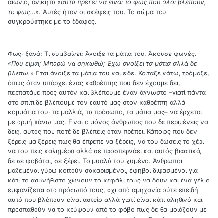
αιώνιο, ανίκητο «
αυτό πρέπει να είναι το φως που όλοι βλέπουν,
το φως…
». Αυτές ήταν οι σκέψεις του. Το σώμα του
συγκρούστηκε με το έδαφος.
Φως· ξανά; Τι συμβαίνει; Άνοιξε τα μάτια του. Άκουσε φωνές.
«
Που είμαι; Μπορώ να σηκωθώ; Έχω ανοίξει τα μάτια αλλά δε
βλέπω.
» Έτσι άνοιξε τα μάτια του και είδε. Κοίταξε κάτω, τρόμαξε,
όπως όταν υπάρχει ένας καθρέπτης που δεν έχουμε δει,
περπατάμε προς αυτόν και βλέπουμε έναν άγνωστο –γιατί πάντα
στο σπίτι δε βλέπουμε τον εαυτό μας στον καθρέπτη αλλά
κομμάτια του· τα μαλλιά, το πρόσωπο, τα μάτια μας– να έρχεται
με ορμή πάνω μας. Είναι ο μόνος άνθρωπος που δε περιμένεις να
δεις, αυτός που ποτέ δε βλέπεις όταν πρέπει. Κάποιος που δεν
ξέρεις μα ξέρεις πως θα έπρεπε να ξέρεις, να του δώσεις το χέρι
να του πεις καλημέρα αλλά σε προσπερνάει και αυτός βιαστικά,
δε σε φοβάται, σε ξέρει. Το μυαλό του χυμένο. Άνθρωποι
μαζεμένοι γύρω κοιτούν σοκαρισμένοι, έφηβοι διψασμένοι για
κάτι το ασυνήθιστο χώνουν το κεφάλι τους να δουν και ένα γέλιο
εμφανίζεται στο πρόσωπό τους, όχι από αμηχανία ούτε επειδή
αυτό που βλέπουν είναι αστείο αλλά γιατί είναι κάτι αληθινό και
προσπαθούν να το κρύψουν από το φόβο πως δε θα μοιάζουν με