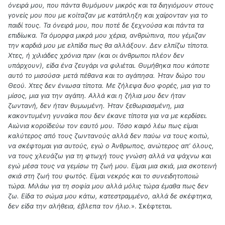
όνειρά μου, που πάντα θυμόμουν μικρός και τα διηγιόμουν στους
γονείς μου που με κοίταζαν με κατάπληξη και χαίρονταν για το
παιδί τους. Τα όνειρά μου, που ποτέ δε ξεχνούσα και πάντα τα
επιδίωκα. Τα όμορφα μικρά μου χέρια, ανθρώπινα, που γέμιζαν
την καρδιά μου με ελπίδα πως θα αλλάξουν. Δεν ελπίζω τίποτα.
Χτες, ή χιλιάδες χρόνια πριν (και οι άνθρωποι πλέον δεν
υπάρχουν), είδα ένα ζευγάρι να φιλιέται. Θυμήθηκα που κάποτε
αυτό το μισούσα· μετά πέθανα και το αγάπησα. Ήταν δώρο του
Θεού. Χτες δεν ένιωσα τίποτα. Με ζήλεψα δυο φορές, μια για το
μίσος, μια για την αγάπη. Αλλά και η ζήλια μου δεν ήταν
ζωντανή, δεν ήταν θυμωμένη. Ήταν ξεθωριασμένη, μια
κακοντυμένη γυναίκα που δεν έκανε τίποτα για να με κερδίσει.
Αιώνια κοροϊδεύω τον εαυτό μου. Τόσο καιρό λέω πως είμαι
καλύτερος από τους ζωντανούς αλλά δεν παύω να τους κοιτώ,
να σκέφτομαι για αυτούς, εγώ ο Άνθρωπος, ανώτερος απʼ όλους,
να τους χλευάζω για τη φτωχή τους γνώση αλλά να ψάχνω και
εγώ μέσα τους να γεμίσω τη ζωή μου. Είμαι μια σκιά, μια σκοτεινή
σκιά στη ζωή του φωτός. Είμαι νεκρός και το συνειδητοποιώ
τώρα. Μιλάω για τη σοφία μου αλλά μόλις τώρα έμαθα πως δεν
ζω. Είδα το σώμα μου κάτω, κατεστραμμένο, αλλά δε σκέφτηκα,
δεν είδα την αλήθεια, έβλεπα τον ήλιο.
». Σκέφτεται.