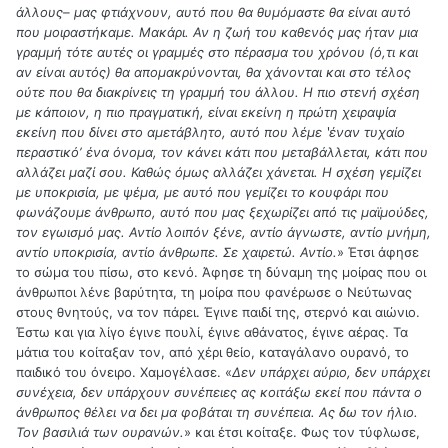
άλλους– μας φτιάχνουν, αυτό που θα θυμόμαστε θα είναι αυτό
που μοιραστήκαμε. Μακάρι. Αν η ζωή του καθενός μας ήταν μια
γραμμή τότε αυτές οι γραμμές στο πέρασμα του χρόνου (ό,τι και
αν είναι αυτός) θα απομακρύνονται, θα χάνονται και στο τέλος
ούτε που θα διακρίνεις τη γραμμή του άλλου. Η πιο στενή σχέση
με κάποιον, η πιο πραγματική, είναι εκείνη η πρώτη χειραψία
εκείνη που δίνει στο αμετάβλητο, αυτό που λέμε ʽέναν τυχαίο
περαστικόʼ ένα όνομα, τον κάνει κάτι που μεταβάλλεται, κάτι που
αλλάζει μαζί σου. Καθώς όμως αλλάζει χάνεται. Η σχέση γεμίζει
με υποκρισία, με ψέμα, με αυτό που γεμίζει το κουφάρι που
φωνάζουμε άνθρωπο, αυτό που μας ξεχωρίζει από τις μαϊμούδες,
τον εγωισμό μας. Αντίο λοιπόν ξένε, αντίο άγνωστε, αντίο μνήμη,
αντίο υποκρισία, αντίο άνθρωπε. Σε χαιρετώ. Αντίο.
» Έτσι άφησε
το σώμα του πίσω, στο κενό. Άφησε τη δύναμη της μοίρας που οι
άνθρωποι λένε βαρύτητα, τη μοίρα που φανέρωσε ο Νεύτωνας
στους θνητούς, να τον πάρει. Έγινε παιδί της, στερνό και αιώνιο.
Έστω και για λίγο έγινε πουλί, έγινε αθάνατος, έγινε αέρας. Τα
μάτια του κοίταξαν τον, από χέρι θείο, καταγάλανο ουρανό, το
παιδικό του όνειρο. Χαμογέλασε. «
Δεν υπάρχει αύριο, δεν υπάρχει
συνέχεια, δεν υπάρχουν συνέπειες ας κοιτάξω εκεί που πάντα ο
άνθρωπος θέλει να δει μα φοβάται τη συνέπεια. Ας δω τον ήλιο.
Τον βασιλιά των ουρανών.
» και έτσι κοίταξε. Φως τον τύφλωσε,