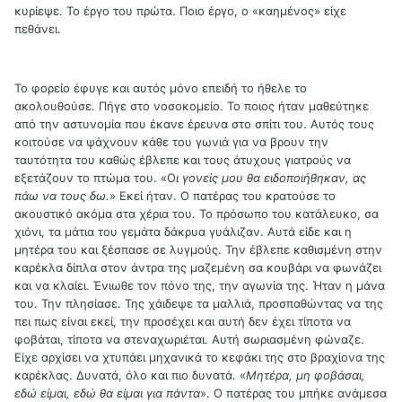
κυρίεψε. Το έργο του πρώτα. Ποιο έργο, ο «καημένος» είχε
πεθάνει.
Το φορείο έφυγε και αυτός μόνο επειδή το ήθελε το
ακολουθούσε. Πήγε στο νοσοκομείο. Το ποιος ήταν μαθεύτηκε
από την αστυνομία που έκανε έρευνα στο σπίτι του. Αυτός τους
κοιτούσε να ψάχνουν κάθε του γωνιά για να βρουν την
ταυτότητα του καθώς έβλεπε και τους άτυχους γιατρούς να
εξετάζουν το πτώμα του. «Ο
ι γονείς μου θα ειδοποιήθηκαν, ας
πάω να τους δω.
» Εκεί ήταν. Ο πατέρας του κρατούσε το
ακουστικό ακόμα στα χέρια του. Το πρόσωπο του κατάλευκο, σα
χιόνι, τα μάτια του γεμάτα δάκρυα γυάλιζαν. Αυτά είδε και η
μητέρα του και ξέσπασε σε λυγμούς. Την έβλεπε καθισμένη στην
καρέκλα δίπλα στον άντρα της μαζεμένη σα κουβάρι να φωνάζει
και να κλαίει. Ένιωθε τον πόνο της, την αγωνία της. Ήταν η μάνα
του. Την πλησίασε. Της χάιδεψε τα μαλλιά, προσπαθώντας να της
πει πως είναι εκεί, την προσέχει και αυτή δεν έχει τίποτα να
φοβάται, τίποτα να στεναχωριέται. Αυτή σωριασμένη φώναζε.
Είχε αρχίσει να χτυπάει μηχανικά το κεφάκι της στο βραχίονα της
καρέκλας. Δυνατά, όλο και πιο δυνατά. «
Μητέρα, μη φοβάσαι,
εδώ είμαι, εδώ θα είμαι για πάντα
». Ο πατέρας του μπήκε ανάμεσα