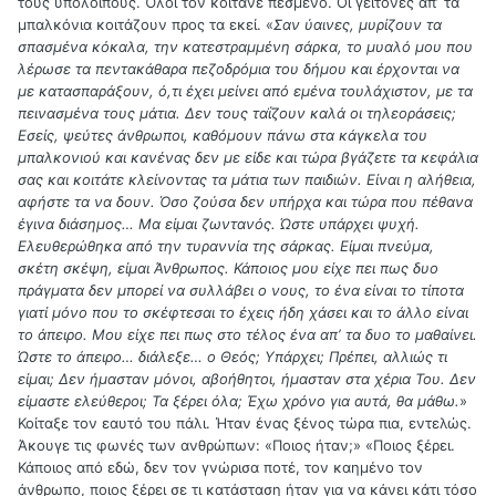
τους υπόλοιπους. Όλοι τον κοιτάνε πεσμένο. Οι γείτονες απʼ τα
μπαλκόνια κοιτάζουν προς τα εκεί. «
Σαν ύαινες, μυρίζουν τα
σπασμένα κόκαλα, την κατεστραμμένη σάρκα, το μυαλό μου που
λέρωσε τα πεντακάθαρα πεζοδρόμια του δήμου και έρχονται να
με κατασπαράξουν, ό,τι έχει μείνει από εμένα τουλάχιστον, με τα
πεινασμένα τους μάτια. Δεν τους ταΐζουν καλά οι τηλεοράσεις;
Εσείς, ψεύτες άνθρωποι, καθόμουν πάνω στα κάγκελα του
μπαλκονιού και κανένας δεν με είδε και τώρα βγάζετε τα κεφάλια
σας και κοιτάτε κλείνοντας τα μάτια των παιδιών. Είναι η αλήθεια,
αφήστε τα να δουν. Όσο ζούσα δεν υπήρχα και τώρα που πέθανα
έγινα διάσημος… Μα είμαι ζωντανός. Ώστε υπάρχει ψυχή.
Ελευθερώθηκα από την τυραννία της σάρκας. Είμαι πνεύμα,
σκέτη σκέψη, είμαι Άνθρωπος. Κάποιος μου είχε πει πως δυο
πράγματα δεν μπορεί να συλλάβει ο νους, το ένα είναι το τίποτα
γιατί μόνο που το σκέφτεσαι το έχεις ήδη χάσει και το άλλο είναι
το άπειρο. Μου είχε πει πως στο τέλος ένα απʼ τα δυο το μαθαίνει.
Ώστε το άπειρο… διάλεξε… ο Θεός; Υπάρχει; Πρέπει, αλλιώς τι
είμαι; Δεν ήμασταν μόνοι, αβοήθητοι, ήμασταν στα χέρια Του. Δεν
είμαστε ελεύθεροι; Τα ξέρει όλα; Έχω χρόνο για αυτά, θα μάθω.
»
Κοίταξε τον εαυτό του πάλι. Ήταν ένας ξένος τώρα πια, εντελώς.
Άκουγε τις φωνές των ανθρώπων: «Ποιος ήταν;» «Ποιος ξέρει.
Κάποιος από εδώ, δεν τον γνώρισα ποτέ, τον καημένο τον
άνθρωπο, ποιος ξέρει σε τι κατάσταση ήταν για να κάνει κάτι τόσο