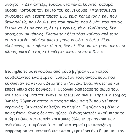
ανόητο…» Δεν άντεξε, έσκασε στα γέλια, δυνατά, καθαρά,
χυδαία. Κοιτούσε τον εαυτό του και γελούσε, «
Φαντασμένοι
άνθρωποι, δεν ξέρετε τίποτα. Εγώ είμαι καημένος ή εσύ που
δεινοπαθείς, που δουλεύεις, που πεινάς, που διψάς, που πονάς.
Γελάω και δε με ακούς, δεν με κρίνεις, είμαι ελεύθερος, δεν
υπάρχουν συνέπειες. Βλέπω τον ήλιο τόσο καθαρά από τόσο
κοντά και δε παθαίνω τίποτα, μόνο επειδή το θέλω. Είμαι
ελεύθερος. Δε φοβάμαι τίποτα, δεν ελπίζω τίποτα, μόνο πιστεύω
πλέον, πιστεύω στην ελευθερία, πιστεύω στον Θεό.
»
Έτσι ήρθε το ασθενοφόρο από μέσα βγήκαν δυο γιατροί
κουβαλώντας ένα φορείο. Έσπρωξαν τους ανθρώπους που
κύκλωναν τα νεκρά σίδερα της σκλαβιάς. Ένας γλίστρησε και
έπεσε δίπλα στο κουφάρι. Η μυρωδιά διαπέρασε το σώμα του.
Κάθε του κομμάτι του έλεγε να τρέξει να σωθεί. Έτρεμε ο έρημος
θνητός. Σύρθηκε απότομα προς τα πίσω σα φίδι που χτύπησε
κεραυνός. Οι γιατροί κοίταξαν το πλήθος. Έψαξαν να μάθουν
ποιος ήταν. Κανείς δεν τον ήξερε. Ο ένας γιατρός ακούμπησε το
πτώμα πάνω στο φορείο και καθώς έβλεπε την άγνοια των
ανθρώπων, το πρόσωπό του πήρε στιγμιαία μια παράξενη
έκφραση σα να προσπαθούσε να συγκρατήσει ένα θυμό που τον