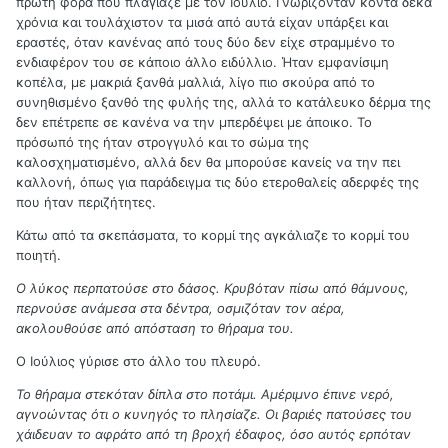
πρώτη φορά που πλάγιαζε με τον Ιούλιο. Γνωρίζονταν κοντά δέκα
χρόνια και τουλάχιστον τα μισά από αυτά είχαν υπάρξει και
εραστές, όταν κανένας από τους δύο δεν είχε στραμμένο το
ενδιαφέρον του σε κάποιο άλλο ειδύλλιο. Ήταν εμφανίσιμη
κοπέλα, με μακριά ξανθά μαλλιά, λίγο πιο σκούρα από το
συνηθισμένο ξανθό της φυλής της, αλλά το κατάλευκο δέρμα της
δεν επέτρεπε σε κανένα να την μπερδέψει με άποικο. Το
πρόσωπό της ήταν στρογγυλό και το σώμα της
καλοσχηματισμένο, αλλά δεν θα μπορούσε κανείς να την πει
καλλονή, όπως για παράδειγμα τις δύο ετεροθαλείς αδερφές της
που ήταν περιζήτητες.
Κάτω από τα σκεπάσματα, το κορμί της αγκάλιαζε το κορμί του
ποιητή.
Ο λύκος περπατούσε στο δάσος. Κρυβόταν πίσω από θάμνους,
περνούσε ανάμεσα στα δέντρα, οσμιζόταν τον αέρα,
ακολουθούσε από απόσταση το θήραμα του.
Ο Ιούλιος γύρισε στο άλλο του πλευρό.
Το θήραμα στεκόταν δίπλα στο ποτάμι. Αμέριμνο έπινε νερό,
αγνοώντας ότι ο κυνηγός το πλησίαζε. Οι βαριές πατούσες του
χάιδευαν το αφράτο από τη βροχή έδαφος, όσο αυτός ερπόταν