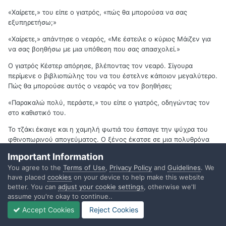
«Χαίρετε,» του είπε ο γιατρός, «πώς θα μπορούσα να σας
εξυπηρετήσω;»
«Χαίρετε,» απάντησε ο νεαρός, «Με έστειλε ο κύριος Μάιζεν για
να σας βοηθήσω με μια υπόθεση που σας απασχολεί.»
Ο γιατρός Κέστερ απόρησε, βλέποντας τον νεαρό. Σίγουρα
περίμενε ο βιβλιοπώλης του να του έστελνε κάποιον μεγαλύτερο.
Πώς θα μπορούσε αυτός ο νεαρός να τον βοηθήσει;
«Παρακαλώ πολύ, περάστε,» του είπε ο γιατρός, οδηγώντας τον
στο καθιστικό του.
Το τζάκι έκαιγε και η χαμηλή φωτιά του έσπαγε την ψύχρα του
φθινοπωρινού απογεύματος. Ο ξένος έκατσε σε μια πολυθρόνα
και ο γιατρός απέναντί του.
Important Information
«Θέλετε να πιείτε τίποτα, κύριε…;» ρώτησε ο γιατρός.
You agree to the
Terms of Use
,
Privacy Policy
and
Guidelines
. We
have placed
cookies
on your device to help make this website
«Μπρόντλεϋ. Αύγουστος Μπρόντλεϋ,» συστήθηκε ο νεαρός, «και
better. You can
adjust your cookie settings
, otherwise we'll
λίγο νερό αρκεί.»
assume you're okay to continue..
«Μπρόντλεϋ ε;» αποκρίθηκε ο γιατρός Κέστερ εντυπωσιασμένος,
Accept Cookies
Reject Cookies
«καμία σχέση με τον-»