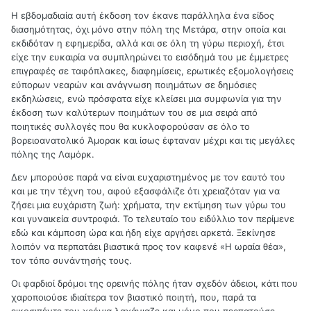
Η εβδομαδιαία αυτή έκδοση τον έκανε παράλληλα ένα είδος
διασημότητας, όχι μόνο στην πόλη της Μετάρα, στην οποία και
εκδιδόταν η εφημερίδα, αλλά και σε όλη τη γύρω περιοχή, έτσι
είχε την ευκαιρία να συμπληρώνει το εισόδημά του με έμμετρες
επιγραφές σε ταφόπλακες, διαφημίσεις, ερωτικές εξομολογήσεις
εύπορων νεαρών και ανάγνωση ποιημάτων σε δημόσιες
εκδηλώσεις, ενώ πρόσφατα είχε κλείσει μια συμφωνία για την
έκδοση των καλύτερων ποιημάτων του σε μια σειρά από
ποιητικές συλλογές που θα κυκλοφορούσαν σε όλο το
βορειοανατολικό Άμορακ και ίσως έφταναν μέχρι και τις μεγάλες
πόλης της Λαμόρκ.
Δεν μπορούσε παρά να είναι ευχαριστημένος με τον εαυτό του
και με την τέχνη του, αφού εξασφάλιζε ότι χρειαζόταν για να
ζήσει μια ευχάριστη ζωή: χρήματα, την εκτίμηση των γύρω του
και γυναικεία συντροφιά. Το τελευταίο του ειδύλλιο τον περίμενε
εδώ και κάμποση ώρα και ήδη είχε αργήσει αρκετά. Ξεκίνησε
λοιπόν να περπατάει βιαστικά προς τον καφενέ «Η ωραία θέα»,
τον τόπο συνάντησής τους.
Οι φαρδιοί δρόμοι της ορεινής πόλης ήταν σχεδόν άδειοι, κάτι που
χαροποιούσε ιδιαίτερα τον βιαστικό ποιητή, που, παρά τα
εικοσιπέντε του χρόνια λαχάνιαζε και μόνο που περπατούσε