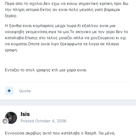
Περα απο το σχολιο,δεν εχω να κανω σημαντικη κριτικη πριν δω
την πληρη ιστορια.Εκτος αν ειναι πολυ μεγαλη γιατι βαριεμαι
ξερεις.
Η ξανθια ειναι κομπαρσος μεχρι τωρα.Κι εξαλλου ειναι μια
νεοεφηβη γκομενιτσα,σιγα τα ωα.Το σκηνικο με τον γερο δεν το
καταλαβα.Επισης στο τελος μοιαζει απλα να χουζουρευει κι οχι
να κοιμαται.Οποτε ειναι λιγο ξεκαρφωτα τα λογια σε πλαγια
γραφη.
Ενταξει το στυλ γραφης κτλ μια χαρα ειναι.
Quote
Isis
Posted
October 4, 2006
Εννοούσα ακριβώς αυτό που κατάλαβε ο RaspK. Για μένα,