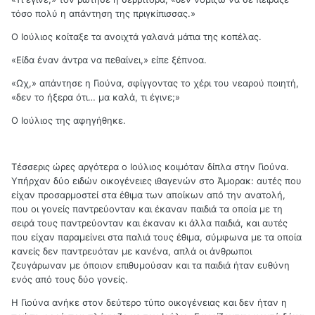
τόσο πολύ η απάντηση της πριγκίπισσας.»
Ο Ιούλιος κοίταξε τα ανοιχτά γαλανά μάτια της κοπέλας.
«Είδα έναν άντρα να πεθαίνει,» είπε ξέπνοα.
«Ωχ,» απάντησε η Γιούνα, σφίγγοντας το χέρι του νεαρού ποιητή,
«δεν το ήξερα ότι… μα καλά, τι έγινε;»
Ο Ιούλιος της αφηγήθηκε.
Τέσσερις ώρες αργότερα ο Ιούλιος κοιμόταν δίπλα στην Γιούνα.
Υπήρχαν δύο ειδών οικογένειες ιθαγενών στο Άμορακ: αυτές που
είχαν προσαρμοστεί στα έθιμα των αποίκων από την ανατολή,
που οι γονείς παντρεύονταν και έκαναν παιδιά τα οποία με τη
σειρά τους παντρεύονταν και έκαναν κι άλλα παιδιά, και αυτές
που είχαν παραμείνει στα παλιά τους έθιμα, σύμφωνα με τα οποία
κανείς δεν παντρευόταν με κανένα, απλά οι άνθρωποι
ζευγάρωναν με όποιον επιθυμούσαν και τα παιδιά ήταν ευθύνη
ενός από τους δύο γονείς.
Η Γιούνα ανήκε στον δεύτερο τύπο οικογένειας και δεν ήταν η