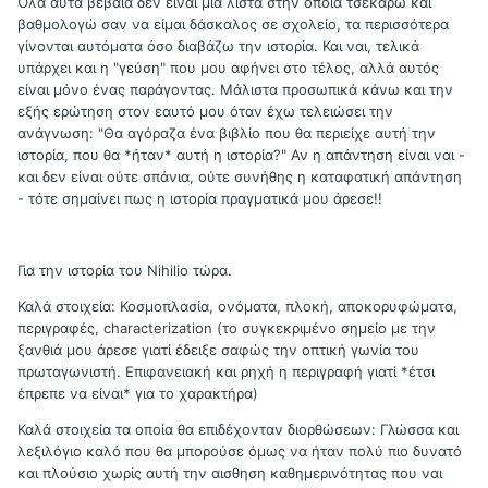
Όλα αυτά βέβαια δεν είναι μια λίστα στην οποία τσεκάρω και
βαθμολογώ σαν να είμαι δάσκαλος σε σχολείο, τα περισσότερα
γίνονται αυτόματα όσο διαβάζω την ιστορία. Και ναι, τελικά
υπάρχει και η "γεύση" που μου αφήνει στο τέλος, αλλά αυτός
είναι μόνο ένας παράγοντας. Μάλιστα προσωπικά κάνω και την
εξής ερώτηση στον εαυτό μου όταν έχω τελειώσει την
ανάγνωση: "Θα αγόραζα ένα βιβλίο που θα περιείχε αυτή την
ιστορία, που θα *ήταν* αυτή η ιστορία?" Αν η απάντηση είναι ναι -
και δεν είναι ούτε σπάνια, ούτε συνήθης η καταφατική απάντηση
- τότε σημαίνει πως η ιστορία πραγματικά μου άρεσε!!
Για την ιστορία του Nihilio τώρα.
Καλά στοιχεία: Κοσμοπλασία, ονόματα, πλοκή, αποκορυφώματα,
περιγραφές, characterization (το συγκεκριμένο σημείο με την
ξανθιά μου άρεσε γιατί έδειξε σαφώς την οπτική γωνία του
πρωταγωνιστή. Επιφανειακή και ρηχή η περιγραφή γιατί *έτσι
έπρεπε να είναι* για το χαρακτήρα)
Καλά στοιχεία τα οποία θα επιδέχονταν διορθώσεων: Γλώσσα και
λεξιλόγιο καλό που θα μπορούσε όμως να ήταν πολύ πιο δυνατό
και πλούσιο χωρίς αυτή την αισθηση καθημερινότητας που ναι