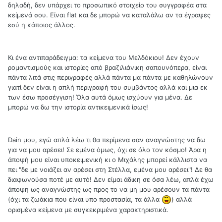
δηλαδή, δεν υπάρχει το προσωπικό στοιχείο του συγγραφέα στα
κείμενά σου. Είναι flat και δε μπορώ να καταλάλω αν τα έγραψες
εσύ η κάποιος άλλος.
Κι ένα αντιπαράδειγμα: τα κείμενα του Μελδόκιου! Δεν έχουν
ρομαντισμούς και ιστορίες από βραζιλιάνικη σαπουνόπερα, είναι
πάντα λιτά στις περιγραφές αλλά πάντα μα πάντα με καθηλώνουν
γιατί δεν είναι η απλή περιγραφή του συμβάντος αλλά και μια εκ
των έσω προσέγγιση! Όλα αυτά όμως ισχύουν για μένα. Δε
μπορώ να δω την ιστορία αντικειμενικά ίσως!
Dain μου, εγώ απλά λέω τι θα περίμενα σαν αναγνώστης να δω
για να μου αρέσει! Σε εμένα όμως, όχι σε όλο τον κόσμο! Άρα η
άποψή μου είναι υποκειμενική κι ο Μιχάλης μπορεί κάλλιστα να
πει "δε με νοιάζει αν αρέσει στη Στέλλα, εμένα μου αρέσει"! Δε θα
διαφωνούσα ποτέ με αυτό! Δεν είμαι άδικη σε όσα λέω, απλά έχω
άποψη ως αναγνώστης ως προς το να μη μου αρέσουν τα πάντα
(όχι τα ζωάκια που είναι υπο προστασία, τα άλλα
) αλλά
ορισμένα κείμενα με συγκεκριμένα χαρακτηριστικά.