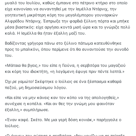
μυαλό του Ιουλίου, καθώς έμπαινε στο πέτρινο κτήριο στο οποίο
είχε κανονίσει να συναντηθεί με την Ισμέλλα Ντάρνιχ, την
γοητευτική μικρότερη κόρη του μεγαλέμπορου γουναρικών
Αλφρέδου Ντάρνιχ. Έσπρωξε την φαρδιά ξύλινη πόρτα και μπήκε
μέσα βιαστικός: είχε αργήσει κοντά μισή ώρα και το γνώριζε πολύ
καλά. Η Ισμέλλα θα ήταν έξαλλη μαζί του.
Βαδίζοντας γρήγορα πάνω στο ξύλινο πάτωμα κατευθύνθηκε
προς το μπαλκόνι, όπου περίμενε ότι θα συναντούσε την συνοδό
του.
«Μάταια θα βγεις,» του είπε η Γιούνα, η σερβιτόρα του μαγαζιού
και κόρη του ιδιοκτήτη, «η λεγάμενη έφυγε πριν πέντε λεπτά.»
Όχι ρε γαμώτο!
Σκέφτηκε ο Ιούλιος σε ένα ξέσπασμα καθαρά
πεζού, μη δημοσιεύσιμου λόγου.
«Και είπε να μην κάνεις καν τον κόπο να της απολογηθείς,»
συνέχισε η κοπέλα. «Και αν θες την γνώμη μου φαινόταν
έξαλλη,» συμπλήρωσε.
«Έναν καφέ. Σκέτο. Με μια γερή δόση κονιάκ,» παρήγγειλε ο
Ιούλιος.
«Τι έγινε;» τον ρώτησε η σερβιτόρα, «δεν νομίζω να σε πείραξε