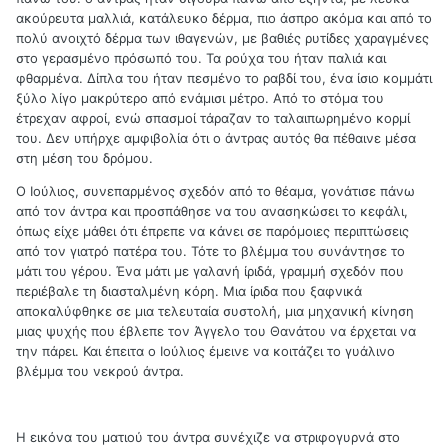
ακούρευτα μαλλιά, κατάλευκο δέρμα, πιο άσπρο ακόμα και από το
πολύ ανοιχτό δέρμα των ιθαγενών, με βαθιές ρυτίδες χαραγμένες
στο γερασμένο πρόσωπό του. Τα ρούχα του ήταν παλιά και
φθαρμένα. Δίπλα του ήταν πεσμένο το ραβδί του, ένα ίσιο κομμάτι
ξύλο λίγο μακρύτερο από ενάμισι μέτρο. Από το στόμα του
έτρεχαν αφροί, ενώ σπασμοί τάραζαν το ταλαιπωρημένο κορμί
του. Δεν υπήρχε αμφιβολία ότι ο άντρας αυτός θα πέθαινε μέσα
στη μέση του δρόμου.
Ο Ιούλιος, συνεπαρμένος σχεδόν από το θέαμα, γονάτισε πάνω
από τον άντρα και προσπάθησε να του ανασηκώσει το κεφάλι,
όπως είχε μάθει ότι έπρεπε να κάνει σε παρόμοιες περιπτώσεις
από τον γιατρό πατέρα του. Τότε το βλέμμα του συνάντησε το
μάτι του γέρου. Ένα μάτι με γαλανή ίριδά, γραμμή σχεδόν που
περιέβαλε τη διασταλμένη κόρη. Μια ίριδα που ξαφνικά
αποκαλύφθηκε σε μια τελευταία συστολή, μια μηχανική κίνηση
μιας ψυχής που έβλεπε τον Άγγελο του Θανάτου να έρχεται να
την πάρει. Και έπειτα ο Ιούλιος έμεινε να κοιτάζει το γυάλινο
βλέμμα του νεκρού άντρα.
Η εικόνα του ματιού του άντρα συνέχιζε να στριφογυρνά στο