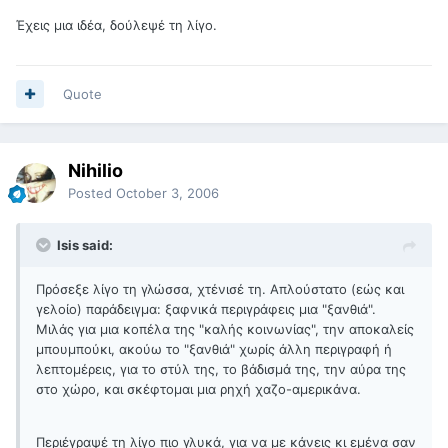
Έχεις μια ιδέα, δούλεψέ τη λίγο.
Quote
Nihilio
Posted
October 3, 2006
Isis said:
Πρόσεξε λίγο τη γλώσσα, χτένισέ τη. Απλούστατο (εώς και
γελοίο) παράδειγμα: ξαφνικά περιγράφεις μια "ξανθιά".
Μιλάς για μια κοπέλα της "καλής κοινωνίας", την αποκαλείς
μπουμπούκι, ακούω το "ξανθιά" χωρίς άλλη περιγραφή ή
λεπτομέρεις, για το στύλ της, το βάδισμά της, την αύρα της
στο χώρο, και σκέφτομαι μια ρηχή χαζο-αμερικάνα.
Περιέγραψέ τη λίγο πιο γλυκά, για να με κάνεις κι εμένα σαν