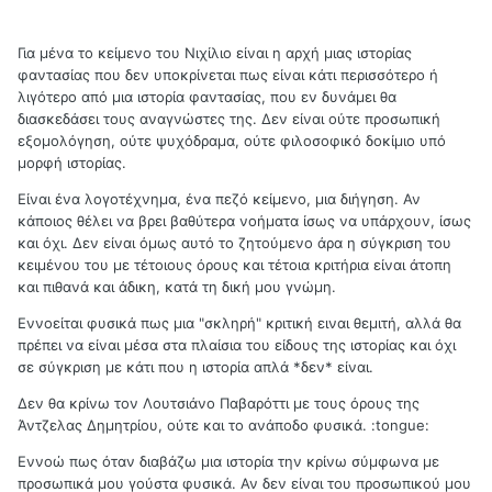
Για μένα το κείμενο του Νιχίλιο είναι η αρχή μιας ιστορίας
φαντασίας που δεν υποκρίνεται πως είναι κάτι περισσότερο ή
λιγότερο από μια ιστορία φαντασίας, που εν δυνάμει θα
διασκεδάσει τους αναγνώστες της. Δεν είναι ούτε προσωπική
εξομολόγηση, ούτε ψυχόδραμα, ούτε φιλοσοφικό δοκίμιο υπό
μορφή ιστορίας.
Είναι ένα λογοτέχνημα, ένα πεζό κείμενο, μια διήγηση. Αν
κάποιος θέλει να βρει βαθύτερα νοήματα ίσως να υπάρχουν, ίσως
και όχι. Δεν είναι όμως αυτό το ζητούμενο άρα η σύγκριση του
κειμένου του με τέτοιους όρους και τέτοια κριτήρια είναι άτοπη
και πιθανά και άδικη, κατά τη δική μου γνώμη.
Εννοείται φυσικά πως μια "σκληρή" κριτική ειναι θεμιτή, αλλά θα
πρέπει να είναι μέσα στα πλαίσια του είδους της ιστορίας και όχι
σε σύγκριση με κάτι που η ιστορία απλά *δεν* είναι.
Δεν θα κρίνω τον Λουτσιάνο Παβαρόττι με τους όρους της
Άντζελας Δημητρίου, ούτε και το ανάποδο φυσικά. :tongue:
Εννοώ πως όταν διαβάζω μια ιστορία την κρίνω σύμφωνα με
προσωπικά μου γούστα φυσικά. Αν δεν είναι του προσωπικού μου