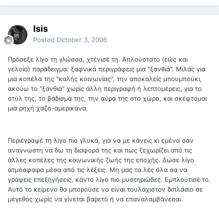
Isis
Posted
October 3, 2006
Πρόσεξε λίγο τη γλώσσα, χτένισέ τη. Απλούστατο (εώς και
γελοίο) παράδειγμα: ξαφνικά περιγράφεις μια "ξανθιά". Μιλάς για
μια κοπέλα της "καλής κοινωνίας", την αποκαλείς μπουμπούκι,
ακούω το "ξανθιά" χωρίς άλλη περιγραφή ή λεπτομέρεις, για το
στύλ της, το βάδισμά της, την αύρα της στο χώρο, και σκέφτομαι
μια ρηχή χαζο-αμερικάνα.
Περιέγραψέ τη λίγο πιο γλυκά, για να με κάνεις κι εμένα σαν
αναγνώστη να δω τη διαφορά της και πως ξεχωρίζει από τις
άλλες κοπέλες της κοινωνικής ζωής της εποχής. Δώσε λίγο
ατμόσφαιρα μέσα από τις λέξεις. Μη μας τα λές όλα σα να
γράφεις επεξηγήσεις, κάντο λίγο πιο μυστηριώδες. Εμπλούτισέ το.
Αυτό το κείμενο θα μπορούσε να είναι τουλάχιστον διπλάσιο σε
μέγεθος χωρίς να γίνεται βαρετό ή να επαναλαμβάνεσαι.