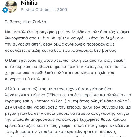
Nihilio
Posted
October 4, 2006
Σοβαρός είμαι Στέλλα.
Ναι, κατάλαβα τη σύγκριση με τον Μελδόκιο, αλλά αυτός γράφει
διαφορετικά από εμένα. Αν ήθελα να γράψω έτσι θα δεχόμουν
την σύγκριση αυτή, όταν όμως συγκρίνεις πορτοκάλια με
σοκολάτες, επειδή και τα δύο είναι φαγώσιμα, δεν βοηθάς.
Ο Dain έχει δίκιο πχ όταν λέει για "άλλη μια από τα ίδια", επειδή
αυτό ακριβώς συμβαίνει: ηρεμία πριν την καταιγίδα, κάτι που το
χρησιμοποιώ υπερβολικά πολύ και που είναι στοιχείο του
συγγραφικού στυλ μου.
Αλλά το να αποζητάς μεταλογοτεχνικά στοιχεία σε ένα
λογοτεχνικό κείμενο ("Είναι flat και δε μπορώ να καταλάλω αν τα
έγραψες εσύ η κάποιος άλλος.") αυτομάτως οδηγεί κάπου αλλού.
Δεν θέλεις πια να διαβάσεις την ιστορία, αλλά τον συγγραφέα, μια
μεγάλη παγίδα στην οποία μπορεί να πέσει ο αναγνώστης και για
την οποία θα μπορούσαμε να κάνουμε ξεχωριστό θέμα. Κοινώς
εμένα διαβάζεις και το πώς γράφω, απλά όταν γράφω κλειδώνω
το εγώ μου στην ντουλάπα και αφοσιώνομαι στο κείμενο,