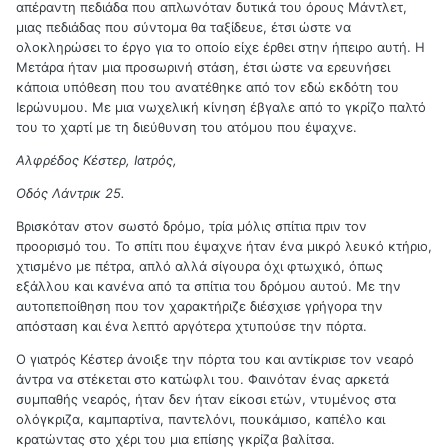
απέραντη πεδιάδα που απλωνόταν δυτικά του όρους Μάντλετ,
μιας πεδιάδας που σύντομα θα ταξίδευε, έτσι ώστε να
ολοκληρώσει το έργο για το οποίο είχε έρθει στην ήπειρο αυτή. Η
Μετάρα ήταν μια προσωρινή στάση, έτσι ώστε να ερευνήσει
κάποια υπόθεση που του ανατέθηκε από τον εδώ εκδότη του
Ιερώνυμου. Με μια νωχελική κίνηση έβγαλε από το γκρίζο παλτό
του το χαρτί με τη διεύθυνση του ατόμου που έψαχνε.
Αλφρέδος Κέστερ, Ιατρός,
Οδός Λάντρικ 25.
Βρισκόταν στον σωστό δρόμο, τρία μόλις σπίτια πριν τον
προορισμό του. Το σπίτι που έψαχνε ήταν ένα μικρό λευκό κτήριο,
χτισμένο με πέτρα, απλό αλλά σίγουρα όχι φτωχικό, όπως
εξάλλου και κανένα από τα σπίτια του δρόμου αυτού. Με την
αυτοπεποίθηση που τον χαρακτήριζε διέσχισε γρήγορα την
απόσταση και ένα λεπτό αργότερα χτυπούσε την πόρτα.
Ο γιατρός Κέστερ άνοιξε την πόρτα του και αντίκρισε τον νεαρό
άντρα να στέκεται στο κατώφλι του. Φαινόταν ένας αρκετά
συμπαθής νεαρός, ήταν δεν ήταν είκοσι ετών, ντυμένος στα
ολόγκριζα, καμπαρτίνα, παντελόνι, πουκάμισο, καπέλο και
κρατώντας στο χέρι του μια επίσης γκρίζα βαλίτσα.