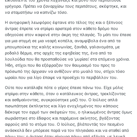
γρήγορα.
Πρέπει να ξαναρχίσω τους περιπάτους,
σκέφτηκε,
και
να σταματήσω να καπνίζω τόσο.
Η ανηφορική λεωφόρος έφτανε στο τέλος της και ο ξέπνοος
άντρας έπρεπε να στρίψει αριστερά στον κάθετο δρόμο που
οδηγούσε στον καφενέ στην άκρη της πλαγιάς. Το μάτι του έπεσε
για μια στιγμή σε μια νεαρή κοπέλα, αναμφίβολα ένα από τα
μπουμπούκια της καλής κοινωνίας, ξανθιά, γαλανομάτα, με
ροδαλό δέρμα, στις αρχές της εφηβείας της, ένα από τα
λουλούδια που θα προσπαθούσε να ‘μυρίσει’ στα επόμενα χρόνια.
Ήδη, στίχοι που θα εξέφραζαν τον θαυμασμό του προς το
πρόσωπό της άρχισαν να ανθίζουν στο μυαλό του, στίχοι τόσο
ωραίοι που για λίγο έπαψε να προσέχει το περιβάλλον του.
Ούτε που κατάλαβε πότε ο γέρος έπεσε πάνω του. Είχε μόλις
στρίψει στην κάθετο, όταν ο κατάλευκος άντρας, τρεκλίζοντας
και ασθμαίνοντας, συγκρούστηκε μαζί του. Ο Ιούλιος απλά
πισωπάτησε έκπληκτος και λίγο ενοχλημένος που κάποιος
διέκοψε τον ειρμό των σκέψεών του, ο ηλικιωμένος άντρας όμως
σωριάστηκε στο έδαφος και παρέμεινε ακίνητος, βγάζοντας
αφρούς από το στόμα του. Ο Ιούλιος, βλέποντάς τον πεσμένο
ανάσκελά δεν μπόρεσε παρά να τον πλησιάσει και να σταθεί από
πάνω του: ο άντρας ήταν σίγουρα πάνω από εξήντα, με λευκά