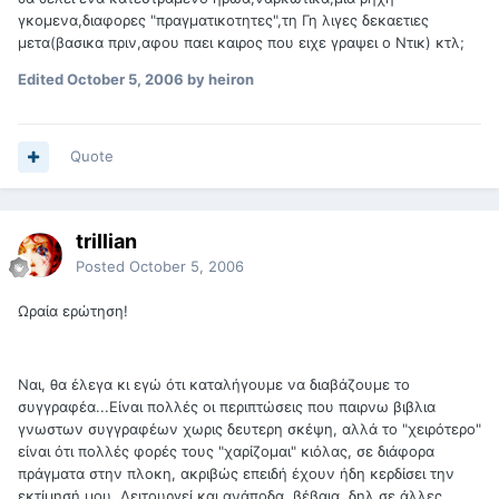
γκομενα,διαφορες "πραγματικοτητες",τη Γη λιγες δεκαετιες
μετα(βασικα πριν,αφου παει καιρος που ειχε γραψει ο Ντικ) κτλ;
Edited
October 5, 2006
by heiron
Quote
trillian
Posted
October 5, 2006
Ωραία ερώτηση!
Ναι, θα έλεγα κι εγώ ότι καταλήγουμε να διαβάζουμε το
συγγραφέα...Είναι πολλές οι περιπτώσεις που παιρνω βιβλια
γνωστων συγγραφέων χωρις δευτερη σκέψη, αλλά το "χειρότερο"
είναι ότι πολλές φορές τους "χαρίζομαι" κιόλας, σε διάφορα
πράγματα στην πλοκη, ακριβώς επειδή έχουν ήδη κερδίσει την
εκτίμησή μου. Λειτουργεί και ανάποδα, βέβαια, δηλ σε άλλες