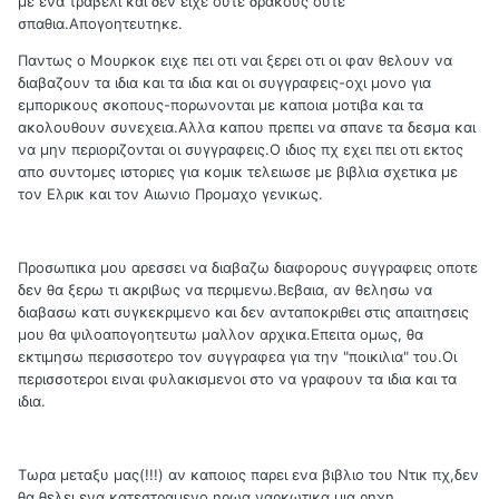
με ενα τραβελι και δεν ειχε ουτε δρακους ουτε
σπαθια.Απογοητευτηκε.
Παντως ο Μουρκοκ ειχε πει οτι ναι ξερει οτι οι φαν θελουν να
διαβαζουν τα ιδια και τα ιδια και οι συγγραφεις-οχι μονο για
εμπορικους σκοπους-πορωνονται με καποια μοτιβα και τα
ακολουθουν συνεχεια.Αλλα καπου πρεπει να σπανε τα δεσμα και
να μην περιοριζονται οι συγγραφεις.Ο ιδιος πχ εχει πει οτι εκτος
απο συντομες ιστοριες για κομικ τελειωσε με βιβλια σχετικα με
τον Ελρικ και τον Αιωνιο Προμαχο γενικως.
Προσωπικα μου αρεσσει να διαβαζω διαφορους συγγραφεις οποτε
δεν θα ξερω τι ακριβως να περιμενω.Βεβαια, αν θελησω να
διαβασω κατι συγκεκριμενο και δεν ανταποκριθει στις απαιτησεις
μου θα ψιλοαπογοητευτω μαλλον αρχικα.Επειτα ομως, θα
εκτιμησω περισσοτερο τον συγγραφεα για την "ποικιλια" του.Οι
περισσοτεροι ειναι φυλακισμενοι στο να γραφουν τα ιδια και τα
ιδια.
Τωρα μεταξυ μας(!!!) αν καποιος παρει ενα βιβλιο του Ντικ πχ,δεν
θα θελει ενα κατεστραμενο ηρωα,ναρκωτικα,μια ρηχη