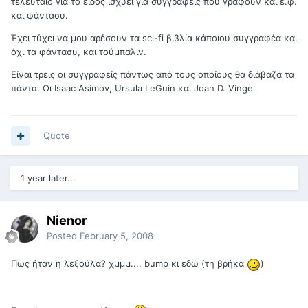
τελευταίο για το είδος ισχύει για συγγραφείς που γράφουν και ε.φ.
και φάντασυ.
Έχει τύχει να μου αρέσουν τα sci-fi βιβλία κάποιου συγγραφέα και
όχι τα φάντασυ, και τούμπαλιν.
Είναι τρεις οι συγγραφείς πάντως από τους οποίους θα διάβαζα τα
πάντα. Οι Isaac Asimov, Ursula LeGuin και Joan D. Vinge.
Quote
1 year later...
Nienor
Posted
February 5, 2008
Πως ήταν η λεξούλα? χμμμ.... bump κι εδώ (τη βρήκα
)