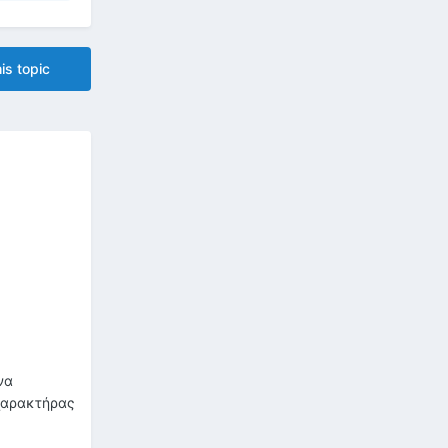
is topic
να
 χαρακτήρας