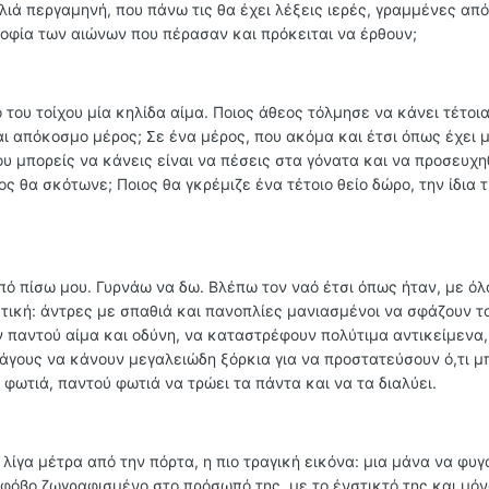
λιά περγαμηνή, που πάνω τις θα έχει λέξεις ιερές, γραμμένες από
σοφία των αιώνων που πέρασαν και πρόκειται να έρθουν;
του τοίχου μία κηλίδα αίμα. Ποιος άθεος τόλμησε να κάνει τέτοι
ι απόκοσμο μέρος; Σε ένα μέρος, που ακόμα και έτσι όπως έχει μ
που μπορείς να κάνεις είναι να πέσεις στα γόνατα και να προσευχη
ς θα σκότωνε; Ποιος θα γκρέμιζε ένα τέτοιο θείο δώρο, την ίδια 
 πίσω μου. Γυρνάω να δω. Βλέπω τον ναό έτσι όπως ήταν, με όλο
τική: άντρες με σπαθιά και πανοπλίες μανιασμένοι να σφάζουν το
ν παντού αίμα και οδύνη, να καταστρέφουν πολύτιμα αντικείμενα,
μάγους να κάνουν μεγαλειώδη ξόρκια για να προστατεύσουν ό,τι 
 φωτιά, παντού φωτιά να τρώει τα πάντα και να τα διαλύει.
 λίγα μέτρα από την πόρτα, η πιο τραγική εικόνα: μια μάνα να φυγ
 φόβο ζωγραφισμένο στο πρόσωπό της, με το ένστικτό της και μόν