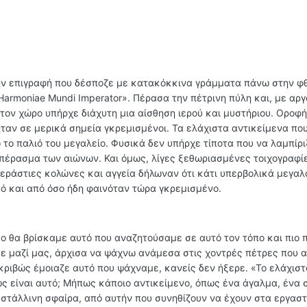
την επιγραφή που δέσποζε με κατακόκκινα γράμματα πάνω στην 
 Harmoniae Mundi Imperator». Πέρασα την πέτρινη πύλη και, με αρ
τον χώρο υπήρχε διάχυτη μια αίσθηση ιερού και μυστήριου. Οροφή
 ήταν σε μερικά σημεία γκρεμισμένοι. Τα ελάχιστα αντικείμενα πο
το παλιό του μεγαλείο. Φυσικά δεν υπήρχε τίποτα που να λαμπίρι
ο πέρασμα των αιώνων. Και όμως, λίγες ξεθωριασμένες τοιχογραφί
, τεράστιες κολώνες και αγγεία δήλωναν ότι κάτι υπερβολικά μεγα
κό και από όσο ήδη φαινόταν τώρα γκρεμισμένο.
 θα βρίσκαμε αυτό που αναζητούσαμε σε αυτό τον τόπο και πιο 
ε μαζί μας, άρχισα να ψάχνω ανάμεσα στις χοντρές πέτρες που 
ακριβώς έμοιαζε αυτό που ψάχναμε, κανείς δεν ήξερε. «Το ελάχισ
ώς είναι αυτό; Μήπως κάποιο αντικείμενο, όπως ένα άγαλμα, ένα 
στάλλινη σφαίρα, από αυτήν που συνηθίζουν να έχουν στα εργαστ