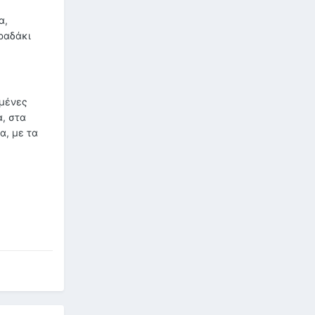
α,
ραδάκι
σμένες
, στα
α, με τα