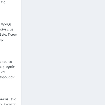
 τις
α πράξη
είνει, με
θείς. Ποιος
την
 του το
υς ιερείς
 να
μπορούσαν
αδεύει ένα
ο, έχοντας