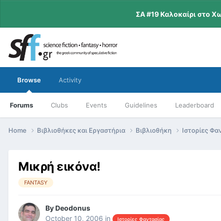
ΣΑ #19 Καλοκαίρι στο Χ
Browse
Activity
Forums
Clubs
Events
Guidelines
Leaderboard
Home
Βιβλιοθήκες και Εργαστήρια
Βιβλιοθήκη
Ιστορίες Φα
Μικρή εικόνα!
FANTASY
By
Deodonus
October 10, 2006
in
Ιστορίες Φαντασίας