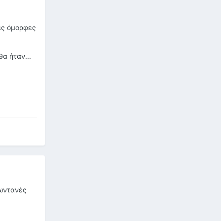
εις όμορφες
θα ήταν...
ζωντανές