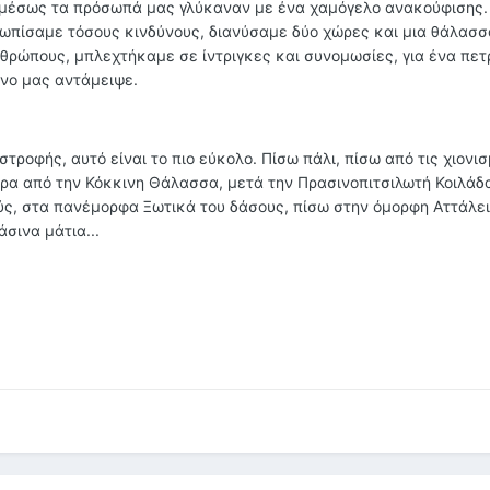
 αμέσως τα πρόσωπά μας γλύκαναν με ένα χαμόγελο ανακούφισης.
ωπίσαμε τόσους κινδύνους, διανύσαμε δύο χώρες και μια θάλασσ
θρώπους, μπλεχτήκαμε σε ίντριγκες και συνομωσίες, για ένα πετ
όνο μας αντάμειψε.
στροφής, αυτό είναι το πιο εύκολο. Πίσω πάλι, πίσω από τις χιονι
ρα από την Κόκκινη Θάλασσα, μετά την Πρασινοπιτσιλωτή Κοιλάδα
ς, στα πανέμορφα Ξωτικά του δάσους, πίσω στην όμορφη Αττάλει
σινα μάτια...