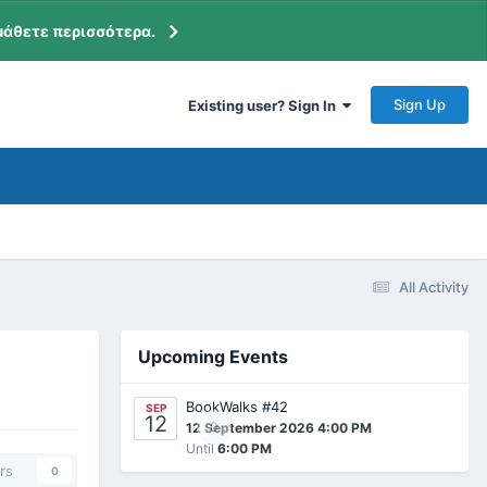
μάθετε περισσότερα.
Sign Up
Existing user? Sign In
All Activity
Upcoming Events
BookWalks #42
SEP
12
0
12 September 2026 4:00 PM
Until
6:00 PM
rs
0