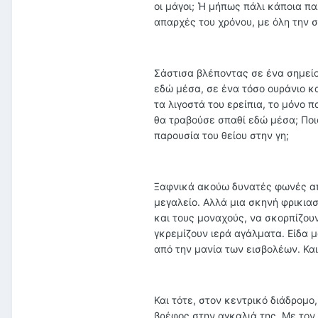
οι μάγοι; Ή μήπως πάλι κάποια πα
απαρχές του χρόνου, με όλη την 
Σάστισα βλέποντας σε ένα σημείο 
εδώ μέσα, σε ένα τόσο ουράνιο κα
τα λιγοστά του ερείπια, το μόνο 
θα τραβούσε σπαθί εδώ μέσα; Ποιο
παρουσία του θείου στην γη;
Ξαφνικά ακούω δυνατές φωνές από
μεγαλείο. Αλλά μια σκηνή φρικιασ
και τους μοναχούς, να σκορπίζου
γκρεμίζουν ιερά αγάλματα. Είδα 
από την μανία των εισβολέων. Και
Και τότε, στον κεντρικό διάδρομο,
βρέφος στην αγκαλιά της. Με τον