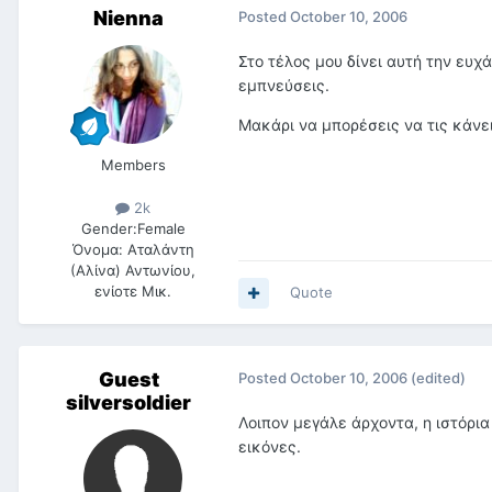
Nienna
Posted
October 10, 2006
Στο τέλος μου δίνει αυτή την ευχ
εμπνεύσεις.
Μακάρι να μπορέσεις να τις κάνεις
Members
2k
Gender:
Female
Όνομα:
Αταλάντη
(Αλίνα) Αντωνίου,
ενίοτε Μικ.
Quote
Guest
Posted
October 10, 2006
(edited)
silversoldier
Λοιπον μεγάλε άρχοντα, η ιστόρια
εικόνες.