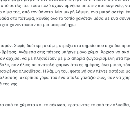
 από αυτές που τόσο πολύ έχουν υμνήσει ιππότες και ευγενείς, να
 το αίμα της, από τον θάνατο. Μια μικρή λάμψη, ένα μικρό αστέρι 
αμάδα στο πάτωμα, καθώς όλο το τοπίο χανόταν μέσα σε ένα σύνν
ιαχτά χανόντουσαν σε μια μακρινή ηχώ.
ο παρόν. Χωρίς δεύτερη σκέψη, έτρεξα στο σημείο που είχα δει πρ
ο βρέφος. Ανάμεσα στις πέτρες υπήρχε μόνο χώμα. Άρχισα να σκά
ίχαν αρχίσει να με πλησιάζουν με μια απορία ζωγραφισμένη στα π
αλε, σαν ήλιος σε ανατολή χειμωνιάτικης ημέρας, ένα μικρό, τό
υσαφένια αλυσιδίτσα. Η λάμψη του, φωτεινή σαν πέντε αστέρια μα
θάλασσας, σκόρπισε γύρω του ένα απαλό γαλάζιο φως, σαν να χαι
 της γης.
ισα από τα χώματα και το σήκωσα, κρατώντας το από την αλυσίδα