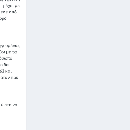
 τρέχει με
έπεσε από
εφο
οηγουμένως
βω με τα
ρόσωπά
σο δα
ζί και
ρόταν που
, ώστε να