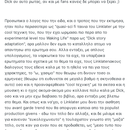
Dick αν αυτο ρωτας, αν και με fans κανεις δε μπορει να ξερει ;)
Προσωπικα ο λογος που την ειδα, και ο τροπος που την εκτιμησα,
ηταν πολυ περισσοτερο ως "quasi-sci fi ταινια του Linklater με την
cool τεχνικη του, που την εχει ωριμασει πιο περα απο το
experimental level του Waking Life" παρα ως "Dick story
adaptation", αρα μαλλον δεν ειμαι το καταλληλο ατομο να
απαντησω στο ερωτημα σου. Αλλα ενταξει, με απλους
υπολογισμους, τα ναρκωτικα του τα ειχε, τα υπαρξιακα
ερωτηματα του σχετικα με το θεμα τα ειχε, τους Linklaterιακους
διαλογους τους εδενε καλα με το τι ηθελε να πει για τους
χαρακτηρες, το "ω, χασιμο" που θεωρω οτι δινουν τοσο οι
ερμηνειες (θεωρω οτι ευθυνεται σε μεγαλο βαθμο η σκηνοθεσια σ
αυτο) οσο και η προαναφερθεισα "cool τεχνικη" με τα σκιτσα και η
μουσικη κι ο ηχος ακομα-ακομα μου κολλανε πολυ καλα με Dick,
οσο και να μην εχω διαβασει το βιβλιο, αρα ενταξει μας βλεπω
στο θεμα. Και οπως και να'χει, ο Linklater μου δινει την αισθηση
του avant garde trend που θα αποφυγει καποια απο τα populist
production givens - εδω τον τιτλο δεν αλλαξε, και δε μιλαμε και
για κανεναν "ευκολοχωνευτο" η τουλαχιστον γνωστο στη "μαζα"
τιτλο, ουτε καν για εναν που σε προδιαθετει, ως "μεσο τυπο που