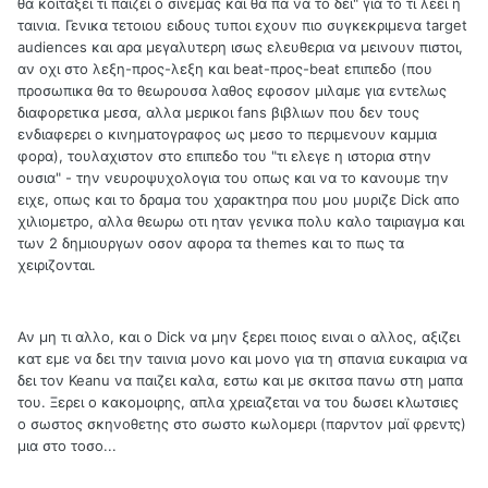
θα κοιταξει τι παιζει ο σινεμας και θα πα να το δει" για το τι λεει η
ταινια. Γενικα τετοιου ειδους τυποι εχουν πιο συγκεκριμενα target
audiences και αρα μεγαλυτερη ισως ελευθερια να μεινουν πιστοι,
αν οχι στο λεξη-προς-λεξη και beat-προς-beat επιπεδο (που
προσωπικα θα το θεωρουσα λαθος εφοσον μιλαμε για εντελως
διαφορετικα μεσα, αλλα μερικοι fans βιβλιων που δεν τους
ενδιαφερει ο κινηματογραφος ως μεσο το περιμενουν καμμια
φορα), τουλαχιστον στο επιπεδο του "τι ελεγε η ιστορια στην
ουσια" - την νευροψυχολογια του οπως και να το κανουμε την
ειχε, οπως και το δραμα του χαρακτηρα που μου μυριζε Dick απο
χιλιομετρο, αλλα θεωρω οτι ηταν γενικα πολυ καλο ταιριαγμα και
των 2 δημιουργων οσον αφορα τα themes και το πως τα
χειριζονται.
Αν μη τι αλλο, και ο Dick να μην ξερει ποιος ειναι ο αλλος, αξιζει
κατ εμε να δει την ταινια μονο και μονο για τη σπανια ευκαιρια να
δει τον Keanu να παιζει καλα, εστω και με σκιτσα πανω στη μαπα
του. Ξερει ο κακομοιρης, απλα χρειαζεται να του δωσει κλωτσιες
ο σωστος σκηνοθετης στο σωστο κωλομερι (παρντον μαϊ φρεντς)
μια στο τοσο...