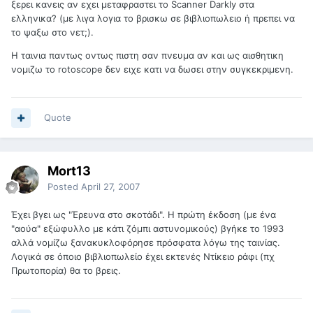
ξερει κανεις αν εχει μεταφραστει το Scanner Darkly στα
ελληνικα? (με λιγα λογια το βρισκω σε βιβλιοπωλειο ή πρεπει να
το ψαξω στο νετ;).
Η ταινια παντως οντως πιστη σαν πνευμα αν και ως αισθητικη
νομιζω το rotoscope δεν ειχε κατι να δωσει στην συγκεκριμενη.
Quote
Mort13
Posted
April 27, 2007
Έχει βγει ως "Έρευνα στο σκοτάδι". Η πρώτη έκδοση (με ένα
"αούα" εξώφυλλο με κάτι ζόμπι αστυνομικούς) βγήκε το 1993
αλλά νομίζω ξανακυκλοφόρησε πρόσφατα λόγω της ταινίας.
Λογικά σε όποιο βιβλιοπωλείο έχει εκτενές Ντίκειο ράφι (πχ
Πρωτοπορία) θα το βρεις.