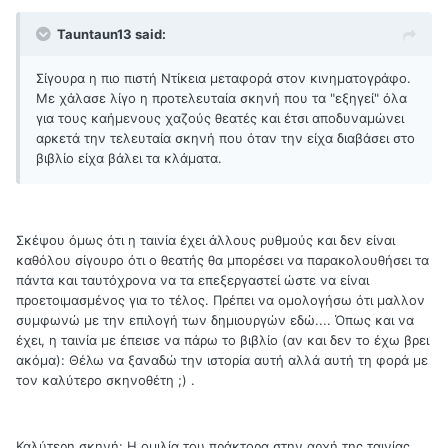
Tauntaun13 said:
Σίγουρα η πιο πιστή Ντίκεια μεταφορά στον κινηματογράφο.
Με χάλασε λίγο η προτελευταία σκηνή που τα "εξηγεί" όλα
για τους καήμενους χαζούς θεατές και έτσι αποδυναμώνει
αρκετά την τελευταία σκηνή που όταν την είχα διαβάσει στο
βιβλίο είχα βάλει τα κλάματα.
Σκέψου όμως ότι η ταινία έχει άλλους ρυθμούς και δεν είναι
καθόλου σίγουρο ότι ο θεατής θα μπορέσει να παρακολουθήσει τα
πάντα και ταυτόχρονα να τα επεξεργαστεί ώστε να είναι
προετοιμασμένος για το τέλος. Πρέπει να ομολογήσω ότι μαλλον
συμφωνώ με την επιλογή των δημιουργών εδώ.... Όπως και να
έχει, η ταινία με έπεισε να πάρω το βιβλίο (αν και δεν το έχω βρει
ακόμα): Θέλω να ξαναδώ την ιστορία αυτή αλλά αυτή τη φορά με
τον καλύτερο σκηνοθέτη ;) .
Καλύτερη σκηνή: Η ομιλία του πράκτορα στην αρχή της ταινίας