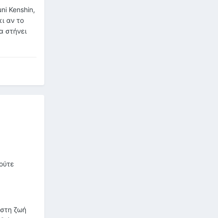
ni Kenshin,
κι αν το
α στήνει
 ούτε
 στη ζωή