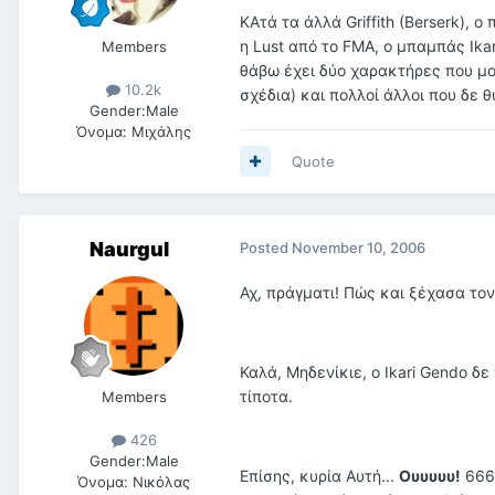
ΚΑτά τα άλλά Griffith (Berserk), o
η Lust από το FMA, o μπαμπάς Ikar
Members
θάβω έχει δύο χαρακτήρες που μου
10.2k
σχέδια) και πολλοί άλλοι που δε 
Gender:
Male
Όνομα:
Μιχάλης
Quote
Naurgul
Posted
November 10, 2006
Αχ, πράγματι! Πώς και ξέχασα τον
Καλά, Μηδενίκιε, ο Ikari Gendo δε
τίποτα.
Members
426
Gender:
Male
Επίσης, κυρία Αυτή...
Ουυυυυ!
6666
Όνομα:
Νικόλας