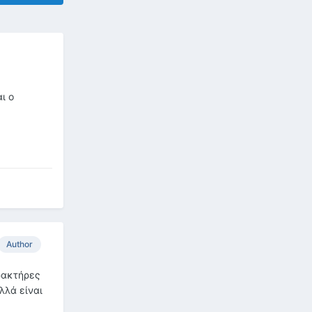
αι ο
Author
αρακτήρες
λλά είναι