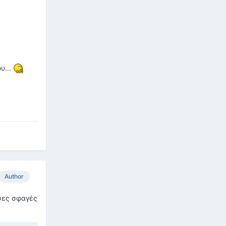
υ...
Author
όσες σφαγές