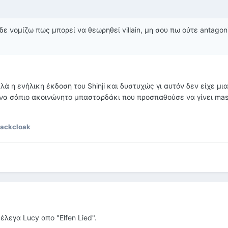
 δε νομίζω πως μπορεί να θεωρηθεί villain, μη σου πω ούτε antagon
 η ενήλικη έκδοση του Shinji και δυστυχώς γι αυτόν δεν είχε μι
ένα σάπιο ακοινώνητο μπασταρδάκι που προσπαθούσε να γίνει mas
lackcloak
έλεγα Lucy απο "Elfen Lied".