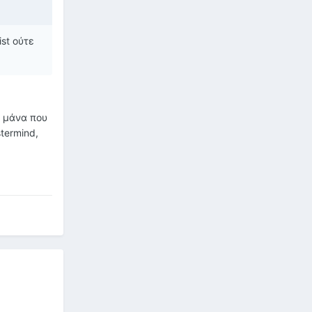
ist ούτε
α μάνα που
termind,