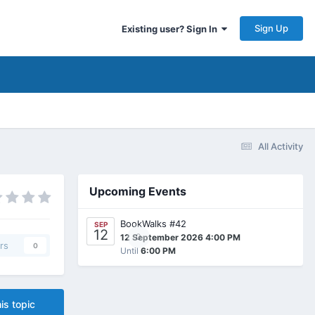
Sign Up
Existing user? Sign In
All Activity
Upcoming Events
BookWalks #42
SEP
12
0
12 September 2026 4:00 PM
rs
0
Until
6:00 PM
is topic