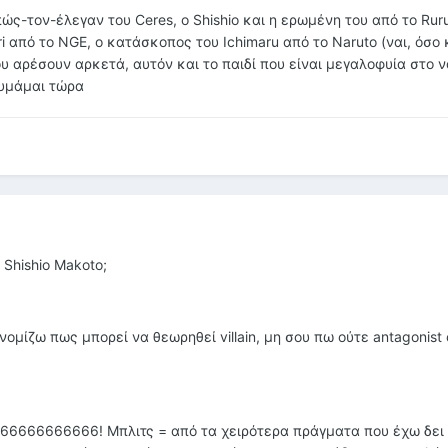
 πώς-τον-έλεγαν του Ceres, ο Shishio και η ερωμένη του από το Ruru
i από το NGE, o κατάσκοπος του Ichimaru από το Naruto (ναι, όσο 
 αρέσουν αρκετά, αυτόν και το παιδί που είναι μεγαλοφυία στο ν
θυμάμαι τώρα
 Shishio Makoto;
 νομίζω πως μπορεί να θεωρηθεί villain, μη σου πω ούτε antagonist
6666666666! Μπλιτς = από τα χειρότερα πράγματα που έχω δει