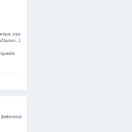
ακόμα, εγώ
ζόμουν...).
 σημασία
ι βαθύτατα)