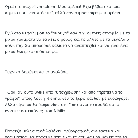
Ωραία το πας, silversoldier! Μου αρέσει! Έχει βέβαια κάποια
σημεία που "σκοντάφτει", αλλά σαν ατμόσφαιρα μου αρέσει.
Εγώ στο κεφάλι μου το "άκουγα" σαν π.χ. οι τρεις στροφές με τα
μικρά γράμματα να τα λέει ο χορός και τις άλλες με τα μεγάλα ο
σολίστας. Θα μπορούσε κάλιστα να αναπτυχθεί και να γίνει ένα
μικρό θεατρικό απόσπασμα.
Τεχνικά βαριέμαι να το αναλύσω.
Τώρα, αν αυτό βγίκε από "υποχρέωση" και από "πρέπει να το
γράψω", όπως λέει η Nienna, δεν το ξέρω και δεν με ενδιαφέρει.
Αλλά σίγουρα θα διαφωνίσω στο "ακατανόητο κουβάρι από
έννοιες και εικόνες" του Nihilio.
Πρόσεξε μελλοντικά λαθάκια, ορθογραφικά, συντακτικά και
γραμματικά. Και πρόσεχε στις εικόνες σου να μην βάζεις πάντα