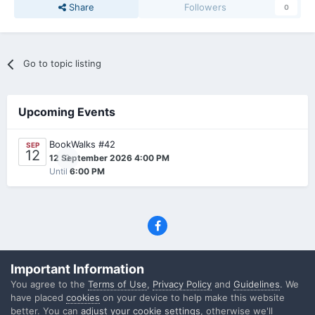
Share
Followers
0
Go to topic listing
Upcoming Events
BookWalks #42
SEP
12
0
12 September 2026 4:00 PM
Until
6:00 PM
Privacy Policy
Contact Us
Cookies
Important Information
(C) SFF.gr, All rights reserved
You agree to the
Terms of Use
,
Privacy Policy
and
Guidelines
. We
Powered by Invision Community
have placed
cookies
on your device to help make this website
better. You can
adjust your cookie settings
, otherwise we'll