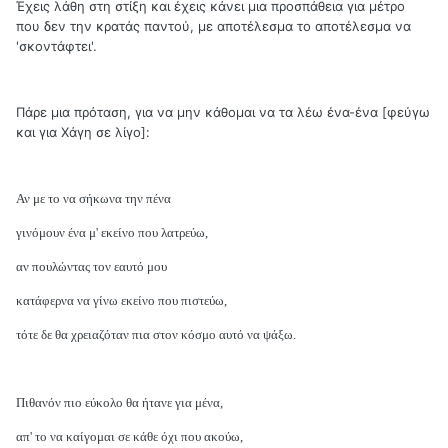
Έχεις λάθη στη στίξη και έχεις κάνει μια προσπάθεια για μέτρο
που δεν την κρατάς παντού, με αποτέλεσμα το αποτέλεσμα να
'σκοντάφτει'.
Πάρε μια πρόταση, για να μην κάθομαι να τα λέω ένα-ένα [φεύγω
και για Χάγη σε λίγο]:
Αν με το να σήκωνα την πένα
γινόμουν ένα μ' εκείνο που λατρεύω,
αν πουλώντας τον εαυτό μου
κατάφερνα να γίνω εκείνο που πιστεύω,
τότε δε θα χρειαζόταν πια στον κόσμο αυτό να ψάξω.
Πιθανόν πιο εύκολο θα ήτανε για μένα,
απ' το να καίγομαι σε κάθε όχι που ακούω,