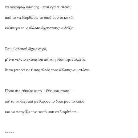
να αγνοήσω άπαντες – έτσι εγώ πιστεύω:
από το να διορθώσω το δικό μου το κακό,
καλύτερα τους άλλους άχρηστους να δείξω.
Σα μι' αλεπού δίχως ουρά,
μ' ένα γελοίο extension πά' στη θέση της βαλμένο,
θε να μπορώ εκ τ' ασφαλούς τους άλλους να ματώνω.
Πόσο πιο εύκολο αυτό – Θέε μου, πόσο! –
απ' το να δέχομαι με θάρρος το δικό μου το κακό
και να πασχίζω τον εαυτό μου να διορθώσω...
-----