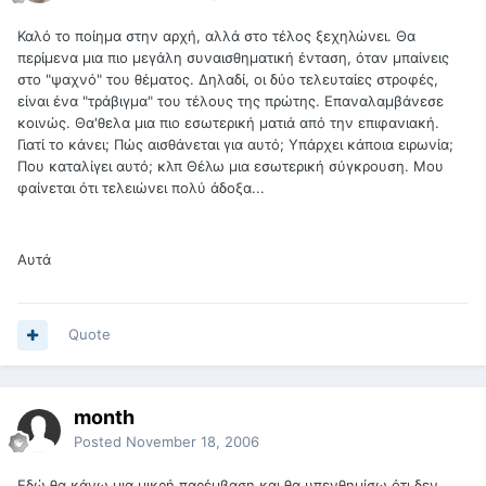
Καλό το ποίημα στην αρχή, αλλά στο τέλος ξεχηλώνει. Θα
περίμενα μια πιο μεγάλη συναισθηματική ένταση, όταν μπαίνεις
στο "ψαχνό" του θέματος. Δηλαδί, οι δύο τελευταίες στροφές,
είναι ένα "τράβιγμα" του τέλους της πρώτης. Επαναλαμβάνεσε
κοινώς. Θα'θελα μια πιο εσωτερική ματιά από την επιφανιακή.
Γιατί το κάνει; Πώς αισθάνεται για αυτό; Υπάρχει κάποια ειρωνία;
Που καταλίγει αυτό; κλπ Θέλω μια εσωτερική σύγκρουση. Μου
φαίνεται ότι τελειώνει πολύ άδοξα...
Αυτά
Quote
month
Posted
November 18, 2006
Εδώ θα κάνω μια μικρή παρέμβαση και θα υπενθημίσω ότι δεν