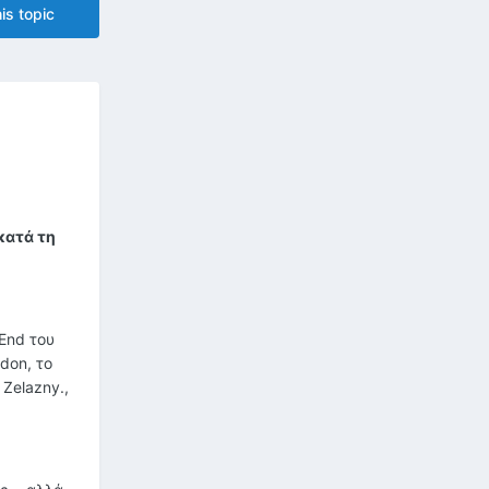
is topic
κατά τη
 End του
edon, το
 Zelazny.,