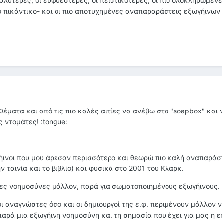
 καλύτερες, οι ευφυέστερες, οι πειστικότερες, οι πιο ολοκληρωμέν
γο πικάντικο- και οι πιο αποτυχημένες αναπαραράστεις εξωγήινων
θέματα και από τις πιο καλές αιτίες να ανέβω στο "soapbox" και
ς ντομάτες! :tongue:
ήινοι που μου άρεσαν περισσότερο και θεωρώ πιο καλή αναπαράσ
ην ταινία και το βιβλίο) και φυσικά στο 2001 του Κλαρκ.
νες νοημοσύνες μάλλον, παρά για σωματοποιημένους εξωγήινους.
οι αναγνώστες όσο και οι δημιουργοί της ε.φ. περιμένουν μάλλον ν
αρά μια εξωγήινη νοημοσύνη και τη σημασία που έχει για μας η 