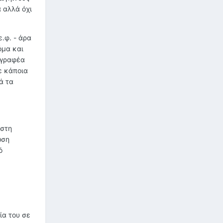
 αλλά όχι
.φ. - άρα
όμα και
γγραφέα
ε κάποια
ά τα
 στη
ωση
ό
ία του σε