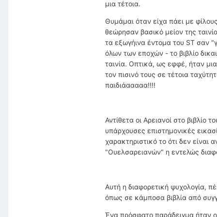
μια τέτοια.
Θυμάμαι όταν είχα πάει με φίλους 
θεώρησαν βασικό μείον της ταινί
τα εξωγήινα έντομα του ST σαν "γα
όλων των εποχών - το βιβλίο δικ
ταινία. Οπτικά, ως εφφέ, ήταν μι
τον πισινό τους σε τέτοια ταχύτ
παιδιάααααα!!!!
Αντίθετα οι Αρειανοί στο βιβλίο 
υπάρχουσες επιστημονικές εικασίε
χαρακτηριστικό το ότι δεν είναι 
"Ουελσαρειανών" η εντελώς διαφο
Αυτή η διαφορετική ψυχολογία, πέ
όπως σε κάμποσα βιβλία από συγ
Ένα πρόσφατο παράδειγμα ήταν οι