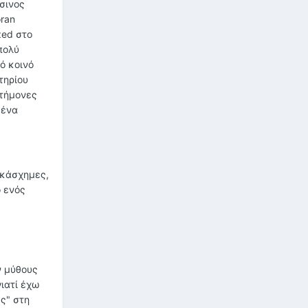
άσινος
oran
zed στο
πολύ
ό κοινό
τηρίου
στήμονες
 ένα
ακάσχημες,
 ενός
ν μύθους
γιατί έχω
ς" στη