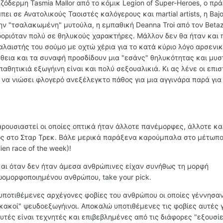
όδερμη Tasmia Mallor από το κόμικ Legion of Super-Heroes, ο πρ
ι σε Ανατολικούς Ταοιστές καλόγερους και martial artists, η Baj
ην "τσαλακωμένη" μυτούλα, η εμπαθική Deanna Troi από τον Beta
οριόταν πολύ σε θηλυκούς χαρακτήρες. Mάλλον δεν θα ήταν και 
αλαιστής του σούμο με οχτώ χέρια για το κατά κύριο λόγο αρσενικ
άθεια και τα συναφή προσδίδουν μια "εσάνς" θηλυκότητας και μυσ
παθητικιά εξωγήινη είναι και πολύ σεξουαλικιά. Κι ας λένε οι επι
 να νιώσει φλογερό ανεξέλεγκτο πάθος για μια αγγινάρα παρά για
ρουσιαστεί οι οποίες οπτικά ήταν άλλοτε πανέμορφες, άλλοτε κ
 στο Σταρ Τρεκ. Βάλε μερικά παράξενα καρούμπαλα στο μέτωπο
ien race of the week)!
αι όταν δεν ήταν άμεσα ανθρώπινες είχαν συνήθως τη μορφή
μορφοποιημένου ανθρώπου, take your pick.
ς υποτιθέμενες αρχέγονες φοβίες του ανθρώπου οι οποίες γέννησα
 "κακοί" ψευδοεξωγήινοι. Αποκαλώ υποτιθέμενες τις φοβίες αυτές 
τές είναι τεχνητές και επιβεβλημένες από τις διάφορες "εξουσίε