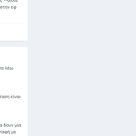
ες --αλλά
 στην εφ
 να λέω
ταση είναι
α δουν μια
επαφή με