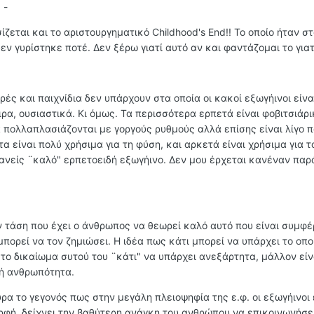
 -
ζεται και το αριστουργηματικό Childhood's End!! To οποίο ήταν στ
εν γυρίστηκε ποτέ. Δεν ξέρω γιατί αυτό αν και φαντάζομαι το γιατ
ιρές και παιχνίδια δεν υπάρχουν στα οποία οι κακοί εξωγήινοι είνα
ιρα, ουσιαστικά. Κι όμως. Τα περισσότερα ερπετά είναι φοβιτσιάρι
 πολλαπλασιάζονται με γοργούς ρυθμούς αλλά επίσης είναι λίγο 
α είναι πολύ χρήσιμα για τη φύση, και αρκετά είναι χρήσιμα για τ
ανείς ¨καλό" ερπετοειδή εξωγήινο. Δεν μου έρχεται κανέναν παρ
 τάση που έχει ο άνθρωπος να θεωρεί καλό αυτό που είναι συμφέρ
μπορεί να τον ζημιώσει. Η ιδέα πως κάτι μπορεί να υπάρχει το οπο
το δικαίωμα συτού του ¨κάτι" να υπάρχει ανεξάρτητα, μάλλον εί
νή ανθρωπότητα.
ρα το γεγονός πως στην μεγάλη πλειοψηφία της ε.φ. οι εξωγήινοι 
ορφή, δείχνει την βαθύτερη ανάγκη του ανθρώπου να επικοινωνήσει