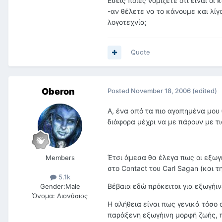
Εσείς ποιες νομίζετε ότι είναι οι
-αν θέλετε να το κάνουμε και λί
λογοτεχνία;
Quote
Oberon
Posted
November 18, 2006
(edited)
Α, ένα από τα πιο αγαπημένα μου 
διάφορα μέχρι να με πάρουν με τι
Έτσι άμεσα θα έλεγα πως οι εξωγ
Members
στο Contact του Carl Sagan (και τ
5.1k
Βέβαια εδώ πρόκειται για εξωγήι
Gender:
Male
Όνομα:
Διονύσιος
Η αλήθεια είναι πως γενικά τόσο 
παράξενη εξωγήινη μορφή ζωής, π