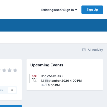
Sign Up
Existing user? Sign In
All Activity
Upcoming Events
BookWalks #42
SEP
12
0
12 September 2026 4:00 PM
Until
6:00 PM
rs
0