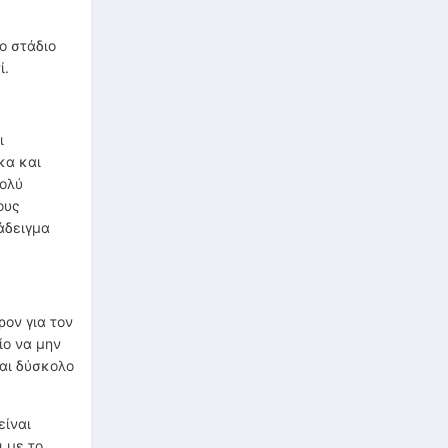
ο στάδιο
ί.
ι
κα και
πολύ
ους
άδειγμα
ον για τον
ίο να μην
ναι δύσκολο
είναι
 με το