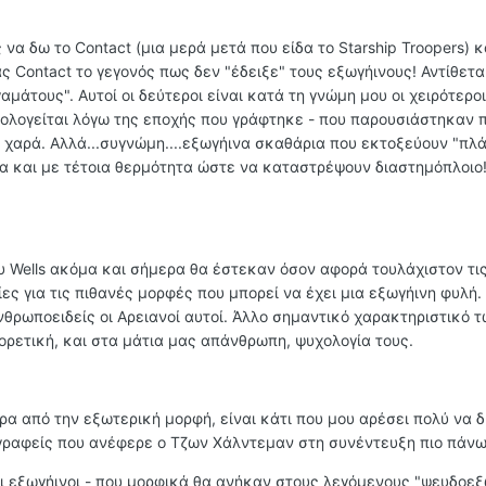
να δω το Contact (μια μερά μετά που είδα το Starship Troopers) κ
ας Contact το γεγονός πως δεν "έδειξε" τους εξωγήινους! Αντίθετ
μάτους". Αυτοί οι δεύτεροι είναι κατά τη γνώμη μου οι χειρότεροι
αιολογείται λόγω της εποχής που γράφτηκε - που παρουσιάστηκαν 
α χαρά. Αλλά...συγνώμη....εξωγήινα σκαθάρια που εκτοξεύουν "πλ
ητα και με τέτοια θερμότητα ώστε να καταστρέψουν διαστημόπλοιο
του Wells ακόμα και σήμερα θα έστεκαν όσον αφορά τουλάχιστον τι
ς για τις πιθανές μορφές που μπορεί να έχει μια εξωγήινη φυλή.
ανθρωποειδείς οι Αρειανοί αυτοί. Άλλο σημαντικό χαρακτηριστικό 
ρετική, και στα μάτια μας απάνθρωπη, ψυχολογία τους.
ρα από την εξωτερική μορφή, είναι κάτι που μου αρέσει πολύ να 
γραφείς που ανέφερε ο Τζων Χάλντεμαν στη συνέντευξη πιο πάνω
 εξωγήινοι - που μορφικά θα ανήκαν στους λεγόμενους "ψευδοεξ