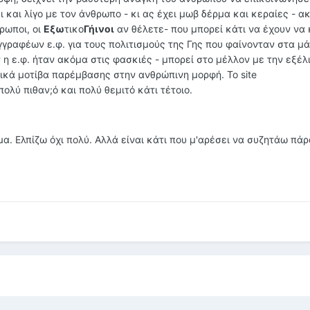
ι και λίγο με τον άνθρωπο - κι ας έχει μωβ δέρμα και κεραίες - α
ρωποι, οι
Εξω
τικο
Γήινοι
αν θέλετε- που μπορεί κάτι να έχουν να
γραφέων ε.φ. για τους πολιτισμούς της Γης που φαίνονταν στα μά
 η ε.φ. ήταν ακόμα στις φασκιές - μπορεί στο μέλλον με την εξέλ
ικά μοτίβα παρέμβασης στην ανθρώπινη μορφή. Το site
ολύ πιθαν;ό και πολύ θεμιτό κάτι τέτοιο.
α. Ελπίζω όχι πολύ. Αλλά είναι κάτι που μ'αρέσει να συζητάω πά