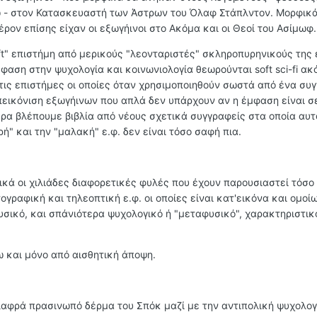
ω - στον Κατασκευαστή των Άστρων του Όλαφ Στάπλντον. Μορφικά
έρον επίσης είχαν οι εξωγήινοι στο Ακόμα και οι Θεοί του Ασίμωφ.
ft" επιστήμη από μερικούς "λεονταριστές" σκληροπυρηνικούς της ε
μφαση στην ψυχολογία και κοινωνιολογία θεωρούνται soft sci-fi ακ
 τις επιστήμες οι οποίες όταν χρησιμοποιηθούν σωστά από ένα συ
πεικόνιση εξωγήινων που απλά δεν υπάρχουν αν η έμφαση είναι σ
ρα βλέπουμε βιβλία από νέους σχετικά συγγραφείς στα οποία αυτ
" και την "μαλακή" ε.φ. δεν είναι τόσο σαφή πια.
ικά οι χιλιάδες διαφορετικές φυλές που έχουν παρουσιαστεί τόσο
ογραφική και τηλεοπτική ε.φ. οι οποίες είναι κατ'εικόνα και ομοί
σικό, και σπάνιότερα ψυχολογικό ή "μεταφυσικό", χαρακτηριστικ
ω και μόνο από αισθητική άποψη.
λαφρά πρασινωπό δέρμα του Σπόκ μαζί με την αντιπολική ψυχολογ