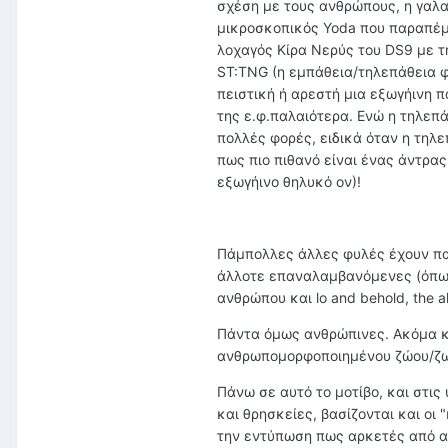
σχέση με τους ανθρώπους, η γαλαζ
μικροσκοπικός Yoda που παραπέμπε
λοχαγός Κίρα Νερύς του DS9 με τ
ST:TNG (η εμπάθεια/τηλεπάθεια φ
πειστική ή αρεστή μια εξωγήινη π
της ε.φ.παλαιότερα. Ενώ η τηλεπ
πολλές φορές, ειδικά όταν η τηλε
πως πιο πιθανό είναι ένας άντρας
εξωγήινο θηλυκό ον)!
Πάμπολλες άλλες φυλές έχουν πα
άλλοτε επαναλαμβανόμενες (όπως
ανθρώπου και lo and behold, the al
Πάντα όμως ανθρώπινες. Ακόμα κ
ανθρωπομορφοποιημένου ζώου/ζωο
Πάνω σε αυτό το μοτίβο, και στι
και θρησκείες, βασίζονται και οι
την εντύπωση πως αρκετές από αυ