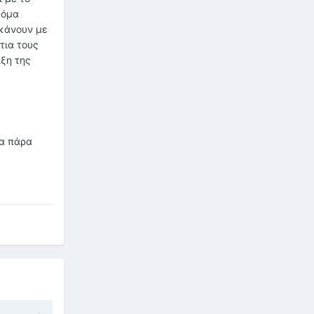
κόμα
 κάνουν με
τια τους
ιξη της
ρα πάρα