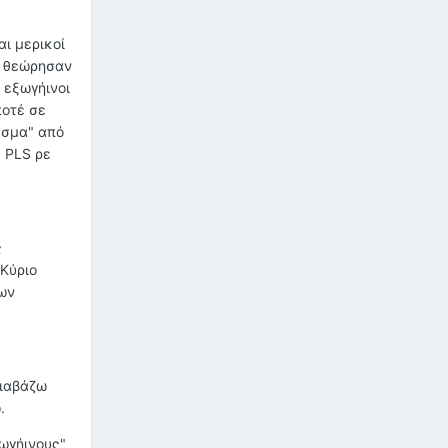
αι μερικοί
α θεώρησαν
 εξωγήινοι
ποτέ σε
άσμα" από
! PLS ρε
ς
 Κύριο
των
διαβάζω
.
ωγήινους"