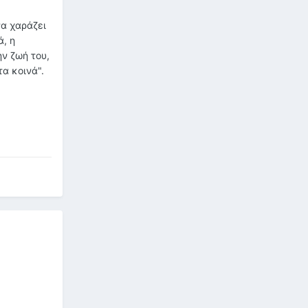
να χαράζει
ά, η
ην ζωή του,
τα κοινά".