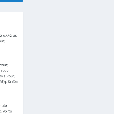
ά αλλά με
ους
όσους
 τους
 εκείνους
ξη. Κι όλα
 μία
ς να το