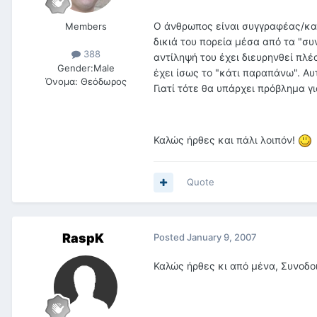
Ο άνθρωπος είναι συγγραφέας/καλ
Members
δικιά του πορεία μέσα από τα "συ
388
αντίληψή του έχει διευρηνθεί πλέ
Gender:
Male
έχει ίσως το "κάτι παραπάνω". Αυ
Όνομα:
Θεόδωρος
Γιατί τότε θα υπάρχει πρόβλημα γι
Καλώς ήρθες και πάλι λοιπόν!
Quote
RaspK
Posted
January 9, 2007
Καλώς ήρθες κι από μένα, Συνοδοι