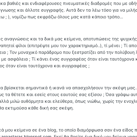
άβηκα βαθιές και ενδιαφέρουσες πνευματικές διαδρομές που με οδ
γνωσης και άλλοτε συγγραφής. Αυτά δεν τα λέω τόσο για να μιλήσ
λέω ; ), νομίζω πως εκφράζω όλους μας κατά κάποιο τρόπο…
ές αναγνώσεις και τα δικά μας κείμενα, αποτυπώσεις της ψυχική
πητοί φίλοι (επιτρέψτε μου τον χαρακτηρισμό..), τί μένει ; Τί απ
εια ; Τον μοναχικό παράδρομο που ξεστρατίζει από την πολύβουη
ς με ασφάλεια ; Τί κάνει ένας συγγραφέας όταν είναι ταυτόχρονα 
ος όταν είναι ταυτόχρονα και συγγραφέας ;
α βρίσκεται σημαντικά ή ικανά να απασχολήσουν την σκέψη μας.
ως τα θέτετε και εσείς στους εαυτούς σας εξίσου ; Όσα γράφω αυ
 αλλά μιλώ αυθόρμητα και ελεύθερα, όπως νιώθω, χωρίς την ενοχλ
θα εκτιμούσα κάθε δική σας σκέψη.
ικά μου κείμενα σε ένα blog, το οποίο διαμόρφωσα σαν ένα είδος
argastaras.blogspot.com
. Εκεί θα βρείτε ένα δικό μου δείγμα γρα