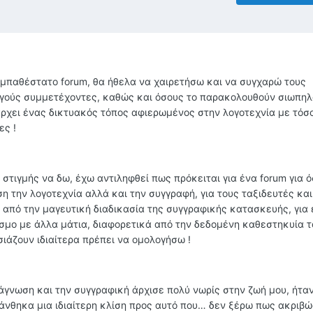
υμπαθέστατο forum, θα ήθελα να χαιρετήσω και να συγχαρώ τους
εργούς συμμετέχοντες, καθώς και όσους το παρακολουθούν σιωπηλ
άρχει ένας δικτυακός τόπος αφιερωμένος στην λογοτεχνία με τόσ
ες !
 στιγμής να δω, έχω αντιληφθεί πως πρόκειται για ένα forum για 
η την λογοτεχνία αλλά και την συγγραφή, για τους ταξιδευτές και
ι από την μαγευτική διαδικασία της συγγραφικής κατασκευής, για
σμο με άλλα μάτια, διαφορετικά από την δεδομένη καθεστηκυία τά
ιάζουν ιδιαίτερα πρέπει να ομολογήσω !
άγνωση και την συγγραφική άρχισε πολύ νωρίς στην ζωή μου, ήταν
άνθηκα μια ιδιαίτερη κλίση προς αυτό που… δεν ξέρω πως ακριβώ