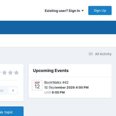
Sign Up
Existing user? Sign In
All Activity
Upcoming Events
BookWalks #42
SEP
12
0
12 September 2026 4:00 PM
rs
0
Until
6:00 PM
is topic