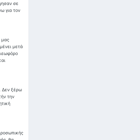
ήγησαν σε
ω για τον
ς μας
ομένει μετά
 λεωφόρο
και
. Δεν ξέρω
τήν την
ητική
 προσωπικής
φής, θα