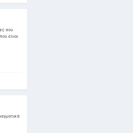
ες σου
που είναι
πραγματικά