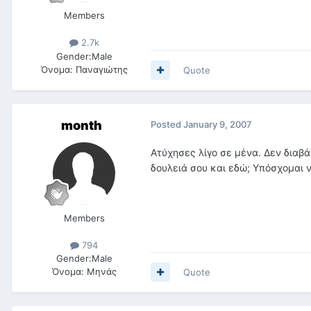
Members
2.7k
Gender:
Male
Όνομα:
Παναγιώτης
Quote
month
Posted
January 9, 2007
Ατύχησες λίγο σε μένα. Δεν διαβ
δουλειά σου και εδώ; Υπόσχομαι 
Members
794
Gender:
Male
Όνομα:
Μηνάς
Quote