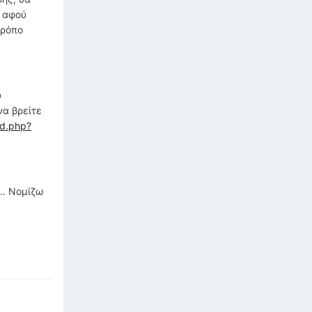
ς αφού
τρόπο
υ
να βρείτε
ad.php?
ς… Νομίζω