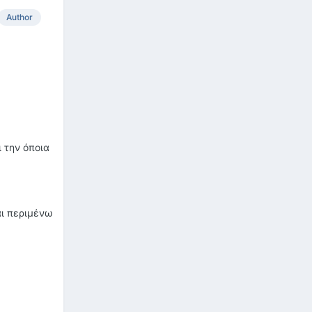
Author
ι την όποια
αι περιμένω