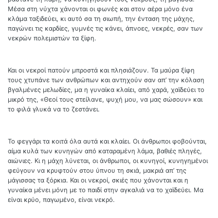
Μέσα στη νύχτα χάνονται οι φωνές και στον αέρα μόνο ένα
κλάμα ταξιδεύει, κι αυτό σα τη σιωπή, την ένταση της μάχης,
παγώνει τις καρδίες, γυμνές τις κάνει, άπνοες, νεκρές, σαν των
νεκρών πολεμιστών τα ξίφη.
Και οι νεκροί πατούν μπροστά και πλησιάζουν. Τα μαύρα ξίφη
τους χτυπάνε των ανθρώπων και αντηχούν σαν απ’ την κόλαση
βγαλμένες μελωδίες, μα η γυναίκα κλαίει, από χαρά, χαϊδεύει το
μικρό της, «Θεοί τους στείλανε, ψυχή μου, να μας σώσουν» και
το φιλά γλυκά να το ζεστάνει.
Το φεγγάρι τα κοιτά όλα αυτά και κλαίει. Οι άνθρωποι φοβούνται,
αίμα κυλά των κυνηγών από καταραμένη λάμα, βαθιές πληγές,
αιώνιες. Κι η μάχη λύνεται, οι άνθρωποι, οι κυνηγοί, κυνηγημένοι
φεύγουν να κρυφτούν στου ύπνου τη σκιά, μακριά απ’ της
μάγισσας τα ξόρκια. Και οι νεκροί, σκιές που χάνονται και η
γυναίκα μένει μόνη με το παιδί στην αγκαλιά να το χαϊδεύει. Μα
είναι κρύο, παγωμένο, είναι νεκρό.