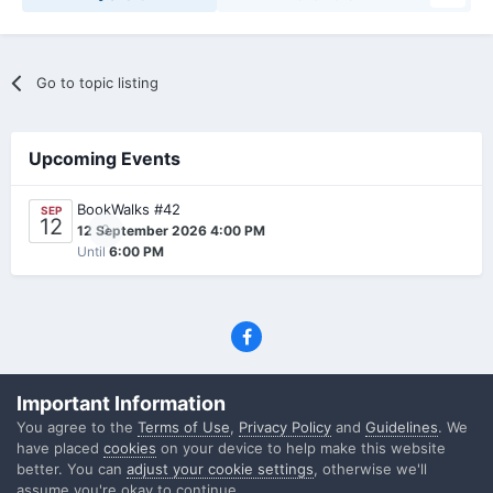
Go to topic listing
Upcoming Events
BookWalks #42
SEP
12
0
12 September 2026 4:00 PM
Until
6:00 PM
Privacy Policy
Contact Us
Cookies
Important Information
(C) SFF.gr, All rights reserved
You agree to the
Terms of Use
,
Privacy Policy
and
Guidelines
. We
Powered by Invision Community
have placed
cookies
on your device to help make this website
better. You can
adjust your cookie settings
, otherwise we'll
assume you're okay to continue..