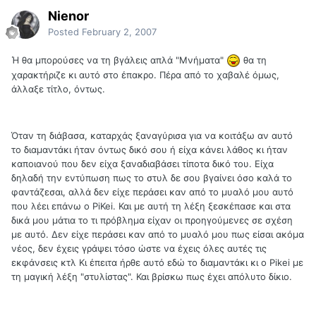
Nienor
Posted
February 2, 2007
Ή θα μπορούσες να τη βγάλεις απλά "Μνήματα"
θα τη
χαρακτήριζε κι αυτό στο έπακρο. Πέρα από το χαβαλέ όμως,
άλλαξε τίτλο, όντως.
Όταν τη διάβασα, καταρχάς ξαναγύρισα για να κοιτάξω αν αυτό
το διαμαντάκι ήταν όντως δικό σου ή είχα κάνει λάθος κι ήταν
καποιανού που δεν είχα ξαναδιαβάσει τίποτα δικό του. Είχα
δηλαδή την εντύπωση πως το στυλ δε σου βγαίνει όσο καλά το
φαντάζεσαι, αλλά δεν είχε περάσει καν από το μυαλό μου αυτό
που λέει επάνω ο PiKei. Και με αυτή τη λέξη ξεσκέπασε και στα
δικά μου μάτια το τι πρόβλημα είχαν οι προηγούμενες σε σχέση
με αυτό. Δεν είχε περάσει καν από το μυαλό μου πως είσαι ακόμα
νέος, δεν έχεις γράψει τόσο ώστε να έχεις όλες αυτές τις
εκφάνσεις κτλ Κι έπειτα ήρθε αυτό εδώ το διαμαντάκι κι ο Pikei με
τη μαγική λέξη "στυλίστας". Και βρίσκω πως έχει απόλυτο δίκιο.