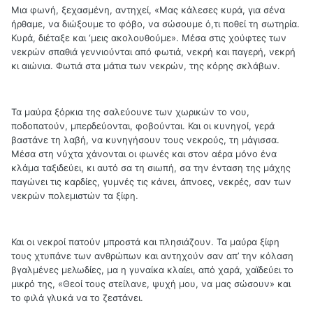
Μια φωνή, ξεχασμένη, αντηχεί, «Μας κάλεσες κυρά, για σένα
ήρθαμε, να διώξουμε το φόβο, να σώσουμε ό,τι ποθεί τη σωτηρία.
Κυρά, διέταξε και ‘μεις ακολουθούμε». Μέσα στις χούφτες των
νεκρών σπαθιά γεννιούνται από φωτιά, νεκρή και παγερή, νεκρή
κι αιώνια. Φωτιά στα μάτια των νεκρών, της κόρης σκλάβων.
Τα μαύρα ξόρκια της σαλεύουνε των χωρικών το νου,
ποδοπατούν, μπερδεύονται, φοβούνται. Και οι κυνηγοί, γερά
βαστάνε τη λαβή, να κυνηγήσουν τους νεκρούς, τη μάγισσα.
Μέσα στη νύχτα χάνονται οι φωνές και στον αέρα μόνο ένα
κλάμα ταξιδεύει, κι αυτό σα τη σιωπή, σα την ένταση της μάχης
παγώνει τις καρδίες, γυμνές τις κάνει, άπνοες, νεκρές, σαν των
νεκρών πολεμιστών τα ξίφη.
Και οι νεκροί πατούν μπροστά και πλησιάζουν. Τα μαύρα ξίφη
τους χτυπάνε των ανθρώπων και αντηχούν σαν απ’ την κόλαση
βγαλμένες μελωδίες, μα η γυναίκα κλαίει, από χαρά, χαϊδεύει το
μικρό της, «Θεοί τους στείλανε, ψυχή μου, να μας σώσουν» και
το φιλά γλυκά να το ζεστάνει.