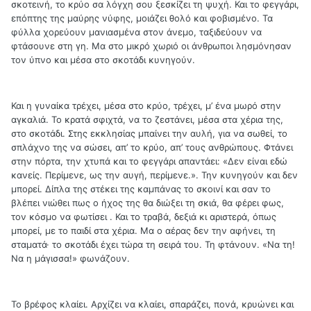
σκοτεινή, το κρύο σα λόγχη σου ξεσκίζει τη ψυχή. Και το φεγγάρι,
επόπτης της μαύρης νύφης, μοιάζει θολό και φοβισμένο. Τα
φύλλα χορεύουν μανιασμένα στον άνεμο, ταξιδεύουν να
φτάσουνε στη γη. Μα στο μικρό χωριό οι άνθρωποι λησμόνησαν
τον ύπνο και μέσα στο σκοτάδι κυνηγούν.
Και η γυναίκα τρέχει, μέσα στο κρύο, τρέχει, μ’ ένα μωρό στην
αγκαλιά. Το κρατά σφιχτά, να το ζεστάνει, μέσα στα χέρια της,
στο σκοτάδι. Στης εκκλησίας μπαίνει την αυλή, για να σωθεί, το
σπλάχνο της να σώσει, απ’ το κρύο, απ’ τους ανθρώπους. Φτάνει
στην πόρτα, την χτυπά και το φεγγάρι απαντάει: «Δεν είναι εδώ
κανείς. Περίμενε, ως την αυγή, περίμενε.». Την κυνηγούν και δεν
μπορεί. Δίπλα της στέκει της καμπάνας το σκοινί και σαν το
βλέπει νιώθει πως ο ήχος της θα διώξει τη σκιά, θα φέρει φως,
τον κόσμο να φωτίσει . Και το τραβά, δεξιά κι αριστερά, όπως
μπορεί, με το παιδί στα χέρια. Μα ο αέρας δεν την αφήνει, τη
σταματά· το σκοτάδι έχει τώρα τη σειρά του. Τη φτάνουν. «Να τη!
Να η μάγισσα!» φωνάζουν.
Το βρέφος κλαίει. Αρχίζει να κλαίει, σπαράζει, πονά, κρυώνει και