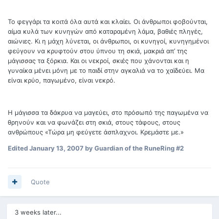
Το φεγγάρι τα κοιτά όλα αυτά και κλαίει. Οι άνθρωποι φοβούνται,
αίμα κυλά των κυνηγών από καταραμένη λάμα, βαθιές πληγές,
αιώνιες. Κι η μάχη λύνεται, οι άνθρωποι, οι κυνηγοί, κυνηγημένοι
φεύγουν να κρυφτούν στου ύπνου τη σκιά, μακριά απ’ της
μάγισσας τα ξόρκια. Και οι νεκροί, σκιές που χάνονται και η
γυναίκα μένει μόνη με το παιδί στην αγκαλιά να το χαϊδεύει. Μα
είναι κρύο, παγωμένο, είναι νεκρό.
Η μάγισσα τα δάκρυα να μαγεύει, στο πρόσωπό της παγωμένα να
θρηνούν και να φωνάζει στη σκιά, στους τάφους, στους
ανθρώπους «Τώρα μη φεύγετε άσπλαχνοι. Κρεμάστε με.»
Edited
January 13, 2007
by Guardian of the RuneRing #2
Quote
3 weeks later...