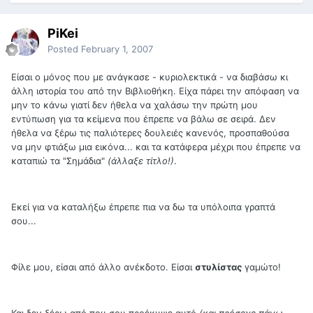
PiKei
Posted
February 1, 2007
Είσαι ο μόνος που με ανάγκασε - κυριολεκτικά - να διαβάσω κι
άλλη ιστορία του από την Βιβλιοθήκη. Είχα πάρει την απόφαση να
μην το κάνω γιατί δεν ήθελα να χαλάσω την πρώτη μου
εντύπωση για τα κείμενα που έπρεπε να βάλω σε σειρά. Δεν
ήθελα να ξέρω τις παλιότερες δουλειές κανενός, προσπαθούσα
να μην φτιάξω μια εικόνα... και τα κατάφερα μέχρι που έπρεπε να
καταπιώ τα "Σημάδια"
(άλλαξε τίτλο!)
.
Εκεί για να καταλήξω έπρεπε πια να δω τα υπόλοιπα γραπτά
σου...
Φίλε μου, είσαι από άλλο ανέκδοτο. Είσαι
στυλίστας
γαμώτο!
Και δεν ξέρω από που σου προέκυψε αυτό
(και πρόσεχε πάνω