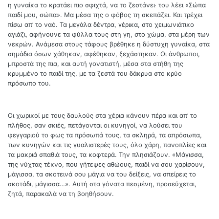
η γυναίκα το κρατάει πιο σφιχτά, να το ζεστάνει· του λέει «Σώπα
παιδί μου, σώπα». Μα μέσα της ο φόβος τη σκεπάζει. Και τρέχει
πίσω απ’ το ναό. Τα μεγάλα δέντρα, γέρικα, στο χειμωνιάτικο
αγιάζι, αφήνουνε τα φύλλα τους στη γη, στο χώμα, στα μέρη των
νεκρών. Ανάμεσα στους τάφους βρέθηκε η δύστυχη γυναίκα, στα
σημάδια όσων χάθηκαν, αφέθηκαν, ξεχάστηκαν. Οι άνθρωποι,
μπροστά της πια, και αυτή γονατιστή, μέσα στα στήθη της
κρυμμένο το παιδί της, με τα ζεστά του δάκρυα στο κρύο
πρόσωπο του.
Οι χωρικοί με τους δαυλούς στα χέρια κάνουν πέρα και απ’ το
πλήθος, σαν σκιές, πετάγονται οι κυνηγοί, να λούσει του
φεγγαριού το φως τα πρόσωπά τους, τα σκληρά, τα απρόσωπα,
των κυνηγών και τις γυαλιστερές τους, όλο χάρη, πανοπλίες και
τα μακριά σπαθιά τους, τα κοφτερά. Την πλησιάζουν. «Μάγισσα,
της νύχτας τέκνο, που γήτεψες αθώους, παιδί να σου χαρίσουν,
μάγισσα, τα σκοτεινά σου μάγια να του δείξεις, να σπείρεις το
σκοτάδι, μάγισσα…». Αυτή στα γόνατα πεσμένη, προσεύχεται,
ζητά, παρακαλά να τη βοηθήσουν.