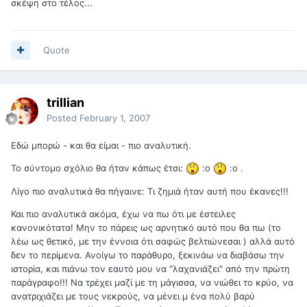
σκέψη στο τέλος...
Quote
trillian
Posted
February 1, 2007
Εδώ μπορώ - και θα είμαι - πιο αναλυτική.
Το σύντομο σχόλιο θα ήταν κάπως έτσι:
:o
:o .
Λίγο πιο αναλυτικά θα πήγαινε: Τι ζημιά ήταν αυτή που έκανες!!!
Και πιο αναλυτικά ακόμα, έχω να πω ότι με έστειλες
κανονικότατα! Μην το πάρεις ως αρνητικό αυτό που θα πω (το
λέω ως θετικό, με την έννοια ότι σαφώς βελτιώνεσαι ) αλλά αυτό
δεν το περίμενα. Ανοίγω το παράθυρο, ξεκινάω να διαβάσω την
ιστορία, και πιάνω τον εαυτό μου να "λαχανιάζει" από την πρώτη
παράγραφο!!! Να τρέχει μαζί με τη μάγισσα, να νιώθει το κρύο, να
ανατριχιάζει με τους νεκρούς, να μένει μ ένα πολύ βαρύ