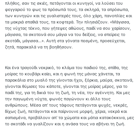
πλήθος, σαν τις σκιές, πετάγονται οι κυνηγοί, να λούσει του
φεγγαριού το φως τα πρόσωπά τους, τα σκληρά, τα απρόσωπα,
των κυνηγών και τις γυαλιστερές τους, όλο χάρη, πανοπλίες και
τα μακριά σπαθιά τους, τα κοφτερά. Την πλησιάζουν. «Μάγισσα,
της νύχτας τέκνο, που γήτεψες αθώους, παιδί να σου χαρίσουν,
μάγισσα, τα σκοτεινά σου μάγια να του δείξεις, να σπείρεις το
σκοτάδι, μάγισσα…». Αυτή στα γόνατα πεσμένη, προσεύχεται,
ζητά, παρακαλά να τη βοηθήσουν.
Και ένα τραγούδι νεκρικό, το κλάμα του παιδιού της, σπίθα, της
μοίρας το κουβάρι καίει, και η φωνή της μάνας χάνεται, τα
παρακάλια στο μυαλό της γίνονται ήχοι, ξόρκια, μαύρα, σκοτεινά,
γίνονται θύμισες του κάποτε, γίνονται της μοίρας μέρος, για το
παιδί της, για τη δικιά του τη ζωή, τη νέα, την αγέννητη. Και μες
την παγωμένη νύχτα, φωνές παγώνουν κι άλλο τους
ανθρώπους. Μέσα απ’ τους τάφους πετάγονται ψυχές, νεκρές,
δίχως ζωή, πετάγονται και παίρνουνε μορφή, χέρια, νεκρά και
σαπισμένα, προβάλουν απ’ τα χώματα και μάτια κατακόκκινα, μες
το σκοτάδι να γυαλίζουν και η ανάσα τους να σβήνει τη ζωή.