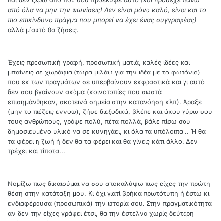
από όλα να μην την ψωνίσεις! Δεν είναι μόνο καλό, είναι και το
πιο επικίνδυνο πράγμα που μπορεί να έχει ένας συγγραφέας)
αλλά μ΄αυτό θα ζήσεις.
Έχεις προσωπική γραφή, προσωπική ματιά, καλές ιδέες και
μπαίνεις σε χωράφια (τώρα μιλάω για την ιδέα με το φωτόνιο)
που εκ των πραγμάτων σε υπερβαίνουν εκφραστικά και γι αυτό
δεν σου βγαίνουν ακόμα (κοινοτοπίες που σωστά
επισημάνθηκαν, σκοτεινά σημεία στην κατανόηση κλπ). Άραξε
(μην το πιέζεις εννοώ), ζήσε διεξοδικά, βλέπε και άκου γύρω σου
τους ανθρώπους, γράψε πολύ, πέτα πολλά, βάλε πίσω σου
δημοσιευμένο υλικό να σε κυνηγάει, κι όλα τα υπόλοιπα... Ή θα
τα φέρει η ζωή ή δεν θα τα φέρει και θα γίνεις κάτι άλλο. Δεν
τρέχει και τίποτα...
Νομίζω πως δικαιούμαι να σου αποκαλύψω πως είχες την πρώτη
θέση στην κατάταξη μου. Κι όχι γιατί βρήκα πρωτότυπη ή έστω κι
ενδιαφέρουσα (προσωπικά) την ιστορία σου. Στην πραγματικότητα
αν δεν την είχες γράψει έτσι, θα την έστελνα χωρίς δεύτερη