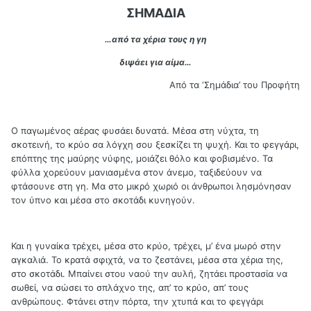
ΣΗΜΑΔΙΑ
…από τα χέρια τους η γη
διψάει για αίμα…
Από τα ‘Σημάδια’ του Προφήτη
Ο παγωμένος αέρας φυσάει δυνατά. Μέσα στη νύχτα, τη
σκοτεινή, το κρύο σα λόγχη σου ξεσκίζει τη ψυχή. Και το φεγγάρι,
επόπτης της μαύρης νύφης, μοιάζει θόλο και φοβισμένο. Τα
φύλλα χορεύουν μανιασμένα στον άνεμο, ταξιδεύουν να
φτάσουνε στη γη. Μα στο μικρό χωριό οι άνθρωποι λησμόνησαν
τον ύπνο και μέσα στο σκοτάδι κυνηγούν.
Και η γυναίκα τρέχει, μέσα στο κρύο, τρέχει, μ’ ένα μωρό στην
αγκαλιά. Το κρατά σφιχτά, να το ζεστάνει, μέσα στα χέρια της,
στο σκοτάδι. Μπαίνει στου ναού την αυλή, ζητάει προστασία να
σωθεί, να σώσει το σπλάχνο της, απ’ το κρύο, απ’ τους
ανθρώπους. Φτάνει στην πόρτα, την χτυπά και το φεγγάρι