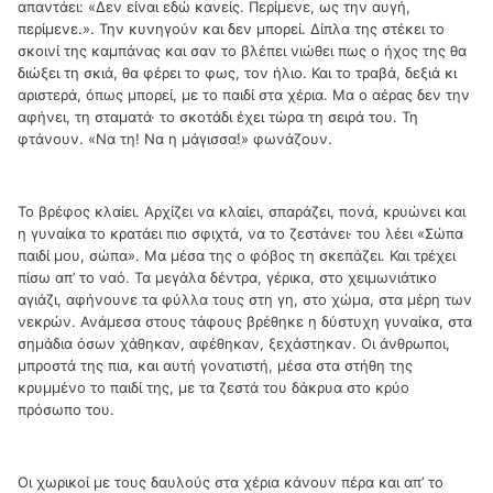
απαντάει: «Δεν είναι εδώ κανείς. Περίμενε, ως την αυγή,
περίμενε.». Την κυνηγούν και δεν μπορεί. Δίπλα της στέκει το
σκοινί της καμπάνας και σαν το βλέπει νιώθει πως ο ήχος της θα
διώξει τη σκιά, θα φέρει το φως, τον ήλιο. Και το τραβά, δεξιά κι
αριστερά, όπως μπορεί, με το παιδί στα χέρια. Μα ο αέρας δεν την
αφήνει, τη σταματά· το σκοτάδι έχει τώρα τη σειρά του. Τη
φτάνουν. «Να τη! Να η μάγισσα!» φωνάζουν.
Το βρέφος κλαίει. Αρχίζει να κλαίει, σπαράζει, πονά, κρυώνει και
η γυναίκα το κρατάει πιο σφιχτά, να το ζεστάνει· του λέει «Σώπα
παιδί μου, σώπα». Μα μέσα της ο φόβος τη σκεπάζει. Και τρέχει
πίσω απ’ το ναό. Τα μεγάλα δέντρα, γέρικα, στο χειμωνιάτικο
αγιάζι, αφήνουνε τα φύλλα τους στη γη, στο χώμα, στα μέρη των
νεκρών. Ανάμεσα στους τάφους βρέθηκε η δύστυχη γυναίκα, στα
σημάδια όσων χάθηκαν, αφέθηκαν, ξεχάστηκαν. Οι άνθρωποι,
μπροστά της πια, και αυτή γονατιστή, μέσα στα στήθη της
κρυμμένο το παιδί της, με τα ζεστά του δάκρυα στο κρύο
πρόσωπο του.
Οι χωρικοί με τους δαυλούς στα χέρια κάνουν πέρα και απ’ το