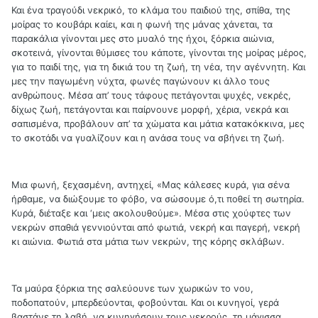
Και ένα τραγούδι νεκρικό, το κλάμα του παιδιού της, σπίθα, της
μοίρας το κουβάρι καίει, και η φωνή της μάνας χάνεται, τα
παρακάλια γίνονται μες στο μυαλό της ήχοι, ξόρκια αιώνια,
σκοτεινά, γίνονται θύμισες του κάποτε, γίνονται της μοίρας μέρος,
για το παιδί της, για τη δικιά του τη ζωή, τη νέα, την αγέννητη. Και
μες την παγωμένη νύχτα, φωνές παγώνουν κι άλλο τους
ανθρώπους. Μέσα απ’ τους τάφους πετάγονται ψυχές, νεκρές,
δίχως ζωή, πετάγονται και παίρνουνε μορφή, χέρια, νεκρά και
σαπισμένα, προβάλουν απ’ τα χώματα και μάτια κατακόκκινα, μες
το σκοτάδι να γυαλίζουν και η ανάσα τους να σβήνει τη ζωή.
Μια φωνή, ξεχασμένη, αντηχεί, «Μας κάλεσες κυρά, για σένα
ήρθαμε, να διώξουμε το φόβο, να σώσουμε ό,τι ποθεί τη σωτηρία.
Κυρά, διέταξε και ‘μεις ακολουθούμε». Μέσα στις χούφτες των
νεκρών σπαθιά γεννιούνται από φωτιά, νεκρή και παγερή, νεκρή
κι αιώνια. Φωτιά στα μάτια των νεκρών, της κόρης σκλάβων.
Τα μαύρα ξόρκια της σαλεύουνε των χωρικών το νου,
ποδοπατούν, μπερδεύονται, φοβούνται. Και οι κυνηγοί, γερά
βαστάνε τη λαβή, να κυνηγήσουν τους νεκρούς, τη μάγισσα.