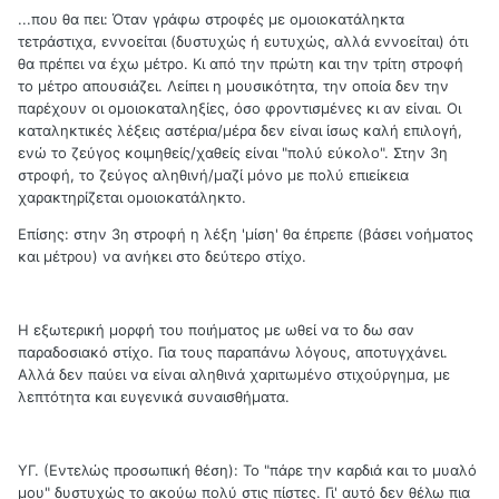
...που θα πει: Όταν γράφω στροφές με ομοιοκατάληκτα
τετράστιχα, εννοείται (δυστυχώς ή ευτυχώς, αλλά εννοείται) ότι
θα πρέπει να έχω μέτρο. Κι από την πρώτη και την τρίτη στροφή
το μέτρο απουσιάζει. Λείπει η μουσικότητα, την οποία δεν την
παρέχουν οι ομοιοκαταληξίες, όσο φροντισμένες κι αν είναι. Οι
καταληκτικές λέξεις αστέρια/μέρα δεν είναι ίσως καλή επιλογή,
ενώ το ζεύγος κοιμηθείς/χαθείς είναι "πολύ εύκολο". Στην 3η
στροφή, το ζεύγος αληθινή/μαζί μόνο με πολύ επιείκεια
χαρακτηρίζεται ομοιοκατάληκτο.
Επίσης: στην 3η στροφή η λέξη 'μίση' θα έπρεπε (βάσει νοήματος
και μέτρου) να ανήκει στο δεύτερο στίχο.
Η εξωτερική μορφή του ποιήματος με ωθεί να το δω σαν
παραδοσιακό στίχο. Για τους παραπάνω λόγους, αποτυγχάνει.
Αλλά δεν παύει να είναι αληθινά χαριτωμένο στιχούργημα, με
λεπτότητα και ευγενικά συναισθήματα.
ΥΓ. (Εντελώς προσωπική θέση): Το "πάρε την καρδιά και το μυαλό
μου" δυστυχώς το ακούω πολύ στις πίστες. Γι' αυτό δεν θέλω πια