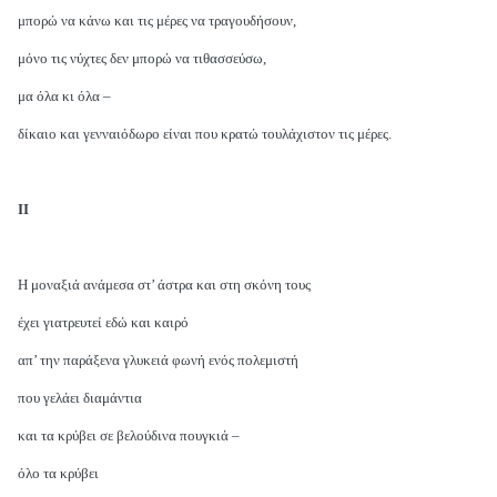
μπορώ να κάνω και τις μέρες να τραγουδήσουν,
μόνο τις νύχτες δεν μπορώ να τιθασσεύσω,
μα όλα κι όλα –
δίκαιο και γενναιόδωρο είναι που κρατώ τουλάχιστον τις μέρες.
ΙΙ
Η μοναξιά ανάμεσα στ’ άστρα και στη σκόνη τους
έχει γιατρευτεί εδώ και καιρό
απ’ την παράξενα γλυκειά φωνή ενός πολεμιστή
που γελάει διαμάντια
και τα κρύβει σε βελούδινα πουγκιά –
όλο τα κρύβει