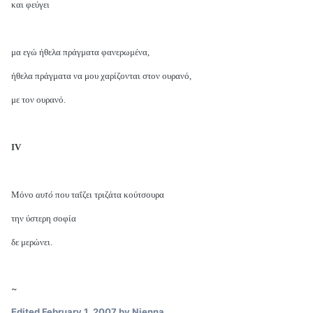
και φεύγει
μα εγώ ήθελα πράγματα φανερωμένα,
ήθελα πράγματα να μου χαρίζονται στον ουρανό,
με τον ουρανό.
IV
Μόνο
αυτό
που ταΐζει τριζάτα κούτσουρα
την ύστερη σοφία
δε μερώνει.
~
Edited
February 1, 2007
by Nienna