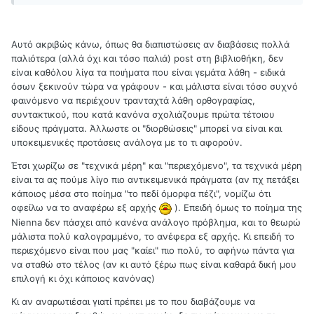
Αυτό ακριβώς κάνω, όπως θα διαπιστώσεις αν διαβάσεις πολλά
παλιότερα (αλλά όχι και τόσο παλιά) post στη βιβλιοθήκη, δεν
είναι καθόλου λίγα τα ποιήματα που είναι γεμάτα λάθη - ειδικά
όσων ξεκινούν τώρα να γράφουν - και μάλιστα είναι τόσο συχνό
φαινόμενο να περιέχουν τρανταχτά λάθη ορθογραφίας,
συντακτικού, που κατά κανόνα σχολιάζουμε πρώτα τέτοιου
είδους πράγματα. Άλλωστε οι "διορθώσεις" μπορεί να είναι και
υποκειμενικές προτάσεις ανάλογα με το τι αφορούν.
Έτσι χωρίζω σε "τεχνικά μέρη" και "περιεχόμενο", τα τεχνικά μέρη
είναι τα ας πούμε λίγο πιο αντικειμενικά πράγματα (αν πχ πετάξει
κάποιος μέσα στο ποίημα "το πεδί όμορφα πέζι", νομίζω ότι
οφείλω να το αναφέρω εξ αρχής
). Επειδή όμως το ποίημα της
Nienna δεν πάσχει από κανένα ανάλογο πρόβλημα, και το θεωρώ
μάλιστα πολύ καλογραμμένο, το ανέφερα εξ αρχής. Κι επειδή το
περιεχόμενο είναι που μας "καίει" πιο πολύ, το αφήνω πάντα για
να σταθώ στο τέλος (αν κι αυτό ξέρω πως είναι καθαρά δική μου
επιλογή κι όχι κάποιος κανόνας)
Κι αν αναρωτιέσαι γιατί πρέπει με το που διαβάζουμε να