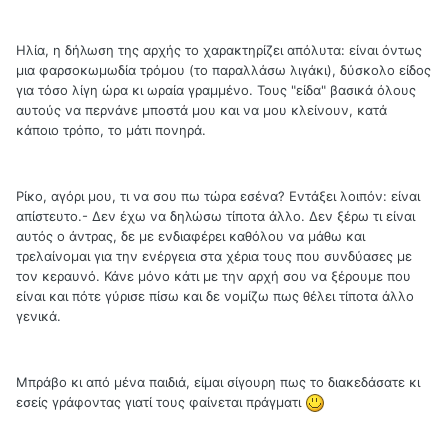
Ηλία, η δήλωση της αρχής το χαρακτηρίζει απόλυτα: είναι όντως
μια φαρσοκωμωδία τρόμου (το παραλλάσω λιγάκι), δύσκολο είδος
για τόσο λίγη ώρα κι ωραία γραμμένο. Τους "είδα" βασικά όλους
αυτούς να περνάνε μποστά μου και να μου κλείνουν, κατά
κάποιο τρόπο, το μάτι πονηρά.
Ρίκο, αγόρι μου, τι να σου πω τώρα εσένα? Εντάξει λοιπόν: είναι
απίστευτο.- Δεν έχω να δηλώσω τίποτα άλλο. Δεν ξέρω τι είναι
αυτός ο άντρας, δε με ενδιαφέρει καθόλου να μάθω και
τρελαίνομαι για την ενέργεια στα χέρια τους που συνδύασες με
τον κεραυνό. Κάνε μόνο κάτι με την αρχή σου να ξέρουμε που
είναι και πότε γύρισε πίσω και δε νομίζω πως θέλει τίποτα άλλο
γενικά.
Μπράβο κι από μένα παιδιά, είμαι σίγουρη πως το διακεδάσατε κι
εσείς γράφοντας γιατί τους φαίνεται πράγματι