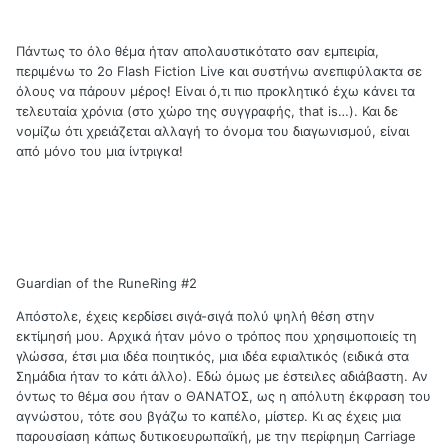
Πάντως το όλο θέμα ήταν απολαυστικότατο σαν εμπειρία,
περιμένω το 2ο Flash Fiction Live και συστήνω ανεπιφύλακτα σε
όλους να πάρουν μέρος! Είναι ό,τι πιο προκλητικό έχω κάνει τα
τελευταία χρόνια (στο χώρο της συγγραφής, that is…). Και δε
νομίζω ότι χρειάζεται αλλαγή το όνομα του διαγωνισμού, είναι
από μόνο του μια ίντριγκα!
Guardian of the RuneRing #2
Απόστολε, έχεις κερδίσει σιγά-σιγά πολύ ψηλή θέση στην
εκτίμησή μου. Αρχικά ήταν μόνο ο τρόπος που χρησιμοποιείς τη
γλώσσα, έτσι μια ιδέα ποιητικός, μια ιδέα εφιαλτικός (ειδικά στα
Σημάδια ήταν το κάτι άλλο). Εδώ όμως με έστειλες αδιάβαστη. Αν
όντως το θέμα σου ήταν ο ΘΑΝΑΤΟΣ, ως η απόλυτη έκφραση του
αγνώστου, τότε σου βγάζω το καπέλο, μίστερ. Κι ας έχεις μια
παρουσίαση κάπως δυτικοευρωπαϊκή, με την περίφημη Carriage