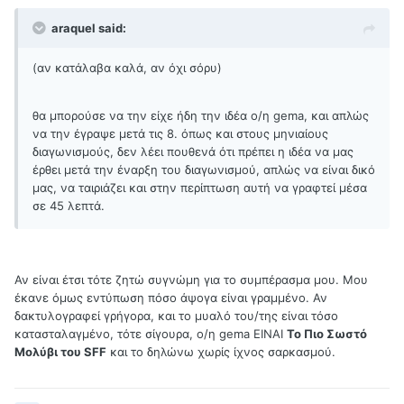
araquel said:
(αν κατάλαβα καλά, αν όχι σόρυ)
θα μπορούσε να την είχε ήδη την ιδέα ο/η gema, και απλώς
να την έγραψε μετά τις 8. όπως και στους μηνιαίους
διαγωνισμούς, δεν λέει πουθενά ότι πρέπει η ιδέα να μας
έρθει μετά την έναρξη του διαγωνισμού, απλώς να είναι δικό
μας, να ταιριάζει και στην περίπτωση αυτή να γραφτεί μέσα
σε 45 λεπτά.
Αν είναι έτσι τότε ζητώ συγνώμη για το συμπέρασμα μου. Μου
έκανε όμως εντύπωση πόσο άψογα είναι γραμμένο. Αν
δακτυλογραφεί γρήγορα, και το μυαλό του/της είναι τόσο
κατασταλαγμένο, τότε σίγουρα, ο/η gema ΕΙΝΑΙ
Το Πιο Σωστό
Μολύβι του SFF
και το δηλώνω χωρίς ίχνος σαρκασμού.