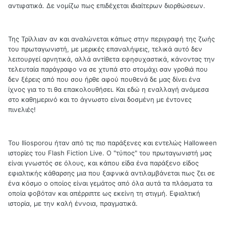
αντιφατικά. Δε νομίζω πως επιδέχεται ιδιαίτερων διορθώσεων.
Της Τρίλλιαν αν και αναλώνεται κάπως στην περιγραφή της ζωής
του πρωταγωνιστή, με μερικές επαναλήψεις, τελικά αυτό δεν
λειτουργεί αρνητικά, αλλά αντίθετα εφησυχαστικά, κάνοντας την
τελευταία παράγραφο να σε χτυπά στο στομάχι σαν γροθιά που
δεν ξέρεις από που σου ήρθε αφού πουθενά δε μας δίνει ένα
ίχνος για το τι θα επακολουθήσει. Και εδώ η εναλλαγή ανάμεσα
στο καθημερινό και το άγνωστο είναι δοσμένη με έντονες
πινελιές!
Του Iliosporou ήταν από τις πιο παράξενες και εντελώς Halloween
ιστορίες του Flash Fiction Live. O "τύπος" του πρωταγωνιστή μας
είναι γνωστός σε όλους, και κάπου είδα ένα παράξενο είδος
εφιαλτικής κάθαρσης μια που ξαφνικά αντιλαμβάνεται πως ζει σε
ένα κόσμο ο οποίος είναι γεμάτος από όλα αυτά τα πλάσματα τα
οποία φοβόταν και απέρριπτε ως εκείνη τη στιγμή. Εφιαλτική
ιστορία, με την καλή έννοια, πραγματικά.