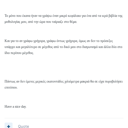
Το μόνο που έκανα ήταν να γράψω έναν μικρό κεφάλαιο για ένα από τα ιερά βιβλία της
μυθολογίας μου, από την ώρα που ταίριαζε στο θέμα.
Και για το αν γράφω γρήγορα, γράφω όντως γρήγορα, όμως αν δεν το πρόσεξες
υπάρχει και μεγαλύτερο σε μέγεθος από το δικό μου στο διαγωνισμό και άλλα δύο στο
ίδιο περίπου μέγεθος.
Πάντως αν δεν έμενες μερικές εκατοντάδες χιλιόμετρα μακριά θα σε είχα πυροβολήσει
επιτόπου.
Have a nice day.
Quote