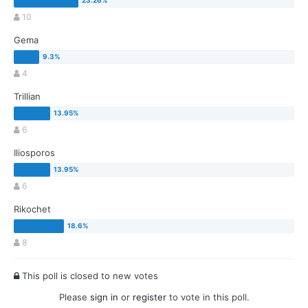
10
Gema
4
Trillian
6
Iliosporos
6
Rikochet
8
This poll is closed to new votes
Please
sign in
or
register
to vote in this poll.