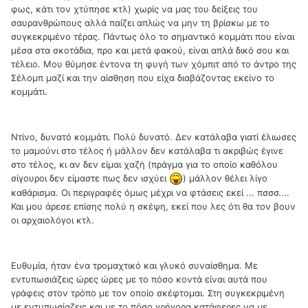
φως, κάτι τον χτύπησε κτλ) χωρίς να μας του δείξεις του
σαυρανθρώπους αλλά παίζει απλώς να μην τη βρίσκω με το
συγκεκριμένο τέρας. Πάντως όλο το σημαντικό κομμάτι που είναι
μέσα στα σκοτάδια, προ και μετά φακού, είναι απλά δικό σου και
τέλειο. Μου θύμησε έντονα τη φυγή των χόμπιτ από το άντρο της
Σέλομπ μαζί και την αίσθηση που είχα διαβάζοντας εκείνο το
κομμάτι.
Ντίνο, δυνατό κομμάτι. Πολύ δυνατό. Δεν κατάλαβα γιατί έλιωσες
το μαμούνι στο τέλος ή μάλλον δεν κατάλαβα τι ακριβώς έγινε
στο τέλος, κι αν δεν είμαι χαζή (πράγμα για το οποίο καθόλου
σίγουροι δεν είμαστε πως δεν ισχύει
) μάλλον θέλει λίγο
καθάρισμα. Οι περιγραφές όμως μέχρι να φτάσεις εκεί ... πσσσ....
Και μου άρεσε επίσης πολύ η σκέψη, εκεί που λες ότι θα τον βουν
οι αρχαιολόγοι κτλ.
Ευθυμία, ήταν ένα τρομαχτικό και γλυκό συναίσθημα. Με
εντυπωσιάζεις ώρες ώρες με το πόσο κοντά είναι αυτά που
γράφεις στον τρόπο με τον οποίο σκέφτομαι. Στη συγκεκριμένη
με εντυπωσίαζεις και με το πόσο γρήγορα κατάφερες να με