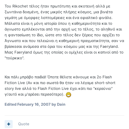
Του Rikochet τέλος ήταν πρωτότυπη και σκοτεινή αλλά με
ζωντάνια δοσμένη, ένας μικρός πλήρης κόσμος, μια βινιέτα
γεμάτη με όμορφες λεπτομέρειες και ένα εφιαλτικό φινάλε.
Μάλιστα είναι η μόνη ιστορία όπου η καθημερινότητα και το
άγνωστο εμπλέκονται από την αρχή ως το τέλος, το αληθινό και
η φαντασίωση το ίδιο, ώστε στο τέλος δεν ξέρεις που αρχίζει το
Άγνωστο και που τελειώνει η καθημερινή πραγματικότητα, σαν να
βρίσκεσαι ανάμεσα στα όρια του κόσμου μας και της Faeryland.
Mιας Faeryland όμως της οποίας οι ομίχλες είναι οι καπνοί από το
"τούρκικο".
Και πάλι μπράβο παιδιά! Όποτε θέλετε κάνουμε και 2ο Flash
Fiction Live (Αν και πιο σωστά θα ήταν να λέγαμε short-short
story live αλλά το Flash Fiction Live έχει κάτι πιο "κεραύνιο"
γι'αυτό και μ'αρέσει περσσότερο).
Edited
February 16, 2007
by Dain
Quote