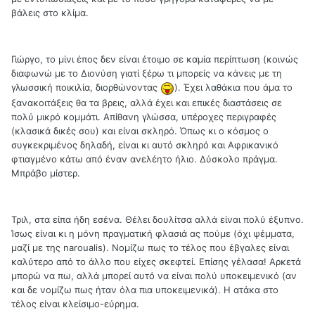
βάλεις στο κλίμα.
Γιώργο, το μίνι έπος δεν είναι έτοιμο σε καμία περίπτωση (κοινώς
διαφωνώ με το Διονύση γιατί ξέρω τι μπορείς να κάνεις με τη
γλωσσική ποικιλία, διορθώνοντας
). Έχει λαθάκια που άμα το
ξανακοιτάξεις θα τα βρεις, αλλά έχει και επικές διαστάσεις σε
πολύ μικρό κομμάτι. Απίθανη γλώσσα, υπέροχες περιγραφές
(κλασικά δικές σου) και είναι σκληρό. Όπως κι ο κόσμος ο
συγκεκριμένος δηλαδή, είναι κι αυτό σκληρό και Αφρικανικό
φτιαγμένο κάτω από έναν ανελέητο ήλιο. Δύσκολο πράγμα.
Μπράβο μίστερ.
Τριλ, στα είπα ήδη εσένα. Θέλει δουλίτσα αλλά είναι πολύ έξυπνο.
Ίσως είναι κι η μόνη πραγματική φλασιά ας πούμε (όχι ψέμματα,
μαζί με της naroualis). Νομίζω πως το τέλος που έβγαλες είναι
καλύτερο από το άλλο που είχες σκεφτεί. Επίσης γέλασα! Αρκετά
μπορώ να πω, αλλά μπορεί αυτό να είναι πολύ υποκειμενικό (αν
και δε νομίζω πως ήταν όλα πια υποκειμενικά). Η ατάκα στο
τέλος είναι κλείσιμο-εύρημα.