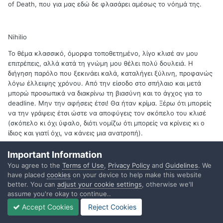
of Death, που για μας εδώ δε φλασάρει αμέσως το νόημά της.
Nihilio
Το θέμα κλασσικό, όμορφα τοποθετημένο, λίγο κλισέ αν μου
επιτρέπεις, αλλά κατά τη γνώμη μου θέλει πολύ δουλειά. Η
διήγηση παρόλο που ξεκινάει καλά, καταλήγει ξύλινη, προφανώς
λόγω έλλειψης χρόνου. Από την είσοδο στο σπήλαιο και μετά
μπορώ προσωπικά να διακρίνω τη βιασύνη και το άγχος για το
deadline. Μην την αφήσεις έτσι! Θα ήταν κρίμα. Ξέρω ότι μπορείς
να την γράψεις έτσι ώστε να αποφύγεις τον σκόπελο του κλισέ
(σκόπελο κι όχι ύφαλο, διότι νομίζω ότι μπορείς να κρίνεις κι ο
ίδιος και γιατί όχι, να κάνεις μια ανατροπή).
Important Information
You agree to the
Terms of Use
,
Privacy Policy
and
Guidelines
. We
DinoHajiyorgi
have placed
cookies
on your device to help make this website
Πιστεύω ότι πρόκειται για την πιο άρτια από πλευρά δομής και
better. You can
adjust your cookie settings
, otherwise we'll
γλώσσα ιστορία, παραβλέποντας κάποια ορθογραφικά εδώ κι εκεί
assume you're okay to continue..
(υπερμεγέθης, γραφεί). Όντως το τελικό twist είναι εκείνο που
Accept Cookies
Reject Cookies
ανατρέπει χαριτωμένα την αίσθηση του οικείου που έχει
δημιουργηθεί από τις πρώτες παραγράφους. Δε σου κρύβω όμως