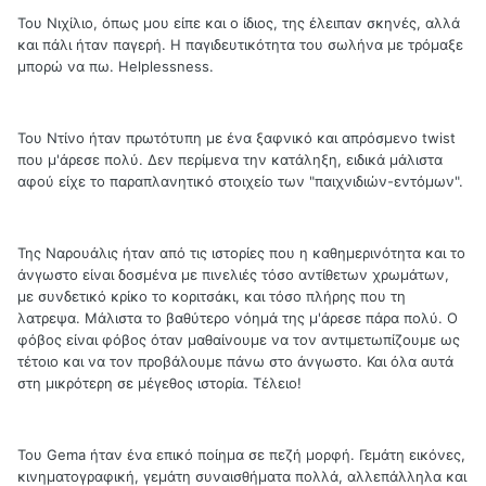
Του Νιχίλιο, όπως μου είπε και ο ίδιος, της έλειπαν σκηνές, αλλά
και πάλι ήταν παγερή. Η παγιδευτικότητα του σωλήνα με τρόμαξε
μπορώ να πω. Helplessness.
Του Ντίνο ήταν πρωτότυπη με ένα ξαφνικό και απρόσμενο twist
που μ'άρεσε πολύ. Δεν περίμενα την κατάληξη, ειδικά μάλιστα
αφού είχε το παραπλανητικό στοιχείο των "παιχνιδιών-εντόμων".
Της Ναρουάλις ήταν από τις ιστορίες που η καθημερινότητα και το
άνγωστο είναι δοσμένα με πινελιές τόσο αντίθετων χρωμάτων,
με συνδετικό κρίκο το κοριτσάκι, και τόσο πλήρης που τη
λατρεψα. Μάλιστα το βαθύτερο νόημά της μ'άρεσε πάρα πολύ. Ο
φόβος είναι φόβος όταν μαθαίνουμε να τον αντιμετωπίζουμε ως
τέτοιο και να τον προβάλουμε πάνω στο άνγωστο. Και όλα αυτά
στη μικρότερη σε μέγεθος ιστορία. Τέλειο!
Του Gema ήταν ένα επικό ποίημα σε πεζή μορφή. Γεμάτη εικόνες,
κινηματογραφική, γεμάτη συναισθήματα πολλά, αλλεπάλληλα και