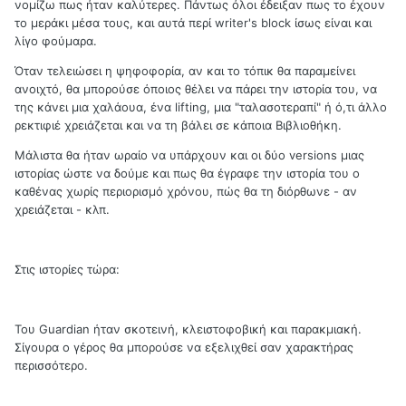
νομίζω πως ήταν καλύτερες. Πάντως όλοι έδειξαν πως το έχουν
το μεράκι μέσα τους, και αυτά περί writer's block ίσως είναι και
λίγο φούμαρα.
Όταν τελειώσει η ψηφοφορία, αν και το τόπικ θα παραμείνει
ανοιχτό, θα μπορούσε όποιος θέλει να πάρει την ιστορία του, να
της κάνει μια χαλάουα, ένα lifting, μια "ταλασοτεραπί" ή ό,τι άλλο
ρεκτιφιέ χρειάζεται και να τη βάλει σε κάποια Βιβλιοθήκη.
Mάλιστα θα ήταν ωραίο να υπάρχουν και οι δύο versions μιας
ιστορίας ώστε να δούμε και πως θα έγραφε την ιστορία του ο
καθένας χωρίς περιορισμό χρόνου, πώς θα τη διόρθωνε - αν
χρειάζεται - κλπ.
Στις ιστορίες τώρα:
Toυ Guardian ήταν σκοτεινή, κλειστοφοβική και παρακμιακή.
Σίγουρα ο γέρος θα μπορούσε να εξελιχθεί σαν χαρακτήρας
περισσότερο.