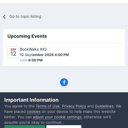
Go to topic listing
Upcoming Events
BookWalks #42
SEP
12
0
12 September 2026 4:00 PM
Until
6:00 PM
Privacy Policy
Contact Us
Cookies
Important Information
(C) SFF.gr, All rights reserved
You agree to the
Terms of Use
,
Privacy Policy
and
Guidelines
. We
Powered by Invision Community
have placed
cookies
on your device to help make this website
better. You can
adjust your cookie settings
, otherwise we'll
assume you're okay to continue..