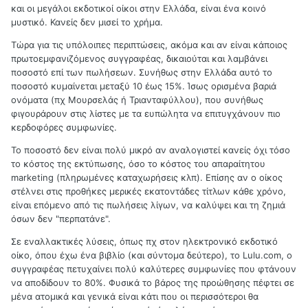
και οι μεγάλοι εκδοτικοί οίκοι στην Ελλάδα, είναι ένα κοινό
μυστικό. Κανείς δεν μισεί το χρήμα.
Τώρα για τις υπόλοιπες περιπτώσεις, ακόμα και αν είναι κάποιος
πρωτοεμφανιζόμενος συγγραφέας, δικαιούται και λαμβάνει
ποσοστό επί των πωλήσεων. Συνήθως στην Ελλάδα αυτό το
ποσοστό κυμαίνεται μεταξύ 10 έως 15%. Ίσως ορισμένα βαριά
ονόματα (πχ Μουρσελάς ή Τριανταφύλλου), που συνήθως
φιγουράρουν στις λίστες με τα ευπώλητα να επιτυγχάνουν πιο
κερδοφόρες συμφωνίες.
Το ποσοστό δεν είναι πολύ μικρό αν αναλογιστεί κανείς όχι τόσο
το κόστος της εκτύπωσης, όσο το κόστος του απαραίτητου
marketing (πληρωμένες καταχωρήσεις κλπ). Επίσης αν ο οίκος
στέλνει στις προθήκες μερικές εκατοντάδες τίτλων κάθε χρόνο,
είναι επόμενο από τις πωλήσεις λίγων, να καλύψει και τη ζημιά
όσων δεν "περπατάνε".
Σε εναλλακτικές λύσεις, όπως πχ στον ηλεκτρονικό εκδοτικό
οίκο, όπου έχω ένα βιβλίο (και σύντομα δεύτερο), το Lulu.com, ο
συγγραφέας πετυχαίνει πολύ καλύτερες συμφωνίες που φτάνουν
να αποδίδουν το 80%. Φυσικά το βάρος της προώθησης πέφτει σε
μένα ατομικά και γενικά είναι κάτι που οι περισσότεροι θα