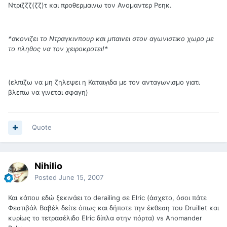
Ντριζζζ(ζζ)τ και προθερμαινω τον Ανομαντερ Ρεηκ.
*ακονιζει το Ντραγκινπουρ και μπαινει στον αγωνιστικο χωρο με
το πληθος να τον χειροκροτει!*
(ελπιζω να μη ζηλεψει η Καταιγιδα με τον ανταγωνισμο γιατι
βλεπω να γινεται σφαγη)
Quote
Nihilio
Posted
June 15, 2007
Και κάπου εδώ ξεκινάει το derailing σε Elric (άσχετο, όσοι πάτε
Φεστιβάλ Βαβέλ δείτε όπως και δήποτε την έκθεση του Druillet και
κυρίως το τετρασέλιδο Elric δίπλα στην πόρτα) vs Anomander