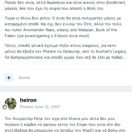
Παπάς δεν είναι, αλλά θεραπεύει και είναι ικανός στην βοηθητική
μαγεία, άσε που έχει τη σοφία που απαιτεί η θέση του.
Τώρα οι άλλοι δύο ρόλοι. Ο ένας θα είναι πολεμιστής-μάγος με
καταραμένο σπαθί. Και όχι, δεν εννοώ τον Elric, αλλά τον πολύ
πιο nuker Anomander Rake, επίσης από Malazan, Book of the
Fallen (για powergaming o Erikson είναι must)
Τέλος, επειδή γενικά έχουμε πήξει στους κάφρους, για έκτο
μέλος θα έβαζα την Phedre no Delaunay, από το Kushiel's Legacy.
Για διαπραγματεύσεις και επειδή χωρίς λίγο σεξ δε λέει ρε παιδιά...
Quote
heiron
Posted
June 12, 2007
Τον Ανομαντερ Ρεηκ τον ειχα στα πλανα μου αλλα δεν μου
πηγαινε η καρδια να αφησω εκτος τον Ελρικ-που ειναι στο ιδιο
στυλ(βεβαια θα μπορουσα να πεταξω τον Ντριζτ και να βαλω στο