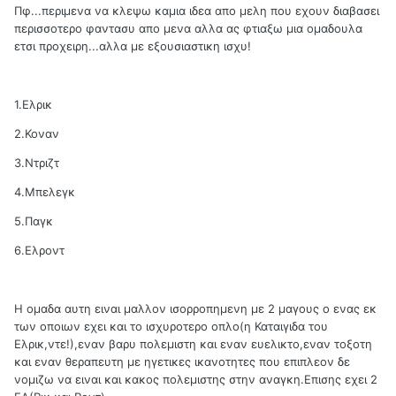
Πφ...περιμενα να κλεψω καμια ιδεα απο μελη που εχουν διαβασει
περισσοτερο φαντασυ απο μενα αλλα ας φτιαξω μια ομαδουλα
ετσι προχειρη...αλλα με εξουσιαστικη ισχυ!
1.Ελρικ
2.Κοναν
3.Ντριζτ
4.Μπελεγκ
5.Παγκ
6.Ελροντ
Η ομαδα αυτη ειναι μαλλον ισορροπημενη με 2 μαγους ο ενας εκ
των οποιων εχει και το ισχυροτερο οπλο(η Καταιγιδα του
Ελρικ,ντε!),εναν βαρυ πολεμιστη και εναν ευελικτο,εναν τοξοτη
και εναν θεραπευτη με ηγετικες ικανοτητες που επιπλεον δε
νομιζω να ειναι και κακος πολεμιστης στην αναγκη.Επισης εχει 2