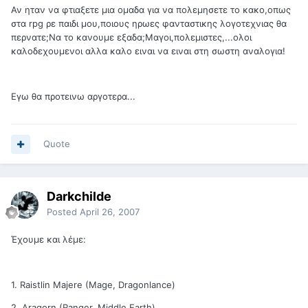
Αν ηταν να φτιαξετε μια ομαδα για να πολεμησετε το κακο,οπως
στα rpg ρε παιδι μου,ποιους ηρωες φανταστικης λογοτεχνιας θα
περνατε;Να το κανουμε εξαδα;Μαγοι,πολεμιστες,...ολοι
καλοδεχουμενοι αλλα καλο ειναι να ειναι στη σωστη αναλογια!
Εγω θα προτεινω αργοτερα...
Quote
Darkchilde
Posted
April 26, 2007
Έχουμε και λέμε:
1. Raistlin Majere (Mage, Dragonlance)
2. Aragorn (Ranger, Middle Earth)