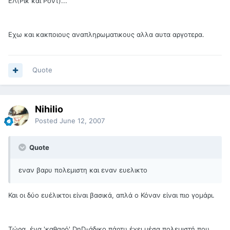
ΕΛ(Ρικ και Ροντ)...
Εχω και κακποιους αναπληρωματικους αλλα αυτα αργοτερα.
Quote
Nihilio
Posted
June 12, 2007
Quote
εναν βαρυ πολεμιστη και εναν ευελικτο
Και οι δύο ευέλικτοι είναι βασικά, απλά ο Κόναν είναι πιο γομάρι.
Τώρα, ένα 'καθαρό' DnD-άδικο πάρτυ έχει μέσα πολεμιστή που