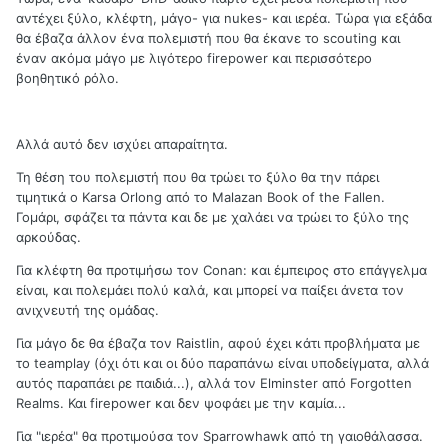
αντέχει ξύλο, κλέφτη, μάγο- για nukes- και ιερέα. Τώρα για εξάδα
θα έβαζα άλλον ένα πολεμιστή που θα έκανε το scouting και
έναν ακόμα μάγο με λιγότερο firepower και περισσότερο
βοηθητικό ρόλο.
Αλλά αυτό δεν ισχύει απαραίτητα.
Τη θέση του πολεμιστή που θα τρώει το ξύλο θα την πάρει
τιμητικά ο Karsa Orlong από το Malazan Book of the Fallen.
Γομάρι, σφάζει τα πάντα και δε με χαλάει να τρώει το ξύλο της
αρκούδας.
Για κλέφτη θα προτιμήσω τον Conan: και έμπειρος στο επάγγελμα
είναι, και πολεμάει πολύ καλά, και μπορεί να παίξει άνετα τον
ανιχνευτή της ομάδας.
Για μάγο δε θα έβαζα τον Raistlin, αφού έχει κάτι προβλήματα με
το teamplay (όχι ότι και οι δύο παραπάνω είναι υποδείγματα, αλλά
αυτός παραπάει ρε παιδιά...), αλλά τον Elminster από Forgotten
Realms. Και firepower και δεν ψοφάει με την καμία...
Για "ιερέα" θα προτιμούσα τον Sparrowhawk από τη γαιοθάλασσα.