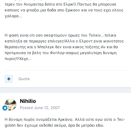
τερεν τον Ανομαντερ διπλα στο Ελρικ!).Παντως θα μπορουσε
καποιος να φτιαξει μια 6αδα απο Ερικσον και να τους εχει ολους
χαλαρα...
Η φαση ειναι οτι οσο σκεφτομουν ηρωες του Τολκιν...τελικα
κατεληξα σε περιεργες επιλογες!Αλλα ο Ελροντ ειναι ικανοτατος
θεραπευτης και ο Μπελεγκ δεν ειναι κακος τοξοτης.Αν και θα
προτιμουσα τα βελη του Φιντλερ-σαφως μεγαλυτερη δυναμη
πυρος!!!Χεχε...
Quote
Nihilio
Posted
June 12, 2007
H δύναμη πυρός ονομάζεται Αρκάνις. Αλλά ούτε εγώ ούτε ο Tec-
goblin δεν έχουμε εκδοθεί ακόμα, άρα δε μετράει εδώ.