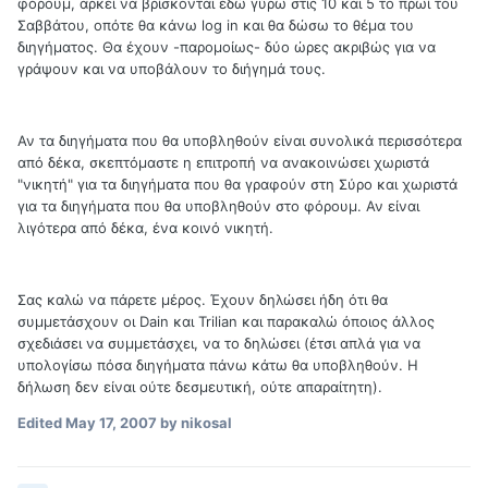
φόρουμ, αρκεί να βρίσκονται εδώ γύρω στις 10 και 5 το πρωί του
Σαββάτου, οπότε θα κάνω log in και θα δώσω το θέμα του
διηγήματος. Θα έχουν -παρομοίως- δύο ώρες ακριβώς για να
γράψουν και να υποβάλουν το διήγημά τους.
Αν τα διηγήματα που θα υποβληθούν είναι συνολικά περισσότερα
από δέκα, σκεπτόμαστε η επιτροπή να ανακοινώσει χωριστά
"νικητή" για τα διηγήματα που θα γραφούν στη Σύρο και χωριστά
για τα διηγήματα που θα υποβληθούν στο φόρουμ. Αν είναι
λιγότερα από δέκα, ένα κοινό νικητή.
Σας καλώ να πάρετε μέρος. Έχουν δηλώσει ήδη ότι θα
συμμετάσχουν οι Dain και Trilian και παρακαλώ όποιος άλλος
σχεδιάσει να συμμετάσχει, να το δηλώσει (έτσι απλά για να
υπολογίσω πόσα διηγήματα πάνω κάτω θα υποβληθούν. Η
δήλωση δεν είναι ούτε δεσμευτική, ούτε απαραίτητη).
Edited
May 17, 2007
by nikosal