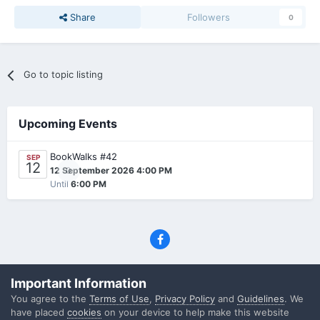
Share
Followers
0
Go to topic listing
Upcoming Events
BookWalks #42
SEP
12
0
12 September 2026 4:00 PM
Until
6:00 PM
Privacy Policy
Contact Us
Cookies
Important Information
(C) SFF.gr, All rights reserved
You agree to the
Terms of Use
,
Privacy Policy
and
Guidelines
. We
Powered by Invision Community
have placed
cookies
on your device to help make this website