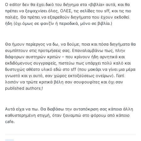
Ο editor δεν θα έχει δικό του διήγημα στα «βιβλία» αυτά, και θα
πρέπει να ξεψαχνίσει όλες, ΟΛΕΣ, τις σελίδες του sff, και τις πιο
παλιές. Θα πρέπει να εξαιρεθούν διηγήματα που έχουν εκδοθεί
ήδη (όχι όμως σε φανζίν ή περιοδικά, μόνο σε βιβλία.)
Θα ήμουν περίεργος να δω, να δούμε, ποια και πόσα διηγήματα θα
συμπίπτουν στις προτιμήσεις σας. Επαναλαμβάνω πως, πλην
διάφορων αυστηρών κριτών – που κρίνουν ήδη αρνητικά και
εκδιδόμενους συγγραφείς, πιστεύω πως υπάρχει πολύ καλό και
δυστυχώς αθέατο υλικό εδώ στο sff (που μακάρι να γίνει μια μέρα
γνωστό και γι αυτό, σαν χώρος εκτοξεύσεως ονείρων). Γιατί
λοιπόν να τρώτε κριτικά βέλη σαν σουφουφίτες και όχι σαν
published authors;!
Αυτά είχα να πω. Θα διαβάσω την ανταπόκριση σας κάποια άλλη
καθυστερημένη στιγμή, όταν ξαναμπώ στο φόρουμ από κάποιο
cafe.