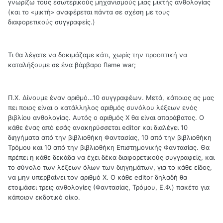
γνωρίζω τους εσωτερικούς μηχανισμούς μιας μικτής ανθολογίας
(και το «μικτή» αναφέρεται πάντα σε σχέση με τους
διαφορετικούς συγγραφείς.)
Τι θα λέγατε να δοκιμάζαμε κάτι, χωρίς την προοπτική να
καταλήξουμε σε ένα βάρβαρο flame war;
Π.Χ. Δίνουμε έναν αριθμό…10 συγγραφέων. Μετά, κάποιος ας μας
πει ποιος είναι ο κατάλληλος αριθμός συνόλου λέξεων ενός
βιβλίου ανθολογίας. Αυτός ο αριθμός Χ θα είναι απαράβατος. Ο
κάθε ένας από εσάς ανακηρύσσεται editor και διαλέγει 10
διηγήματα από την βιβλιοθήκη Φαντασίας, 10 από την βιβλιοθήκη
Τρόμου και 10 από την βιβλιοθήκη Επιστημονικής Φαντασίας. Θα
πρέπει η κάθε δεκάδα να έχει δέκα διαφορετικούς συγγραφείς, και
το σύνολο των λέξεων όλων των διηγημάτων, για το κάθε είδος,
να μην υπερβαίνει τον αριθμό Χ. Ο κάθε editor δηλαδή θα
ετοιμάσει τρεις ανθολογίες (Φαντασίας, Τρόμου, Ε.Φ.) πακέτο για
κάποιον εκδοτικό οίκο.