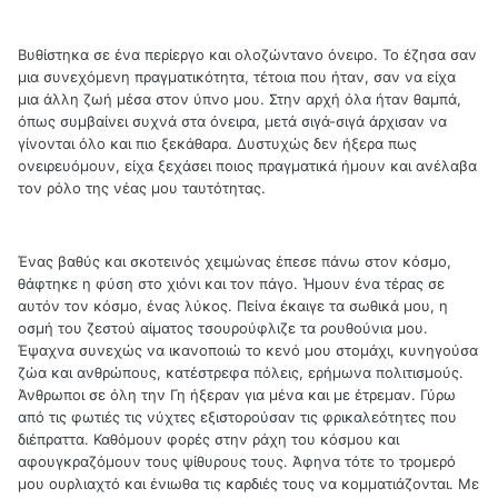
Βυθίστηκα σε ένα περίεργο και ολοζώντανο όνειρο. Το έζησα σαν
μια συνεχόμενη πραγματικότητα, τέτοια που ήταν, σαν να είχα
μια άλλη ζωή μέσα στον ύπνο μου. Στην αρχή όλα ήταν θαμπά,
όπως συμβαίνει συχνά στα όνειρα, μετά σιγά-σιγά άρχισαν να
γίνονται όλο και πιο ξεκάθαρα. Δυστυχώς δεν ήξερα πως
ονειρευόμουν, είχα ξεχάσει ποιος πραγματικά ήμουν και ανέλαβα
τον ρόλο της νέας μου ταυτότητας.
Ένας βαθύς και σκοτεινός χειμώνας έπεσε πάνω στον κόσμο,
θάφτηκε η φύση στο χιόνι και τον πάγο. Ήμουν ένα τέρας σε
αυτόν τον κόσμο, ένας λύκος. Πείνα έκαιγε τα σωθικά μου, η
οσμή του ζεστού αίματος τσουρούφλιζε τα ρουθούνια μου.
Έψαχνα συνεχώς να ικανοποιώ το κενό μου στομάχι, κυνηγούσα
ζώα και ανθρώπους, κατέστρεφα πόλεις, ερήμωνα πολιτισμούς.
Άνθρωποι σε όλη την Γη ήξεραν για μένα και με έτρεμαν. Γύρω
από τις φωτιές τις νύχτες εξιστορούσαν τις φρικαλεότητες που
διέπραττα. Καθόμουν φορές στην ράχη του κόσμου και
αφουγκραζόμουν τους ψίθυρους τους. Άφηνα τότε το τρομερό
μου ουρλιαχτό και ένιωθα τις καρδιές τους να κομματιάζονται. Με