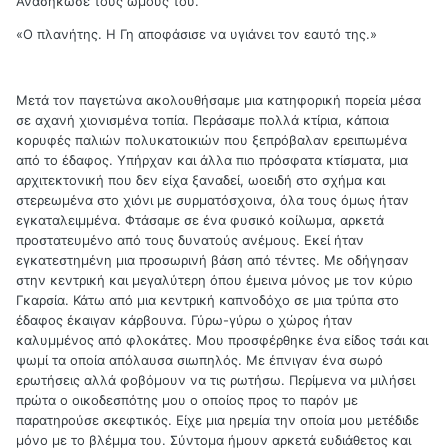
Ανασήκωσε τους ώμους του.
«Ο πλανήτης. Η Γη αποφάσισε να υγιάνει τον εαυτό της.»
Μετά τον παγετώνα ακολουθήσαμε μια κατηφορική πορεία μέσα
σε αχανή χιονισμένα τοπία. Περάσαμε πολλά κτίρια, κάποια
κορυφές παλιών πολυκατοικιών που ξεπρόβαλαν ερειπωμένα
από το έδαφος. Υπήρχαν και άλλα πιο πρόσφατα κτίσματα, μια
αρχιτεκτονική που δεν είχα ξαναδεί, ωοειδή στο σχήμα και
στερεωμένα στο χιόνι με συρματόσχοινα, όλα τους όμως ήταν
εγκαταλειμμένα. Φτάσαμε σε ένα φυσικό κοίλωμα, αρκετά
προστατευμένο από τους δυνατούς ανέμους. Εκεί ήταν
εγκατεστημένη μια προσωρινή βάση από τέντες. Με οδήγησαν
στην κεντρική και μεγαλύτερη όπου έμεινα μόνος με τον κύριο
Γκαρσία. Κάτω από μια κεντρική καπνοδόχο σε μια τρύπα στο
έδαφος έκαιγαν κάρβουνα. Γύρω-γύρω ο χώρος ήταν
καλυμμένος από φλοκάτες. Μου προσφέρθηκε ένα είδος τσάι και
ψωμί τα οποία απόλαυσα σιωπηλός. Με έπνιγαν ένα σωρό
ερωτήσεις αλλά φοβόμουν να τις ρωτήσω. Περίμενα να μιλήσει
πρώτα ο οικοδεσπότης μου ο οποίος προς το παρόν με
παρατηρούσε σκεφτικός. Είχε μια ηρεμία την οποία μου μετέδιδε
μόνο με το βλέμμα του. Σύντομα ήμουν αρκετά ευδιάθετος και