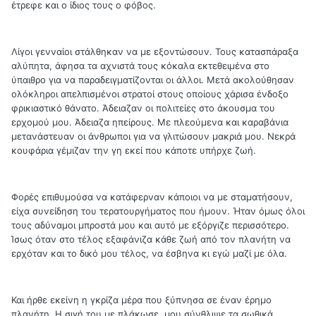
έτρεφε και ο ίδιος τους ο φόβος.
Λίγοι γενναίοι στάλθηκαν να με εξοντώσουν. Τους κατασπάραξα
αλύπητα, άφησα τα αχνιστά τους κόκαλα εκτεθειμένα στο
ύπαιθρο για να παραδειγματίζονται οι άλλοι. Μετά ακολούθησαν
ολόκληροι απελπισμένοι στρατοί στους οποίους χάρισα ένδοξο
φρικιαστικό θάνατο. Άδειαζαν οι πολιτείες στο άκουσμα του
ερχομού μου. Άδειαζα ηπείρους. Με πλεούμενα και καραβάνια
μετανάστευαν οι άνθρωποι για να γλιτώσουν μακριά μου. Νεκρά
κουφάρια γέμιζαν την γη εκεί που κάποτε υπήρχε ζωή.
Φορές επιθυμούσα να κατάφερναν κάποιοι να με σταματήσουν,
είχα συνείδηση του τερατουργήματος που ήμουν. Ήταν όμως όλοι
τους αδύναμοι μπροστά μου και αυτό με εξόργιζε περισσότερο.
Ίσως όταν στο τέλος εξαφάνιζα κάθε ζωή από τον πλανήτη να
ερχόταν και το δικό μου τέλος, να έσβηνα κι εγώ μαζί με όλα.
Και ήρθε εκείνη η γκρίζα μέρα που ξύπνησα σε έναν έρημο
πλανήτη. Η σιγή του με πλάκωσε, μου σύνθλιψε τα σωθικά.