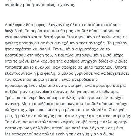
εναντίον μου ήταν κυρίως ο χρόνος.
Δούλεψαν δύο μέρες ελέγχοντας όλα τα συστήματα πτήσης
διεξοδικά. Το αερόστατο που θα μας κουβαλούσε φούσκωσε
εντυπωσιακά και το διατήρησαν έτσι σηκωμένο εξαντλώντας τις
φιάλες προπανίου σε ένα συνεχόμενο τεστ αντοχής. Το μπαλόνι
ήταν τεράστιο και ασημί. Τεντωμένα συρματόσχοινα το
κρατούσαν στη θέση του, η καμπίνα υπερυψωμένη μισό μέτρο
από το χιόνι. Στην κορυφή της σφαίρας υπήρχαν δώδεκα φιάλες
τοποθετημένες κυκλικά, σαν σφαίρες σε μύλο πιστολιού. Όποτε
εξαντλούνταν η μία φιάλη, ο μύλος γυρνούσε για να διοχετεύσει
τον καυστήρα με μία γεμάτη. Ένας ανεμοδείκτης
προσαρμοσμένος έξω από ένα φινιστρίνι, ένα υψόμετρο και μία
πυξίδα ήταν τα μοναδικά όργανα πλοήγησης που διαθέταμε.
Τρόφιμα και νερό δεν πήραμε πολλά, εγώ σίγουρα δεν τα είχα
ανάγκη. Με τα αποθέματα καυσίμων που κουβαλούσαμε υπήρχε
ελάχιστος χώρος εκεί μέσα για μένα και τον Μανόλο. Ο οδηγός
μου, ή μάλλον ο πλοηγός μου, ήταν λιγομίλητος και εσωστρεφής.
Τον άκουσα να ανταλλάσσει κοφτές κουβέντες με άλλους στην
κατασκήνωση αλλά δεν απεύθυνε ποτέ τον λόγο του σε μένα.
Με απασχολούσαν πολλά εκείνη την στιγμή για να δώσω