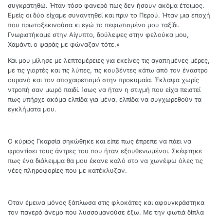
συγκρατηθώ. Ήταν τόσο φανερό πως δεν ήσουν ακόμα έτοιμος.
Εμείς οι δύο είχαμε συναντηθεί και πριν το Περού. Ήταν μια εποχή
που πρωτοξεκινούσα κι εγώ το πεφωτισμένο μου ταξίδι.
Γνωριστήκαμε στην Αίγυπτο, δούλεψες στην φελούκα μου,
Χαμάντι ο ψαράς με φώναζαν τότε.»
Και μου μίλησε με λεπτομέρειες για εκείνες τις αγαπημένες μέρες,
με τις γιορτές και τις λύπες, τις κουβέντες κάτω από τον έναστρο
ουρανό και τον αποχαιρετισμό στην προκυμαία. Έκλαψα χωρίς
ντροπή σαν μωρό παιδί. Ίσως να ήταν η στιγμή που είχα πειστεί
πως υπήρχε ακόμα ελπίδα για μένα, ελπίδα να συγχωρεθούν τα
εγκλήματα μου.
Ο κύριος Γκαρσία σηκώθηκε και είπε πως έπρεπε να πάει να
φροντίσει τους άντρες του που ήταν εξουθενωμένοι. Σκέφτηκε
πως ένα διάλειμμα θα μου έκανε καλό στο να χωνέψω όλες τις
νέες πληροφορίες που με κατέκλυζαν.
Όταν έμεινα μόνος ξάπλωσα στις φλοκάτες και αφουγκράστηκα
τον παγερό άνεμο που λυσσομανούσε έξω. Με την φωτιά δίπλα