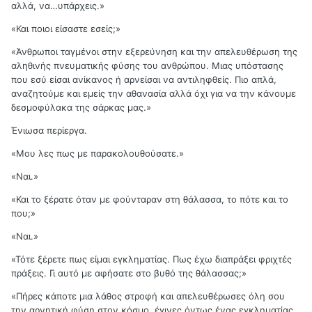
αλλά, να…υπάρχεις.»
«Και ποιοι είσαστε εσείς;»
«Άνθρωποι ταγμένοι στην εξερεύνηση και την απελευθέρωση της
αληθινής πνευματικής φύσης του ανθρώπου. Μιας υπόστασης
που εσύ είσαι ανίκανος ή αρνείσαι να αντιληφθείς. Πιο απλά,
αναζητούμε και εμείς την αθανασία αλλά όχι για να την κάνουμε
δεσμοφύλακα της σάρκας μας.»
Ένιωσα περίεργα.
«Μου λες πως με παρακολουθούσατε.»
«Ναι.»
«Και το ξέρατε όταν με φούνταραν στη θάλασσα, το πότε και το
που;»
«Ναι.»
«Τότε ξέρετε πως είμαι εγκληματίας. Πως έχω διαπράξει φριχτές
πράξεις. Γι αυτό με αφήσατε στο βυθό της θάλασσας;»
«Πήρες κάποτε μια λάθος στροφή και απελευθέρωσες όλη σου
την αρνητική φύση στον κόσμο, έγινες όντως ένας εγκληματίας.