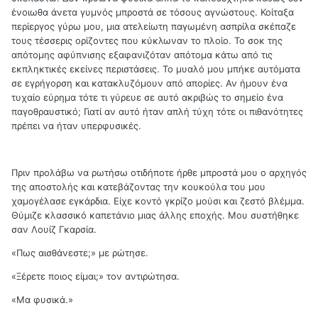
ένοιωθα άνετα γυμνός μπροστά σε τόσους αγνώστους. Κοίταξα
περίεργος γύρω μου, μια ατελείωτη παγωμένη ασπρίλα σκέπαζε
τους τέσσερις ορίζοντες που κύκλωναν το πλοίο. Το σοκ της
απότομης αφύπνισης εξαφανιζόταν απότομα κάτω από τις
εκπληκτικές εκείνες περιστάσεις. Το μυαλό μου μπήκε αυτόματα
σε εγρήγορση και κατακλυζόμουν από απορίες. Αν ήμουν ένα
τυχαίο εύρημα τότε τι γύρευε σε αυτό ακριβώς το σημείο ένα
παγοθραυστικό; Γιατί αν αυτό ήταν απλή τύχη τότε οι πιθανότητες
πρέπει να ήταν υπερφυσικές.
Πριν προλάβω να ρωτήσω οτιδήποτε ήρθε μπροστά μου ο αρχηγός
της αποστολής και κατεβάζοντας την κουκούλα του μου
χαμογέλασε εγκάρδια. Είχε κοντό γκρίζο μούσι και ζεστό βλέμμα.
Θύμιζε κλασσικό καπετάνιο μιας άλλης εποχής. Μου συστήθηκε
σαν Λουίζ Γκαρσία.
«Πως αισθάνεστε;» με ρώτησε.
«Ξέρετε ποιος είμαι;» τον αντιρώτησα.
«Μα φυσικά.»