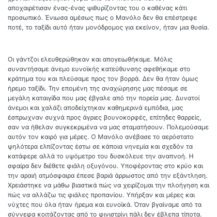
αποχαιρέτισαν ένας-ένας ψιθυρίζοντας του ο καθένας κάτι
προσωπικό. Ένιωσα αμέσως πως ο Μανόλο δεν θα επέστρεφε
ποτέ, το ταξίδι αυτό ήταν μονόδρομος για εκείνον, ήταν μια θυσία.
Οι γάντζοι ελευθερώθηκαν και απογειωθήκαμε. Μόλις
συναντήσαμε άνεμο ευνοϊκής κατεύθυνσης αφεθήκαμε στο
κράτημα του και πλεύσαμε προς τον βορρά. Δεν θα ήταν όμως
ήρεμο ταξίδι. Την επομένη της αναχώρησης μας πέσαμε σε
μεγάλη καταιγίδα που μας έβγαλε από την πορεία μας. Δυνατοί
άνεμοι και χαλάζι αποδείχτηκαν καθημερινά εμπόδια, μας
έσπρωχναν συχνά προς άγριες βουνοκορφές, επίτηδες θαρρείς,
σαν να ήθελαν συγκεκριμένα να μας σταματήσουν. Πολεμούσαμε
αυτόν τον καιρό για μέρες. Ο Μανόλο ανέβασε το αερόστατο
ψηλότερα ελπίζοντας έστω σε κάποια νηνεμία και σχεδόν τα
κατάφερε αλλά το υψόμετρο του δυσκόλευε την αναπνοή. Η
σφαίρα δεν διέθετε φιάλη οξυγόνου. Υποφέροντας στο κρύο και
την αραιή ατμόσφαιρα έπεσε βαριά άρρωστος από την εξάντληση.
Χρειάστηκε να μάθω βιαστικά πώς να χειρίζομαι την πλοήγηση και
πώς να αλλάζω τις φιάλες προπανίου. Υπήρξαν και μέρες και
νύχτες που όλα ήταν ήρεμα και ευνοϊκά. Όταν βγαίναμε από τα
σύννεφα κοιτάζοντας από το φινιστρίνι πάλι δεν έβλεπα τίποτα.