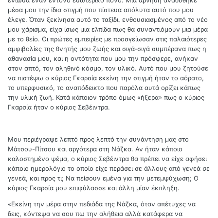
μέσα μου την ίδια στιγμή που πίστευα απόλυτα αυτό που μου
έλεγε. Όταν ξεκίνησα αυτό το ταξίδι, ενθουσιασμένος από το νέο
μου χάρισμα, είχα ίσως μια ελπίδα πως θα συναντιόμουν μια μέρα
με το θείο. Οι πρώτες εμπειρίες με προσγείωσαν στις παλαιότερες
αμφιβολίες της θνητής μου ζωής και σιγά-σιγά συμπέρανα πως η
αθανασία μου, και η οντότητα που μου την πρόσφερε, ανήκαν
στον απτό, τον αληθινό κόσμο, τον υλικό. Αυτό που μου ζητούσε
να πιστέψω ο κύριος Γκαρσία εκείνη την στιγμή ήταν το αόρατο,
το υπερφυσικό, το αναπόδεικτο που παρόλα αυτά ορίζει κάπως
την υλική ζωή. Κατά κάποιον τρόπο όμως «ήξερα» πως ο κύριος
Γκαρσία ήταν ο κύριος Σεβέιντρα.
Μου περιέγραψε λεπτό προς λεπτό την συνάντηση μας στο
Μάτσου-Πίτσου και αργότερα στη Νάζκα. Αν ήταν κάποιο
καλοστημένο ψέμα, ο κύριος Σεβέιντρα θα πρέπει να είχε αφήσει
κάποιο ημερολόγιο το οποίο είχε περάσει σε άλλους από γενεά σε
γενεά, και προς τι; Να πείσουν εμένα για την μετεμψύχωση; Ο
κύριος Γκαρσία μου επιφύλασσε και άλλη μίαν έκπληξη.
«Εκείνη την μέρα στην πεδιάδα της Νάζκα, όταν απέτυχες να
δεις, κόντεψα να σου πω την αλήθεια αλλά κατάφερα να