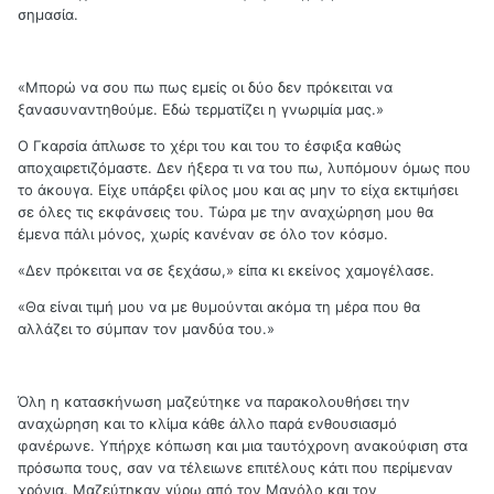
σημασία.
«Μπορώ να σου πω πως εμείς οι δύο δεν πρόκειται να
ξανασυναντηθούμε. Εδώ τερματίζει η γνωριμία μας.»
Ο Γκαρσία άπλωσε το χέρι του και του το έσφιξα καθώς
αποχαιρετιζόμαστε. Δεν ήξερα τι να του πω, λυπόμουν όμως που
το άκουγα. Είχε υπάρξει φίλος μου και ας μην το είχα εκτιμήσει
σε όλες τις εκφάνσεις του. Τώρα με την αναχώρηση μου θα
έμενα πάλι μόνος, χωρίς κανέναν σε όλο τον κόσμο.
«Δεν πρόκειται να σε ξεχάσω,» είπα κι εκείνος χαμογέλασε.
«Θα είναι τιμή μου να με θυμούνται ακόμα τη μέρα που θα
αλλάζει το σύμπαν τον μανδύα του.»
Όλη η κατασκήνωση μαζεύτηκε να παρακολουθήσει την
αναχώρηση και το κλίμα κάθε άλλο παρά ενθουσιασμό
φανέρωνε. Υπήρχε κόπωση και μια ταυτόχρονη ανακούφιση στα
πρόσωπα τους, σαν να τέλειωνε επιτέλους κάτι που περίμεναν
χρόνια. Μαζεύτηκαν γύρω από τον Μανόλο και τον