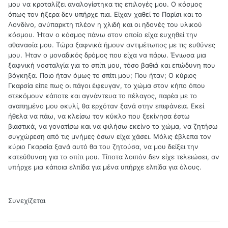
μου να κροταλίζει αναλογίστηκα τις επιλογές μου. Ο κόσμος
όπως τον ήξερα δεν υπήρχε πια. Είχαν χαθεί το Παρίσι και το
Λονδίνο, ανύπαρκτη πλέον η χλιδή και οι ηδονές του υλικού
κόσμου. Ήταν ο κόσμος πάνω στον οποίο είχα ευχηθεί την
αθανασία μου. Τώρα ξαφνικά ήμουν αντιμέτωπος με τις ευθύνες
μου. Ήταν ο μοναδικός δρόμος που είχα να πάρω. Ένιωσα μια
ξαφνική νοσταλγία για το σπίτι μου, τόσο βαθιά και επώδυνη που
βόγκηξα. Ποιο ήταν όμως το σπίτι μου; Που ήταν; Ο κύριος
Γκαρσία είπε πως οι πάγοι έφευγαν, το χώμα στον κήπο όπου
στεκόμουν κάποτε και αγνάντευα το πέλαγος, παρέα με το
αγαπημένο μου σκυλί, θα ερχόταν ξανά στην επιφάνεια. Εκεί
ήθελα να πάω, να κλείσω τον κύκλο που ξεκίνησα έστω
βιαστικά, να γονατίσω και να φιλήσω εκείνο το χώμα, να ζητήσω
συγχώρεση από τις μνήμες όσων είχα χάσει. Μόλις έβλεπα τον
κύριο Γκαρσία ξανά αυτό θα του ζητούσα, να μου δείξει την
κατεύθυνση για το σπίτι μου. Τίποτα λοιπόν δεν είχε τελειώσει, αν
υπήρχε μια κάποια ελπίδα για μένα υπήρχε ελπίδα για όλους.
Συνεχίζεται