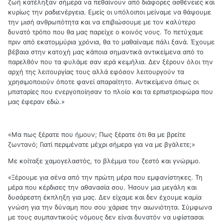
ζωή κατέληξαν σήμερα να πεθαίνουν από διάφορες ασθένειες και
κυρίως την ραδιενέργεια. Εμείς οι υπόλοιποι μείναμε να θάψουμε
την μισή ανθρωπότητα και να επιβιώσουμε με τον καλύτερο
δυνατό τρόπο που θα μας παρείχε ο κοινός νους. Το πετύχαμε
πριν από εκατομμύρια χρόνια, θα το μαθαίναμε πάλι ξανά. Έχουμε
βέβαια στην κατοχή μας κάποια σημαντικά αντικείμενα από το
παρελθόν που τα φυλάμε σαν ιερά κειμήλια. Δεν ξέρουν όλοι την
αρχή της λειτουργίας τους αλλά εφόσον λειτουργούν τα
χρησιμοποιούν όποτε φανεί απαραίτητο. Αντικείμενα όπως οι
μπαταρίες που ενεργοποίησαν το πλοίο και τα ερπιστριοφώρα που
μας έφεραν εδώ.»
«Μα πως ξέρατε που ήμουν; Πως ξέρατε ότι θα με βρείτε
ζωντανό; Γιατί περιμένατε μέχρι σήμερα για να με βγάλετε;»
Με κοίταξε χαμογελαστός, το βλέμμα του ζεστό και γνώριμο.
«Ξέρουμε για σένα από την πρώτη μέρα που εμφανίστηκες. Τη
μέρα που κέρδισες την αθανασία σου. Ήσουν μια μεγάλη και
δυσάρεστη έκπληξη για μας. Δεν είχαμε και δεν έχουμε καμία
γνώση για την δύναμη που σου χάρισε την αιωνιότητα. Σύμφωνα
με τους συμπαντικούς νόμους δεν είναι δυνατόν να υφίστασαι