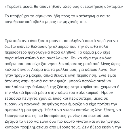
«Περάστε μέσα, θα απαντηθούν όλες σας οι ερωτήσεις σύντομα.»
Το υποβρύχιο το σήκωναν ήδη προς το κατάστρωμα και το
παγοθραυστικό έβαλε μπρος τις μηχανές του.
Πρώτα έκανα ένα ζεστό μπάνιο, σε αληθινά καυτό νερό για να
διώξω αιώνες θαλασσινής αλμύρας που την ένιωθα πολύ
περισσότερο ψυχολογικά παρά αληθινά. Το δέρμα μου είχε
παραμείνει στιλπνό και αναλλοίωτο. Γενικά είχα την εικόνα
ανθρώπου που είχε ξυπνήσει ξεκούραστος μετά από λίγες ώρες
καλού ύπνου. Ακόμα και τα μαλλιά μου, για κάποιο λόγο, δεν
ήταν τραγικά μακριά, απλά θέλανε λίγη περιποίηση. Ενώ είμαι
άτρωτος στην φωτιά και την ψύξη, μπορώ παρόλα αυτά να
απολαύσω την θαλπωρή της ζέστης στην καρδιά του χειμώνα ή
την γλυκιά δροσιά μέσα στην κάψα του καλοκαιριού. Ήμουν
εξακόσια πενήντα χρόνια, ίσως και περισσότερα, μέσα σε
τυραννική παγωνιά, σε ψύχος που έμοιαζε να είχε ποτίσει την
αμαρτωλή μου ψυχή. Ήθελα να νιώσω επιτέλους λίγη ζέστη, να
ξεπαγώσω και τις πιο δυσπρόσιτες γωνίες του εαυτού μου.
Ζήτησα το νερό να είναι όσο πιο καυτό γίνεται και αντιλήφθηκα
κάποιον προβληματισμό από μέρους τους. Δεν ήξερα εκείνη την