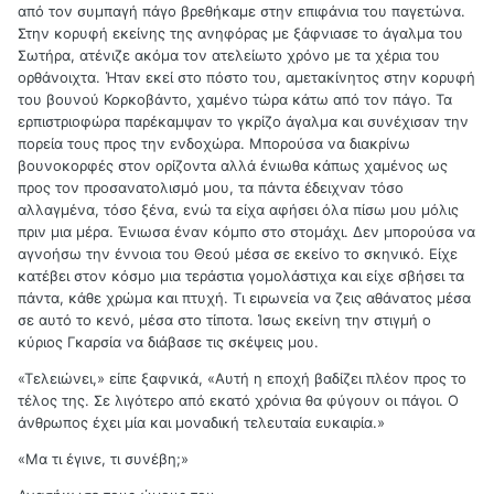
από τον συμπαγή πάγο βρεθήκαμε στην επιφάνια του παγετώνα.
Στην κορυφή εκείνης της ανηφόρας με ξάφνιασε το άγαλμα του
Σωτήρα, ατένιζε ακόμα τον ατελείωτο χρόνο με τα χέρια του
ορθάνοιχτα. Ήταν εκεί στο πόστο του, αμετακίνητος στην κορυφή
του βουνού Κορκοβάντο, χαμένο τώρα κάτω από τον πάγο. Τα
ερπιστριοφώρα παρέκαμψαν το γκρίζο άγαλμα και συνέχισαν την
πορεία τους προς την ενδοχώρα. Μπορούσα να διακρίνω
βουνοκορφές στον ορίζοντα αλλά ένιωθα κάπως χαμένος ως
προς τον προσανατολισμό μου, τα πάντα έδειχναν τόσο
αλλαγμένα, τόσο ξένα, ενώ τα είχα αφήσει όλα πίσω μου μόλις
πριν μια μέρα. Ένιωσα έναν κόμπο στο στομάχι. Δεν μπορούσα να
αγνοήσω την έννοια του Θεού μέσα σε εκείνο το σκηνικό. Είχε
κατέβει στον κόσμο μια τεράστια γομολάστιχα και είχε σβήσει τα
πάντα, κάθε χρώμα και πτυχή. Τι ειρωνεία να ζεις αθάνατος μέσα
σε αυτό το κενό, μέσα στο τίποτα. Ίσως εκείνη την στιγμή ο
κύριος Γκαρσία να διάβασε τις σκέψεις μου.
«Τελειώνει,» είπε ξαφνικά, «Αυτή η εποχή βαδίζει πλέον προς το
τέλος της. Σε λιγότερο από εκατό χρόνια θα φύγουν οι πάγοι. Ο
άνθρωπος έχει μία και μοναδική τελευταία ευκαιρία.»
«Μα τι έγινε, τι συνέβη;»