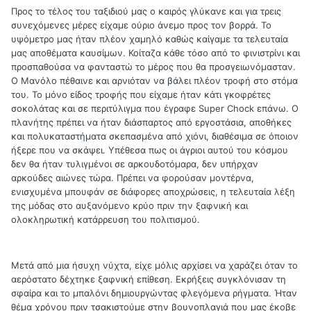
Προς το τέλος του ταξιδιού μας ο καιρός γλύκανε και για τρεις
συνεχόμενες μέρες είχαμε ούριο άνεμο προς τον βορρά. Το
υψόμετρο μας ήταν πλέον χαμηλό καθώς καίγαμε τα τελευταία
μας αποθέματα καυσίμων. Κοίταζα κάθε τόσο από το φινιστρίνι και
προσπαθούσα να φανταστώ το μέρος που θα προσγειωνόμασταν.
Ο Μανόλο πέθαινε και αρνιόταν να βάλει πλέον τροφή στο στόμα
του. Το μόνο είδος τροφής που είχαμε ήταν κάτι γκοφρέτες
σοκολάτας και σε περιτύλιγμα που έγραφε Super Chock επάνω. Ο
πλανήτης πρέπει να ήταν διάσπαρτος από εργοστάσια, αποθήκες
και πολυκαταστήματα σκεπασμένα από χιόνι, διαθέσιμα σε όποιον
ήξερε που να σκάψει. Υπέθεσα πως οι άγριοι αυτού του κόσμου
δεν θα ήταν τυλιγμένοι σε αρκουδοτόμαρα, δεν υπήρχαν
αρκούδες αιώνες τώρα. Πρέπει να φορούσαν μοντέρνα,
ενισχυμένα μπουφάν σε διάφορες αποχρώσεις, η τελευταία λέξη
της μόδας στο αυξανόμενο κρύο πριν την ξαφνική και
ολοκληρωτική κατάρρευση του πολιτισμού.
Μετά από μια ήσυχη νύχτα, είχε μόλις αρχίσει να χαράζει όταν το
αερόστατο δέχτηκε ξαφνική επίθεση. Εκρήξεις συγκλόνισαν τη
σφαίρα και το μπαλόνι δημιουργώντας φλεγόμενα ρήγματα. Ήταν
θέμα χρόνου πριν τσακιστούμε στην βουνοπλαγιά που μας έκοβε