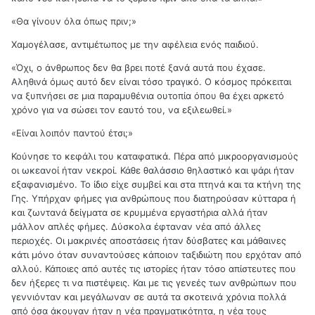
«Θα γίνουν όλα όπως πριν;»
Χαμογέλασε, αντιμέτωπος με την αφέλεια ενός παιδιού.
«Όχι, ο άνθρωπος δεν θα βρει ποτέ ξανά αυτά που έχασε.
Αληθινά όμως αυτό δεν είναι τόσο τραγικό. Ο κόσμος πρόκειται
να ξυπνήσει σε μια παραμυθένια ουτοπία όπου θα έχει αρκετό
χρόνο για να σώσει τον εαυτό του, να εξιλεωθεί.»
«Είναι λοιπόν παντού έτσι;»
Κούνησε το κεφάλι του καταφατικά. Πέρα από μικροοργανισμούς
οι ωκεανοί ήταν νεκροί. Κάθε θαλάσσιο θηλαστικό και ψάρι ήταν
εξαφανισμένο. Το ίδιο είχε συμβεί και στα πτηνά και τα κτήνη της
Γης. Υπήρχαν φήμες για ανθρώπους που διατηρούσαν κύτταρα ή
και ζωντανά δείγματα σε κρυμμένα εργαστήρια αλλά ήταν
μάλλον απλές φήμες. Δύσκολα έφταναν νέα από άλλες
περιοχές. Οι μακρινές αποστάσεις ήταν δύσβατες και μάθαινες
κάτι μόνο όταν συναντούσες κάποιον ταξιδιώτη που ερχόταν από
αλλού. Κάποιες από αυτές τις ιστορίες ήταν τόσο απίστευτες που
δεν ήξερες τι να πιστέψεις. Και με τις γενεές των ανθρώπων που
γεννιόνταν και μεγάλωναν σε αυτά τα σκοτεινά χρόνια πολλά
από όσα άκουγαν ήταν η νέα πραγματικότητα, η νέα τους