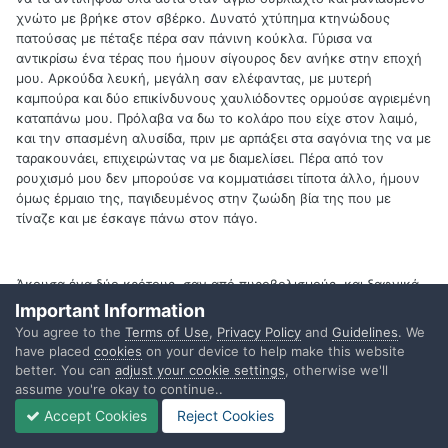
χνώτο με βρήκε στον σβέρκο. Δυνατό χτύπημα κτηνώδους
πατούσας με πέταξε πέρα σαν πάνινη κούκλα. Γύρισα να
αντικρίσω ένα τέρας που ήμουν σίγουρος δεν ανήκε στην εποχή
μου. Αρκούδα λευκή, μεγάλη σαν ελέφαντας, με μυτερή
καμπούρα και δύο επικίνδυνους χαυλιόδοντες ορμούσε αγριεμένη
καταπάνω μου. Πρόλαβα να δω το κολάρο που είχε στον λαιμό,
και την σπασμένη αλυσίδα, πριν με αρπάξει στα σαγόνια της να με
ταρακουνάει, επιχειρώντας να με διαμελίσει. Πέρα από τον
ρουχισμό μου δεν μπορούσε να κομματιάσει τίποτα άλλο, ήμουν
όμως έρμαιο της, παγιδευμένος στην ζωώδη βία της που με
τίναζε και με έσκαγε πάνω στον πάγο.
Άκουσα ένα δύο κρότους, σαν από πυροβολισμούς, και ξαφνικά
καθόμουν στο χιόνι ελεύθερος. Η αρκούδα ήταν νεκρή, πέρα
Important Information
όμως από τα βλήματα που την είχαν βρει στο κεφάλι τότε μόνο
You agree to the
Terms of Use
,
Privacy Policy
and
Guidelines
. We
πρόσεξα πως υπήρχαν ακόντια και βέλη καρφωμένα στην πλάτη
have placed
cookies
on your device to help make this website
της. Με κύκλωσαν γρήγορα οι σωτήρες μου και διαπίστωσα γιατί
better. You can
adjust your cookie settings
, otherwise we'll
μου είχαν δώσει την εντύπωση ρακένδυτων. Πολλοί φορούσαν
assume you're okay to continue..
μπαλωμένα μπουφάν, οι περισσότεροι όμως, προς έκπληξη μου,
Accept Cookies
Reject Cookies
ήταν καλυμμένοι με τομάρια και γούνες. Μου λύθηκε η απορία
αμέσως όταν δέκα από αυτούς έπεσαν πάνω στην νεκρή