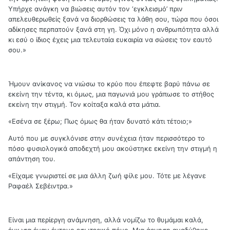
Υπήρχε ανάγκη να βιώσεις αυτόν τον ‘εγκλεισμό’ πριν
απελευθερωθείς ξανά να διορθώσεις τα λάθη σου, τώρα που όσοι
αδίκησες περπατούν ξανά στη γη. Όχι μόνο η ανθρωπότητα αλλά
κι εσύ ο ίδιος έχεις μια τελευταία ευκαιρία να σώσεις τον εαυτό
σου.»
Ήμουν ανίκανος να νιώσω το κρύο που έπεφτε βαρύ πάνω σε
εκείνη την τέντα, κι όμως, μια παγωνιά μου γράπωσε το στήθος
εκείνη την στιγμή. Τον κοίταξα καλά στα μάτια.
«Εσένα σε ξέρω; Πως όμως θα ήταν δυνατό κάτι τέτοιο;»
Αυτό που με συγκλόνισε στην συνέχεια ήταν περισσότερο το
πόσο φυσιολογικά αποδεχτή μου ακούστηκε εκείνη την στιγμή η
απάντηση του.
«Είχαμε γνωριστεί σε μια άλλη ζωή φίλε μου. Τότε με λέγανε
Ραφαέλ Σεβέιντρα.»
Είναι μια περίεργη ανάμνηση, αλλά νομίζω το θυμάμαι καλά,
ένιωσα έναν έντονο εσωτερικό πόνο. Μια άρνηση αναδύθηκε