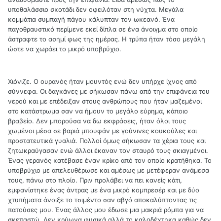
υποθαλάσσιο σκοτάδι δεν οφειλόταν στη νύχτα. Μεγάλα
κομμάτια συμπαγή πάγου κάλυπταν τον ωκεανό. Ένα
παγοθραυστικό περίμενε εκεί δίπλα σε ένα άνοιγμα στο οποίο
άστραφτε το ασημί φως της ημέρας. Η τρύπα ήταν τόσο μεγάλη
ώστε να χωράει το μικρό υποβρύχιο.
Χιόνιζε. Ο ουρανός ήταν μουντός ενώ δεν υπήρχε ίχνος από
σύννεφα. Οι δαγκάνες με σήκωσαν πάνω από την επιφάνεια του
νερού και με επέδειξαν στους ανθρώπους που ήταν μαζεμένοι
στο κατάστρωμα σαν να ήμουν το μεγάλο εύρημα, κάποιο
βραβείο. Δεν μπορούσα να δω εκφράσεις, ήταν όλοι τους
χωμένοι μέσα σε βαριά μπουφάν με γούνινες κουκούλες και
προστατευτικά γυαλιά. Πολλοί όμως σήκωσαν τα χέρια τους και
ζητωκραύγασαν ενώ άλλοι έκαναν τον σταυρό τους σκιαγμένοι.
Ένας γερανός κατέβασε έναν κρίκο από τον οποίο κρατήθηκα. Το
υποβρύχιο με απελευθέρωσε και αμέσως με μετέφεραν ανάμεσα
τους, πάνω στο πλοίο. Πριν προλάβει να πει κανείς κάτι,
εμφανίστηκε ένας άντρας με ένα μικρό κομπρεσέρ και με δύο
χτυπήματα άνοιξε το τσιμέντο σαν αβγό αποκαλύπτοντας τις
πατούσες μου. Ένας άλλος μου έδωσε μια μακριά ρόμπα για να
σκεπαστώ. Δεν κρύωνα φυσικά αλλά το καλοδέχτηκα καθώς δεν