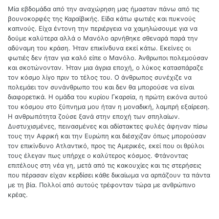
Μία εβδομάδα από την αναχώρηση μας ήμασταν πάνω από τις
βουνοκορφές της Καραϊβικής. Είδα κάτω φωτιές και πυκνούς
καπνούς. Είχα έντονη την περιέργεια να χαμηλώσουμε για να
δούμε καλύτερα αλλά ο Μανόλο αρνήθηκε σθεναρά παρά την
αδύναμη του κράση. Ήταν επικίνδυνα εκεί κάτω. Εκείνες οι
φωτιές δεν ήταν για καλό είπε ο Μανόλο. Άνθρωποι πολεμούσαν
και σκοτώνονταν. Ήταν μια άγρια εποχή, ο λύκος κατασπάραζε
τον κόσμο λίγο πριν το τέλος του. Ο άνθρωπος συνέχιζε να
πολεμάει τον συνάνθρωπο του και δεν θα μπορούσε να είναι
διαφορετικά. Η ομάδα του κυρίου Γκαρσία, η πρώτη εικόνα αυτού
του κόσμου στο ξύπνημα μου ήταν η μοναδική, λαμπρή εξαίρεση.
Η ανθρωπότητα ζούσε ξανά στην εποχή των σπηλαίων.
Δυστυχισμένες, πεινασμένες και αδίστακτες φυλές άφηναν πίσω
τους την Αφρική και την Ευρώπη και διέσχιζαν όπως μπορούσαν
τον επικίνδυνο Ατλαντικό, προς τις Αμερικές, εκεί που οι θρύλοι
τους έλεγαν πως υπήρχε ο καλύτερος κόσμος. Φτάνοντας
επιτέλους στη νέα γη, μετά από τις κακουχίες και τις στερήσεις
που πέρασαν είχαν κερδίσει κάθε δικαίωμα να αρπάζουν τα πάντα
με τη βία. Πολλοί από αυτούς τρέφονταν τώρα με ανθρώπινο
κρέας.