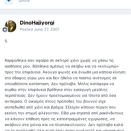
Quote
DinoHajiyorgi
Posted
June 27, 2007
5.
Καρφώθηκα σαν σφαίρα σε σκληρό χιόνι χωρίς να χάσω τις
αισθήσεις μου. Βάλθηκα αμέσως να σκάβω και να «κολυμπώ»
προς την επιφάνεια. Άκουγα φωνές και ένιωθα μια κάποια κίνηση
στο έδαφος γύρω μου και δεν ήθελα να πιαστώ ανέτοιμος σε
οποιαδήποτε κατάσταση. Δεν πρόλαβα. Μόλις κατάφερα να
συρθώ στην επιφάνεια βρέθηκα στην εισαγωγή μεγάλης
περιπέτειας. Δεν ήμουν προετοιμασμένος για τίποτα από όσα
αντίκρισα. Ο οικισμός στους πρόποδες του βουνού είχε
ισοπεδωθεί από χιόνι και βράχια. Εξείχαν κάποιοι πύργοι που
εκείνη την στιγμή φλέγονταν. Είδα μια στρατιά από ρακένδυτους
να κάνουν επίθεση προς τις κατεστραμμένες οχυρώσεις, να
σκάβουν στα χιόνια και να πλιατσικολογούν. Δεν πρόλαβα καλά
να τα αντιληφθώ όλα αυτά όταν άγριο ουρλιαχτό και μανιασμένο