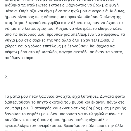
Διάβηκα τις ατελείωτες εκτάσεις ψάχνοντας να βρω μία ψυχή
μάταια. Ούρλιαζα και είχα μόνο την ηχώ μου συντροφιά. Κι όμως,
ήμουν σίγουρος πως κάποιος με παρακολουθούσε. Ο πλανήτης
σταμάτησε ξαφνικά να γυρίζει στον άξονα του, σαν να έχασε το
νόημα της λειτουργίας του. Άρχισε να γλιστράει το έδαφος κάτω
από τις πατούσες μου, προσπάθησα απελπισμένα να καρφώσω τα
νύχια μου στις σάρκες της γης αλλά όλα είχαν τελειώσει. Ο
χώρος και ο χρόνος επιτέλους με ξερνούσαν. Και άρχισα να
πέφτω μέσα στο αβυσσαλέο, παγερό σκοτάδι, σε έναν ταιριαστό,
απύθμενο τάφο.
2.
Τα μάτια μου ήταν ξαφνικά ανοιχτά, είχα ξυπνήσει. Δυνατά φώτα
διαπερνούσαν το πηχτό σκοτάδι του βυθού και έκαιγαν πάνω στο
κουφάρι μου. Ο σταθερός και εκνευριστικός βόμβος μιας μηχανής
δονούσε το κεφάλι μου. Δεν μπορούσα να αντιληφθώ αμέσως τι
συνέβαινε, ποιος ήμουν ή που ήμουν, καθώς είχα μόλις
εγκαταλείψει τον ονειρόκοσμο. Βρισκόμουν πάλι πίσω στην άλλη