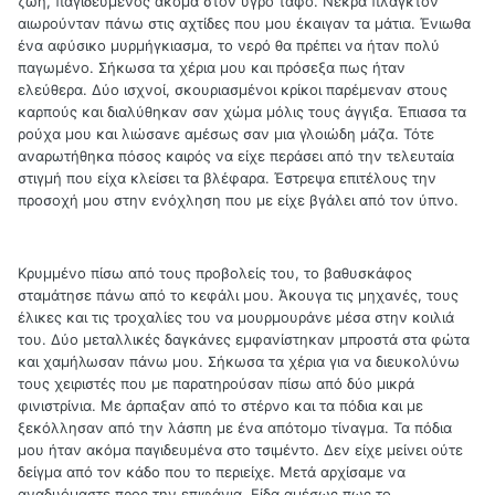
ζωή, παγιδευμένος ακόμα στον υγρό τάφο. Νεκρά πλαγκτόν
αιωρούνταν πάνω στις αχτίδες που μου έκαιγαν τα μάτια. Ένιωθα
ένα αφύσικο μυρμήγκιασμα, το νερό θα πρέπει να ήταν πολύ
παγωμένο. Σήκωσα τα χέρια μου και πρόσεξα πως ήταν
ελεύθερα. Δύο ισχνοί, σκουριασμένοι κρίκοι παρέμεναν στους
καρπούς και διαλύθηκαν σαν χώμα μόλις τους άγγιξα. Έπιασα τα
ρούχα μου και λιώσανε αμέσως σαν μια γλοιώδη μάζα. Τότε
αναρωτήθηκα πόσος καιρός να είχε περάσει από την τελευταία
στιγμή που είχα κλείσει τα βλέφαρα. Έστρεψα επιτέλους την
προσοχή μου στην ενόχληση που με είχε βγάλει από τον ύπνο.
Κρυμμένο πίσω από τους προβολείς του, το βαθυσκάφος
σταμάτησε πάνω από το κεφάλι μου. Άκουγα τις μηχανές, τους
έλικες και τις τροχαλίες του να μουρμουράνε μέσα στην κοιλιά
του. Δύο μεταλλικές δαγκάνες εμφανίστηκαν μπροστά στα φώτα
και χαμήλωσαν πάνω μου. Σήκωσα τα χέρια για να διευκολύνω
τους χειριστές που με παρατηρούσαν πίσω από δύο μικρά
φινιστρίνια. Με άρπαξαν από το στέρνο και τα πόδια και με
ξεκόλλησαν από την λάσπη με ένα απότομο τίναγμα. Τα πόδια
μου ήταν ακόμα παγιδευμένα στο τσιμέντο. Δεν είχε μείνει ούτε
δείγμα από τον κάδο που το περιείχε. Μετά αρχίσαμε να
αναδυόμαστε προς την επιφάνια. Είδα αμέσως πως το