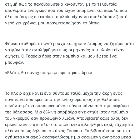
στιγμή πως το παγοθραυστικό κινούνταν με τα τελευταία
αποθέματα ενέργειας που του είχαν απομείνει και παρόλο που
όλοι οι άντρες σε εκείνο το πλοίο είχαν να απολαύσουν ζεστό
νερό για χρόνια, μου πραγματοποίησαν το βίτσιο.
Φόρεσα καθαρά, στεγνά ρούχα και ήμουν έτοιμος να ζητήσω κάτι
να φάω όταν αντιλήφθηκα πως οι μηχανές του πλοίου είχαν
σιγήσει. Ο Γκαρσία ήρθε στην καμπίνα και μου έφερε ένα
μπουφάν.
«Ελάτε, θα συνεχίσουμε με ερπιστριοφώρα.»
Το πλοίο είχε κάνει ένα σύντομο ταξίδι μέχρι την άκρη ενός
παγετώνα που έρεε από την ενδοχώρα προς την θάλασσα,
πενήντα μέτρα συσσωρευμένου πάγου πάνω από την επιφάνια
της θάλασσας. Μια ξύλινη αποβάθρα είχε στηθεί στον πυθμένα
του γκρεμού σαν προσωρινό λιμάνι. Αποβιβαστήκαμε όλοι, δεν
έμεινε κανείς στο πλοίο το οποίο εγκαταλείφθηκε εκεί, «άχρηστο
πλέον» όπως δήλωσε ο κύριος Γκαρσία. Επιβιβαστήκαμε σε τρία
οχήματα και αφού σκαρφαλώσαμε μια σκαμμένη ανηφόρα μέσα