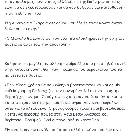
το ανακαλύψεις μόνος σου, αλλά μέρος της δικής μας πορείας
είναι να σε ελευθερώσουμε και να σου δείξουμε μια κατεύθυνση»
ήταν η εξήγηση του.
Στη συνέχεια ο Γκαρσία γύρισε και μου έδειξε έναν κοντό άντρα
δίπλα σε μια σκηνή.
«Ο Μανόλο θα είναι ο οδηγός σου. Θα ολοκληρώσει την δική του
πορεία με αυτή εδώ την αποστολή.»
Κύλησαν μια μεγάλη μεταλλική σφαίρα έξω από μια σπηλιά κοντά
στην κατασκήνωση. Θα ήταν η καμπίνα του αερόστατου που θα
με μετέφερε βόρεια.
«Πριν είκοσι χρόνια θα σου έδειχνα βορειοανατολικά και σε μία
ευθεία γραμμή θα διέσχιζες τον παγωμένο Ατλαντικό προς την
Ιβηρική χερσόνησο. Οι πάγοι όμως άρχισαν να διασπόνται και τα
κύματα έχουν επιστρέψει μαύρα και άγρια. Δεν είναι ασφαλές
ούτε για τα πλεούμενα. Ο μόνος δρόμος τώρα είναι βορειοδυτικά.
Πρέπει να περάσεις πρώτα στην Ασία μέσω Αλάσκας και
Βερίγγειου Πορθμού. Εκεί οι πάγοι ακόμα κρατούν.»
Είχα να διασχίσω μεγάλη απόσταση αλλά το μόνο που δεν είχα