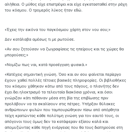
αλήθεια. Ο μύθος είχε επιστρέψει και είχε εγκατασταθεί στην ράχη
του κόσμου. Ο τρομερός λύκος ήταν εδώ.
«Έχεις την εικόνα του παγκόσμιου χάρτη στον νου σου;»
Δεν κατάλαβα αμέσως τι με ρωτούσε.
«Αν σου ζητούσαν να ζωγραφίσεις τις ηπείρους και τις χώρες θα
μπορούσες;»
«Νομίζω πως ναι, κατά προσέγγιση φυσικά.»
«Κατέχεις σημαντική γνώση. Όσο και αν σου φαίνεται περίεργο
έχουν χαθεί πολλές τέτοιες βασικές πληροφορίες. Οι βιβλιοθήκες
του κόσμου χάθηκαν κάτω από τους πάγους, ο πλανήτης δεν
έχει δει ηλεκτρισμό τα τελευταία διακόσια χρόνια, και όσοι
γνώριζαν κάτι πέθαναν μέσα στη βία της επιβίωσης πριν
προλάβουν να τα σκαλίσουν στις πέτρες. Υπήρξαν θύλακες
ανθρώπινων φυλών που ταμπουρώθηκαν πίσω από απόρθητα
τείχη κρατώντας κάθε πολύτιμη γνώση για τον εαυτό τους, οι
απόγονοι τους όμως δεν τα κατάφεραν εξίσου καλά και
απομυζώντας κάθε πηγή ενέργειας που θα τους διατηρούσε στη