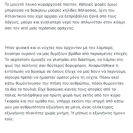
Το μουντό λευκό κυριαρχούσε παντού. Κάποιες φορές όμως
μπορούσα να διακρίνω μαύρες κηλίδες θάλασσας, ίχνη του
Ατλαντικού που είχε αρχίσει να ξεπροβάλλει ξανά από τους
πάγους, μαύρο και γυαλιστερό νερό που απλωνόταν στον κόσμο
σαν τον ιστό μιας τεράστιας αράχνης.
Ήταν φυσικά και οι νύχτες που έρχονταν με τον λαμπερό,
έναστρο ουρανό να μας θυμίζουν βράδια από περασμένες εποχές.
Το αερόστατο έμοιαζε να γλιστράει στο διάστημα, να λάμπει στο
φως της σελήνης σαν δεύτερος δορυφόρος. Αναρωτήθηκα τι
εντύπωση να δώσαμε σε όσους έτυχε να μας δουν να περνούμε,
σίγουρα πρέπει να ήμασταν ορατοί μόνο τη νύχτα. Πόσοι εκεί
κάτω θυμόντουσαν την πτήση του ανθρώπου, πόσοι θυμούνταν
τα ίδια τα πουλιά; Είχε διασώσει κανείς τους ιστορίες από τα
παλιά; Αντιλήφθηκα για πρώτη φορά πως εκτός από τον κύριο
Γκαρσία και την ομάδα του, υπήρχε εκείνη την στιγμή από κάτω
μου μια ανθρωπότητα εξωγήινη σε μένα, ένας ολόκληρος
εξωγήινος πλανήτης χωρίς μνήμη. Ή μήπως ο εξωγήινος ήμουν
εγώ;