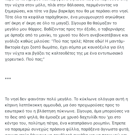
την νύχτα στον μόλο, πλάι στην θάλασσα, περιμένοντας να
ξημερώσει, και τότε να βρω βαρκάρη που θα με περάσει στο νησί.
Τότε όλα τα κεφάλια ταράχθηκαν, ένα μουρμουρητό σηκώθηκε
απ’ άκρη σ’ άκρη σε όλο το μαγαζί. Σίγουρα θα θαύμαζαν το
μεγάλο μου θάρρος. Βαδίζοντας προς την έξοδο, ο ταβερνιάρης
με άρπαξε από το μανίκι, το χρυσό του δόντι ανεβοκατέβαινε και
γυάλιζε καθώς μιλούσε: ‘‘Πού πας τρελέ; Κάτσε εδώ! Η μαντάμ-
Βικτορία έχει ζεστό δωμάτιο, έχει σόμπα με καυσόξυλα για όλη
την νύχτα και βγάζει τις καλτσοδέτες της με ένα εντυπωσιακό
χορευτικό. Πού πας;’’
***
Το νησί δεν φαινόταν πολύ μεγάλο. Το κύκλωνε ολόγυρα αυτή η
κίτρινη λεπτόκοκκη αμμουδιά, μα όσο προχωρούσες προς το
εσωτερικό του η βλάστηση πύκνωνε. Σίγουρα, άμα μπορούσες να
το δεις από ψηλά, θα έμοιαζε με χρυσό δαχτυλίδι που ’χει στο
κέντρο του, πολύτιμη πέτρα, ένα καταπράσινο ρουμπίνι. Έπρεπε
να παραμερώ συνεχώς πράσινα φύλλα, παράξενα άγνωστα φυτά,