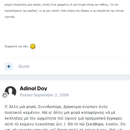
μικρές ιστοριούλες μου ακόμη, επειδή είναι γραμμένες σε μία στιγμή πίστης και πάθους, ''εκ του
περισσεύματος της καρδίας'', κι ας μην πατούν τόσο στέρεα στο έδαφος κι ας στερούνται της τέλειας
τεχνικής.
Ευχαριστώ και πάλι.
Quote
Adinol Doy
Posted
September 2, 2009
Γι' ἄλλη μιὰ φορά, Συνοδοιπόρε, βρίσκομαι ἐνώπιον ἑνὸς
ποιητικοῦ κειμένου. Καὶ γι' ἄλλη μιὰ φορὰ καταφέρνεις νὰ μὲ
ἐκπλήξεις μὲ τὴν ὡριμότητα τοῦ ὕφους (μὰ πραγματικὰ ἔγραψες
αὐτὸ τὸ κείμενο λυκειόπαις ὦν; ). Θὰ τὸ πῶ ξεκάθαρα, λοιπόν, ὅτι
ναί, σὲ γενικὲς γραμμὲς μοῦ ἄρεσε πολὺ τὸ κείμενό σου. Ναί, μὲ