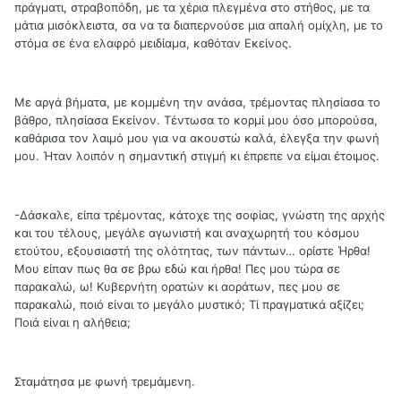
πράγματι, στραβοπόδη, με τα χέρια πλεγμένα στο στήθος, με τα
μάτια μισόκλειστα, σα να τα διαπερνούσε μια απαλή ομίχλη, με το
στόμα σε ένα ελαφρό μειδίαμα, καθόταν Εκείνος.
Με αργά βήματα, με κομμένη την ανάσα, τρέμοντας πλησίασα το
βάθρο, πλησίασα Εκείνον. Τέντωσα το κορμί μου όσο μπορούσα,
καθάρισα τον λαιμό μου για να ακουστώ καλά, έλεγξα την φωνή
μου. Ήταν λοιπόν η σημαντική στιγμή κι έπρεπε να είμαι έτοιμος.
-Δάσκαλε, είπα τρέμοντας, κάτοχε της σοφίας, γνώστη της αρχής
και του τέλους, μεγάλε αγωνιστή και αναχωρητή του κόσμου
ετούτου, εξουσιαστή της ολότητας, των πάντων… ορίστε Ήρθα!
Μου είπαν πως θα σε βρω εδώ και ήρθα! Πες μου τώρα σε
παρακαλώ, ω! Κυβερνήτη ορατών κι αοράτων, πες μου σε
παρακαλώ, ποιό είναι το μεγάλο μυστικό; Τί πραγματικά αξίζει;
Ποιά είναι η αλήθεια;
Σταμάτησα με φωνή τρεμάμενη.