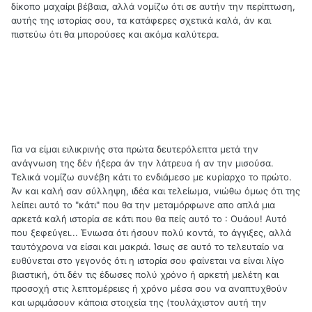
δίκοπο μαχαίρι βέβαια, αλλά νομίζω ότι σε αυτήν την περίπτωση,
αυτής της ιστορίας σου, τα κατάφερες σχετικά καλά, άν και
πιστεύω ότι θα μπορούσες και ακόμα καλύτερα.
Για να είμαι ειλικρινής στα πρώτα δευτερόλεπτα μετά την
ανάγνωση της δέν ήξερα άν την λάτρευα ή αν την μισούσα.
Τελικά νομίζω συνέβη κάτι το ενδιάμεσο με κυρίαρχο το πρώτο.
Άν και καλή σαν σύλληψη, ιδέα και τελείωμα, νιώθω όμως ότι της
λείπει αυτό το "κάτι" που θα την μεταμόρφωνε απο απλά μια
αρκετά καλή ιστορία σε κάτι που θα πείς αυτό το : Ουάου! Αυτό
που ξεφεύγει... Ένιωσα ότι ήσουν πολύ κοντά, το άγγιξες, αλλά
ταυτόχρονα να είσαι και μακριά. Ίσως σε αυτό το τελευταίο να
ευθύνεται στο γεγονός ότι η ιστορία σου φαίνεται να είναι λίγο
βιαστική, ότι δέν τις έδωσες πολύ χρόνο ή αρκετή μελέτη και
προσοχή στις λεπτομέρειες ή χρόνο μέσα σου να αναπτυχθούν
και ωριμάσουν κάποια στοιχεία της (τουλάχιστον αυτή την