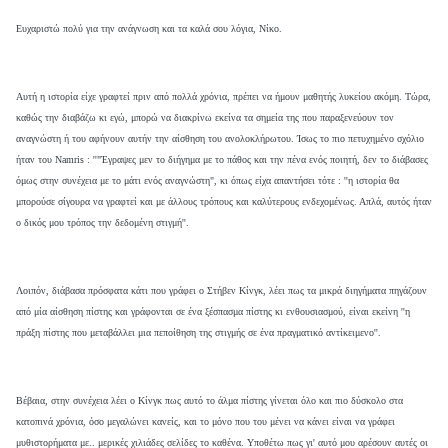
Ευχαριστώ πολύ για την ανάγνωση και τα καλά σου λόγια, Νίκο.
Αυτή η ιστορία είχε γραφτεί πριν από πολλά χρόνια, πρέπει να ήμουν μαθητής λυκείου ακόμη. Τώρα,
καθώς την διαβάζω κι εγώ, μπορώ να διακρίνω εκείνα τα σημεία της που παραξενεύουν τον
αναγνώστη ή του αφήνουν αυτήν την αίσθηση του ανολοκλήρωτου. Ίσως το πιο πετυχημένο σχόλιο
ήταν του Namris : ''"Έγραψες μεν το διήγημα με το πάθος και την πένα ενός ποιητή, δεν το διάβασες
όμως στην συνέχεια με το μάτι ενός αναγνώστη", κι όπως είχα απαντήσει τότε : ''η ιστορία θα
μπορούσε σίγουρα να γραφτεί και με άλλους τρόπους και καλύτερους ενδεχομένως. Απλά, αυτός ήταν
ο δικός μου τρόπος την δεδομένη στιγμή''.
Λοιπόν, διάβασα πρόσφατα κάτι που γράφει ο Στήβεν Κίνγκ, λέει πως τα μικρά διηγήματα πηγάζουν
από μία αίσθηση πίστης και γράφονται σε ένα ξέσπασμα πίστης κι ενθουσιασμού, είναι εκείνη ''η
πράξη πίστης που μεταβάλλει μια πεποίθηση της στιγμής σε ένα πραγματικό αντίκειμενο''.
Βέβαια, στην συνέχεια λέει ο Κίνγκ πως αυτό το άλμα πίστης γίνεται όλο και πιο δύσκολο στα
κατοπινά χρόνια, όσο μεγαλώνει κανείς, και το μόνο που του μένει να κάνει είναι να γράφει
μυθιστορήματα με.. μερικές χιλιάδες σελίδες το καθένα. Υποθέτω πως γι' αυτό μου αρέσουν αυτές οι