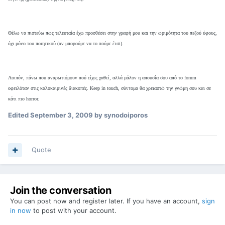
Θέλω να πιστεύω πως τελευταία έχω προσθέσει στην γραφή μου και την ωριμότητα του πεζού ύφους,
όχι μόνο του ποιητικού (αν μπορούμε να το πούμε έτσι).
Λοιπόν, πάνω που αναρωτιόμουν πού είχες χαθεί, αλλά μάλον η απουσία σου από το forum
οφειλόταν στις καλοκαιρινές διακοπές. Keep in touch, σύντομα θα χρειαστώ την γνώμη σου και σε
κάτι πιο horror.
Edited
September 3, 2009
by synodoiporos
Quote
Join the conversation
You can post now and register later. If you have an account,
sign
in now
to post with your account.