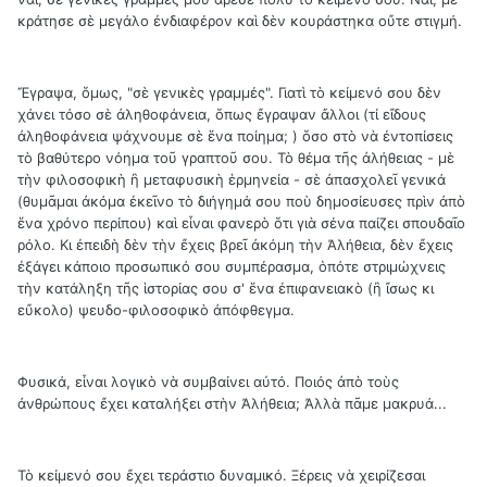
κράτησε σὲ μεγάλο ἐνδιαφέρον καὶ δὲν κουράστηκα οὔτε στιγμή.
Ἔγραψα, ὅμως, "σὲ γενικὲς γραμμές". Γιατὶ τὸ κείμενό σου δὲν
χάνει τόσο σὲ ἀληθοφάνεια, ὅπως ἔγραψαν ἄλλοι (τί εἴδους
ἀληθοφάνεια ψάχνουμε σὲ ἕνα ποίημα; ) ὅσο στὸ νὰ ἐντοπίσεις
τὸ βαθύτερο νόημα τοῦ γραπτοῦ σου. Τὸ θέμα τῆς ἀλήθειας - μὲ
τὴν φιλοσοφικὴ ἢ μεταφυσικὴ ἑρμηνεία - σὲ ἀπασχολεῖ γενικά
(θυμᾶμαι ἀκόμα ἐκεῖνο τὸ διήγημά σου ποὺ δημοσίευσες πρὶν ἀπὸ
ἕνα χρόνο περίπου) καὶ εἶναι φανερὸ ὅτι γιὰ σένα παίζει σπουδαῖο
ρόλο. Κι ἐπειδὴ δὲν τὴν ἔχεις βρεῖ ἀκόμη τὴν Ἀλήθεια, δὲν ἔχεις
ἐξάγει κάποιο προσωπικό σου συμπέρασμα, ὁπότε στριμώχνεις
τὴν κατάληξη τῆς ἱστορίας σου σ' ἕνα ἐπιφανειακὸ (ἢ ἴσως κι
εὔκολο) ψευδο-φιλοσοφικὸ ἀπόφθεγμα.
Φυσικά, εἶναι λογικὸ νὰ συμβαίνει αὐτό. Ποιός ἀπὸ τοὺς
ἀνθρώπους ἔχει καταλήξει στὴν Ἀλήθεια; Ἀλλὰ πᾶμε μακρυά...
Τὸ κείμενό σου ἔχει τεράστιο δυναμικό. Ξέρεις νὰ χειρίζεσαι