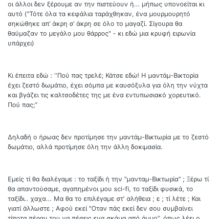
οι άλλοι δεν ξέρουμε αν την πιστεύουν ή... μήπως υπονοείται κι
αυτό ("Τότε όλα τα κεφάλια ταράχθηκαν, ένα μουρμουρητό
σηκώθηκε απ’ άκρη σ’ άκρη σε όλο το μαγαζί. Σίγουρα θα
θαύμαζαν το μεγάλο μου θάρρος" - κι εδώ μια κρυφή ειρωνία
υπάρχει)
Κι έπειτα εδώ : ‘‘Πού πας τρελέ; Κάτσε εδώ! Η μαντάμ-Βικτορία
έχει ζεστό δωμάτιο, έχει σόμπα με καυσόξυλα για όλη την νύχτα
και βγάζει τις καλτσοδέτες της με ένα εντυπωσιακό χορευτικό.
Πού πας;’’
Δηλαδή ο ήρωας δεν προτίμησε την μαντάμ-Βικτωρία με το ζεστό
δωμάτιο, αλλά προτίμησε όλη την άλλη δοκιμασία.
Εμείς τί θα διαλέγαμε : το ταξίδι ή την "μανταμ-Βικτωρία" ; Ξέρω τί
θα απαντούσαμε, αγαπημένοι μου sci-fi, το ταξίδι φυσικά, το
ταξίδι.. χαχα... Μα θα το επιλέγαμε στ' αλήθεια ; ε ; τί λέτε ; Και
γιατί άλλωστε ; Αφού εκεί "Οταν πάς εκεί δεν σου συμβαίνει
τίποτα πέραν του να πέσεις ενα σκάμα από άμμο", όπως λέει ο