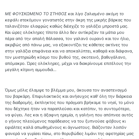
ΜΕ ΦΟΥΣΚΩΜΕΝΟ ΤΟ ΣΤΗΘΟΣ και λίγο ζαλισμένο ακόμη το
κεφάλι
στεκόμουν γονατιστός στην άκρη της μικρής βάρκας που
ταλανιζόταν ελαφρώς καθώς διέσχιζε το γαλάζιο μπροστά μας.
Και ώρες ολόκληρες τίποτα άλλο δεν αντίκριζαν τα μάτια μου
πέρα από την απαλή θάλασσα, τον γαλανό ουρανό και τον ήλιο,
ακριβώς από πάνω μας, να εξακοντίζει τις κάθετες ακτίνες του
στην γαλάζια επιφάνεια και να αποκαλύπτει, καθαρά και διάφανα,
τον μυστηριώδη κόσμο του βυθού της, σκοτεινό, βαθυγάλανο,
απόμακρο. Ώρες ολόκληρες, μέχρι να διακρίνουμε επιτέλους την
μεγάλη κίτρινη αμμουδιά…
Όμως μόλις έλαμψε το βλέμμα μου, άκουσα τον αναστεναγμό
του βαρκάρη. Επιφυλακτικός και ανήσυχος καθ’ όλη την διάρκεια
της διαδρομής, έκπληκτος που πράγματι βρήκαμε το νησί, το μόνο
που δέχτηκε ήταν να παραπλεύσει και κατόπιν, το συντομότερο,
να φύγει. Λες και η άξαφνη ηρεμία, η γαλήνη που απόπνεε αυτός
ο γήινος πλεούμενος παράδεισος να του ξυπνούσε φόβους κι
εφιάλτες καλά απωθημένους κι άγνωστους. Βιάζονταν λοιπόν
φανερά να γυρίσει πίσω, στο θορυβώδες λιμάνι της αφετηρίας μας