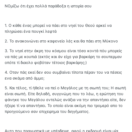
ΝΟμίζω ότι έχει πολλά παράδοξα η ιστορία σου
1. Ο κάθε ένας μπορεί να πάει στο νησί του Θεού αρκεί να
πληρώσει ένα πουγκί λεφτά
2. Το ανακοινώνει στο καφενείο λές και θα πάει στη Μύκονο
3. Το νησί στην άκρη του κόσμου είναι τόσο κοντά πόυ μπορείς
να πάς με κουπιά (εκτός και άν είχε για βαρκάρη το σουπερμαν
οπότε τί διαολο φοβόταν τέτοιος βαρκάρης;)
4. Οταν πάς εκεί δεν σου συμβαίνει τίποτα πέραν του να πέσεις
ενα σκάμα από άμμο;
5. Και τέλος, τί ήθελε να πεί ο Μεγάλος με τη σιωπή του; Η σιωπή
είναι σιωπή. Είτε δηλαδή, συγγνώμη που το λέω, η ερώτηση του
φάνηκε του Μεγάλου εντελώς ανάξια να την απαντήσει είτε, δεν
ήξερε τί να απαντήσει. Το οποίο είναι ακόμη πιο τρομερό απο το
προηγούμενο σαν επιχειρημα του διηγήματος.
Αυτο που πραγματικά με μπέρδεψε, αφού η εκδρομή είναι μία