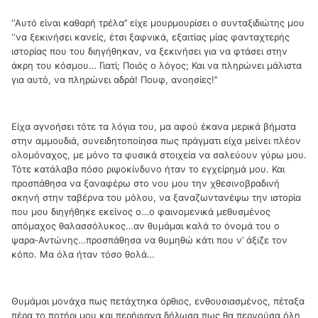
‘‘Αυτό είναι καθαρή τρέλα’’ είχε μουρμουρίσει ο συνταξιδιώτης μου
‘‘να ξεκινήσει κανείς, έτσι ξαφνικά, εξαιτίας μίας φανταχτερής
ιστορίας που του διηγήθηκαν, να ξεκινήσει για να φτάσει στην
άκρη του κόσμου… Γιατί; Ποιός ο λόγος; Και να πληρώνει μάλιστα
για αυτό, να πληρώνει αδρά! Πουφ, ανοησίες!’’
Είχα αγνοήσει τότε τα λόγια του, μα αφού έκανα μερικά βήματα
στην αμμουδιά, συνειδητοποίησα πως πράγματι είχα μείνει πλέον
ολομόναχος, με μόνο τα φυσικά στοιχεία να σαλεύουν γύρω μου.
Τότε κατάλαβα πόσο ριψοκίνδυνο ήταν το εγχείρημά μου. Και
προσπάθησα να ξαναφέρω στο νου μου την χθεσινοβραδινή
σκηνή στην ταβέρνα του μόλου, να ξαναζωντανέψω την ιστορία
που μου διηγήθηκε εκείνος ο…ο φαινομενικά μεθυσμένος
απόμαχος θαλασσόλυκος…αν θυμάμαι καλά το όνομά του ο
ψαρα-Αντώνης…προσπάθησα να θυμηθώ κάτι που ν’ άξιζε τον
κόπο. Μα όλα ήταν τόσο θολά…
Θυμάμαι μονάχα πως πετάχτηκα όρθιος, ενθουσιασμένος, πέταξα
πέρα το ποτήρι μου και περήφανα δήλωσα πως θα περνούσα όλη