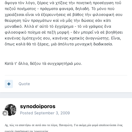
ἄψογα τὸν λόγο, ξέρεις νὰ χτίζεις τὴν ποιητικὴ προσέγγιση τοῦ
πεζοῦ ποιήματος - πράγματα φανερά, δηλαδή. Τὸ μόνο ποὺ
χρειάζεσαι εἶναι νὰ ἐξερευνήσεις σὲ βάθος τὴν φιλοσοφική σου
θεώρηση τῶν πραγμάτων καὶ νὰ μᾶς τὴν δώσεις σὰν κάτι
μοναδικό. Ἀλλὰ σ' αὐτὸ τὸ ἐγχείρημα - τὸ νὰ γράψεις ἕνα
φιλοσοφικὸ ποίημα σὲ πεζὴ μορφή - δὲν μπορεῖ νὰ σὲ βοηθήσει
κανένας ὁμότεχνός σου, κανένας κριτικὸς ἀναγνώστης. Εἶναι,
ὅπως καλὰ θὰ τὸ ξέρεις, μιὰ ἀπόλυτα μοναχικὴ διαδικασία.
Κατὰ τ' ἄλλα, δέξου τὰ συγχαρητήριά μου.
Quote
synodoiporos
Posted
September 3, 2009
Αχ, πώς να απαντήσω σε αυτά σου τα λόγια, Παναγιώτη. Για ακόμη μία φορά αποδεικνύεσαι ένας
ευγενής (gentleman) της λογοτεχνίας.