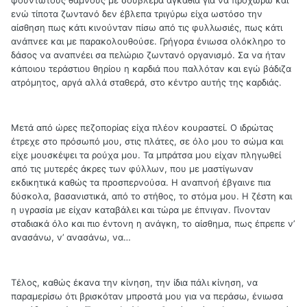
φουντωτούς θάμνους με σουβλερά αγκάθια για να προχωρώ και
ενώ τίποτα ζωντανό δεν έβλεπα τριγύρω είχα ωστόσο την
αίσθηση πως κάτι κινούνταν πίσω από τις φυλλωσιές, πως κάτι
ανάπνεε και με παρακολουθούσε. Γρήγορα ένιωσα ολόκληρο το
δάσος να αναπνέει σα πελώριο ζωντανό οργανισμό. Σα να ήταν
κάποιου τεράστιου θηρίου η καρδιά που παλλόταν και εγώ βάδιζα
ατρόμητος, αργά αλλά σταθερά, στο κέντρο αυτής της καρδιάς.
Μετά από ώρες πεζοπορίας είχα πλέον κουραστεί. Ο ιδρώτας
έτρεχε στο πρόσωπό μου, στις πλάτες, σε όλο μου το σώμα και
είχε μουσκέψει τα ρούχα μου. Τα μπράτσα μου είχαν πληγωθεί
από τις μυτερές άκρες των φύλλων, που με μαστίγωναν
εκδικητικά καθώς τα προσπερνούσα. Η αναπνοή έβγαινε πια
δύσκολα, βασανιστικά, από το στήθος, το στόμα μου. Η ζέστη και
η υγρασία με είχαν καταβάλει και τώρα με έπνιγαν. Γίνονταν
σταδιακά όλο και πιο έντονη η ανάγκη, το αίσθημα, πως έπρεπε ν’
ανασάνω, ν’ ανασάνω, να…
Τέλος, καθώς έκανα την κίνηση, την ίδια πάλι κίνηση, να
παραμερίσω ότι βρισκόταν μπροστά μου για να περάσω, ένιωσα