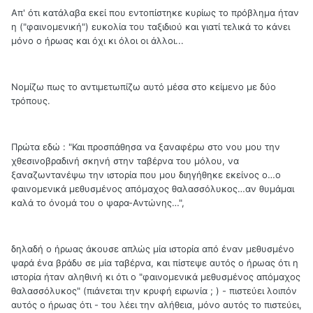
Απ' ότι κατάλαβα εκεί που εντοπίστηκε κυρίως το πρόβλημα ήταν
η ("φαινομενική") ευκολία του ταξιδιού και γιατί τελικά το κάνει
μόνο ο ήρωας και όχι κι όλοι οι άλλοι...
Νομίζω πως το αντιμετωπίζω αυτό μέσα στο κείμενο με δύο
τρόπους.
Πρώτα εδώ : "Και προσπάθησα να ξαναφέρω στο νου μου την
χθεσινοβραδινή σκηνή στην ταβέρνα του μόλου, να
ξαναζωντανέψω την ιστορία που μου διηγήθηκε εκείνος ο…ο
φαινομενικά μεθυσμένος απόμαχος θαλασσόλυκος…αν θυμάμαι
καλά το όνομά του ο ψαρα-Αντώνης…",
δηλαδή ο ήρωας άκουσε απλώς μία ιστορία από έναν μεθυσμένο
ψαρά ένα βράδυ σε μία ταβέρνα, και πίστεψε αυτός ο ήρωας ότι η
ιστορία ήταν αληθινή κι ότι ο "φαινομενικά μεθυσμένος απόμαχος
θαλασσόλυκος" (πιάνεται την κρυφή ειρωνία ; ) - πιστεύει λοιπόν
αυτός ο ήρωας ότι - του λέει την αλήθεια, μόνο αυτός το πιστεύει,