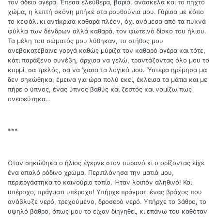
τον άδειο αγέρα. Έπεσα ελεύθερα, βαριά, ανάσκελα και το πηχτό
χώμα, η λεπτή σκόνη μπήκε στα ρουθούνια μου. Γύρισα με κόπο
το κεφάλι κι αντίκρισα καθαρά πλέον, όχι ανάμεσα από τα πυκνά
φύλλα των δένδρων αλλά καθαρά, τον φωτεινό δίσκο του ήλιου.
Τα μέλη του σώματός μου λύθηκαν, το στήθος μου
ανεβοκατέβαινε γοργά καθώς μύριζα τον καθαρό αγέρα και τότε,
κάτι παράξενο συνέβη, άρχισα να γελώ, τραντάζοντας όλο μου το
κορμί, σα τρελός, σα να ’χασα τα λογικά μου. Ύστερα ηρέμησα μα
δεν σηκώθηκα, έμεινα για ώρα πολύ εκεί, έκλεισα τα μάτια και με
πήρε ο ύπνος, ένας ύπνος βαθύς και ζεστός και νομίζω πως
ονειρεύτηκα…
***
Όταν σηκώθηκα ο ήλιος έγερνε στον ουρανό κι ο ορίζοντας είχε
ένα απαλό ρόδινο χρώμα. Περιπλάνησα την ματιά μου,
περιεργάστηκα το καινούριο τοπίο. Ήταν λοιπόν αληθινό! Και
υπέροχο, πράγματι υπέροχο! Υπήρχε πράγματι ένας βράχος που
ανάβλυζε νερό, τρεχούμενο, δροσερό νερό. Υπήρχε το βάθρο, το
υψηλό βάθρο, όπως μου το είχαν διηγηθεί, κι επάνω του καθόταν