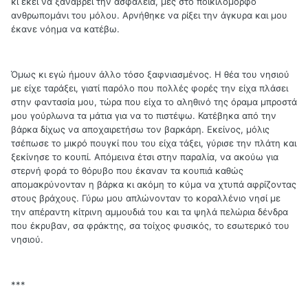
κι εκεί να ξαναβρεί την ασφάλεια, μες στο ποικιλόμορφο
ανθρωπομάνι του μόλου. Αρνήθηκε να ρίξει την άγκυρα και μου
έκανε νόημα να κατέβω.
Όμως κι εγώ ήμουν άλλο τόσο ξαφνιασμένος. Η θέα του νησιού
με είχε ταράξει, γιατί παρόλο που πολλές φορές την είχα πλάσει
στην φαντασία μου, τώρα που είχα το αληθινό της όραμα μπροστά
μου γούρλωνα τα μάτια για να το πιστέψω. Κατέβηκα από την
βάρκα δίχως να αποχαιρετήσω τον βαρκάρη. Εκείνος, μόλις
τσέπωσε το μικρό πουγκί που του είχα τάξει, γύρισε την πλάτη και
ξεκίνησε το κουπί. Απόμεινα έτσι στην παραλία, να ακούω για
στερνή φορά το θόρυβο που έκαναν τα κουπιά καθώς
απομακρύνονταν η βάρκα κι ακόμη το κύμα να χτυπά αφρίζοντας
στους βράχους. Γύρω μου απλώνονταν το κοραλλένιο νησί με
την απέραντη κίτρινη αμμουδιά του και τα ψηλά πελώρια δένδρα
που έκρυβαν, σα φράκτης, σα τοίχος φυσικός, το εσωτερικό του
νησιού.
***