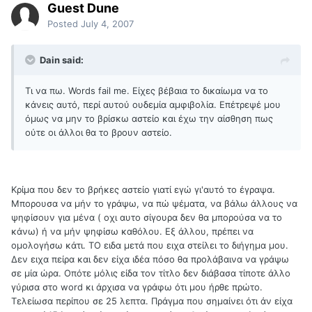
Guest Dune
Posted
July 4, 2007
Dain said:
Τι να πω. Words fail me. Είχες βέβαια το δικαίωμα να το
κάνεις αυτό, περί αυτού ουδεμία αμφιβολία. Επέτρεψέ μου
όμως να μην το βρίσκω αστείο και έχω την αίσθηση πως
ούτε οι άλλοι θα το βρουν αστείο.
Κρίμα που δεν το βρήκες αστείο γιατί εγώ γι'αυτό το έγραψα.
Μπορουσα να μήν το γράψω, να πώ ψέματα, να βάλω άλλους να
ψηφίσουν για μένα ( οχι αυτο σίγουρα δεν θα μπορούσα να το
κάνω) ή να μήν ψηφίσω καθόλου. Εξ άλλου, πρέπει να
ομολογήσω κάτι. ΤΟ ειδα μετά που ειχα στείλει το διήγημα μου.
Δεν ειχα πείρα και δεν είχα ιδέα πόσο θα προλάβαινα να γράψω
σε μία ώρα. Οπότε μόλις είδα τον τίτλο δεν διάβασα τίποτε άλλο
γύρισα στο word κι άρχισα να γράφω ότι μου ήρθε πρώτο.
Τελείωσα περίπου σε 25 λεπτα. Πράγμα που σημαίνει ότι άν είχα