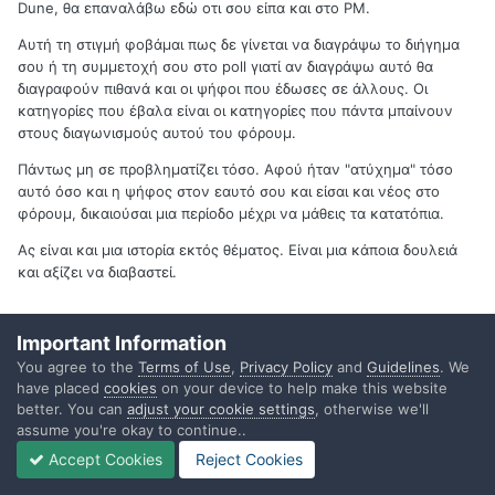
Dune, θα επαναλάβω εδώ οτι σου είπα και στο PM.
Aυτή τη στιγμή φοβάμαι πως δε γίνεται να διαγράψω το διήγημα
σου ή τη συμμετοχή σου στο poll γιατί αν διαγράψω αυτό θα
διαγραφούν πιθανά και οι ψήφοι που έδωσες σε άλλους. Οι
κατηγορίες που έβαλα είναι οι κατηγορίες που πάντα μπαίνουν
στους διαγωνισμούς αυτού του φόρουμ.
Πάντως μη σε προβληματίζει τόσο. Αφού ήταν "ατύχημα" τόσο
αυτό όσο και η ψήφος στον εαυτό σου και είσαι και νέος στο
φόρουμ, δικαιούσαι μια περίοδο μέχρι να μάθεις τα κατατόπια.
Ας είναι και μια ιστορία εκτός θέματος. Είναι μια κάποια δουλειά
και αξίζει να διαβαστεί.
Important Information
Quote
You agree to the
Terms of Use
,
Privacy Policy
and
Guidelines
. We
have placed
cookies
on your device to help make this website
better. You can
adjust your cookie settings
, otherwise we'll
assume you're okay to continue..
Guest Dune
Posted
July 5, 2007
Accept Cookies
Reject Cookies