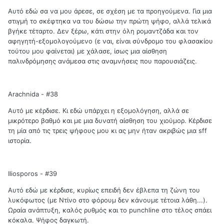
Αυτό εδώ σα να μου άρεσε, σε σχέση με τα προηγούμενα. Για μια
στιγμή το σκέφτηκα να του δώσω την πρώτη ψήφο, αλλά τελικά
βγήκε τέταρτο. Δεν ξέρω, κάτι στην όλη ρομαντζάδα και τον
αφηγητή-εξομολογούμενο (ε ναι, είναι σύνδρομο του φλασακίου
τούτου μου φαίνεται) με χάλασε, ίσως μια αίσθηση
παλινδρόμησης ανάμεσα στις αναμνήσεις που παρουσιάζεις.
Arachnida - #38
Αυτό με κέρδισε. Κι εδώ υπάρχει η εξομολόγηση, αλλά σε
μικρότερο βαθμό και με μια δυνατή αίσθηση του χιούμορ. Κέρδισε
τη μία από τις τρεις ψήφους μου κι ας μην ήταν ακριβώς μια sff
ιστορία.
Iliosporos - #39
Αυτό εδώ με κέρδισε, κυρίως επειδή δεν έβλεπα τη ζώνη του
λυκόφωτος (με Ντίνο στο φόρουμ δεν κάνουμε τέτοια λάθη...).
Ωραία ανάπτυξη, καλός ρυθμός και το punchline στο τέλος σπάει
κόκαλα. Ψήφος δαγκωτή.