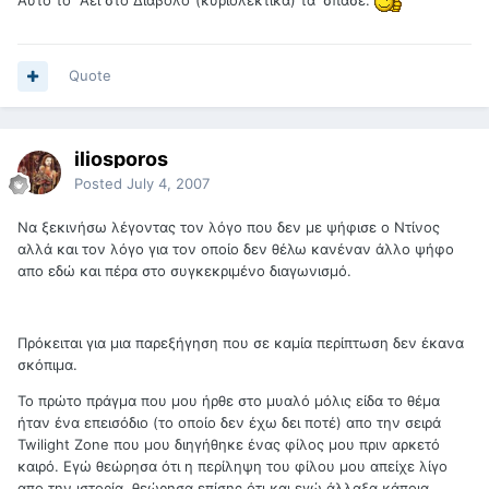
Αυτό το "Άει στο Διάβολο"(κυριολεκτικά) τα 'σπασε.
Quote
iliosporos
Posted
July 4, 2007
Nα ξεκινήσω λέγοντας τον λόγο που δεν με ψήφισε ο Ντίνος
αλλά και τον λόγο για τον οποίο δεν θέλω κανέναν άλλο ψήφο
απο εδώ και πέρα στο συγκεκριμένο διαγωνισμό.
Πρόκειται για μια παρεξήγηση που σε καμία περίπτωση δεν έκανα
σκόπιμα.
Το πρώτο πράγμα που μου ήρθε στο μυαλό μόλις είδα το θέμα
ήταν ένα επεισόδιο (το οποίο δεν έχω δει ποτέ) απο την σειρά
Twilight Zone που μου διηγήθηκε ένας φίλος μου πριν αρκετό
καιρό. Εγώ θεώρησα ότι η περίληψη του φίλου μου απείχε λίγο
απο την ιστορία, θεώρησα επίσης ότι και εγώ άλλαξα κάποια