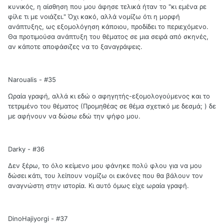
κυνικός, η αίσθηση που μου άφησε τελικά ήταν το "κι εμένα ρε
φίλε τι με νοιάζει." Όχι κακό, αλλά νομίζω ότι η μορφή
ανάπτυξης, ως εξομολόγηση κάποιου, προδίδει το περιεχόμενο.
Θα προτιμούσα ανάπτυξη του θέματος σε μια σειρά από σκηνές,
αν κάποτε αποφάσιζες να το ξαναγράψεις.
Naroualis - #35
Ωραία γραφή, αλλά κι εδώ ο αφηγητής-εξομολογούμενος και το
τετριμένο του θέματος (Προμηθέας σε θέμα σχετικό με δεσμά; ) δε
με αφήνουν να δώσω εδώ την ψήφο μου.
Darky - #36
Δεν ξέρω, το όλο κείμενο μου φάνηκε πολύ φλου για να μου
δώσει κάτι, του λείπουν νομίζω οι εικόνες που θα βάλουν τον
αναγνώστη στην ιστορία. Κι αυτό όμως είχε ωραία γραφή.
DinoHajiyorgi - #37