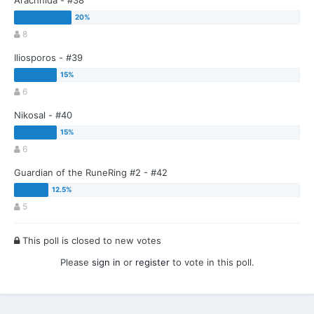
Arachnida - #38
8
Iliosporos - #39
6
Nikosal - #40
6
Guardian of the RuneRing #2 - #42
5
This poll is closed to new votes
Please
sign in
or
register
to vote in this poll.