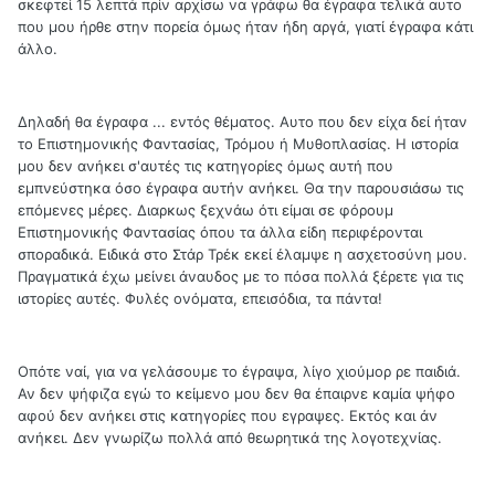
σκεφτεί 15 λεπτά πρίν αρχίσω να γράφω θα έγραφα τελικά αυτο
που μου ήρθε στην πορεία όμως ήταν ήδη αργά, γιατί έγραφα κάτι
άλλο.
Δηλαδή θα έγραφα ... εντός θέματος. Αυτο που δεν είχα δεί ήταν
το Επιστημονικής Φαντασίας, Τρόμου ή Μυθοπλασίας. Η ιστορία
μου δεν ανήκει σ'αυτές τις κατηγορίες όμως αυτή που
εμπνεύστηκα όσο έγραφα αυτήν ανήκει. Θα την παρουσιάσω τις
επόμενες μέρες. Διαρκως ξεχνάω ότι είμαι σε φόρουμ
Επιστημονικής Φαντασίας όπου τα άλλα είδη περιφέρονται
σποραδικά. Ειδικά στο Στάρ Τρέκ εκεί έλαμψε η ασχετοσύνη μου.
Πραγματικά έχω μείνει άναυδος με το πόσα πολλά ξέρετε για τις
ιστορίες αυτές. Φυλές ονόματα, επεισόδια, τα πάντα!
Οπότε ναί, για να γελάσουμε το έγραψα, λίγο χιούμορ ρε παιδιά.
Αν δεν ψήφιζα εγώ το κείμενο μου δεν θα έπαιρνε καμία ψήφο
αφού δεν ανήκει στις κατηγορίες που εγραψες. Εκτός και άν
ανήκει. Δεν γνωρίζω πολλά από θεωρητικά της λογοτεχνίας.