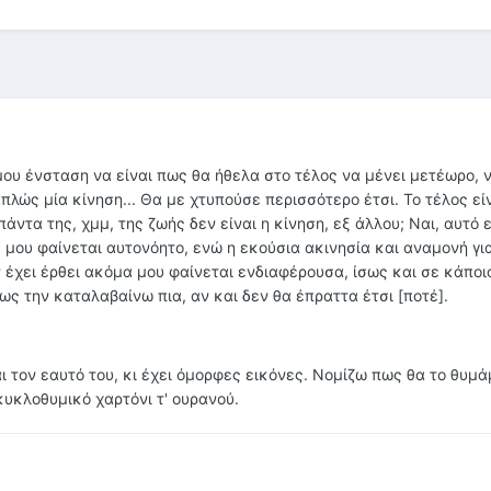
μου ένσταση να είναι πως θα ήθελα στο τέλος να μένει μετέωρο, 
απλώς μία κίνηση... Θα με χτυπούσε περισσότερο έτσι. Το τέλος εί
πάντα της, χμμ, της ζωής δεν είναι η κίνηση, εξ άλλου; Ναι, αυτό εί
ς μου φαίνεται αυτονόητο, ενώ η εκούσια ακινησία και αναμονή γι
 έχει έρθει ακόμα μου φαίνεται ενδιαφέρουσα, ίσως και σε κάποι
ς την καταλαβαίνω πια, αν και δεν θα έπραττα έτσι [ποτέ].
 τον εαυτό του, κι έχει όμορφες εικόνες. Νομίζω πως θα το θυμά
κυκλοθυμικό χαρτόνι τ' ουρανού.