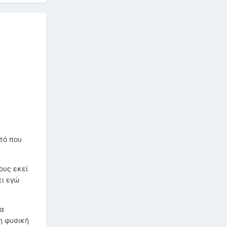
υτό που
ους εκεί
κι εγώ
ρα
η φυσική