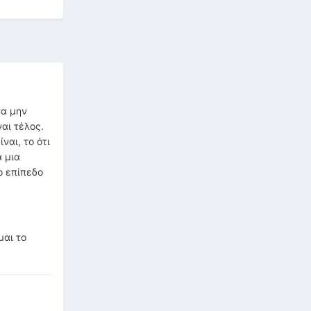
να μην
ναι τέλος.
ναι, το ότι
α μια
ο επίπεδο
μαι το