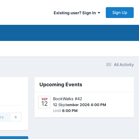
Sign Up
Existing user? Sign In
All Activity
Upcoming Events
BookWalks #42
SEP
12
0
12 September 2026 4:00 PM
Until
6:00 PM
rs
0