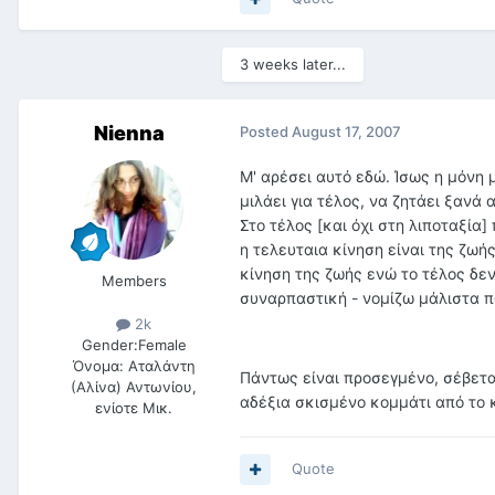
3 weeks later...
Nienna
Posted
August 17, 2007
Μ' αρέσει αυτό εδώ. Ίσως η μόνη 
μιλάει για τέλος, να ζητάει ξανά 
Στο τέλος [και όχι στη λιποταξία] 
η τελευταια κίνηση είναι της ζωή
κίνηση της ζωής ενώ το τέλος δεν
Members
συναρπαστική - νομίζω μάλιστα πω
2k
Gender:
Female
Όνομα:
Αταλάντη
Πάντως είναι προσεγμένο, σέβεται
(Αλίνα) Αντωνίου,
αδέξια σκισμένο κομμάτι από το 
ενίοτε Μικ.
Quote