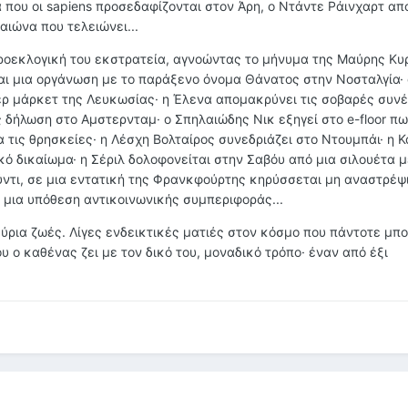
 που οι sapiens προσεδαφίζονται στον Άρη, ο Ντάντε Ράινχαρτ απ
 αιώνα που τελειώνει...
 προεκλογική του εκστρατεία, αγνοώντας το μήνυμα της Μαύρης Κυ
ι μια οργάνωση με το παράξενο όνομα Θάνατος στην Νοσταλγία· 
ερ μάρκετ της Λευκωσίας· η Έλενα απομακρύνει τις σοβαρές συνέ
 δήλωση στο Αμστερνταμ· ο Σπηλαιώδης Νικ εξηγεί στο e-floor πω
τις θρησκείες· η Λέσχη Βολταίρος συνεδριάζει στο Ντουμπάι· η Κ
γικό δικαίωμα· η Σέριλ δολοφονείται στην Σαβόυ από μια σιλουέτα
ύντι, σε μια εντατική της Φρανκφούρτης κηρύσσεται μη αναστρέψι
 μια υπόθεση αντικοινωνικής συμπεριφοράς...
ύρια ζωές. Λίγες ενδεικτικές ματιές στον κόσμο που πάντοτε μπο
υ ο καθένας ζει με τον δικό του, μοναδικό τρόπο· έναν από έξι