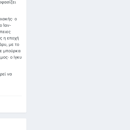
οφασίζει
ριακής· ο
ο Ίαν-
πειες
ς η εποχή
άρυ, με το
 με μπούρκα
μος· ο Ιγκυ
ρεί να