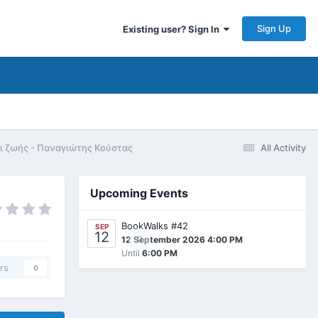
Sign Up
Existing user? Sign In
οι ζωής - Παναγιώτης Κούστας
All Activity
Upcoming Events
BookWalks #42
SEP
12
0
12 September 2026 4:00 PM
Until
6:00 PM
rs
0