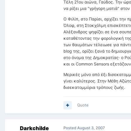
Τέλη 21ου αιώνα, Γαύδος. Την ώρα
να ρίξει μια "γρήγορη ματιά" στον
Ο Φιλίπ, στο Παρίσι, αρχίζει την
Όλοφ, στη Στοκχόλμη επισκέπτετα
Αλέξανδρος ψηφίζει σε ένα σουπ
καταθέτοντας την φορολογική της
των θαυμάτων τέλειωσε για πάντα 
blog της, ορίζει ξανά το δημιουρ
στο όνομα της Δημοκρατίας· ο Ρο
και οι Common Sensors εξετάζουν
Μερικές μόνο από έξι δισεκατομμ
γίνει καλύτερος. Στην Μέθη Αζώτο
δισεκατομμύρια τρόπους ζωής.
Quote
Darkchilde
Posted
August 3, 2007