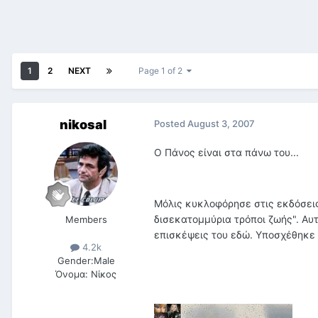
1
2
NEXT
Page 1 of 2
nikosal
Posted
August 3, 2007
Ο Πάνος είναι στα πάνω του...
Μόλις κυκλοφόρησε στις εκδόσε
δισεκατομμύρια τρόποι ζωής". Αυτ
Members
επισκέψεις του εδώ. Υποσχέθηκε 
4.2k
Gender:
Male
Όνομα:
Νίκος