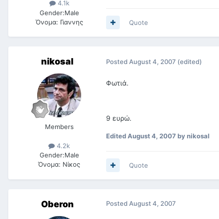
4.1k
Gender:
Male
Όνομα:
Γιαννης
Quote
nikosal
Posted
August 4, 2007
(edited)
Φωτιά.
9 ευρώ.
Members
Edited
August 4, 2007
by nikosal
4.2k
Gender:
Male
Όνομα:
Νίκος
Quote
Oberon
Posted
August 4, 2007