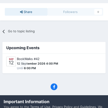
Share
Followers
0
Go to topic listing
Upcoming Events
BookWalks #42
SEP
12
0
12 September 2026 4:00 PM
Until
6:00 PM
Privacy Policy
Contact Us
Cookies
Important Information
(C) SFF.gr, All rights reserved
You agree to the
Terms of Use
,
Privacy Policy
and
Guidelines
. We