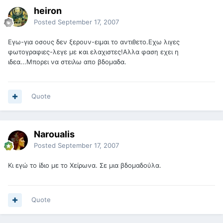
heiron
Posted
September 17, 2007
Εγω-για οσους δεν ξερουν-ειμαι το αντιθετο.Εχω λιγες
φωτογραφιες-λεγε με και ελαχιστες!Αλλα φαση εχει η
ιδεα...Μπορει να στειλω απο βδομαδα.
Quote
Naroualis
Posted
September 17, 2007
Κι εγώ το ίδιο με το Χείρωνα. Σε μια βδομαδούλα.
Quote