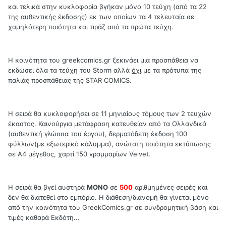
και τελικά στην κυκλοφορία βγήκαν μόνο 10 τεύχη (από τα 22
της αυθεντικής έκδοσης) εκ των οποίων τα 4 τελευταία σε
χαμηλότερη ποιότητα και τιράζ από τα πρώτα τεύχη.
Η κοινότητα του greekcomics.gr ξεκινάει μια προσπάθεια να
εκδώσει όλα τα τεύχη του Storm αλλά
όχι
με τα πρότυπα της
παλιάς προσπάθειας της STAR COMICS.
Η σειρά θα κυκλοφορήσει σε 11 μηνιαίους τόμους των 2 τευχών
έκαστος. Καινούργια μετάφραση κατευθείαν από τα Ολλανδικά
(αυθεντική γλώσσα του έργου), δερματόδετη έκδοση 100
φύλλων(με εξωτερικό κάλυμμα), ανώτατη ποιότητα εκτύπωσης
σε Α4 μέγεθος, χαρτί 150 γραμμαρίων Velvet.
Η σειρά θα βγεί αυστηρά
ΜΟΝΟ
σε
500
αριθμημένες σειρές και
δεν θα διατεθεί στο εμπόριο. Η διάθεση/διανομή θα γίνεται μόνο
από την κοινότητα του GreekComics.gr σε συνδρομητική βάση και
τιμές καθαρά Εκδότη...