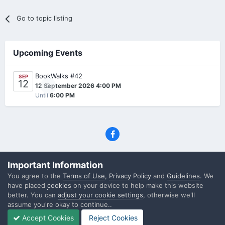
Go to topic listing
Upcoming Events
BookWalks #42
SEP
12
0
12 September 2026 4:00 PM
Until
6:00 PM
Privacy Policy
Contact Us
Cookies
Important Information
(C) SFF.gr, All rights reserved
You agree to the
Terms of Use
,
Privacy Policy
and
Guidelines
. We
Powered by Invision Community
have placed
cookies
on your device to help make this website
better. You can
adjust your cookie settings
, otherwise we'll
assume you're okay to continue..
Accept Cookies
Reject Cookies