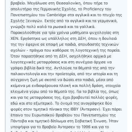
βραβείο. Μεγάλωσε στη Θεσσαλονίκη, όπου πήρε το
απολυτήριο της Γερμανικής Σχολής, το Proficiency του
Πανεπιστημίου του Cambridge στα αγγλικά και το πτυχίο της
Σχολής Ξεναγών. Εκτός από τα αγγλικά και τα γερμανικά,
γνώριζε πολύ καλά τα ρωσικά και τα γαλλικά.
Παρακολούθησε για τρία χρόνια μαθήματα ψυχολογίας στη
ΧΕΝ. Εργάστηκε ως υπάλληλος στη ΔΕΗ, όπου η δουλειά
της την έφερνε σε επαφή με παιδιά, σπουδαστές τεχνικών
σχολών - πράγμα που καθόρισε τη λογοτεχνική της πορεία.
Όταν παραιτήθηκε από τη ΔΕΗ, ασχολήθηκε αρχικά με
λογοτεχνικές μεταφράσεις και στη συνέχεια άρχισε να
γράφει βιβλία δικά της. Αντλούσε τα θέματά της από την
παλαιοντολογία και την προϊστορία, από την ιστορία και τη
σύγχρονη ζωή με σκοπό να δώσει στα παιδιά, μέσα από
κείμενα με ενδιαφέρουσα πλοκή και πολλή δράση, στοιχεία
ελεγμένα γύρω από τα θέματά της. Για τα βιβλία της, όπως
και για τις μεταφράσεις της, έχει βραβευτεί πολλές φορές,
εδώ και στο εξωτερικό. Το όνομά της αναγράφηκε δύο
φορές στον τιμητικό πίνακα της ΙΒΒΥ (Άντερσεν). Έχει πάρει
έπαινο του Ευρωπαϊκού Βραβείου του Πανεπιστημίου της
Πάντοβα και τιμητικό δίπλωμα στη Σοβιετική Ένωση. Ήταν
υποψήφια για το Βραβείο Άντερσεν το 1996 και για το