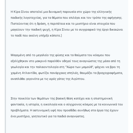
Η Κίρα Σίνου αποτελεί μια δυναμική παρουσία στο χώρο της ελληνικής
παιδικής λογοτεχνίας, για τα θέματα που επιλέγει και τον τρόπο της αφήγησης.
Πιστεύοντας ότι η δράση, η περιπέτεια και το μυστήριο είναι στοιχεία που
μαγεύουν την παιδική ψυχή, η Κίρα Σίνου με το συγγραφικό της έργο δικαιώνει
το παιδί που εκείνη υπήρξε κάποτε.]
Μαγεμένη από το μεγαλείο της φύσης και τα θαύματα του κόσμου που
εξελίχθηκαν στο μακρινό παρελθόν οδηγεί τους αναγνώστες της μέσα από τη
γεωλογία και την παλαιοντολογία στη "Χώρα των μαμούθ", ψάχνει να βρει τη
χαμένη Ατλαντίδα, φωτίζει πανάρχαιες σπηλιές, θαυμάζει τα βραχογραφήματα,
αναπλάθει γεγονότα με τις ιερές γάτες της Αιγύπτου.
Στην ποικιλία των θεμάτων της βασική θέση κατέχει και η επιστημονική
φαντασία, η ιστορία, η οικολογία και ο σύγχρονος κόσμος με τα κοινωνικά του
προβλήματα. Η αστυνομική υφή που προσδίδει συνήθως στα έργα της έχουν
ένα μυστήριο, γοητευτικό για τα παιδιά αναγνώστες.