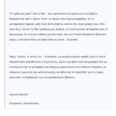
"Κι ήρθε μια μέρα" λέει η ίδια - που κρατούσα στα χέρια μου ένα βιβλίο
διαφορετικό από τ' άλλα. Ήταν το πρώτο που είχα μεταφράσει. Κι οι
μεταφράσεις έφεραν μαζί τους άλλα βιβλία, εκείνα που είχα γράψει εγώ. Από
τότε ζω μ' αυτές τις δύο μεγάλες μου αγάπες, τη λογοτεχνική μετάφραση και τη
δημιουργία. Κι ενώ γεννήθηκα μια Δευτέρα, που στη Ρωσία θεωρείται δύσκολη
μέρα, η Δευτέρα πήγε μια μέρα πίσω κι έγινε… Κυριακή.
Χάρη, λοιπόν, σ' αυτές τις ... Κυριακές, τα μεγάλα κυρίως παιδιά, γιατί σ' αυτά
περισσότερο απευθύνεται η Κίρα Σίνου, έχουν μια δική τους συγγραφέα που με
τα κείμενά της τα μεταφέρει σε κόσμους μαγευτικούς που κάποτε υπήρξαν, σε
κόσμους τωρινούς και μελλοντικούς, συνδέοντας το παρελθόν και το τώρα,
μέσα από τις διαδρομές των συναρπαστικών βιβλίων.
Αγγελική Βαρελλά
Συγγραφέας, δοκιμιογράφος