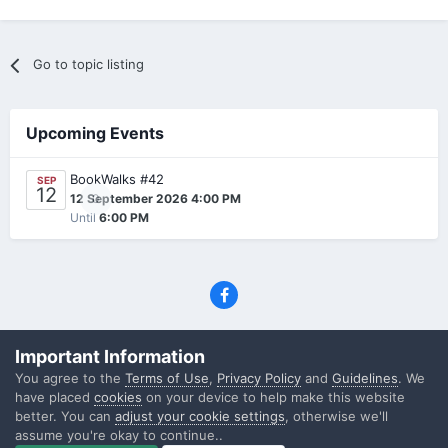
Go to topic listing
Upcoming Events
BookWalks #42
SEP
12
0
12 September 2026 4:00 PM
Until
6:00 PM
Privacy Policy
Contact Us
Cookies
Important Information
(C) SFF.gr, All rights reserved
You agree to the
Terms of Use
,
Privacy Policy
and
Guidelines
. We
Powered by Invision Community
have placed
cookies
on your device to help make this website
better. You can
adjust your cookie settings
, otherwise we'll
assume you're okay to continue..