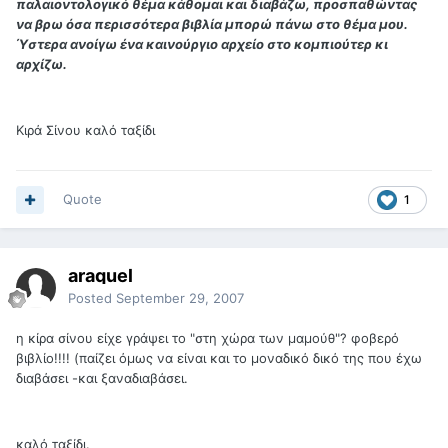
παλαιοντολογικό θέμα κάθομαι και διαβάζω, προσπαθώντας
να βρω όσα περισσότερα βιβλία μπορώ πάνω στο θέμα μου.
Ύστερα ανοίγω ένα καινούργιο αρχείο στο κομπιούτερ κι
αρχίζω.
Κιρά Σίνου καλό ταξίδι
Quote
1
araquel
Posted
September 29, 2007
η κίρα σίνου είχε γράψει το "στη χώρα των μαμούθ"? φοβερό
βιβλίο!!!! (παίζει όμως να είναι και το μοναδικό δικό της που έχω
διαβάσει -και ξαναδιαβάσει.
καλό ταξίδι.