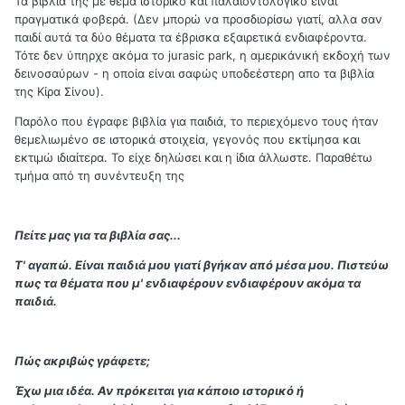
Τα βιβλία της με θέμα ιστορικό και παλαιοντολογικό είναι
πραγματικά φοβερά. (Δεν μπορώ να προσδιορίσω γιατί, αλλα σαν
παιδί αυτά τα δύο θέματα τα έβρισκα εξαιρετικά ενδιαφέροντα.
Τότε δεν ύπηρχε ακόμα το jurasic park, η αμερικάνική εκδοχή των
δεινοσαύρων - η οποία είναι σαφώς υποδεέστερη απο τα βιβλία
της Κίρα Σίνου).
Παρόλο που έγραφε βιβλία για παιδιά, το περιεχόμενο τους ήταν
θεμελιωμένο σε ιστορικά στοιχεία, γεγονός που εκτίμησα και
εκτιμώ ιδιαίτερα. Το είχε δηλώσει και η ίδια άλλωστε. Παραθέτω
τμήμα από τη συνέντευξη της
Πείτε μας για τα βιβλία σας...
Τ' αγαπώ. Είναι παιδιά μου γιατί βγήκαν από μέσα μου. Πιστεύω
πως τα θέματα που μ' ενδιαφέρουν ενδιαφέρουν ακόμα τα
παιδιά.
Πώς ακριβώς γράφετε;
Έχω μια ιδέα. Αν πρόκειται για κάποιο ιστορικό ή