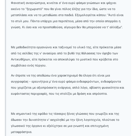
Φανατική αναγνώστρια, κινείται σ' ένα ευρύ φάσμα γνώσεων και ψάχνει
εκείνο το "ξεχωριστό" που θα γίνει πόλος έλξης για την ίδια, ώστε να το
μεταπλάσει και να το μεταδώσει στα παιδιά. Εξομολογείται κάπου: "Αυτό είναι
το στυλ μου. Πάντα υπάρχει μια περιπέτεια, μέσα από την οποία απορρέει η
γνώση. Κι όσο και να προσπαθούσα, σίγουρα δεν θα μπορούσα να τ' αλλάξω".
Με μεθοδικότητα οργανώνει και ταξινομεί το υλικό της, είτε πρόκειται μέσα
από τις σελίδες της ν' ανασύρει από το βυθό της θάλασσας τον έφηβο των
Αντικυθήρων, είτε πρόκειται να αποκαλύψει το μυστικό που κρύβεται στο
συμβόλαιο ενός πύργου.
Αν έπρεπε να της αποδώσω ένα χαρακτηρισμό θα έλεγα ότι είναι μια
συγγραφέας - ερευνήτρια μ' ένα ευρύ φάσμα ενδιαφερόντων, ενδιαφέροντα
που χειρίζεται με αξιοπρόσεκτη ενάργεια, απλό λόγο, αβίαστη φυσικότητα και
ευφάνταστες περιγραφές, που τις στολίζει με δράση και απρόοπτα.
Με σημαντικό της εφόδιο τις τέσσερις ξένες γλώσσες που γνωρίζει και της
έδωσαν την δυνατότητα ν' ασχοληθεί με την ξένη λογοτεχνία, πλούτισε το
γλωσσικό της όργανο κι εξελίχτηκε σε μια γνωστή και επιτυχημένη
μεταφράστρια.