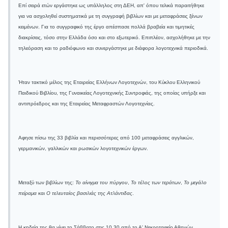
Επί σειρά ετών εργάστηκε ως υπάλληλος στη ΔΕΗ, απ' όπου τελικά παραιτήθηκε
για να ασχοληθεί συστηματικά με τη συγγραφή βιβλίων και με μεταφράσεις ξένων
κειμένων. Για το συγγραφικό της έργο απέσπασε πολλά βραβεία και τιμητικές
διακρίσεις, τόσο στην Ελλάδα όσο και στο εξωτερικό. Επιπλέον, ασχολήθηκε με την
τηλεόραση και το ραδιόφωνο και συνεργάστηκε με διάφορα λογοτεχνικά περιοδικά.
Ήταν τακτικό μέλος της Εταιρείας Ελλήνων Λογοτεχνών, του Κύκλου Ελληνικού
Παιδικού Βιβλίου, της Γυναικείας Λογοτεχνικής Συντροφιάς, της οποίας υπήρξε και
αντιπρόεδρος και της Εταιρείας Μεταφραστών Λογοτεχνίας.
Αφησε πίσω της 33 βιβλία και περισσότερες από 100 μεταφράσεις αγγλικών,
γερμανικών, γαλλικών και ρωσικών λογοτεχνικών έργων.
Μεταξύ των βιβλίων της:
Το αίνιγμα του πύργου
,
Το τέλος των τεράτων
,
Το μεγάλο
πείραμα
και
Ο τελευταίος βασιλιάς της Ατλάντιδας
.
Η κηδεία της θα γίνει το Σάββατο στις 10.30 από το Α' Νεκροταφείο Αθηνών.