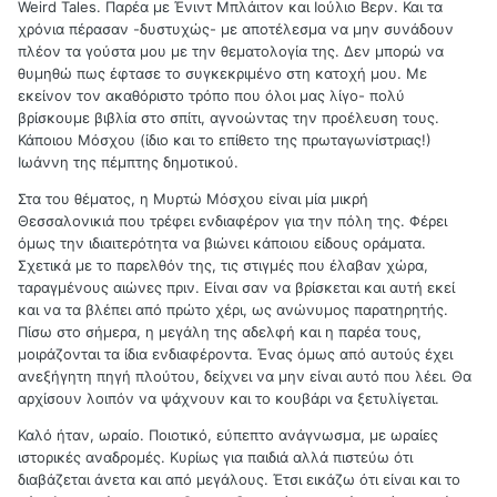
Weird Tales. Παρέα με Ένιντ Μπλάιτον και Ιούλιο Βερν. Και τα
χρόνια πέρασαν -δυστυχώς- με αποτέλεσμα να μην συνάδουν
πλέον τα γούστα μου με την θεματολογία της. Δεν μπορώ να
θυμηθώ πως έφτασε το συγκεκριμένο στη κατοχή μου. Με
εκείνον τον ακαθόριστο τρόπο που όλοι μας λίγο- πολύ
βρίσκουμε βιβλία στο σπίτι, αγνοώντας την προέλευση τους.
Κάποιου Μόσχου (ίδιο και το επίθετο της πρωταγωνίστριας!)
Ιωάννη της πέμπτης δημοτικού.
Στα του θέματος, η Μυρτώ Μόσχου είναι μία μικρή
Θεσσαλονικιά που τρέφει ενδιαφέρον για την πόλη της. Φέρει
όμως την ιδιαιτερότητα να βιώνει κάποιου είδους οράματα.
Σχετικά με το παρελθόν της, τις στιγμές που έλαβαν χώρα,
ταραγμένους αιώνες πριν. Είναι σαν να βρίσκεται και αυτή εκεί
και να τα βλέπει από πρώτο χέρι, ως ανώνυμος παρατηρητής.
Πίσω στο σήμερα, η μεγάλη της αδελφή και η παρέα τους,
μοιράζονται τα ίδια ενδιαφέροντα. Ένας όμως από αυτούς έχει
ανεξήγητη πηγή πλούτου, δείχνει να μην είναι αυτό που λέει. Θα
αρχίσουν λοιπόν να ψάχνουν και το κουβάρι να ξετυλίγεται.
Καλό ήταν, ωραίο. Ποιοτικό, εύπεπτο ανάγνωσμα, με ωραίες
ιστορικές αναδρομές. Κυρίως για παιδιά αλλά πιστεύω ότι
διαβάζεται άνετα και από μεγάλους. Έτσι εικάζω ότι είναι και το