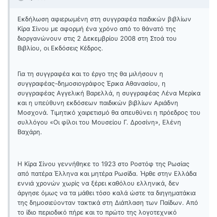
Εκδήλωση αφιερωμένη στη συγγραφέα παιδικών βιβλίων
Κίρα Σίνου με αφορμή ένα χρόνο από το θάνατό της
διοργανώνουν στις 2 Δεκεμβρίου 2008 στη Στοά του
Βιβλίου, οι Εκδόσεις Κέδρος.
Για τη συγγραφέα και το έργο της θα μιλήσουν η
συγγραφέας-δημοσιογράφος Έρικα Αθανασίου, η
συγγραφέας Αγγελική Βαρελλά, η συγγραφέας Λένα Μερίκα
και η υπεύθυνη εκδόσεων παιδικών βιβλίων Αριάδνη
Μοσχονά. Τιμητικό χαιρετισμό θα απευθύνει η πρόεδρος του
συλλόγου «Οι φίλοι του Μουσείου Γ. Δροσίνη», Ελένη
Βαχάρη.
Η Κίρα Σίνου γεννήθηκε το 1923 στο Ροστόφ της Ρωσίας
από πατέρα Έλληνα και μητέρα Ρωσίδα. Ήρθε στην Ελλάδα
εννιά χρονών χωρίς να ξέρει καθόλου ελληνικά, δεν
άργησε όμως να τα μάθει τόσο καλά ώστε τα διηγηματάκια
της δημοσιεύονταν τακτικά στη Διάπλαση των Παίδων. Από
το ίδιο περιοδικό πήρε και το πρώτο της λογοτεχνικό