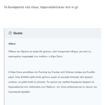
Τα δυσάρεστα νέα όπως παρουσιάστηκαν στο in.gr:
Quote
Αθήνα
Πέθανε την Πέμπτη σε ηλικία 84 χρόνων, από πνευμονικό οίδημα, μια από τις
αγαπημένες συγγραφείς των παιδιών, η Κίρα Σίνου.
Η Κίρα Σίνου γεννήθηκε στο Ροστόφ της Ρωσίας από Έλληνα πατέρα και Ρωσίδα
μάνα. Στην Ελλάδα ήρθε εννέα χρόνων χωρίς να γνωρίζει ελληνικά. Δεν άργησε,
ωστόσο, να μάθει καλά τη γλώσσα. Τα πρώτα της παιδικά διηγήματα άρχισαν να
δημοσιεύονται στη «Διάπλαση των Παίδων», απ' όπου απέσπασε και το πρώτο της
λογοτεχνικό βραβείο.