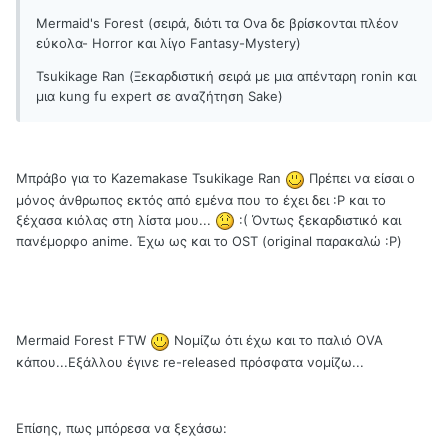
Mermaid's Forest (σειρά, διότι τα Ova δε βρίσκονται πλέον
εύκολα- Horror και λίγο Fantasy-Mystery)
Tsukikage Ran (Ξεκαρδιστική σειρά με μια απένταρη ronin και
μια kung fu expert σε αναζήτηση Sake)
Μπράβο για το Kazemakase Tsukikage Ran
Πρέπει να είσαι ο
μόνος άνθρωπος εκτός από εμένα που το έχει δει :Ρ και το
ξέχασα κιόλας στη λίστα μου...
:( Όντως ξεκαρδιστικό και
πανέμορφο anime. Έχω ως και το OST (original παρακαλώ :Ρ)
Mermaid Forest FTW
Νομίζω ότι έχω και το παλιό OVA
κάπου...Εξάλλου έγινε re-released πρόσφατα νομίζω...
Επίσης, πως μπόρεσα να ξεχάσω: