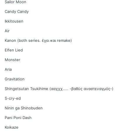
Sailor Moon
Candy Candy
Ikkitousen
Air
Kanon (both series. έχει και remake)
Elfen Lied
Monster
Aria
Gravitation
Shingetsutan Tsukihime (ααχχχ..... -βαθύς αναστεναγμός-)
S-cry-ed
Ninin ga Shinobuden
Pani Poni Dash
Koikaze