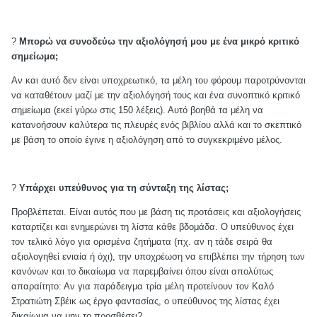
?
Μπορώ να συνοδεύω την αξιολόγησή μου με ένα μικρό κριτικό
σημείωμα;
Αν και αυτό δεν είναι υποχρεωτικό, τα μέλη του φόρουμ παροτρύνονται
να καταθέτουν μαζί με την αξιολόγησή τους και ένα συνοπτικό κριτικό
σημείωμα (εκεί γύρω στις 150 λέξεις). Αυτό βοηθά τα μέλη να
κατανοήσουν καλύτερα τις πλευρές ενός βιβλίου αλλά και το σκεπτικό
με βάση το οποίο έγινε η αξιολόγηση από το συγκεκριμένο μέλος.
?
Υπάρχει υπεύθυνος για τη σύνταξη της λίστας;
Προβλέπεται. Είναι αυτός που με βάση τις προτάσεις και αξιολογήσεις
καταρτίζει και ενημερώνει τη λίστα κάθε βδομάδα. Ο υπεύθυνος έχει
τον τελικό λόγο για ορισμένα ζητήματα (πχ. αν η τάδε σειρά θα
αξιολογηθεί ενιαία ή όχι), την υποχρέωση να επιβλέπει την τήρηση των
κανόνων και το δικαίωμα να παρεμβαίνει όπου είναι απολύτως
απαραίτητο: Αν για παράδειγμα τρία μέλη προτείνουν τον Καλό
Στρατιώτη Σβέικ ως έργο φαντασίας, ο υπεύθυνος της λίστας έχει
δικαίωμα να μην το προσθέσει?