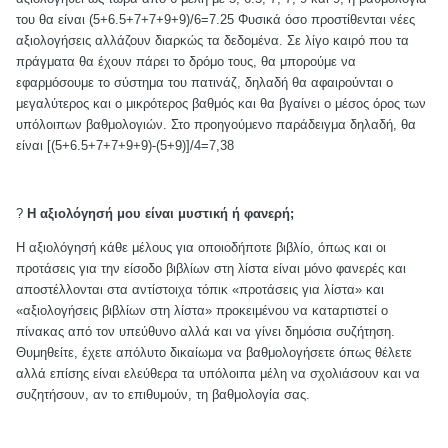
του θα είναι (5+6.5+7+7+9+9)/6=7.25 Φυσικά όσο προστίθενται νέες
αξιολογήσεις αλλάζουν διαρκώς τα δεδομένα. Σε λίγο καιρό που τα
πράγματα θα έχουν πάρει το δρόμο τους, θα μπορούμε να
εφαρμόσουμε το σύστημα του πατινάζ, δηλαδή θα αφαιρούνται ο
μεγαλύτερος και ο μικρότερος βαθμός και θα βγαίνει ο μέσος όρος των
υπόλοιπων βαθμολογιών. Στο προηγούμενο παράδειγμα δηλαδή, θα
είναι [(5+6.5+7+7+9+9)-(5+9)]/4=7,38
?
Η αξιολόγησή μου είναι μυστική ή φανερή;
Η αξιολόγησή κάθε μέλους για οποιοδήποτε βιβλίο, όπως και οι
προτάσεις για την είσοδο βιβλίων στη λίστα είναι μόνο φανερές και
αποστέλλονται στα αντίστοιχα τόπικ «προτάσεις για λίστα» και
«αξιολογήσεις βιβλίων στη λίστα» προκειμένου να καταρτιστεί ο
πίνακας από τον υπεύθυνο αλλά και να γίνει δημόσια συζήτηση.
Θυμηθείτε, έχετε απόλυτο δικαίωμα να βαθμολογήσετε όπως θέλετε
αλλά επίσης είναι ελεύθερα τα υπόλοιπα μέλη να σχολιάσουν και να
συζητήσουν, αν το επιθυμούν, τη βαθμολογία σας.