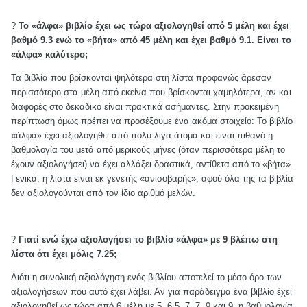
?
Το «άλφα» βιβλίο έχει ως τώρα αξιολογηθεί από 5 μέλη και έχει
βαθμό 9.3 ενώ το «βήτα» από 45 μέλη και έχει βαθμό 9.1. Είναι το
«άλφα» καλύτερο;
Τα βιβλία που βρίσκονται ψηλότερα στη λίστα προφανώς άρεσαν
περισσότερο στα μέλη από εκείνα που βρίσκονται χαμηλότερα, αν και
διαφορές στο δεκαδικό είναι πρακτικά ασήμαντες. Στην προκειμένη
περίπτωση όμως πρέπει να προσέξουμε ένα ακόμα στοιχείο: Το βιβλίο
«άλφα» έχει αξιολογηθεί από πολύ λίγα άτομα και είναι πιθανό η
βαθμολογία του μετά από μερικούς μήνες (όταν περισσότερα μέλη το
έχουν αξιολογήσει) να έχει αλλάξει δραστικά, αντίθετα από το «βήτα».
Γενικά, η λίστα είναι εκ γενετής «ανισοβαρής», αφού όλα της τα βιβλία
δεν αξιολογούνται από τον ίδιο αριθμό μελών.
?
Γιατί ενώ έχω αξιολογήσει το βιβλίο «άλφα» με 9 βλέπω στη
λίστα ότι έχει μόλις 7.25;
Διότι η συνολική αξιολόγηση ενός βιβλίου αποτελεί το μέσο όρο των
αξιολογήσεων που αυτό έχει λάβει. Αν για παράδειγμα ένα βιβλίο έχει
αξιολογηθεί ως τώρα από 6 μέλη με 5, 6.5, 7, 7, 9 και 9, η βαθμολογία