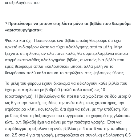
οι αξιολογήσεις του.
?
Προτείνουμε να μπουν στη λίστα μόνο τα βιβλία που θεωρούμε
«αριστουργήματα»;
Φυσικά και όχι. Προτείνουμε ένα βιβλίο επειδή θεωρούμε ότι έχει
αρκετό ενδιαφέρον ώστε να τύχει αξιολόγησης από τα μέλη. Μην
ξεχνάτε ότι η λίστα, αν όλα πάνε καλά, θα συμπεριλαμβάνει κάποια
στιγμή εκατοντάδες αξιολογημένα βιβλία, συνεπώς ένα βιβλίο που
εμείς θεωρούμε απλά «καλούτσικο» μπορεί άλλα μέλη να το
θεωρήσουν πολύ καλό και να το σπρώξουν στις ψηλότερες θέσεις.
Τα μέλη του φόρουμ έχουν δικαίωμα να αξιολογούν κάθε βιβλίο που
έχει μπει στη λίστα με βαθμό 0 (πολύ πολύ κακό) ως 10
(αριστούργημα). Η βαθμολογία θα πρέπει να χωρίζεται σε δύο μέρη: 0
ως 6 για την πλοκή, τις ιδέες, την ανάπτυξη, τους χαρακτήρες, την
ατμόσφαιρα κλπ., κοντολογίς, ό,τι έχει να κάνει με την υπόθεση. Και
με 0 ως 4 για τη δεξιοτεχνία του συγγραφέα, το χειρισμό της γλώσσας
κλπ., ό,τι δηλαδή έχει να κάνει με την ποιότητα γραφής. Έτσι για
παράδειγμα, η αξιολόγηση ενός βιβλίου με 4 στα 6 για την υπόθεση
και 2.5 στα 4 για τη γραφή, μεταφράζεται σε συνολική αξιολόγηση 6.5