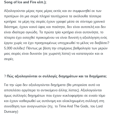
Song of Ice and Fire
κλπ
.);
Αξιολογούνται μέρος προς μέρος εκτός και αν συμφωνηθεί εκ των
προτέρων ότι μια σειρά πληροί ταυτόχρονα τα ακόλουθα τέσσερα
κριτήρια: τα μέρη της σειράς έχουν γραφεί μέσα σε σύντομο χρονικό
διάστημα, έχουν κοινό ύφος και ποιότητα, δεν είναι αυτοτελή και δεν
είναι ιδιαίτερα ογκώδη. Τα πρώτα τρία κριτήρια είναι αυτονόητα, το
τέταρτο έχει εισαχθεί προκειμένου να είναι δυνατή η αξιολόγηση ενός
έργου χωρίς να έχει προηγουμένως υποχρεωθεί το μέλος να διαβάσει?
5,000 σελίδες! Πάντως με βάση την επιμέρους βαθμολογία των μερών
μιας σειράς είναι δυνατόν (σε χωριστή λίστα) να καταταγούν και οι
σειρές.
?
Πώς αξιολογούνται οι συλλογές διηγημάτων και τα διηγήματα;
Για την ώρα δεν αξιολογούνται διηγήματα (θα μπορούσε αυτό να
αποτελέσει αργότερα το αντικείμενο άλλης λίστας). Αξιολογούνται
όμως συλλογές διηγημάτων που έχουν κυκλοφορήσει σε ενιαίο τόμο
και έχουν καθιερωθεί ως αυτόνομη και ολοκληρωμένη συλλογή στη
συνείδηση των αναγνωστών (πχ. το Time And The Gods, του Lord
Dunsany
)