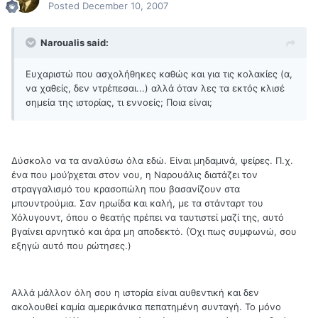
Posted
December 10, 2007
Naroualis said:
Ευχαριστώ που ασχολήθηκες καθώς και για τις κολακίες (α,
να χαθείς, δεν ντρέπεσαι...) αλλά όταν λες τα εκτός κλισέ
σημεία της ιστορίας, τι εννοείς; Ποια είναι;
Δύσκολο να τα αναλύσω όλα εδώ. Είναι μηδαμινά, ψείρες. Π.χ.
ένα που μού’ρχεται στον νου, η Ναρουάλις διατάζει τον
στραγγαλισμό του κρασοπώλη που βασανίζουν στα
μπουντρούμια. Σαν ηρωίδα και καλή, με τα στάνταρτ του
Χόλυγουντ, όπου ο θεατής πρέπει να ταυτιστεί μαζί της, αυτό
βγαίνει αρνητικό και άρα μη αποδεκτό. (Όχι πως συμφωνώ, σου
εξηγώ αυτό που ρώτησες.)
Αλλά μάλλον όλη σου η ιστορία είναι αυθεντική και δεν
ακολουθεί καμία αμερικάνικα πεπατημένη συνταγή. Το μόνο