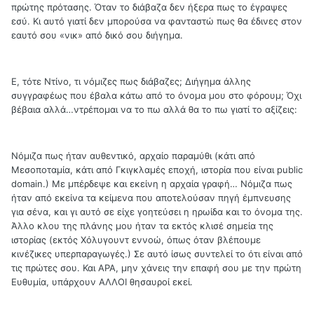
πρώτης πρότασης. Όταν το διάβαζα δεν ήξερα πως το έγραψες
εσύ. Κι αυτό γιατί δεν μπορούσα να φανταστώ πως θα έδινες στον
εαυτό σου «νικ» από δικό σου διήγημα.
Ε, τότε Ντίνο, τι νόμιζες πως διάβαζες; Διήγημα άλλης
συγγραφέως που έβαλα κάτω από το όνομα μου στο φόρουμ; Όχι
βέβαια αλλά…ντρέπομαι να το πω αλλά θα το πω γιατί το αξίζεις:
Νόμιζα πως ήταν αυθεντικό, αρχαίο παραμύθι (κάτι από
Μεσοποταμία, κάτι από Γκιγκλαμές εποχή, ιστορία που είναι public
domain.) Με μπέρδεψε και εκείνη η αρχαία γραφή… Νόμιζα πως
ήταν από εκείνα τα κείμενα που αποτελούσαν πηγή έμπνευσης
για σένα, και γι αυτό σε είχε γοητεύσει η ηρωίδα και το όνομα της.
Άλλο κλου της πλάνης μου ήταν τα εκτός κλισέ σημεία της
ιστορίας (εκτός Χόλυγουντ εννοώ, όπως όταν βλέπουμε
κινέζικες υπερπαραγωγές.) Σε αυτό ίσως συντελεί το ότι είναι από
τις πρώτες σου. Και ΑΡΑ, μην χάνεις την επαφή σου με την πρώτη
Ευθυμία, υπάρχουν ΑΛΛΟΙ θησαυροί εκεί.