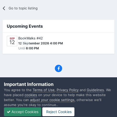
Go to topic listing
Upcoming Events
BookWalks #42
SEP
12
0
12 September 2026 4:00 PM
Until
6:00 PM
Privacy Policy
Contact Us
Cookies
Important Information
(C) SFF.gr, All rights reserved
You agree to the
Terms of Use
,
Privacy Policy
and
Guidelines
. We
Powered by Invision Community
have placed
cookies
on your device to help make this website
better. You can
adjust your cookie settings
, otherwise we'll
assume you're okay to continue..
Accept Cookies
Reject Cookies