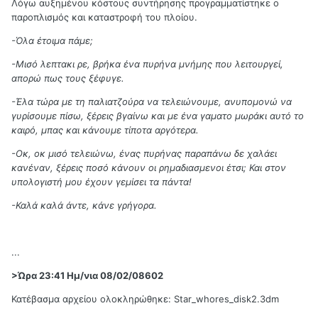
Λόγω αυξημένου κόστους συντήρησης προγραμματίστηκε ο
παροπλισμός και καταστροφή του πλοίου.
-Όλα έτοιμα πάμε;
-Μισό λεπτακι ρε, βρήκα ένα πυρήνα μνήμης που λειτουργεί,
απορώ πως τους ξέφυγε.
-Έλα τώρα με τη παλιατζούρα να τελειώνουμε, ανυπομονώ να
γυρίσουμε πίσω, ξέρεις βγαίνω και με ένα γαματο μωράκι αυτό το
καιρό, μπας και κάνουμε τίποτα αργότερα.
-Οκ, οκ μισό τελειώνω, ένας πυρήνας παραπάνω δε χαλάει
κανέναν, ξέρεις ποσό κάνουν οι ρημαδιασμενοι έτσι; Και στον
υπολογιστή μου έχουν γεμίσει τα πάντα!
-Καλά καλά άντε, κάνε γρήγορα.
...
>Ώρα 23:41 Ημ/νια 08/02/08602
Κατέβασμα αρχείου ολοκληρώθηκε: Star_whores_disk2.3dm