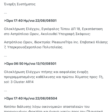
Έναρξη Συστήματος
...
>Ώρα 17:40 Ημ/νια 22/08/08501
Ολοκλήρωση Ελέγχου, Εγκέφαλος Τύπου ΔΠ 18, Εγκατάσταση
στο Αστρόπλοιο Ωριον, Ακολουθεί Υπογραφή Σκάφους:
Αστρόπλοιο Ωριον, Ιδιοκτησία: PleasureTrips inc. Επιβατικό Κλάσης
7, Υπερκρουαζιεροπλοιο Πολυτελείας.
...
>Ώρα 06:50 Ημ/νια 13/10/08501
Ολοκλήρωση Ελέγχων πτήσης και ασφαλείας έναρξη
προγραμματισμένης καθέλκυσης και πρώτου Άλματος προς: Γή,
sol: 3 Cluster AR14
...
>Ώρα 17:40 Ημ/νια 22/08/08504
Κατόπιν διάλυσης λόγω οικονομικών ατασταλειών του
προηγουμένου ιδιοκτήτη και έναντι χρεών προς την Πλανητική