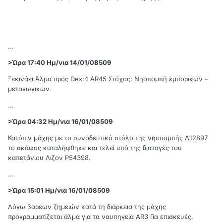
...
>Ώρα 17:40 Ημ/νια 14/01/08509
Ξεκινάει Άλμα προς Dex:4 AR45 Στόχος: Νηοπομπή εμπορικών –
μεταγωγικών.
...
>Ώρα 04:32 Ημ/νια 16/01/08509
Κατόπιν μάχης με το συνοδευτικό στόλο της νηοπομπής Λ12897
το σκάφος καταλήφθηκε και τελεί υπό της διαταγές του
καπετάνιου Λιζον P54398.
...
>Ώρα 15:01 Ημ/νια 16/01/08509
Λόγω βαρεων ζημειών κατά τη διάρκεια της μάχης
προγραμματίζεται άλμα για τα ναυπηγεία AR3 Για επισκευές.