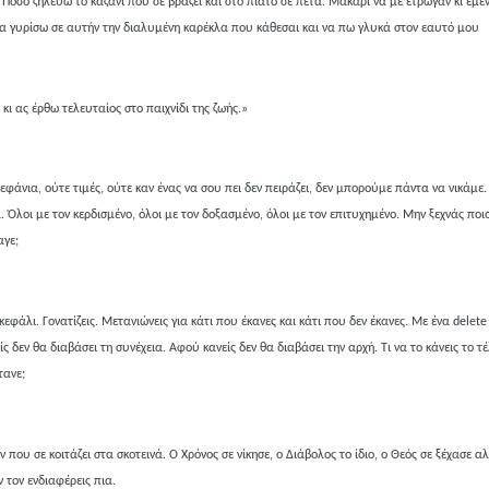
 Πόσο ζηλεύω το καζάνι που σε βράζει και στο πιάτο σε πετά. Μακάρι να με έτρωγαν κι εμέ
α γυρίσω σε αυτήν την διαλυμένη καρέκλα που κάθεσαι και να πω γλυκά στον εαυτό μου
ι ας έρθω τελευταίος στο παιχνίδι της ζωής.»
εφάνια, ούτε τιμές, ούτε καν ένας να σου πει δεν πειράζει, δεν μπορούμε πάντα να νικάμε.
. Όλοι με τον κερδισμένο, όλοι με τον δοξασμένο, όλοι με τον επιτυχημένο. Μην ξεχνάς ποιο
αγε;
εφάλι. Γονατίζεις. Μετανιώνεις για κάτι που έκανες και κάτι που δεν έκανες. Με ένα delete
 δεν θα διαβάσει τη συνέχεια. Αφού κανείς δεν θα διαβάσει την αρχή. Τι να το κάνεις το τέ
τανε;
 που σε κοιτάζει στα σκοτεινά. Ο Χρόνος σε νίκησε, ο Διάβολος το ίδιο, ο Θεός σε ξέχασε α
 τον ενδιαφέρεις πια.