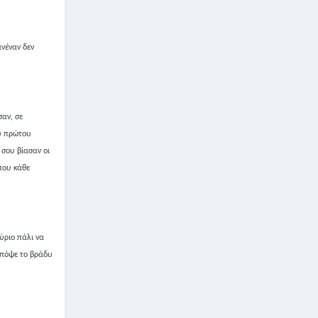
ανέναν δεν
σαν, σε
ου πρώτου
 σου βίασαν οι
 που κάθε
αύριο πάλι να
 απόψε το βράδυ