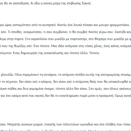
ς θα σε ισοπεδώσει. Κι εδώ η αέναη μάχη της επιβίωσης ξεκινά.
 για ώρες ασταμάτητα από το κυνηγητό. Κοιτάς ένα λευκό πίνακα και μαύρα γραμματάκια. 
 εσύ. Τι έπαθες, αναρωτιέσαι, τι σου συμβαίνει, τι θα συμβεί; Κοιτάς γύρω σου. Σκοτάδι κα
θυρο στην πόρτα. Στο αεροπλάνο που μοιάζει με πεφταστέρι, στο Φεγγάρι που μοιάζει με 
ου της θυμίζεις εσύ. Ένα τίποτα. Μια ιδέα ανάμεσα στις τόσες χίλιες, ένας κόπος ανάμε
σύμπαν. Ένας δημιουργός της ανακύκλωσης και τίποτα άλλο. Τίποτα.
σε χλευάζει. Όλοι περιμένουν τη συνέχεια, το επόμενο στάδιο αυτής της καταραμένης στασιμ
εσύ το σύμπαν, δεν είσαι εσύ ο κόσμος, δεν είσαι εσύ ο επόμενος θεός που θα αποκαλυφθεί 
άγνο πάθος και δυο γαμημένα όνειρα, τίποτα άλλο δεν είσαι. Σαν εμάς, σαν όλους εκείνο
για ένα ακόμη κενό που κανείς δεν θα το αναπληρώσει παρά μόνο η προσμονή. Όμως κανείς 
έγεσαι. Μαχητής αιώνιων μαχών, ποιητής των τελευταίων υμνωδών και ένα πλήθος που πίσω 