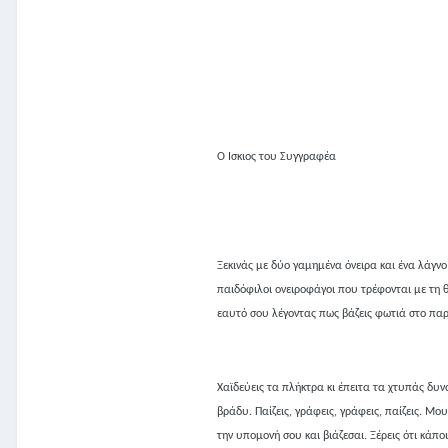
Ο Ίσκιος του Συγγραφέα
Ξεκινάς με δύο γαμημένα όνειρα και ένα λάγν
παιδόφιλοι ονειροφάγοι που τρέφονται με τη θλ
εαυτό σου λέγοντας πως βάζεις φωτιά στο παρε
Χαϊδεύεις τα πλήκτρα κι έπειτα τα χτυπάς δυ
βράδυ. Παίζεις, γράφεις, γράφεις, παίζεις. Μ
την υπομονή σου και βιάζεσαι. Ξέρεις ότι κάπο