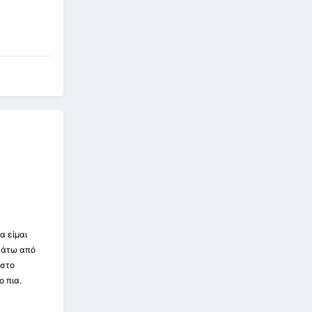
α είμαι
 κάτω από
 στο
ο πια.