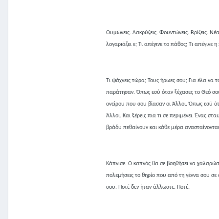
Θυμώνεις. Δακρύζεις. Φουντώνεις. Βρίζεις. Ν
λογαριάζει ε; Τι απέγινε το πάθος; Τι απέγινε η
Τι ψάχνεις τώρα; Τους ήρωες σου; Για έλα να τ
παράτησαν. Όπως εσύ όταν ξέχασες το Θεό σου
ονείρου που σου βίασαν οι Άλλοι. Όπως εσύ ότ
Άλλοι. Και ξέρεις πια τι σε περιμένει. Ένας σ
βράδυ πεθαίνουν και κάθε μέρα ανασταίνονται
Κάπνισε. Ο καπνός θα σε βοηθήσει να χαλαρώσε
πολεμήσεις το θηρίο που από τη γέννα σου σε 
σου. Ποτέ δεν ήταν άλλωστε. Ποτέ.