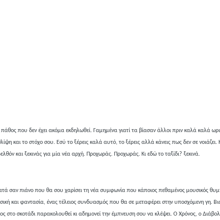
ο πάθος που δεν έχει ακόμα εκδηλωθεί. Γαμημένα γιατί τα βίασαν άλλοι πριν καλά καλά ωρ
ίψη και το στόχο σου. Εσύ το ξέρεις καλά αυτό, το ξέρεις αλλά κάνεις πως δεν σε νοιάζει. 
λθόν και ξεκινάς για μία νέα αρχή. Προχωράς. Προχωράς. Κι εδώ το ταξίδι? ξεκινά.
νατά σαν πιάνο που θα σου χαρίσει τη νέα συμφωνία που κάποιος πεθαμένος μουσικός θυμ
ουσική και φαντασία, ένας τέλειος συνδυασμός που θα σε μεταφέρει στην υποσχόμενη γη. Βιά
ιος στο σκοτάδι παρακολουθεί κι αδημονεί την έμπνευση σου να κλέψει. Ο Χρόνος, ο Διάβολ