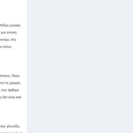
Λέξεις μαγικές
ι μια έντονη
φανάρι, στη
σα στους
ότητας. Ποιος
από τις γραφές.
υς που ήρθαμε
δεν είναι εκεί
σου χλευάζει.