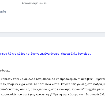
Άρχοντα φέρε μου το
ητής
 ένα λάγνο πάθος και δυο γαμημένα όνειρα, τίποτα άλλο δεν είσαι.
ηγώνεις.
κάτι δεν πάει καλά. Αλλά δεν μπορούσα να προσδιορίσω τι ακριβώς. Τώρα πι
ς τις γραμμές έχω κάνει το σπίτι άνω κάτω. Ψάχνω στις γωνιές, στα κάδρα,
οντόβουρτσες, στα cd, στους δίσκους, στο εικόνισμα, πίσω απ’ τα ηχεία, μέσα
ε παρακαλώ που την έχεις κρύψει τη γ***μένη την κάμερα γιατί δε μπορώ άλλ