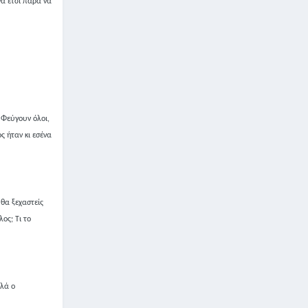
να έτσι παρά να
 Φεύγουν όλοι,
ς ήταν κι εσένα
 θα ξεχαστείς
λος; Τι το
λλά ο