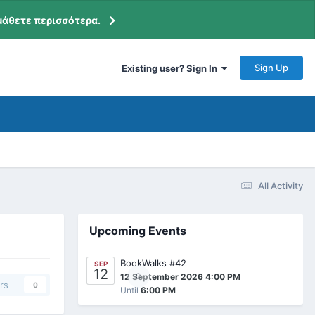
μάθετε περισσότερα.
Sign Up
Existing user? Sign In
All Activity
Upcoming Events
BookWalks #42
SEP
12
0
12 September 2026 4:00 PM
rs
0
Until
6:00 PM