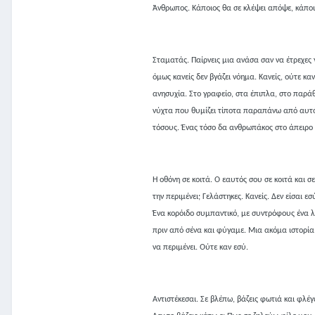
Άνθρωπος. Κάποιος θα σε κλέψει απόψε, κάποιο
Σταματάς. Παίρνεις μια ανάσα σαν να έτρεχες
όμως κανείς δεν βγάζει νόημα. Κανείς, ούτε καν
ανησυχία. Στο γραφείο, στα έπιπλα, στο παρά
νύχτα που θυμίζει τίποτα παραπάνω από αυτό π
τόσους. Ένας τόσο δα ανθρωπάκος στο άπειρο 
Η οθόνη σε κοιτά. Ο εαυτός σου σε κοιτά και 
την περιμένει; Γελάστηκες. Κανείς. Δεν είσαι 
Ένα κορόιδο συμπαντικό, με συντρόφους ένα λ
πριν από σένα και φύγαμε. Μια ακόμα ιστορία 
να περιμένει. Ούτε καν εσύ.
Αντιστέκεσαι. Σε βλέπω, βάζεις φωτιά και φλ