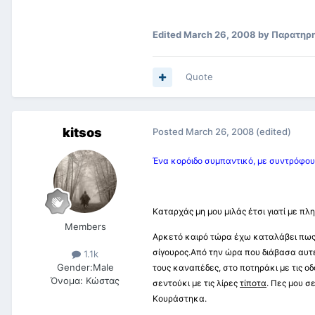
Edited
March 26, 2008
by Παρατηρ
Quote
kitsos
Posted
March 26, 2008
(edited)
Ένα κορόιδο συμπαντικό, με συντρόφους
Καταρχάς μη μου μιλάς έτσι γιατί με πλ
Members
Αρκετό καιρό τώρα έχω καταλάβει πως 
σίγουρος.Από την ώρα που διάβασα αυτέ
1.1k
Gender:
Male
τους καναπέδες, στο ποτηράκι με τις οδ
Όνομα:
Κώστας
σεντούκι με τις λίρες
τίποτα
. Πες μου σ
Κουράστηκα.