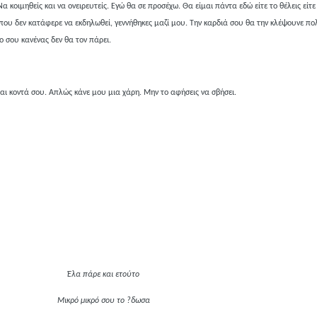
α κοιμηθείς και να ονειρευτείς. Εγώ θα σε προσέχω. Θα είμαι πάντα εδώ είτε το θέλεις είτε ό
ου δεν κατάφερε να εκδηλωθεί, γεννήθηκες μαζί μου. Την καρδιά σου θα την κλέψουνε πολ
 σου κανένας δεν θα τον πάρει.
αι κοντά σου. Απλώς κάνε μου μια χάρη. Μην το αφήσεις να σβήσει.
Έλα πάρε και ετούτο
Μικρό μικρό σου το ?δωσα