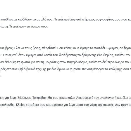
έα αισθήματα κερδίζουν το μυαλό σου. Τι απέγινε ξαφνικά ο ήρεμος συγγραφέας μου που κ
 πίστη; Τι απέγιναν τα όνειρα σου;
ους βρεις. Έλα να τους βρεις, πλησίασε! Που είναι; Τους έφαγε το σκοτάδι. Έφυγαν, σε ξέχα
. Όπως εσύ όταν έφυγες από κοντά του διαλέγοντας το δρόμο της ελευθερίας, εκείνου τ
αν έκλεψες τη φωτιά για να τη μοιράσεις στον παγερό κόσμο, εκείνο το δεύτερο όνειρο που
ταυρός στο πιο ψηλό βουνό της Γης με ένα όρνιο να γυρνάει πεινασμένο για τα εσώψυχα σου
.
ις για λίγο. Ξάπλωσε. Το κρεβάτι θα σου κάνει καλό. Άσε ανοιχτό τον υπολογιστή και έλα 
ακολουθεί. Κλείσε τα μάτια σου και αφέσου για λίγο μέσα στη χάρη της σιωπής. Δεν ήταν