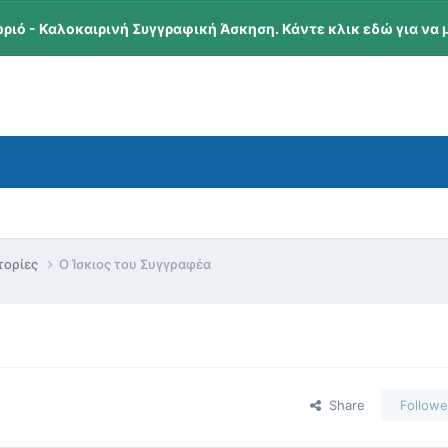
ωριό - Καλοκαιρινή Συγγραφική Άσκηση. Κάντε κλικ εδώ για να 
τορίες
Ο Ίσκιος του Συγγραφέα
Share
Followe