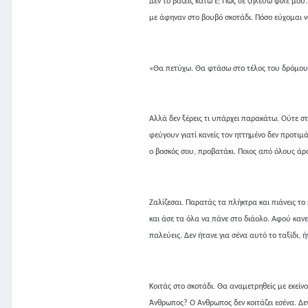
Δεν το βάζεις κάτω ε; Πως σε ζηλεύω φίλε μου.
με άφηναν στο βουβό σκοτάδι. Πόσο εύχομαι ν
«Θα πετύχω. Θα φτάσω στο τέλος του δρόμου κ
Αλλά δεν ξέρεις τι υπάρχει παρακάτω. Ούτε στ
φεύγουν γιατί κανείς τον ηττημένο δεν προτιμά
ο βοσκός σου, προβατάκι. Ποιος από όλους άρ
Ζαλίζεσαι. Παρατάς τα πλήκτρα και πιάνεις το κ
και άσε τα όλα να πάνε στο διάολο. Αφού κανείς
παλεύεις. Δεν ήτανε για σένα αυτό το ταξίδι, ή
Κοιτάς στο σκοτάδι. Θα αναμετρηθείς με εκείνον
Άνθρωπος? Ο Άνθρωπος δεν κοιτάζει εσένα. Δεν