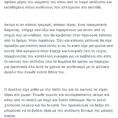
αφήσει μέρος του σώματος του κάτω από το λαιμό ακάλυπτο και
εκτεθειμένο στους κινδύνους που ελλόχευαν στο σκοτάδι.
Ακόμη κι αν κάποιο τρομερό, απαίσιο τέρας, ένας πραγματικός
δαίμονας, υπήρχε εκεί έξω και παραμόνευε για αυτόν από τη
στιγμή που γεννήθηκε, που θα κρυβόταν όταν περνούσε κάποιος
από το δρόμο; Ήταν παράλογο. Όλο και κάποιος γείτονας θα είχε
προσέξει μια ύποπτη σκιά εκτός κι αν το κακό είχε μια φωλιά εκεί
κοντά. Μια κρυψώνα όπου έτρεχε και λούφαζε όλη τη νύχτα,
περιμένοντας την κατάλληλη ευκαιρία για να εισβάλλει στο σπίτι.
Οι εικόνες που στόλιζαν όλα τα δωμάτια θα πρέπει να παρείχαν
μια προστασία όλα αυτά τα χρόνια σε συνδυασμό με το φύλακα
άγγελο που ένιωθε ενίοτε δίπλα του.
Ο άγγελος είχε χαθεί με την πίστη του και τις εικόνες τις είχαν
πάρει στο χωριό. Ένιωθε γυμνός και ανυπεράσπιστος ακόμη και
κάτω από το απαλό μα παχύ και ζεστό πάπλωμα. Και το ρολόι
χτυπούσε ολοένα και πιο δυνατά. Τον προκαλούσε να δείξει ότι
μπορούσε να τα βγάλει πέρα με την ανείπωτη δύναμη της μαύρης
κακίας.