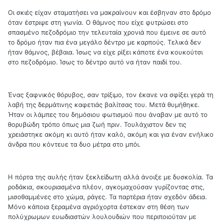
Οι σκιές είχαν σταματήσει να μακραίνουν και έσβηναν στο δρόμο
όταν έστριψε στη γωνία. Ο θάμνος που είχε φυτρώσει στο
σπασμένο πεζοδρόμιο την τελευταία χρονιά που έμεινε σε αυτό
το δρόμο ήταν πια ένα μεγάλο δέντρο με καρπούς. Τελικά δεν
ήταν θάμνος, βέβαια. Ίσως να είχε ρίξει κάποτε ένα κουκούτσι
στο πεζοδρόμιο. Ίσως το δέντρο αυτό να ήταν παιδί του.
Ένας ξαφνικός θόρυβος, σαν τρίξιμο, τον έκανε να σφίξει γερά τη
λαβή της δερμάτινης καφετιάς βαλίτσας του. Μετά θυμήθηκε.
Ήταν οι λάμπες του δημόσιου φωτισμού που άναβαν με αυτό το
θορυβώδη τρόπο όπως μια ζωή πριν. Τουλάχιστον δεν τις
χρειάστηκε ακόμη κι αυτό ήταν καλό, ακόμη και για έναν ενήλικο
άνδρα που κόντευε τα δυο μέτρα στο μπόι.
Η πόρτα της αυλής ήταν ξεκλείδωτη αλλά άνοιξε με δυσκολία. Τα
ροδάκια, σκουριασμένα πλέον, αγκομαχούσαν γυρίζοντας στις,
μισοθαμμένες στο χώμα, ράγες. Τα παρτέρια ήταν σχεδόν άδεια.
Μόνο κάποια ξεραμένα αγριόχορτα έστεκαν στη θέση των
πολύχρωμων ευωδιαστών λουλουδιών που περιποιούταν με