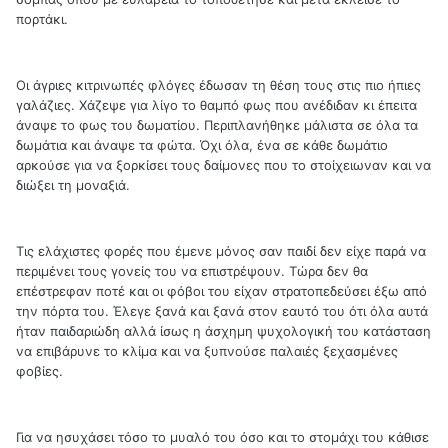
πορτάκι.
Οι άγριες κιτρινωπές φλόγες έδωσαν τη θέση τους στις πιο ήπιες
γαλάζιες. Χάζεψε για λίγο το θαμπό φως που ανέδιδαν κι έπειτα
άναψε το φως του δωματίου. Περιπλανήθηκε μάλιστα σε όλα τα
δωμάτια και άναψε τα φώτα. Όχι όλα, ένα σε κάθε δωμάτιο
αρκούσε για να ξορκίσει τους δαίμονες που το στοίχειωναν και να
διώξει τη μοναξιά.
Τις ελάχιστες φορές που έμενε μόνος σαν παιδί δεν είχε παρά να
περιμένει τους γονείς του να επιστρέψουν. Τώρα δεν θα
επέστρεφαν ποτέ και οι φόβοι του είχαν στρατοπεδεύσει έξω από
την πόρτα του. Έλεγε ξανά και ξανά στον εαυτό του ότι όλα αυτά
ήταν παιδαριώδη αλλά ίσως η άσχημη ψυχολογική του κατάσταση
να επιβάρυνε το κλίμα και να ξυπνούσε παλαιές ξεχασμένες
φοβίες.
Για να ησυχάσει τόσο το μυαλό του όσο και το στομάχι του κάθισε