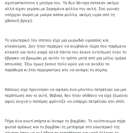
σχολαστικότητα η μητέρα του. Τα δυο δέντρα έστεκαν ακόμη
αλλά είχαν γεμίσει με ξεραμένα φύλλα την αυλή. Στις γωνιές
υπήρχαν σωροί με μαύρα σάπια φύλλα, ακόμη υγρά από τη
χθεσινή βροχή.
Το εσωτερικό του σπιτιού είχε μια μυρωδιά υγρασίας και
κλεισούρας. Δεν ήταν περίεργο να συμβαίνει τώρα που παρέμενε
κλειστό για πολύ καιρό αλλά πάντα του έκανε εντύπωση όταν το
έβρισκε να βρωμάει με αυτόν το τρόπο μετά από μια μόλις ημέρα
απουσίας. Έξω όμως έκανε πολύ κρύο για να ανοίξει τα
παράθυρα κι έτσι περιορίστηκε στο να ανάψει τη σόμπα.
Κάποιος είχε προνοήσει να αφήσει ένα μπιντόνι πετρέλαιο για μια
περίπτωση σαν κι αυτή. Βέβαια, δεν ήταν απίθανο να είχε ξεμείνει
αφού συχνά ο πατέρας φρόντιζε να υπάρχει πετρέλαιο στο σπίτι.
Πήρε ένα κουτί σπίρτα κι άναψε το βαμβάκι. Το οινόπνευμα πήρε
φωτιά αμέσως και το βαμβάκι τη μετέφερε στο εσωτερικό της
σόμπας όπου με ευλάβεια το τοποθέτησε και μετά έκλεισε το