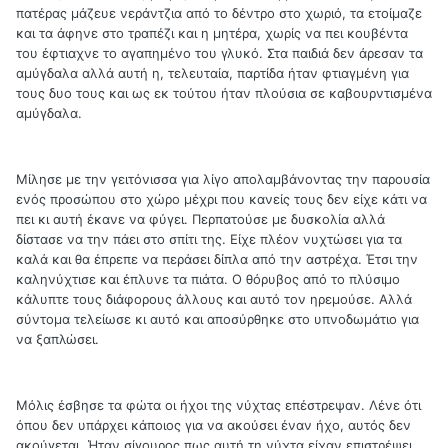
πατέρας μάζευε νεράντζια από το δέντρο στο χωριό, τα ετοίμαζε
και τα άφηνε στο τραπέζι και η μητέρα, χωρίς να πει κουβέντα
του έφτιαχνε το αγαπημένο του γλυκό. Στα παιδιά δεν άρεσαν τα
αμύγδαλα αλλά αυτή η, τελευταία, παρτίδα ήταν φτιαγμένη για
τους δυο τους και ως εκ τούτου ήταν πλούσια σε καβουρντισμένα
αμύγδαλα.
Μίλησε με την γειτόνισσα για λίγο απολαμβάνοντας την παρουσία
ενός προσώπου στο χώρο μέχρι που κανείς τους δεν είχε κάτι να
πει κι αυτή έκανε να φύγει. Περπατούσε με δυσκολία αλλά
δίστασε να την πάει στο σπίτι της. Είχε πλέον νυχτώσει για τα
καλά και θα έπρεπε να περάσει δίπλα από την αστρέχα. Έτσι την
καληνύχτισε και έπλυνε τα πιάτα. Ο θόρυβος από το πλύσιμο
κάλυπτε τους διάφορους άλλους και αυτό τον ηρεμούσε. Αλλά
σύντομα τελείωσε κι αυτό και αποσύρθηκε στο υπνοδωμάτιο για
να ξαπλώσει.
Μόλις έσβησε τα φώτα οι ήχοι της νύχτας επέστρεψαν. Λένε ότι
όπου δεν υπάρχει κάποιος για να ακούσει έναν ήχο, αυτός δεν
ακούγεται. Ήταν σίγουρος πως αυτή τη νύχτα είχαν επιστρέψει