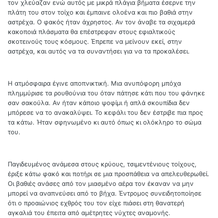
τον χλεύαζαν ενώ αυτός με μικρά πλάγια βήματα έσερνε την
πλάτη του στον τοίχο και έμπαινε ολοένα και πιο βαθιά στην
αστρέχα. Ο φακός ήταν άχρηστος. Αν τον άναβε τα σιχαμερά
κακοποιά πλάσματα θα επέστρεφαν στους εφιαλτικούς
σκοτεινούς τους κόσμους. Έπρεπε να μείνουν εκεί, στην
αστρέχα, και αυτός να τα συναντήσει για να τα προκαλέσει.
Η ατμόσφαιρα έγινε αποπνικτική. Μια ανυπόφορη μπόχα
πλημμύρισε τα ρουθούνια του όταν πάτησε κάτι που του φάνηκε
σαν σακούλα. Αν ήταν κάποιο ψοφίμι ή απλά σκουπίδια δεν
μπόρεσε να το ανακαλύψει. Το κεφάλι του δεν έστριβε πια προς
τα κάτω. Ήταν σφηνωμένο κι αυτό όπως κι ολόκληρο το σώμα
του.
Παγιδευμένος ανάμεσα στους κρύους, τσιμεντένιους τοίχους,
έριξε κάτω φακό και ποτήρι σε μια προσπάθεια να απελευθερωθεί.
Οι βαθιές ανάσες από τον μιασμένο αέρα τον έκαναν να μην
μπορεί να αναπνεύσει από το βήχα. Έντρομος συνειδητοποίησε
ότι ο προαιώνιος εχθρός του τον είχε πιάσει στη θανατερή
αγκαλιά του έπειτα από αμέτρητες νύχτες αναμονής.