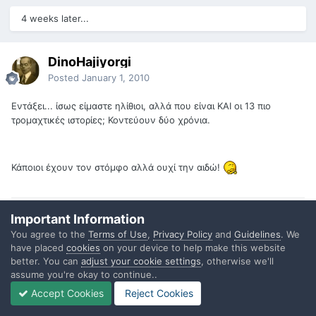
4 weeks later...
DinoHajiyorgi
Posted
January 1, 2010
Εντάξει... ίσως είμαστε ηλίθιοι, αλλά που είναι ΚΑΙ οι 13 πιο
τρομαχτικές ιστορίες; Κοντεύουν δύο χρόνια.
Κάποιοι έχουν τον στόμφο αλλά ουχί την αιδώ!
Important Information
Quote
You agree to the
Terms of Use
,
Privacy Policy
and
Guidelines
. We
have placed
cookies
on your device to help make this website
better. You can
adjust your cookie settings
, otherwise we'll
heiron
assume you're okay to continue..
Posted
January 4, 2010
Accept Cookies
Reject Cookies
Βασικά ο ΗΥ μου τετέλεσται.Να'ναι ελαφρύ το σεμεδακι που τον