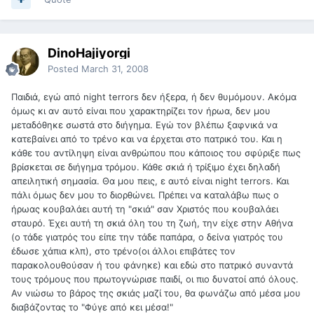
DinoHajiyorgi
Posted
March 31, 2008
Παιδιά, εγώ από night terrors δεν ήξερα, ή δεν θυμόμουν. Ακόμα
όμως κι αν αυτό είναι που χαρακτηρίζει τον ήρωα, δεν μου
μεταδόθηκε σωστά στο διήγημα. Εγώ τον βλέπω ξαφνικά να
κατεβαίνει από το τρένο και να έρχεται στο πατρικό του. Και η
κάθε του αντίληψη είναι ανθρώπου που κάποιος του σφύριξε πως
βρίσκεται σε διήγημα τρόμου. Κάθε σκιά ή τρίξιμο έχει δηλαδή
απειλητική σημασία. Θα μου πεις, ε αυτό είναι night terrors. Και
πάλι όμως δεν μου το διορθώνει. Πρέπει να καταλάβω πως ο
ήρωας κουβαλάει αυτή τη "σκιά" σαν Χριστός που κουβαλάει
σταυρό. Έχει αυτή τη σκιά όλη του τη ζωή, την είχε στην Αθήνα
(ο τάδε γιατρός του είπε την τάδε παπάρα, ο δείνα γιατρός του
έδωσε χάπια κλπ), στο τρένο(οι άλλοι επιβάτες τον
παρακολουθούσαν ή του φάνηκε) και εδώ στο πατρικό συναντά
τους τρόμους που πρωτογνώρισε παιδί, οι πιο δυνατοί από όλους.
Αν νιώσω το βάρος της σκιάς μαζί του, θα φωνάζω από μέσα μου
διαβάζοντας το "Φύγε από κει μέσα!"