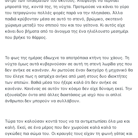
άντρο των πλασμάτων του σκότους. Απέφευγε να περνάει
μπροστά της,
κοντά της
, τη νύχτα. Προτιμούσε να κάνει το γύρο
του τετραγώνου πολλές φορές παρά να την πλησιάσει. Άλλα
παιδιά κρύβονταν μέσα σε αυτό το στενό, βρώμικο, σκοτεινό
χώρισμα μεταξύ του σπιτιού του και του γείτονα. Κι αυτός είχε
κάνει δυο βήματα από το άνοιγμα της ένα ηλιόλουστο μεσημέρι
που βρήκε το θάρρος.
Το φως της ημέρας έδιωχνε τα αποτρόπαια κτήνη του χάους. Τη
νύχτα όμως αυτά κυβερνούσαν σε αυτή τη στενή λωρίδα γης που
δεν ανήκε σε κανέναν. Αν ρωτούσε έναν δικηγόρο ή μηχανικό θα
του έλεγε πως η αστρέχα ανήκε από μισή στους δυο ιδιοκτήτες
των σπιτιών. Βαθιά μέσα του ήξερε καλά ότι δεν ανήκε σε
κανέναν. Κανένας σε αυτόν τον κόσμο δεν είχε δύναμη εκεί. Την
εξουσίαζαν όντα από άλλες διαστάσεις με ισχύ που οι απλοί
άνθρωποι δεν μπορούν να συλλάβουν.
Τώρα τον καλούσαν κοντά τους να τα αντιμετωπίσει όλα μια και
καλή. Εκεί, σε ένα μέρος που δεν χωρούσε καλά καλά το
ογκώδες πια σώμα του. Οι κραυγές τους είχαν τη φωνή γάτας και