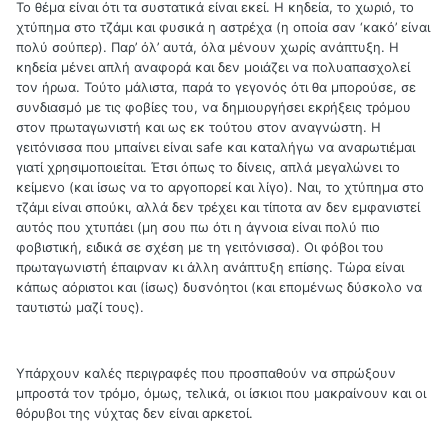
Το θέμα είναι ότι τα συστατικά είναι εκεί. Η κηδεία, το χωριό, το
χτύπημα στο τζάμι και φυσικά η αστρέχα (η οποία σαν ‘κακό’ είναι
πολύ σούπερ). Παρ’ όλ’ αυτά, όλα μένουν χωρίς ανάπτυξη. Η
κηδεία μένει απλή αναφορά και δεν μοιάζει να πολυαπασχολεί
τον ήρωα. Τούτο μάλιστα, παρά το γεγονός ότι θα μπορούσε, σε
συνδιασμό με τις φοβίες του, να δημιουργήσει εκρήξεις τρόμου
στον πρωταγωνιστή και ως εκ τούτου στον αναγνώστη. Η
γειτόνισσα που μπαίνει είναι safe και καταλήγω να αναρωτιέμαι
γιατί χρησιμοποιείται. Έτσι όπως το δίνεις, απλά μεγαλώνει το
κείμενο (και ίσως να το αργοπορεί και λίγο). Ναι, το χτύπημα στο
τζάμι είναι σπούκι, αλλά δεν τρέχει και τίποτα αν δεν εμφανιστεί
αυτός που χτυπάει (μη σου πω ότι η άγνοια είναι πολύ πιο
φοβιστική, ειδικά σε σχέση με τη γειτόνισσα). Οι φόβοι του
πρωταγωνιστή έπαιρναν κι άλλη ανάπτυξη επίσης. Τώρα είναι
κάπως αόριστοι και (ίσως) δυσνόητοι (και επομένως δύσκολο να
ταυτιστώ μαζί τους).
Υπάρχουν καλές περιγραφές που προσπαθούν να σπρώξουν
μπροστά τον τρόμο, όμως, τελικά, οι ίσκιοι που μακραίνουν και οι
θόρυβοι της νύχτας δεν είναι αρκετοί.