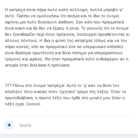
Η αστρέχα είναι πάρα πολύ καλή σύλληψη, πολλά μπράβο γι’
αυτό. Πρέπει να ομολογήσω ότι ακόμα και το ίδιο το όνομα
αφήνει μια πολύ δυσοίωνη αίσθηση. Σαν κάτι που πραγματικά
είναι κακό και δε θες να ξέρεις τι είναι. Το γεγονός ότι το όνομα
δεν ξεκαθαρίζει περί τίνος πρόκειται, λειτουργεί προσθέτοντας κι
άλλους πόντους. Η ίδια η φύση της αστρέχας (όπως και να την
πάρει κανείς, είτε σε πραγματικό είτε σε υπερφυσικό επίπεδο)
είναι ιδιαίτερα πρωτότυπη και δίνει πάτημα για απερίγραπτους
τρόμους και φρίκες. Θα ήταν πραγματικά πολύ ενδιαφέρον αν η
ιστορία ήταν διπλάσια ή τριπλάσια.
ΥΓ1:Πάνω στο όνομα ‘αστρέχα’. Αυτό το ‘χ’ σαν να δίνει τον
επιπλέον τόνο κακίας στον ‘ηχητικό’ τρόμο τής λέξης. Όταν το
πρωτοδιάβασα, η πρώτη λέξη που ήρθε στο μυαλό μου ήταν η
λέξη οχιά. Cooool.
Quote