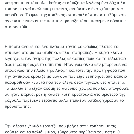
να φάει το κοτόπουλο. Καθώς σκούπιζε τα λιγδιασμένα δάχτυλά
του σε μια γαλανόλευκη πετσέτα, ακούστηκε ένα χτύπημα στο
παράθυρο. Το φως της κουζίνας αντανακλούνταν στο τζάμι και ο
άγνωστος επισκέπτης που τον τρόμαξε τόσο, παρέμενε αόρατος
στο σκοτάδι.
Η πόρτα άνοιξε και ένα πλάσμα κοντό με φαρδιές πλάτες και
ντυμένο στα μαύρα στάθηκε δίπλα στο τραπέζι. Η κυρία Έλενα
είχε χάσει τον άντρα της πολλές δεκαετίες πριν και το τελευταίο
διάστημα πρόσεχε το σπίτι του. Ήταν γριά αλλά δεν μπορούσε να
υπολογίσει την ηλικία της. Ακόμη και τότε, την πρώτη φορά που
την αντίκρισε έμοιαζε με μάγισσα που είχε ξεπηδήσει από κάποιο
παραμύθι σαν κι αυτά που του έλεγε όταν πήγαινε στο σπίτι της.
Τα μαλλιά της είχαν ακόμη το αφύσικο χρώμα που δεν αποφάσιζε
αν ήταν κίτρινο, ροζ ή καφετί και η κρεατοελιά στο αριστερό της
μάγουλο παρέμενε τεράστια αλλά επιπλέον ρυτίδες χάραζαν το
πρόσωπο της.
Την κέρασε γλυκό νεράντζι, που βρήκε στο ντουλάπι με τις
κούπες και τα παλιά, μικρά, εύθραυστα σερβίτσια του καφέ. Ο