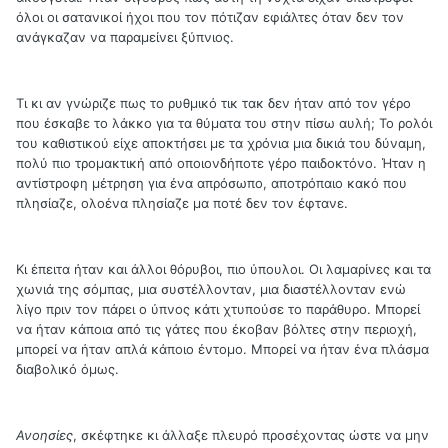
όλοι οι σατανικοί ήχοι που τον πότιζαν εφιάλτες όταν δεν τον
ανάγκαζαν να παραμείνει ξύπνιος.
Τι κι αν γνώριζε πως το ρυθμικό τικ τακ δεν ήταν από τον γέρο
που έσκαβε το λάκκο για τα θύματα του στην πίσω αυλή; Το ρολόι
του καθιστικού είχε αποκτήσει με τα χρόνια μια δικιά του δύναμη,
πολύ πιο τρομακτική από οποιονδήποτε γέρο παιδοκτόνο. Ήταν η
αντίστροφη μέτρηση για ένα απρόσωπο, αποτρόπαιο κακό που
πλησίαζε, ολοένα πλησίαζε μα ποτέ δεν τον έφτανε.
Κι έπειτα ήταν και άλλοι θόρυβοι, πιο ύπουλοι. Οι λαμαρίνες και τα
χωνιά της σόμπας, μια συστέλλονταν, μια διαστέλλονταν ενώ
λίγο πριν τον πάρει ο ύπνος κάτι χτυπούσε το παράθυρο. Μπορεί
να ήταν κάποια από τις γάτες που έκοβαν βόλτες στην περιοχή,
μπορεί να ήταν απλά κάποιο έντομο. Μπορεί να ήταν ένα πλάσμα
διαβολικό όμως.
Ανοησίες
, σκέφτηκε κι άλλαξε πλευρό προσέχοντας ώστε να μην