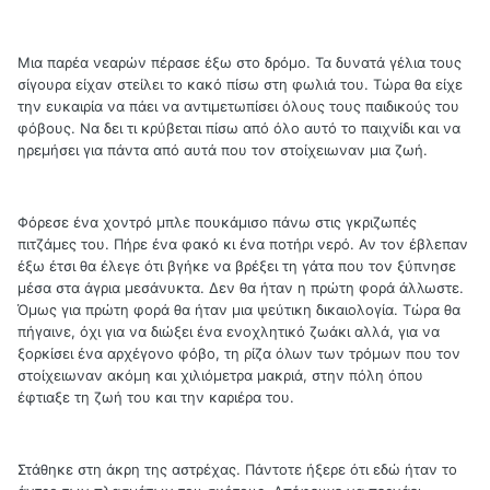
Μια παρέα νεαρών πέρασε έξω στο δρόμο. Τα δυνατά γέλια τους
σίγουρα είχαν στείλει το κακό πίσω στη φωλιά του. Τώρα θα είχε
την ευκαιρία να πάει να αντιμετωπίσει όλους τους παιδικούς του
φόβους. Να δει τι κρύβεται πίσω από όλο αυτό το παιχνίδι και να
ηρεμήσει για πάντα από αυτά που τον στοίχειωναν μια ζωή.
Φόρεσε ένα χοντρό μπλε πουκάμισο πάνω στις γκριζωπές
πιτζάμες του. Πήρε ένα φακό κι ένα ποτήρι νερό. Αν τον έβλεπαν
έξω έτσι θα έλεγε ότι βγήκε να βρέξει τη γάτα που τον ξύπνησε
μέσα στα άγρια μεσάνυκτα. Δεν θα ήταν η πρώτη φορά άλλωστε.
Όμως για πρώτη φορά θα ήταν μια ψεύτικη δικαιολογία. Τώρα θα
πήγαινε, όχι για να διώξει ένα ενοχλητικό ζωάκι αλλά, για να
ξορκίσει ένα αρχέγονο φόβο, τη ρίζα όλων των τρόμων που τον
στοίχειωναν ακόμη και χιλιόμετρα μακριά, στην πόλη όπου
έφτιαξε τη ζωή του και την καριέρα του.
Στάθηκε στη άκρη της αστρέχας. Πάντοτε ήξερε ότι εδώ ήταν το