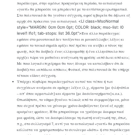
παράδειγμα, στην αμέσως προηγούμενη περίοδο, το αιτιολογικό
«γιατί» θα μπορούσε να μπερδευτεί με το αντίστοιχο ερωτηματικό.
Στο πολυτονικό δε θα γινόταν σύγχυση, αφού η βαρεία θα δήλωνε εξ
αρχής ότι πρόκειται για αιτιολογικό.
<LI class=MsoNormal
style="MARGIN: 0cm 0cm 0pt; COLOR: black; mso-list: l0
level1 lfo1; tab-stops: list 36.0pt">
Ένα άλλο παράδειγμα:
εφόσον στο μονοτονικό δεν τονίζονται οι μονοσύλλαβες λέξεις κι
εφόσον το τονικό σημάδι ορίζει πού πρέπει να ανέβει ο τόνος της
φωνής, πώς θα διάβαζε ένας ελληνομαθής ή ένα ελληνόπουλο που
αρχίζει τώρα να μαθαίνει ανάγνωση τη φράση: «από δω κι από κει»;
Με ποιο λογικό επιχείρημα θα τους δίναμε να καταλάβουν ότι δε
διαβάζεται «απόδω κι απόκει»; Φυσικά, στο πολυτονικό δε θα υπήρχε
τέτοιου είδους σύγχυση.
Υπάρχει πληθώρα παραδειγμάτων αυτού του τύπου ή των
συγχύσεων ανάμεσα σε ομόηχες λέξεις (λ.χ., άρματα [με ψιλή=όπλα
– απ’ όπου αρματωλός] και άρματα [με δασεία=οχήματα] κ.ο.κ.).
Οπωσδήποτε, το νόημα βγαίνει τελικώς από τα συμφραζόμενα, μόνο
που συχνά πρέπει να χάνουμε χρόνο διαβάζοντας ξανά εξ αρχής
ορισμένες φράσεις. Ή θα μπορούσαμε να γράψουμε διαφορετικά
μια φράση, ώστε να διασφαλίσουμε τη σωστή ανάγνωσή της, όπως,
π.χ., στο συλλογισμό 7, αντί για το αιτιολογικό «γιατί» θα μπορούσα
κάλλιστα να χρησιμοποιήσω το συνώνυμο «διότι»· ή στο παράδειγμα