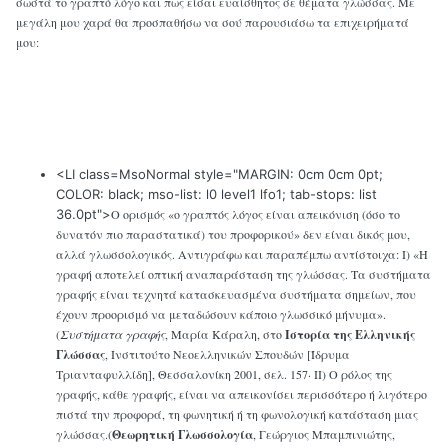
σωστά το γραπτό λόγο και πως είσαι ευαίσθητος σε θέματα γλώσσας. Με
μεγάλη μου χαρά θα προσπαθήσω να σού παρουσιάσω τα επιχειρήματά
μου:
<LI class=MsoNormal style="MARGIN: 0cm 0cm 0pt;
COLOR: black; mso-list: l0 level1 lfo1; tab-stops: list
36.0pt">
Ο ορισμός «ο γραπτός λόγος είναι απεικόνιση (όσο το
δυνατόν πιο παραστατικά) του προφορικού» δεν είναι δικός μου,
αλλά γλωσσολογικός. Αντιγράφω και παραπέμπω αντίστοιχα: Ι) «Η
γραφή αποτελεί οπτική αναπαράσταση της γλώσσας. Τα συστήματα
γραφής είναι τεχνητά κατασκευασμένα συστήματα σημείων, που
έχουν προορισμό να μεταδώσουν κάποιο γλωσσικό μήνυμα».
(
Συστήματα γραφής
, Μαρία Κάραλη, στο
Ιστορία της Ελληνικής
Γλώσσας
, Ινστιτούτο Νεοελληνικών Σπουδών [Ίδρυμα
Τριανταφυλλίδη], Θεσσαλονίκη 2001, σελ. 157· ΙΙ) Ο ρόλος της
γραφής, κάθε γραφής, είναι να απεικονίσει περισσότερο ή λιγότερο
πιστά την προφορά, τη φωνητική ή τη φωνολογική κατάσταση μιας
γλώσσας.(
Θεωρητική Γλωσσολογία
, Γεώργιος Μπαμπινιώτης,