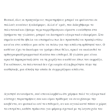
Φυσικά, όλες οι προηγούμενες παρατηρήσεις μπορεί να φαίνονται σε
πολλούς ανούσιες ή αδιάφορες. Αλλά σ’ εμάς, που διδαχθήκαμε το
πολυτονικό και ζήσαμε τη μεταρρύθμιση και είμαστε ευαίσθητοι στα
ζητήματα της γλώσσας, μπορεί να διατηρούν εξαιρετικό ενδιαφέρον. Στο
σημείο αυτό θα ήθελα να επισημάνω πως δεν προσπαθώ να προσηλυτίσω
κανένα στις απόψεις μου ούτε να πείσω για την απόλυτη ορθότητά τους. Ο
καθένας έχει το δικαίωμα να γράφει όπως θέλει, αρκεί να ακολουθεί το
ορθογραφικό/γραμματικό πλαίσιο που επιθυμεί. Η γλώσσα μας είναι
αρκετά δημοκρατική ώστε να τη χειρίζεται ο καθένας όπως τον εκφράζει.
Για κάποιους, το πολυτονικό δεν έχει καμία άλλη βαρύτητα πλην της
αισθητικής, μια άποψη την οποία δε συμμερίζομαι απόλυτα.
Αγαπητέ συνονόματε, σού επαναλαμβάνω ότι χάρηκα πολύ τις εξαιρετικά
εύστοχες παρατηρήσεις σου και είμαι πρόθυμος να συνεχίσουμε την
κουβέντα, αν φυσικά κι εσύ το επιθυμείς, αν και αγνοώ κατά πόσον ο χώρος
το επιτρέπει, καθότι πρόκειται για φόρουμ σχετικά με τη λογοτεχνία του