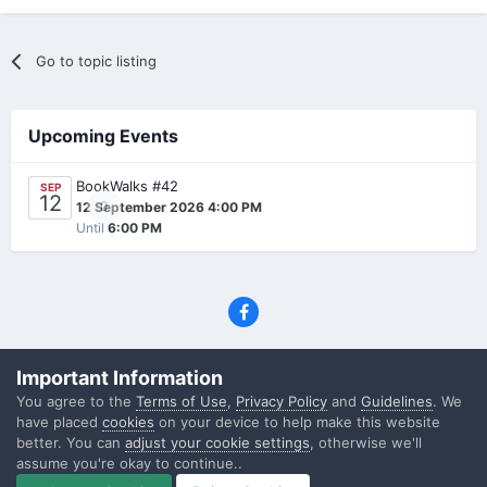
Go to topic listing
Upcoming Events
BookWalks #42
SEP
12
0
12 September 2026 4:00 PM
Until
6:00 PM
Privacy Policy
Contact Us
Cookies
Important Information
(C) SFF.gr, All rights reserved
You agree to the
Terms of Use
,
Privacy Policy
and
Guidelines
. We
Powered by Invision Community
have placed
cookies
on your device to help make this website
better. You can
adjust your cookie settings
, otherwise we'll
assume you're okay to continue..