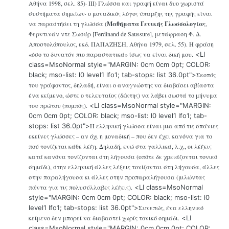
Αθήνα 1998, σελ. 85)· ΙΙΙ) Γλώσσα και γραφή είναι δυο χωριστά
συστήματα σημείων· ο μοναδικός λόγος ύπαρξης της γραφής είναι
να παραστήσει τη γλώσσα (
Μαθήματα Γενικής Γλωσσολογίας
,
Φερντινάν ντε Σωσύρ [Ferdinand de Saussure], μετάφραση Φ. Δ.
Αποστολόπουλος, εκδ. ΠΑΠΑΖΗΣΗ, Αθήνα 1979, σελ. 55). Η φράση
«όσο το δυνατόν πιο παραστατικά» ίσως να είναι δική μου.
<LI
class=MsoNormal style="MARGIN: 0cm 0cm 0pt; COLOR:
black; mso-list: l0 level1 lfo1; tab-stops: list 36.0pt">
Σκοπός
του γράφοντος, δηλαδή, είναι ο αναγνώστης να διαβάσει αβίαστα
ένα κείμενο, ώστε ο τελευταίος (δέκτης) να λάβει σωστά το μήνυμα
του πρώτου (πομπός).
<LI class=MsoNormal style="MARGIN:
0cm 0cm 0pt; COLOR: black; mso-list: l0 level1 lfo1; tab-
stops: list 36.0pt">
Η ελληνική γλώσσα είναι μια από τις σπάνιες
εκείνες γλώσσες – αν όχι η μοναδική – που δεν έχει κανόνα για το
πού τονίζεται κάθε λέξη. Δηλαδή, ενώ στα γαλλικά, λ.χ., οι λέξεις
κατά κανόνα τονίζονται στη λήγουσα (οπότε δε χρειάζονται τονικό
σημάδι), στην ελληνική άλλες λέξεις τονίζονται στη λήγουσα, άλλες
στην παραλήγουσα κι άλλες στην προπαραλήγουσα (μιλώντας
πάντα για τις πολυσύλλαβες λέξεις).
<LI class=MsoNormal
style="MARGIN: 0cm 0cm 0pt; COLOR: black; mso-list: l0
level1 lfo1; tab-stops: list 36.0pt">
Συνεπώς, ένα ελληνικό
κείμενο δεν μπορεί να διαβαστεί χωρίς τονικό σημάδι.
<LI
class=MsoNormal style="MARGIN: 0cm 0cm 0pt; COLOR: