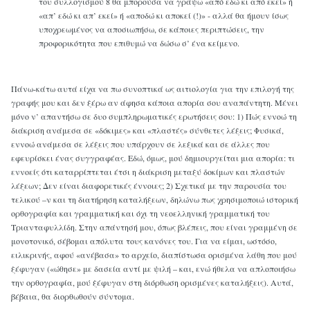
του συλλογισμού 8 θα μπορούσα να γράψω «από εδώ κι από εκεί» ή
«απ’ εδώ κι απ’ εκεί» ή «αποδώ κι αποκεί (!)» - αλλά θα ήμουν ίσως
υποχρεωμένος να αποσιωπήσω, σε κάποιες περιπτώσεις, την
προφορικότητα που επιθυμώ να δώσω σ’ ένα κείμενο.
Πάνω-κάτω αυτά είχα να πω συνοπτικά ως αιτιολογία για την επιλογή της
γραφής μου και δεν ξέρω αν άφησα κάποια απορία σου αναπάντητη. Μένει
μόνο ν’ απαντήσω σε δυο συμπληρωματικές ερωτήσεις σου: 1) Πώς εννοώ τη
διάκριση ανάμεσα σε «δόκιμες» και «πλαστές» σύνθετες λέξεις; Φυσικά,
εννοώ ανάμεσα σε λέξεις που υπάρχουν σε λεξικά και σε άλλες που
εφευρίσκει ένας συγγραφέας. Εδώ, όμως, μού δημιουργείται μια απορία: τι
εννοείς ότι καταρρίπτεται έτσι η διάκριση μεταξύ δοκίμων και πλαστών
λέξεων; Δεν είναι διαφορετικές έννοιες; 2) Σχετικά με την παρουσία του
τελικού –ν και τη διατήρηση καταλήξεων, δηλώνω πως χρησιμοποιώ ιστορική
ορθογραφία και γραμματική και όχι τη νεοελληνική γραμματική του
Τριανταφυλλίδη. Στην απάντησή μου, όπως βλέπεις, που είναι γραμμένη σε
μονοτονικό, σέβομαι απόλυτα τους κανόνες του. Για να είμαι, ωστόσο,
ειλικρινής, αφού «ανέβασα» το αρχείο, διαπίστωσα ορισμένα λάθη που μού
ξέφυγαν («ώθησε» με δασεία αντί με ψιλή – και, ενώ ήθελα να απλοποιήσω
την ορθογραφία, μού ξέφυγαν στη διόρθωση ορισμένες καταλήξεις). Αυτά,
βέβαια, θα διορθωθούν σύντομα.