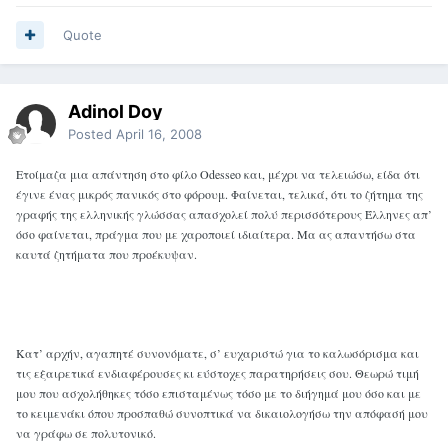
Quote
Adinol Doy
Posted
April 16, 2008
Ετοίμαζα μια απάντηση στο φίλο Odesseo και, μέχρι να τελειώσω, είδα ότι
έγινε ένας μικρός πανικός στο φόρουμ. Φαίνεται, τελικά, ότι το ζήτημα της
γραφής της ελληνικής γλώσσας απασχολεί πολύ περισσότερους Έλληνες απ’
όσο φαίνεται, πράγμα που με χαροποιεί ιδιαίτερα. Μα ας απαντήσω στα
καυτά ζητήματα που προέκυψαν.
Κατ’ αρχήν, αγαπητέ συνονόματε, σ’ ευχαριστώ για το καλωσόρισμα και
τις εξαιρετικά ενδιαφέρουσες κι εύστοχες παρατηρήσεις σου. Θεωρώ τιμή
μου που ασχολήθηκες τόσο επισταμένως τόσο με το διήγημά μου όσο και με
το κειμενάκι όπου προσπαθώ συνοπτικά να δικαιολογήσω την απόφασή μου
να γράφω σε πολυτονικό.