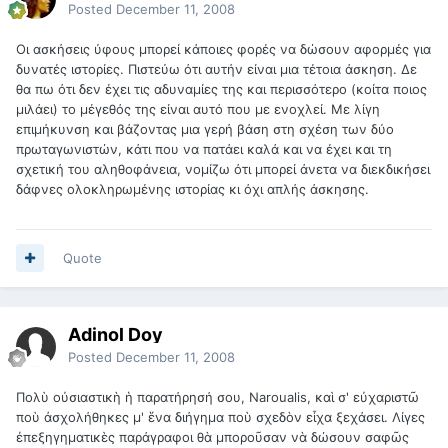
Posted
December 11, 2008
Οι ασκήσεις ύφους μπορεί κάποιες φορές να δώσουν αφορμές για
δυνατές ιστορίες. Πιστεύω ότι αυτήν είναι μια τέτοια άσκηση. Δε
θα πω ότι δεν έχει τις αδυναμίες της και περισσότερο (κοίτα ποιος
μιλάει) το μέγεθός της είναι αυτό που με ενοχλεί. Με λίγη
επιμήκυνση και βάζοντας μια γερή βάση στη σχέση των δύο
πρωταγωνιστών, κάτι που να πατάει καλά και να έχει και τη
σχετική του αληθοφάνεια, νομίζω ότι μπορεί άνετα να διεκδικήσει
δάφνες ολοκληρωμένης ιστορίας κι όχι απλής άσκησης.
Quote
Adinol Doy
Posted
December 11, 2008
Πολὺ οὐσιαστικὴ ἡ παρατήρησή σου, Naroualis, καὶ σ' εὐχαριστῶ
ποὺ ἀσχολήθηκες μ' ἕνα διήγημα ποὺ σχεδὸν εἶχα ξεχάσει. Λίγες
ἐπεξηγηματικὲς παράγραφοι θὰ μποροῦσαν νὰ δώσουν σαφῶς