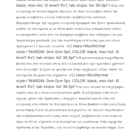
black; mso-list: l0 level1 lfo1; tab-stops: list 36.0pt">
Στη νέα
ελληνική, το τονικό σημάδι δηλώνει σε ποια συλλαβή ο τόνος της
φωνής ανεβαίνει, ενώ οι υπόλοιπες διαβάζονται ισότονα.
Παραβλέπουμε την αρχαία ελληνική προφορά που ήταν προσωδιακή
(οπότε τα πνεύματα κι οι τόνοι ήσαν απολύτως απαραίτητα στους
ελληνομαθείς, κάτι σαν τα διάφορα σύμβολα που υπάρχουν σε μια
παρτιτούρα μουσικής για την σωστότερη εκτέλεση), μια και είναι
πράγματα εν πολλοίς γνωστά.
<LI class=MsoNormal
style="MARGIN: 0cm 0cm 0pt; COLOR: black; mso-list: l0
level1 lfo1; tab-stops: list 36.0pt">
Η μονοτονική μεταρρύθμιση
βασίζεται στο γεγονός ότι η νέα ελληνική δεν έχει κρατήσει χρόνους
στις συλλαβές ή άχνα σε φωνήεντα στην αρχή μιας λέξης, οπότε τα
πνεύματα θεωρούνται άχρηστα.
<LI class=MsoNormal
style="MARGIN: 0cm 0cm 0pt; COLOR: black; mso-list: l0
level1 lfo1; tab-stops: list 36.0pt">
Αν και λογικό το επιχείρημα,
νομίζω πως δεν είναι αναγκαστικά ορθό. Ανεξάρτητα από το αν
έχουμε χάσει την προσωδία, υπάρχουν παραδείγματα στη νέα
ελληνική, στα οποία τα πνεύματα κι οι τόνοι βοηθούν στην καλύτερη
κατανόηση. Γιατί το μονοτονικό δυσχεραίνει σε πολλές περιπτώσεις
την απρόσκοπτη ανάγνωση, ώστε συχνά, διαβάζοντας ένα κείμενο
προς το τέλος, είμαστε αναγκασμένοι να γυρίσουμε στην αρχή της
πρότασης ή της περιόδου, για να αντιληφθούμε το σωστό νόημα. Για