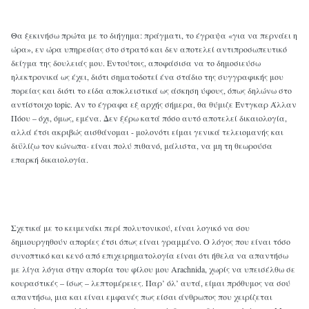
Θα ξεκινήσω πρώτα με το διήγημα: πράγματι, το έγραψα «για να περνάει η
ώρα», εν ώρα υπηρεσίας στο στρατό και δεν αποτελεί αντιπροσωπευτικό
δείγμα της δουλειάς μου. Εντούτοις, αποφάσισα να το δημοσιεύσω
ηλεκτρονικά ως έχει, διότι σηματοδοτεί ένα στάδιο της συγγραφικής μου
πορείας και διότι το είδα αποκλειστικά ως άσκηση ύφους, όπως δηλώνω στο
αντίστοιχο topic. Αν το έγραφα εξ αρχής σήμερα, θα θύμιζε Έντγκαρ Άλλαν
Πόου – όχι, όμως, εμένα. Δεν ξέρω κατά πόσο αυτό αποτελεί δικαιολογία,
αλλά έτσι ακριβώς αισθάνομαι - μολονότι είμαι γενικά τελειομανής και
διϋλίζω τον κώνωπα· είναι πολύ πιθανό, μάλιστα, να μη τη θεωρούσα
επαρκή δικαιολογία.
Σχετικά με το κειμενάκι περί πολυτονικού, είναι λογικό να σου
δημιουργηθούν απορίες έτσι όπως είναι γραμμένο. Ο λόγος που είναι τόσο
συνοπτικό και κενό από επιχειρηματολογία είναι ότι ήθελα να απαντήσω
με λίγα λόγια στην απορία του φίλου μου Arachnida, χωρίς να υπεισέλθω σε
κουραστικές – ίσως – λεπτομέρειες. Παρ’ όλ’ αυτά, είμαι πρόθυμος να σού
απαντήσω, μια και είναι εμφανές πως είσαι άνθρωπος που χειρίζεται