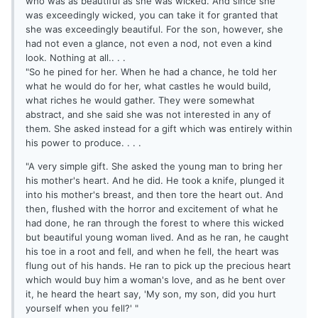
who was as beautiful as she was wicked. And since she
was exceedingly wicked, you can take it for granted that
she was exceedingly beautiful. For the son, however, she
had not even a glance, not even a nod, not even a kind
look. Nothing at all.. . .
"So he pined for her. When he had a chance, he told her
what he would do for her, what castles he would build,
what riches he would gather. They were somewhat
abstract, and she said she was not interested in any of
them. She asked instead for a gift which was entirely within
his power to produce. . . .
"A very simple gift. She asked the young man to bring her
his mother's heart. And he did. He took a knife, plunged it
into his mother's breast, and then tore the heart out. And
then, flushed with the horror and excitement of what he
had done, he ran through the forest to where this wicked
but beautiful young woman lived. And as he ran, he caught
his toe in a root and fell, and when he fell, the heart was
flung out of his hands. He ran to pick up the precious heart
which would buy him a woman's love, and as he bent over
it, he heard the heart say, 'My son, my son, did you hurt
yourself when you fell?' "