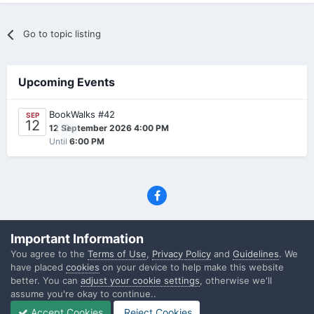
Go to topic listing
Upcoming Events
BookWalks #42
SEP
12
0
12 September 2026 4:00 PM
Until
6:00 PM
Privacy Policy
Contact Us
Cookies
Important Information
(C) SFF.gr, All rights reserved
You agree to the
Terms of Use
,
Privacy Policy
and
Guidelines
. We
Powered by Invision Community
have placed
cookies
on your device to help make this website
better. You can
adjust your cookie settings
, otherwise we'll
assume you're okay to continue..
Accept Cookies
Reject Cookies