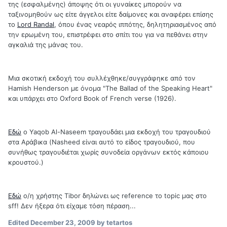
της (εσφαλμένης) άποψης ότι οι γυναίκες μπορούν να
ταξινομηθούν ως είτε άγγελοι είτε δαίμονες και αναφέρει επίσης
το
Lord Randal
, όπου ένας νεαρός ιππότης, δηλητηριασμένος από
την ερωμένη του, επιστρέφει στο σπίτι του για να πεθάνει στην
αγκαλιά της μάνας του.
Μια σκοτική εκδοχή του συλλέχθηκε/συγγράφηκε από τον
Hamish Henderson με όνομα "The Ballad of the Speaking Heart"
και υπάρχει στο Oxford Book of French verse (1926).
Εδώ
ο Yaqob Al-Naseem τραγουδάει μια εκδοχή του τραγουδιού
στα Αράβικα (Nasheed είναι αυτό το είδος τραγουδιού, που
συνήθως τραγουδιέται χωρίς συνοδεία οργάνων εκτός κάποιου
κρουστού.)
Εδώ
ο/η χρήστης Tibor δηλώνει ως reference το topic μας στο
sff! Δεν ήξερα ότι είχαμε τόση πέραση...
Edited
December 23, 2009
by tetartos