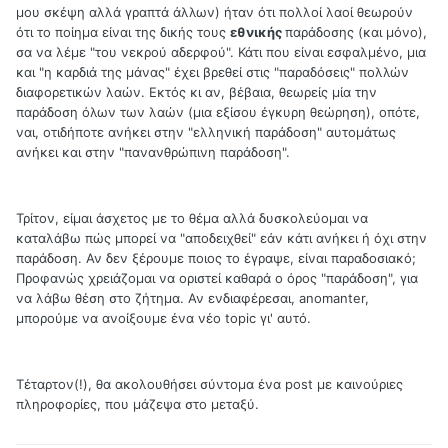
μου σκέψη αλλά γραπτά άλλων) ήταν ότι πολλοί λαοί θεωρούν
ότι το ποίημα είναι της δικής τους
εθνικής
παράδοσης (και μόνο),
σα να λέμε "του νεκρού αδερφού". Κάτι που είναι εσφαλμένο, μια
και "η καρδιά της μάνας" έχει βρεθεί στις "παραδόσεις" πολλών
διαφορετικών λαών. Εκτός κι αν, βέβαια, θεωρείς μία την
παράδοση όλων των λαών (μια εξίσου έγκυρη θεώρηση), οπότε,
ναι, οτιδήποτε ανήκει στην "ελληνική παράδοση" αυτομάτως
ανήκει και στην "πανανθρώπινη παράδοση".
Τρίτον, είμαι άσχετος με το θέμα αλλά δυσκολεύομαι να
καταλάβω πώς μπορεί να "αποδειχθεί" εάν κάτι ανήκει ή όχι στην
παράδοση. Αν δεν ξέρουμε ποιος το έγραψε, είναι παραδοσιακό;
Προφανώς χρειάζομαι να οριστεί καθαρά ο όρος "παράδοση", για
να λάβω θέση στο ζήτημα. Αν ενδιαφέρεσαι, anomanter,
μπορούμε να ανοίξουμε ένα νέο topic γι' αυτό.
Τέταρτον(!), θα ακολουθήσει σύντομα ένα post με καινούριες
πληροφορίες, που μάζεψα στο μεταξύ.