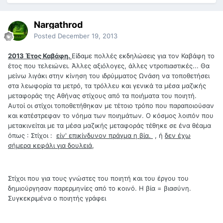
Nargathrod
Posted
December 19, 2013
2013 Έτος Καβάφη.
Είδαμε πολλές εκδηλώσεις για τον Καβάφη το
έτος που τελειώνει. Άλλες αξιόλογες, άλλες ντροπιαστικές... Θα
μείνω λιγάκι στην κίνηση του ιδρύμματος Ωνάση να τοποθετήσει
στα λεωφορία τα μετρό, τα τρόλλευ και γενικά τα μέσα μαζικής
μεταφοράς της Αθήνας στίχους από τα ποιήματα του ποιητή.
Αυτοί οι στίχοι τοποθετήθηκαν με τέτοιο τρόπο που παραποιούσαν
και κατέστρεφαν το νόημα των ποιημάτων. Ο κόσμος λοιπόν που
μετακινείται με τα μέσα μαζικής μεταφοράς τέθηκε σε ένα θέαμα
όπως : Στίχοι :
είν' επικίνδυνον πράγμα η βία.
, ή
δεν έχω
σήμερα κεφάλι για δουλειά
,
Στίχοι που για τους γνώστες του ποιητή και του έργου του
δημιούργησαν παρερμηνίες από το κοινό. Η βία = βιασύνη.
Συγκεκριμένα ο ποιητής γράφει