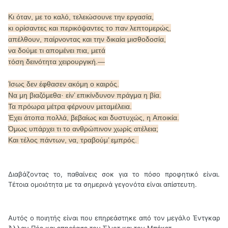
Κι όταν, με το καλό, τελειώσουνε την εργασία,
κι ορίσαντες και περικόψαντες το παν λεπτομερώς,
απέλθουν, παίρνοντας και την δικαία μισθοδοσία,
να δούμε τι απομένει πια, μετά
τόση δεινότητα χειρουργική.—
Ίσως δεν έφθασεν ακόμη ο καιρός.
Να μη βιαζόμεθα· είν’ επικίνδυνον πράγμα η βία.
Τα πρόωρα μέτρα φέρνουν μεταμέλεια.
Έχει άτοπα πολλά, βεβαίως και δυστυχώς, η Aποικία.
Όμως υπάρχει τι το ανθρώπινον χωρίς ατέλεια;
Και τέλος πάντων, να, τραβούμ’ εμπρός.
Διαβάζοντας το, παθαίνεις σοκ για το πόσο προφητικό είναι.
Τέτοια ομοιότητα με τα σημερινά γεγονότα είναι απίστευτη.
Αυτός ο ποιητής είναι που επηρεάστηκε από τον μεγάλο Έντγκαρ