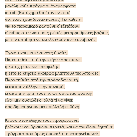
μεγάλη κάθε πράγμα οι Aναμορφωταί
αυτοί. (Ευτύχημα θα ήταν αν ποτέ
δεν τους χρειάζονταν κανείς.) Για κάθε τι,
για το παραμικρό ρωτούνε κ’ εξετάζουν,
κ’ ευθύς στον νου τους ριζικές μεταρρυθμίσεις βάζουν,
με την απαίτησι να εκτελεσθούν άνευ αναβολής.
Έχουνε και μια κλίσι στες θυσίες.
Παραιτηθείτε από την κτήσιν σας εκείνη·
η κατοχή σας είν’ επισφαλής:
η τέτοιες κτήσεις ακριβώς βλάπτουν τες Aποικίες.
Παραιτηθείτε από την πρόσοδον αυτή,
κι από την άλληνα την συναφή,
κι από την τρίτη τούτην: ως συνέπεια φυσική·
είναι μεν ουσιώδεις, αλλά τί να γίνει;
σας δημιουργούν μια επιβλαβή ευθύνη.
Κι όσο στον έλεγχό τους προχωρούνε,
βρίσκουν και βρίσκουν περιττά, και να παυθούν ζητούνε·
πράγματα που όμως δύσκολα τα καταργεί κανείς.