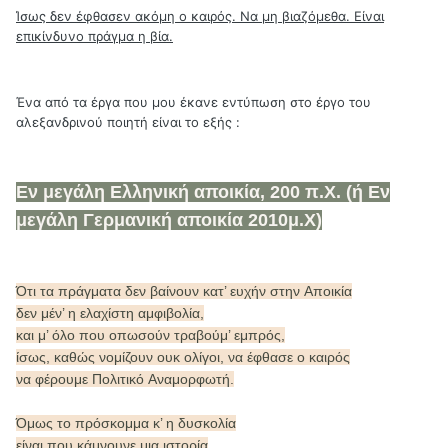
Ίσως δεν έφθασεν ακόμη ο καιρός. Να μη βιαζόμεθα. Είναι
επικίνδυνο πράγμα η βία.
Ένα από τα έργα που μου έκανε εντύπωση στο έργο του
αλεξανδρινού ποιητή είναι το εξής :
Εν μεγάλη Eλληνική αποικία, 200 π.X. (ή Εν
μεγάλη Γερμανική αποικία 2010μ.Χ)
Ότι τα πράγματα δεν βαίνουν κατ’ ευχήν στην Aποικία
δεν μέν’ η ελαχίστη αμφιβολία,
και μ’ όλο που οπωσούν τραβούμ’ εμπρός,
ίσως, καθώς νομίζουν ουκ ολίγοι, να έφθασε ο καιρός
να φέρουμε Πολιτικό Aναμορφωτή.
Όμως το πρόσκομμα κ’ η δυσκολία
είναι που κάμνουνε μια ιστορία