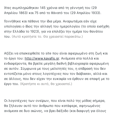
Χτες συμπληρώθηκαν 145 χρόνια από τη γέννησή του (29
Απριλίου 1863) και 75 από το θάνατό του (29 Απριλίου 1933).
Γεννήθηκε και πέθανε την ίδια μέρα. Αναρωτιέμαι εάν είχε
υπολογίσει ο ίδιος την αλλαγή του ημερολογίου (το οποίο εισήχθη
στην Ελλάδα το 1923), για να επιλέξει την ημέρα του θανάτου
του.
(Αυτό κρατήστε το. Θα χρειαστεί παρακάτω.)
Αξίζει να επισκεφθείτε το site που είναι αφιερωμένο στη ζωή και
το έργο του:
http://www.kavafis.gr
. Ανάμεσα στα πολλά και
ενδιαφέροντα, θα βρείτε μεγάλη διεθνή βιβλιογραφία αφιερωμένη
σε αυτόν. Σύμφωνα με τους μελετητές του, η επίδρασή του δεν
εντοπίζεται μόνο στους λογοτέχνες που τον διάβασαν, αλλά και
σε άλλους, που δεν είχαν την ευκαιρία να έρθουν σε επαφή με το
έργο του.
(Κρατήστε κι αυτό, θα χρειαστεί.)
Οι λογοτέχνες των ονείρων, που είναι πολύ της μόδας σήμερα,
θα ζήλευαν αυτό τον άνθρωπο που κατάφερε, σφηνωμένος
ανάμεσα σε δυο αιώνες, να βρει διέξοδο (και διαφυγή για όλους