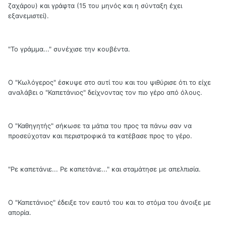
ζαχάρου) και γράφτα (15 του μηνός και η σύνταξη έχει
εξανεμιστεί).
"Το γράμμα..." συνέχισε την κουβέντα.
Ο "Κωλόγερος" έσκυψε στο αυτί του και του ψιθύρισε ότι το είχε
αναλάβει ο "Καπετάνιος" δείχνοντας τον πιο γέρο από όλους.
Ο "Καθηγητής" σήκωσε τα μάτια του προς τα πάνω σαν να
προσεύχοταν και περιστροφικά τα κατέβασε προς το γέρο.
"Ρε καπετάνιε... Ρε καπετάνιε..." και σταμάτησε με απελπισία.
Ο "Καπετάνιος" έδειξε τον εαυτό του και το στόμα του άνοιξε με
απορία.