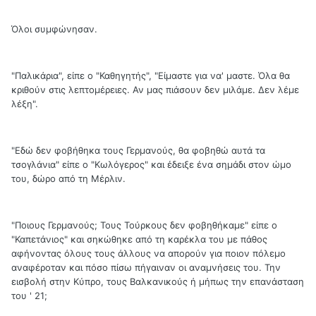
Όλοι συμφώνησαν.
"Παλικάρια", είπε ο "Καθηγητής", "Είμαστε για να' μαστε. Όλα θα
κριθούν στις λεπτομέρειες. Αν μας πιάσουν δεν μιλάμε. Δεν λέμε
λέξη".
"Εδώ δεν φοβήθηκα τους Γερμανούς, θα φοβηθώ αυτά τα
τσογλάνια" είπε ο "Κωλόγερος" και έδειξε ένα σημάδι στον ώμο
του, δώρο από τη Μέρλιν.
"Ποιους Γερμανούς; Τους Τούρκους δεν φοβηθήκαμε" είπε ο
"Καπετάνιος" και σηκώθηκε από τη καρέκλα του με πάθος
αφήνοντας όλους τους άλλους να απορούν για ποιον πόλεμο
αναφέροταν και πόσο πίσω πήγαιναν οι αναμνήσεις του. Την
εισβολή στην Κύπρο, τους Βαλκανικούς ή μήπως την επανάσταση
του ' 21;