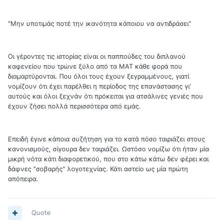
"Μην υποτιμάς ποτέ την ικανότητα κάποιου να αντιδράσει"
Οι γέροντες τις ιστορίας είναι οι παππούδες του διπλανού
καφενείου που τρώνε ξύλο από τα ΜΑΤ κάθε φορά που
διαμαρτύρονται. Που όλοι τους έχουν ξεγραμμένους, γιατί
νομίζουν ότι έχει παρέλθει η περίοδος της επανάστασης γι'
αυτούς και όλοι ξεχνάν ότι πρόκειται για ατσάλινες γενιές που
έχουν ζήσει πολλά περισσότερα από εμάς.
Επειδή έγινε κάποια συζήτηση για το κατά πόσο ταιριάζει στους
κανονισμούς, σίγουρα δεν ταιριάζει. Ωστόσο νομίζω ότι ήταν μία
μικρή νότα κάτι διαφορετικού, που στο κάτω κάτω δεν φέρει και
δάφνες "σοβαρής" λογοτεχνίας. Κάτι αστείο ως μία πρώτη
απόπειρα.
Quote