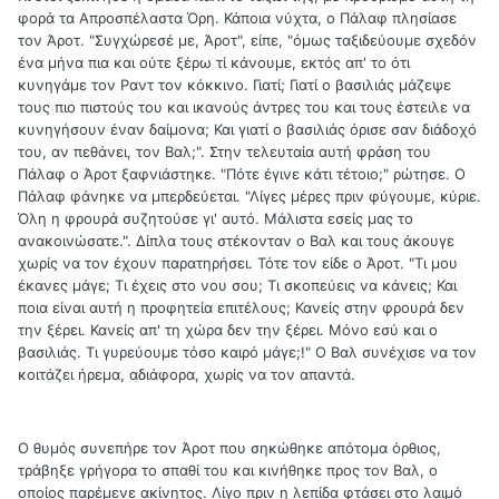
φορά τα Απροσπέλαστα Όρη. Κάποια νύχτα, ο Πάλαφ πλησίασε
τον Άροτ. "Συγχώρεσέ με, Άροτ", είπε, "όμως ταξιδεύουμε σχεδόν
ένα μήνα πια και ούτε ξέρω τί κάνουμε, εκτός απ' το ότι
κυνηγάμε τον Ραντ τον κόκκινο. Γιατί; Γιατί ο βασιλιάς μάζεψε
τους πιο πιστούς του και ικανούς άντρες του και τους έστειλε να
κυνηγήσουν έναν δαίμονα; Και γιατί ο βασιλιάς όρισε σαν διάδοχό
του, αν πεθάνει, τον Βαλ;". Στην τελευταία αυτή φράση του
Πάλαφ ο Άροτ ξαφνιάστηκε. "Πότε έγινε κάτι τέτοιο;" ρώτησε. Ο
Πάλαφ φάνηκε να μπερδεύεται. "Λίγες μέρες πριν φύγουμε, κύριε.
Όλη η φρουρά συζητούσε γι' αυτό. Μάλιστα εσείς μας το
ανακοινώσατε.". Δίπλα τους στέκονταν ο Βαλ και τους άκουγε
χωρίς να τον έχουν παρατηρήσει. Τότε τον είδε ο Άροτ. "Τι μου
έκανες μάγε; Τι έχεις στο νου σου; Τι σκοπεύεις να κάνεις; Και
ποια είναι αυτή η προφητεία επιτέλους; Κανείς στην φρουρά δεν
την ξέρει. Κανείς απ' τη χώρα δεν την ξέρει. Μόνο εσύ και ο
βασιλιάς. Τι γυρεύουμε τόσο καιρό μάγε;!" Ο Βαλ συνέχισε να τον
κοιτάζει ήρεμα, αδιάφορα, χωρίς να τον απαντά.
Ο θυμός συνεπήρε τον Άροτ που σηκώθηκε απότομα όρθιος,
τράβηξε γρήγορα το σπαθί του και κινήθηκε προς τον Βαλ, ο
οποίος παρέμενε ακίνητος. Λίγο πριν η λεπίδα φτάσει στο λαιμό