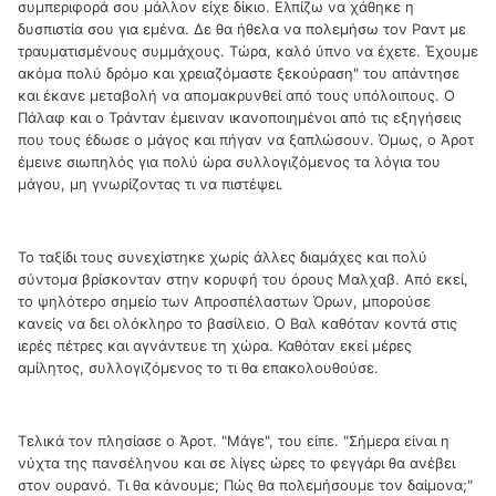
συμπεριφορά σου μάλλον είχε δίκιο. Ελπίζω να χάθηκε η
δυσπιστία σου για εμένα. Δε θα ήθελα να πολεμήσω τον Ραντ με
τραυματισμένους συμμάχους. Τώρα, καλό ύπνο να έχετε. Έχουμε
ακόμα πολύ δρόμο και χρειαζόμαστε ξεκούραση" του απάντησε
και έκανε μεταβολή να απομακρυνθεί από τους υπόλοιπους. Ο
Πάλαφ και ο Τράνταν έμειναν ικανοποιημένοι από τις εξηγήσεις
που τους έδωσε ο μάγος και πήγαν να ξαπλώσουν. Όμως, ο Άροτ
έμεινε σιωπηλός για πολύ ώρα συλλογιζόμενος τα λόγια του
μάγου, μη γνωρίζοντας τι να πιστέψει.
Το ταξίδι τους συνεχίστηκε χωρίς άλλες διαμάχες και πολύ
σύντομα βρίσκονταν στην κορυφή του όρους Μαλχαβ. Από εκεί,
το ψηλότερο σημείο των Απροσπέλαστων Όρων, μπορούσε
κανείς να δει ολόκληρο το βασίλειο. Ο Βαλ καθόταν κοντά στις
ιερές πέτρες και αγνάντευε τη χώρα. Καθόταν εκεί μέρες
αμίλητος, συλλογιζόμενος το τι θα επακολουθούσε.
Τελικά τον πλησίασε ο Άροτ. "Μάγε", του είπε. "Σήμερα είναι η
νύχτα της πανσέληνου και σε λίγες ώρες το φεγγάρι θα ανέβει
στον ουρανό. Τι θα κάνουμε; Πώς θα πολεμήσουμε τον δαίμονα;"