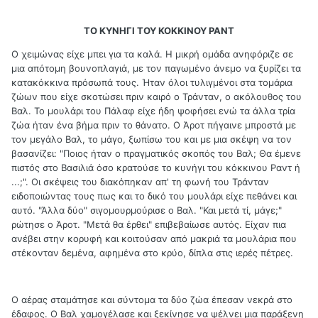
ΤΟ ΚΥΝΗΓΙ ΤΟΥ ΚΟΚΚΙΝΟΥ ΡΑΝΤ
Ο χειμώνας είχε μπει για τα καλά. Η μικρή ομάδα ανηφόριζε σε
μια απότομη βουνοπλαγιά, με τον παγωμένο άνεμο να ξυρίζει τα
κατακόκκινα πρόσωπά τους. Ήταν όλοι τυλιγμένοι στα τομάρια
ζώων που είχε σκοτώσει πριν καιρό ο Τράνταν, ο ακόλουθος του
Βαλ. Το μουλάρι του Πάλαφ είχε ήδη ψοφήσει ενώ τα άλλα τρία
ζώα ήταν ένα βήμα πριν το θάνατο. Ο Άροτ πήγαινε μπροστά με
τον μεγάλο Βαλ, το μάγο, ξωπίσω του και με μια σκέψη να τον
βασανίζει: "Ποιος ήταν ο πραγματικός σκοπός του Βαλ; Θα έμενε
πιστός στο Βασιλιά όσο κρατούσε το κυνήγι του κόκκινου Ραντ ή
...;". Οι σκέψεις του διακόπηκαν απ' τη φωνή του Τράνταν
ειδοποιώντας τους πως και το δικό του μουλάρι είχε πεθάνει και
αυτό. "Άλλα δύο" σιγομουρμούρισε ο Βαλ. "Και μετά τί, μάγε;"
ρώτησε ο Άροτ. "Μετά θα έρθει" επιβεβαίωσε αυτός. Είχαν πια
ανέβει στην κορυφή και κοιτούσαν από μακριά τα μουλάρια που
στέκονταν δεμένα, αφημένα στο κρύο, δίπλα στις ιερές πέτρες.
Ο αέρας σταμάτησε και σύντομα τα δύο ζώα έπεσαν νεκρά στο
έδαφος. Ο Βαλ χαμογέλασε και ξεκίνησε να ψέλνει μια παράξενη