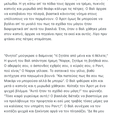
μελωδία. Η γη κάτω απ' τα πόδια τους άρχισε να τρέμει, πυκνός
καπνός και μυρωδιά από θειάφι κάλυψε τις πέτρες. Ο Βαλ άρχισε
να κατεβαίνει την πλαγιά, βιαστικά κάνοντας νόημα στους
υπόλοιπους να τον περιμένουν. Ο Άροτ όμως δε μπορούσε να
βγάλει απ' το μυαλό του πως τα σχέδια του μάγου ήταν
διαφορετικά απ' αυτά του βασιλιά. Έτσι, όταν ο Βαλ χάθηκε μέσα
στον καπνό, άρχισε να πηγαίνει προς τα εκεί και αυτός. Λίγο πριν
φτάσει στις πέτρες σταμάτησε.
"Θνητοί" μούγκρισε ο δαίμονας "τί ζητάτε από μένα και τί θέλετε;"
Η φωνή του Βαλ απάντησε ήρεμη "Ναργκ, ζητάμε τη βοήθειά σου.
Ο αδερφός σου, ο άσπονδος εχθρός σου, ο κύριός σου, ο Ραντ,
πού είναι;" Ο Ναργκ γέλασε. Το σατανικό του γέλιο, βαθύ
αντήχησε στα παγωμένα βουνά. "Και πιστεύεις πως θα σου πω;
Μακάρι να μπορούσα αλλά δε μπορώ". Ο Βαλ ψιθύρισε κάτι και
μετά ο καπνός και η μυρωδιά χάθηκαν. Κοίταξε τον Άροτ με ένα
ψυχρό βλέμμα. "Αυτό ήταν το σχέδιό σου μάγε;!" του φώναξε.
"Τόσο καιρό γυρεύαμε αυτό;! Ο βασιλιάς διέταξε να βιαστούμε για
να προλάβουμε την προφητεία κι εσύ μας τραβάς τόσες μέρες για
να καλέσεις τον υπηρέτη του Ραντ;!". Ο Βαλ συνέχισε να τον
κοιτάζει ψυχρά και ξεκίνησε αργά να τον πλησιάζει. "Δε θα μου