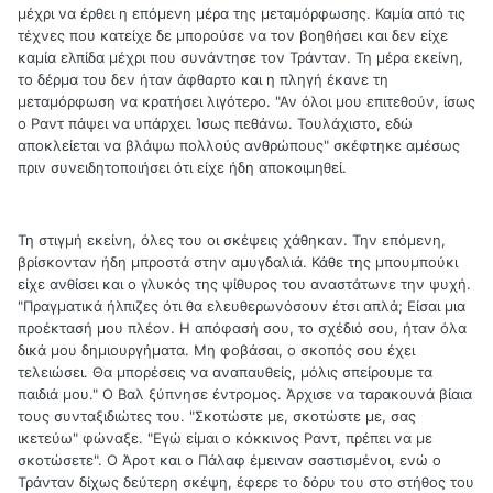
μέχρι να έρθει η επόμενη μέρα της μεταμόρφωσης. Καμία από τις
τέχνες που κατείχε δε μπορούσε να τον βοηθήσει και δεν είχε
καμία ελπίδα μέχρι που συνάντησε τον Τράνταν. Τη μέρα εκείνη,
το δέρμα του δεν ήταν άφθαρτο και η πληγή έκανε τη
μεταμόρφωση να κρατήσει λιγότερο. "Αν όλοι μου επιτεθούν, ίσως
ο Ραντ πάψει να υπάρχει. Ίσως πεθάνω. Τουλάχιστο, εδώ
αποκλείεται να βλάψω πολλούς ανθρώπους" σκέφτηκε αμέσως
πριν συνειδητοποιήσει ότι είχε ήδη αποκοιμηθεί.
Τη στιγμή εκείνη, όλες του οι σκέψεις χάθηκαν. Την επόμενη,
βρίσκονταν ήδη μπροστά στην αμυγδαλιά. Κάθε της μπουμπούκι
είχε ανθίσει και ο γλυκός της ψίθυρος του αναστάτωνε την ψυχή.
"Πραγματικά ήλπιζες ότι θα ελευθερωνόσουν έτσι απλά; Είσαι μια
προέκτασή μου πλέον. Η απόφασή σου, το σχέδιό σου, ήταν όλα
δικά μου δημιουργήματα. Μη φοβάσαι, ο σκοπός σου έχει
τελειώσει. Θα μπορέσεις να αναπαυθείς, μόλις σπείρουμε τα
παιδιά μου." Ο Βαλ ξύπνησε έντρομος. Άρχισε να ταρακουνά βίαια
τους συνταξιδιώτες του. "Σκοτώστε με, σκοτώστε με, σας
ικετεύω" φώναξε. "Εγώ είμαι ο κόκκινος Ραντ, πρέπει να με
σκοτώσετε". Ο Άροτ και ο Πάλαφ έμειναν σαστισμένοι, ενώ ο
Τράνταν δίχως δεύτερη σκέψη, έφερε το δόρυ του στο στήθος του