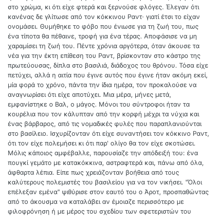
στο χρώμα, κι ότι είχε φτερά και ξερνούσε φλόγες. Έλεγαν ότι
κανένας δε γλίτωσε από τον κόκκινου Ραντ· γιατί έτσι το είχαν
ονομάσει. Θυμήθηκε το φόβο που ένιωσε για τη ζωή του, πως
ένα τίποτα θα πέθαινε, τροφή για ένα τέρας. Αποφάσισε να μη
χαραμίσει τη ζωή του. Πέντε χρόνια αργότερα, όταν άκουσε τα
νέα για την έκτη επίθεση του Ραντ, βρίσκονταν στο κάστρο της
πρωτεύουσας, δίπλα στο βασιλιά, διάδοχος του θρόνου. Τόσα είχε
πετύχει, αλλά η αιτία που έγινε αυτός που έγινε ήταν ακόμη εκεί,
μία φορά το χρόνο, πάντα την ίδια ημέρα, τον προκαλούσε να
αναγνωρίσει ότι είχε αποτύχει. Μια μέρα, μήνες μετά,
εμφανίστηκε ο Βαλ, ο μάγος. Μόνοι του σύντροφοι ήταν τα
κουρέλια που τον κάλυπταν από την κορφή μέχρι τα νύχια και
ένας βάρβαρος, από τις νομαδικές φυλές που παραπλανιούνται
στο βασίλειο. Ισχυρίζονταν ότι είχε συναντήσει τον κόκκινο Ραντ,
ότι τον είχε πολεμήσει κι ότι παρ' ολίγο θα τον είχε σκοτώσει.
Μόλις κάποιος αμφέβαλλε, παρουσίαζε την απόδειξή του: ένα
πουγκί γεμάτο με κατακόκκινα, αστραφτερά και, πάνω από όλα,
άφθαρτα λέπια. Είπε πως χρειάζονταν βοήθεια από τους
καλύτερους πολεμιστές του βασιλείου για να τον νικήσει. "Όλοι
επέλεξαν εμένα" ψιθύρισε στον εαυτό του ο Άροτ, προσπαθώντας
από το άκουσμα να καταλάβει αν έμοιαζε περισσότερο με
φιλοφρόνηση ή με μέρος του σχεδίου των σφετεριστών του