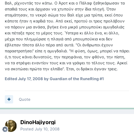
Βαλ, ρίχνοντάς τον κάτω. Ο Άροτ και ο Πάλαφ ξεθηκάρωσαν τα
σπαθιά τους και άρχισαν να χτυπούν στην ίδια πληγή. Όταν
σταμάτησαν, το νεκρό σώμα του Βαλ είχε μια τρύπα, εκεί όπου
κάποτε ήταν η καρδιά του. Από εκεί, προτού οι τρεις προλάβουν
να πάρουν μια ανάσα, βγήκε ένα μικρό μπουμπούκι αμυγδαλιάς
και πέταξε προς το μέρος τους. Ύστερα κι άλλο ένα, κι άλλο,
μέχρι που πλημμύρισε η πλαγιά από μπουμπούκια και δεν
έβλεπαν τίποτα άλλο πέρα από αυτά. "Οι άνθρωποι έχουν
παραστρατήσει" είπε η αμυγδαλιά. "Η φύση, όμως, μπορεί να πάρει
ό,τι τους κάνει δυνατούς, την περηφάνια, τον φθόνο, την πίστη,
να τα στρέψει εναντίον τους και να γράψει το τέλους τους. Αρκεί
να σκοτώσει πρώτα την ελπίδα". Έτσι, οι δράκοι έγιναν τρεις.
Edited
July 17, 2008
by Guardian of the RuneRing #1
Quote
DinoHajiyorgi
Posted
July 10, 2008