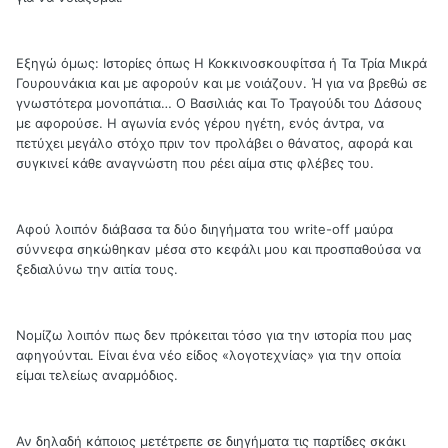
Εξηγώ όμως: Ιστορίες όπως Η Κοκκινοσκουφίτσα ή Τα Τρία Μικρά
Γουρουνάκια και με αφορούν και με νοιάζουν. Ή για να βρεθώ σε
γνωστότερα μονοπάτια… Ο Βασιλιάς και Το Τραγούδι του Δάσους
με αφορούσε. Η αγωνία ενός γέρου ηγέτη, ενός άντρα, να
πετύχει μεγάλο στόχο πριν τον προλάβει ο θάνατος, αφορά και
συγκινεί κάθε αναγνώστη που ρέει αίμα στις φλέβες του.
Αφού λοιπόν διάβασα τα δύο διηγήματα του write-off μαύρα
σύννεφα σηκώθηκαν μέσα στο κεφάλι μου και προσπαθούσα να
ξεδιαλύνω την αιτία τους.
Νομίζω λοιπόν πως δεν πρόκειται τόσο για την ιστορία που μας
αφηγούνται. Είναι ένα νέο είδος «λογοτεχνίας» για την οποία
είμαι τελείως αναρμόδιος.
Αν δηλαδή κάποιος μετέτρεπε σε διηγήματα τις παρτίδες σκάκι