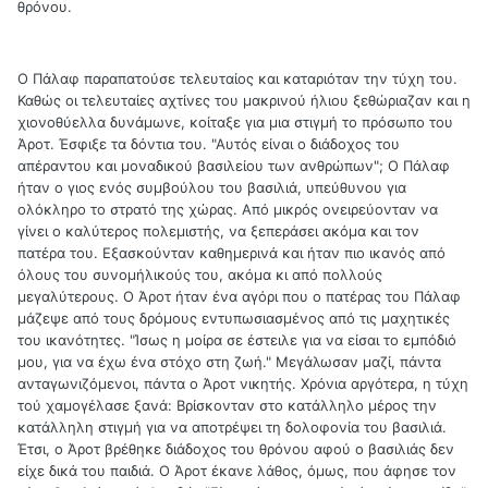
θρόνου.
Ο Πάλαφ παραπατούσε τελευταίος και καταριόταν την τύχη του.
Καθώς οι τελευταίες αχτίνες του μακρινού ήλιου ξεθώριαζαν και η
χιονοθύελλα δυνάμωνε, κοίταξε για μια στιγμή το πρόσωπο του
Άροτ. Έσφιξε τα δόντια του. "Αυτός είναι ο διάδοχος του
απέραντου και μοναδικού βασιλείου των ανθρώπων"; Ο Πάλαφ
ήταν ο γιος ενός συμβούλου του βασιλιά, υπεύθυνου για
ολόκληρο το στρατό της χώρας. Από μικρός ονειρεύονταν να
γίνει ο καλύτερος πολεμιστής, να ξεπεράσει ακόμα και τον
πατέρα του. Εξασκούνταν καθημερινά και ήταν πιο ικανός από
όλους του συνομήλικούς του, ακόμα κι από πολλούς
μεγαλύτερους. Ο Άροτ ήταν ένα αγόρι που ο πατέρας του Πάλαφ
μάζεψε από τους δρόμους εντυπωσιασμένος από τις μαχητικές
του ικανότητες. "Ίσως η μοίρα σε έστειλε για να είσαι το εμπόδιό
μου, για να έχω ένα στόχο στη ζωή." Μεγάλωσαν μαζί, πάντα
ανταγωνιζόμενοι, πάντα ο Άροτ νικητής. Χρόνια αργότερα, η τύχη
τού χαμογέλασε ξανά: Βρίσκονταν στο κατάλληλο μέρος την
κατάλληλη στιγμή για να αποτρέψει τη δολοφονία του βασιλιά.
Έτσι, ο Άροτ βρέθηκε διάδοχος του θρόνου αφού ο βασιλιάς δεν
είχε δικά του παιδιά. Ο Άροτ έκανε λάθος, όμως, που άφησε τον