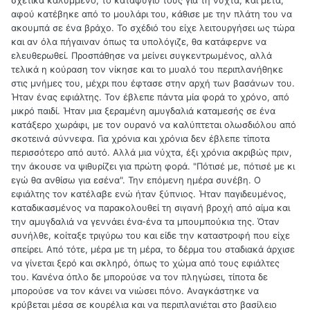
αφού κατέβηκε από το μουλάρι του, κάθισε με την πλάτη του να
ακουμπά σε ένα βράχο. Το σχέδιό του είχε λειτουργήσει ως τώρα
και αν όλα πήγαιναν όπως τα υπολόγιζε, θα κατάφερνε να
ελευθερωθεί. Προσπάθησε να μείνει συγκεντρωμένος, αλλά
τελικά η κούραση τον νίκησε και το μυαλό του περιπλανήθηκε
στις μνήμες του, μέχρι που έφτασε στην αρχή των βασάνων του.
Ήταν ένας εφιάλτης. Τον έβλεπε πάντα μία φορά το χρόνο, από
μικρό παιδί. Ήταν μια ξεραμένη αμυγδαλιά καταμεσής σε ένα
κατάξερο χωράφι, με τον ουρανό να καλύπτεται ολωσδιόλου από
σκοτεινά σύννεφα. Για χρόνια και χρόνια δεν έβλεπε τίποτα
περισσότερο από αυτό. Αλλά μια νύχτα, έξι χρόνια ακριβώς πριν,
την άκουσε να ψιθυρίζει για πρώτη φορά. "Πότισέ με, πότισέ με κι
εγώ θα ανθίσω για εσένα". Την επόμενη ημέρα συνέβη. Ο
εφιάλτης τον κατέλαβε ενώ ήταν ξύπνιος. Ήταν παγιδευμένος,
καταδικασμένος να παρακολουθεί τη σιγανή βροχή από αίμα και
την αμυγδαλιά να γεννάει ένα-ένα τα μπουμπούκια της. Όταν
συνήλθε, κοίταξε τριγύρω του και είδε την καταστροφή που είχε
σπείρει. Από τότε, μέρα με τη μέρα, το δέρμα του σταδιακά άρχισε
να γίνεται ξερό και σκληρό, όπως το χώμα από τους εφιάλτες
του. Κανένα όπλο δε μπορούσε να τον πληγώσει, τίποτα δε
μπορούσε να τον κάνει να νιώσει πόνο. Αναγκάστηκε να
κρύβεται μέσα σε κουρέλια και να περιπλανιέται στο βασίλειο