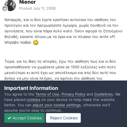
Nienor
Posted
July 11, 2008
Καταρχάς, και οι δύο έχετε κρατήσει αυτούσια την αίσθηση του
προλόγου και τον προχωρήσατε όμορφα, χωρίς πουθενά να τον
αγνοήσετε, που είναι πάρα πολύ καλό. Όσον αφορά το ζητούμενο
δηλαδή, είσαστε τέλειοι με τα όρια και το πλαίσιο του write off.
Μπράβο παιδιά.
Τώρα, για τις ίδιες τις ιστορίες, έχω την αίσθηση πως και οι δύο
προσπαθήσατε να χωρέσετε μέσα σε 1500 λεξούλες κάτι πολύ
μεγαλύτερο κι αυτό έχει ως αποτέλεσμα και στις δύο αυτό που
βγήκε να μην είναι πλήρες, να αφήνει την αίσθηση του
ατελείωτου ή βεβιασμένου ως προς το τέλος, περισσότερο στην
Important Information
ιστορία του Guardian 1.
You agree to the
Terms of Use
,
Privacy Policy
and
Guidelines
. We
have placed
cookies
on your device to help make this website
better. You can
adjust your cookie settings
, otherwise we'll
Εγώ πάλι που έχω διαβάσει αυτό που λέμε RPGάδικη λογοτεχνία
assume you're okay to continue..
δε βρίσκω την ομοιότητα που περιγράφει ο Ντίνος επάνω. Όμως
Accept Cookies
Reject Cookies
μπορώ να τις δω σαν την περιγραφή ορισμένων στιγμιότυπων από
τους μύθους κάποιας μακρινής χώρας. Έτσι τις αντιλαμβάνομαι