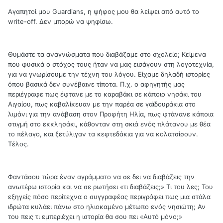
Αγαπητοί μου Guardians, η ψήφος μου θα λείψει από αυτό το
write-off. Δεν μπορώ να ψηφίσω.
Θυμάστε τα αναγνώσματα που διαβάζαμε στο σχολείο; Κείμενα
που φυσικά ο στόχος τους ήταν να μας εισάγουν στη λογοτεχνία,
για να γνωρίσουμε την τέχνη του λόγου. Είχαμε δηλαδή ιστορίες
όπου βασικά δεν συνέβαινε τίποτα. Π.χ. ο αφηγητής μας
περιέγραφε πως έφτανε με το καραβάκι σε κάποιο νησάκι του
Αιγαίου, πως καβαλίκευαν με την παρέα σε γαϊδουράκια στο
λιμάνι για την ανάβαση στον Προφήτη Ηλία, πως φτάνανε κάποια
στιγμή στο εκκλησάκι, κάθονταν στη σκιά ενός πλάτανου με θέα
το πέλαγο, και ξετύλιγαν τα κεφτεδάκια για να κολατσίσουν.
Τέλος.
Φαντάσου τώρα έναν αγράμματο να σε δει να διαβάζεις την
ανωτέρω ιστορία και να σε ρωτήσει «τι διαβάζεις;» Τι του λες; Του
εξηγείς πόσο περίτεχνα ο συγγραφέας περιγράφει πως μια στάλα
ιδρώτα κυλάει πάνω στο ηλιοκαμένο μέτωπο ενός νησιώτη; Αν
του πεις τι εμπεριέχει η ιστορία θα σου πει «Αυτό μόνο;»