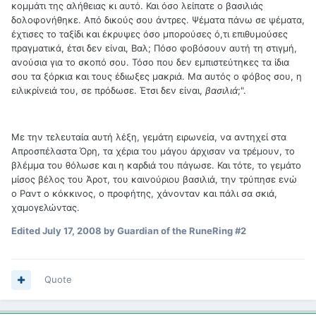
κομμάτι της αλήθειας κι αυτό. Και όσο λείπατε ο βασιλιάς
δολοφονήθηκε. Από δικούς σου άντρες. Ψέματα πάνω σε ψέματα,
έχτισες το ταξίδι και έκρυψες όσο μπορούσες ό,τι επιθυμούσες
πραγματικά, έτσι δεν είναι, Βαλ; Πόσο φοβόσουν αυτή τη στιγμή,
ανούσια για το σκοπό σου. Τόσο που δεν εμπιστεύτηκες τα ίδια
σου τα ξόρκια και τους έδιωξες μακριά. Μα αυτός ο φόβος σου, η
ειλικρίνειά του, σε πρόδωσε. Έτσι δεν είναι,
βασιλιά
;".
Με την τελευταία αυτή λέξη, γεμάτη ειρωνεία, να αντηχεί στα
Απροσπέλαστα Όρη, τα χέρια του μάγου άρχισαν να τρέμουν, το
βλέμμα του θόλωσε και η καρδιά του πάγωσε. Και τότε, το γεμάτο
μίσος βέλος του Άροτ, του καινούριου βασιλιά, την τρύπησε ενώ
ο Ραντ ο κόκκινος, ο προφήτης, χάνονταν και πάλι σα σκιά,
χαμογελώντας.
Edited
July 17, 2008
by Guardian of the RuneRing #2
Quote