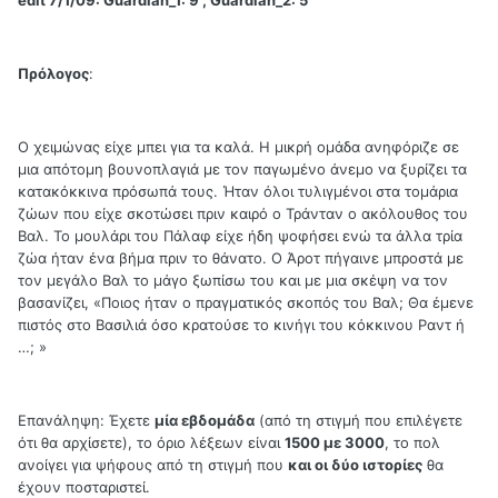
edit 7/1/09: Guardian_1: 9 , Guardian_2: 5
Πρόλογος
:
Ο χειμώνας είχε μπει για τα καλά. Η μικρή ομάδα ανηφόριζε σε
μια απότομη βουνοπλαγιά με τον παγωμένο άνεμο να ξυρίζει τα
κατακόκκινα πρόσωπά τους. Ήταν όλοι τυλιγμένοι στα τομάρια
ζώων που είχε σκοτώσει πριν καιρό ο Τράνταν ο ακόλουθος του
Βαλ. Το μουλάρι του Πάλαφ είχε ήδη ψοφήσει ενώ τα άλλα τρία
ζώα ήταν ένα βήμα πριν το θάνατο. Ο Άροτ πήγαινε μπροστά με
τον μεγάλο Βαλ το μάγο ξωπίσω του και με μια σκέψη να τον
βασανίζει, «Ποιος ήταν ο πραγματικός σκοπός του Βαλ; Θα έμενε
πιστός στο Βασιλιά όσο κρατούσε το κινήγι του κόκκινου Ραντ ή
…; »
Επανάληψη: Έχετε
μία εβδομάδα
(από τη στιγμή που επιλέγετε
ότι θα αρχίσετε), το όριο λέξεων είναι
1500 με 3000
, το πολ
ανοίγει για ψήφους από τη στιγμή που
και οι δύο ιστορίες
θα
έχουν ποσταριστεί.