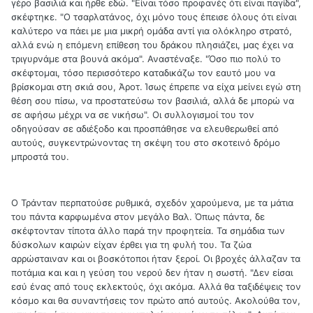
γέρο βασιλιά και ήρθε εδώ. "Είναι τόσο προφανές ότι είναι παγίδα",
σκέφτηκε. "Ο τσαρλατάνος, όχι μόνο τους έπεισε όλους ότι είναι
καλύτερο να πάει με μια μικρή ομάδα αντί για ολόκληρο στρατό,
αλλά ενώ η επόμενη επίθεση του δράκου πλησιάζει, μας έχει να
τριγυρνάμε στα βουνά ακόμα". Αναστέναξε. "Όσο πιο πολύ το
σκέφτομαι, τόσο περισσότερο καταδικάζω τον εαυτό μου να
βρίσκομαι στη σκιά σου, Άροτ. Ίσως έπρεπε να είχα μείνει εγώ στη
θέση σου πίσω, να προστατεύσω τον βασιλιά, αλλά δε μπορώ να
σε αφήσω μέχρι να σε νικήσω". Οι συλλογισμοί του τον
οδηγούσαν σε αδιέξοδο και προσπάθησε να ελευθερωθεί από
αυτούς, συγκεντρώνοντας τη σκέψη του στο σκοτεινό δρόμο
μπροστά του.
Ο Τράνταν περπατούσε ρυθμικά, σχεδόν χαρούμενα, με τα μάτια
του πάντα καρφωμένα στον μεγάλο Βαλ. Όπως πάντα, δε
σκέφτονταν τίποτα άλλο παρά την προφητεία. Τα σημάδια των
δύσκολων καιρών είχαν έρθει για τη φυλή του. Τα ζώα
αρρώσταιναν και οι βοσκότοποι ήταν ξεροί. Οι βροχές άλλαζαν τα
ποτάμια και και η γεύση του νερού δεν ήταν η σωστή. "Δεν είσαι
εσύ ένας από τους εκλεκτούς, όχι ακόμα. Αλλά θα ταξιδέψεις τον
κόσμο και θα συναντήσεις τον πρώτο από αυτούς. Ακολούθα τον,