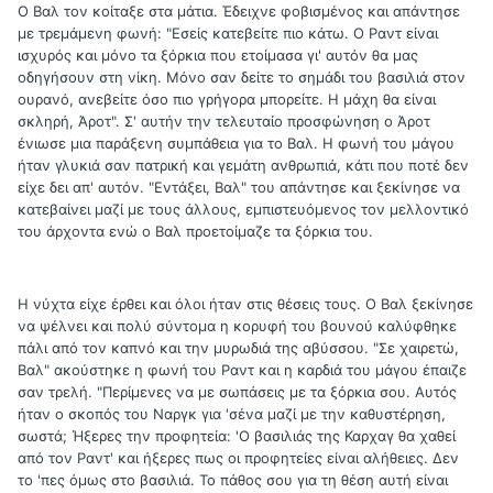
Ο Βαλ τον κοίταξε στα μάτια. Έδειχνε φοβισμένος και απάντησε
με τρεμάμενη φωνή: "Εσείς κατεβείτε πιο κάτω. Ο Ραντ είναι
ισχυρός και μόνο τα ξόρκια που ετοίμασα γι' αυτόν θα μας
οδηγήσουν στη νίκη. Μόνο σαν δείτε το σημάδι του βασιλιά στον
ουρανό, ανεβείτε όσο πιο γρήγορα μπορείτε. Η μάχη θα είναι
σκληρή, Άροτ". Σ' αυτήν την τελευταίο προσφώνηση ο Άροτ
ένιωσε μια παράξενη συμπάθεια για το Βαλ. Η φωνή του μάγου
ήταν γλυκιά σαν πατρική και γεμάτη ανθρωπιά, κάτι που ποτέ δεν
είχε δει απ' αυτόν. "Εντάξει, Βαλ" του απάντησε και ξεκίνησε να
κατεβαίνει μαζί με τους άλλους, εμπιστευόμενος τον μελλοντικό
του άρχοντα ενώ ο Βαλ προετοίμαζε τα ξόρκια του.
Η νύχτα είχε έρθει και όλοι ήταν στις θέσεις τους. Ο Βαλ ξεκίνησε
να ψέλνει και πολύ σύντομα η κορυφή του βουνού καλύφθηκε
πάλι από τον καπνό και την μυρωδιά της αβύσσου. "Σε χαιρετώ,
Βαλ" ακούστηκε η φωνή του Ραντ και η καρδιά του μάγου έπαιζε
σαν τρελή. "Περίμενες να με σωπάσεις με τα ξόρκια σου. Αυτός
ήταν ο σκοπός του Ναργκ για 'σένα μαζί με την καθυστέρηση,
σωστά; Ήξερες την προφητεία: 'Ο βασιλιάς της Καρχαγ θα χαθεί
από τον Ραντ' και ήξερες πως οι προφητείες είναι αλήθειες. Δεν
το 'πες όμως στο βασιλιά. Το πάθος σου για τη θέση αυτή είναι