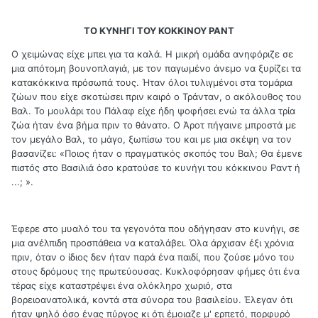
ΤΟ ΚΥΝΗΓΙ ΤΟΥ ΚΟΚΚΙΝΟΥ ΡΑΝΤ
Ο χειμώνας είχε μπει για τα καλά. Η μικρή ομάδα ανηφόριζε σε
μια απότομη βουνοπλαγιά, με τον παγωμένο άνεμο να ξυρίζει τα
κατακόκκινα πρόσωπά τους. Ήταν όλοι τυλιγμένοι στα τομάρια
ζώων που είχε σκοτώσει πριν καιρό ο Τράνταν, ο ακόλουθος του
Βαλ. Το μουλάρι του Πάλαφ είχε ήδη ψοφήσει ενώ τα άλλα τρία
ζώα ήταν ένα βήμα πριν το θάνατο. Ο Άροτ πήγαινε μπροστά με
τον μεγάλο Βαλ, το μάγο, ξωπίσω του και με μια σκέψη να τον
βασανίζει: «Ποιος ήταν ο πραγματικός σκοπός του Βαλ; Θα έμενε
πιστός στο Βασιλιά όσο κρατούσε το κυνήγι του κόκκινου Ραντ ή
...; ».
Έφερε στο μυαλό του τα γεγονότα που οδήγησαν στο κυνήγι, σε
μια ανέλπιδη προσπάθεια να καταλάβει. Όλα άρχισαν έξι χρόνια
πριν, όταν ο ίδιος δεν ήταν παρά ένα παιδί, που ζούσε μόνο του
στους δρόμους της πρωτεύουσας. Κυκλοφόρησαν φήμες ότι ένα
τέρας είχε καταστρέψει ένα ολόκληρο χωριό, στα
βορειοανατολικά, κοντά στα σύνορα του βασιλείου. Έλεγαν ότι
ήταν ψηλό όσο ένας πύργος κι ότι έμοιαζε μ' ερπετό, πορφυρό