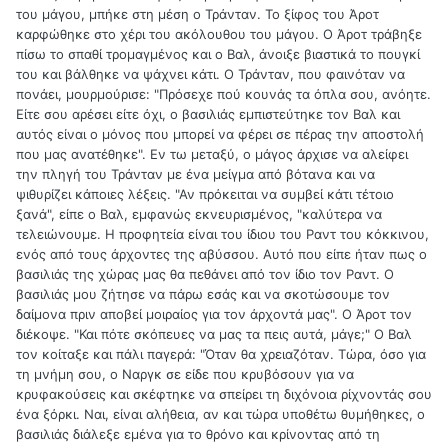
του μάγου, μπήκε στη μέση ο Τράνταν. Το ξίφος του Άροτ
καρφώθηκε στο χέρι του ακόλουθου του μάγου. Ο Άροτ τράβηξε
πίσω το σπαθί τρομαγμένος και ο Βαλ, άνοιξε βιαστικά το πουγκί
του και βάλθηκε να ψάχνει κάτι. Ο Τράνταν, που φαινόταν να
πονάει, μουρμούρισε: "Πρόσεχε πού κουνάς τα όπλα σου, ανόητε.
Είτε σου αρέσει είτε όχι, ο βασιλιάς εμπιστεύτηκε τον Βαλ και
αυτός είναι ο μόνος που μπορεί να φέρει σε πέρας την αποστολή
που μας ανατέθηκε". Εν τω μεταξύ, ο μάγος άρχισε να αλείφει
την πληγή του Τράνταν με ένα μείγμα από βότανα και να
ψιθυρίζει κάποιες λέξεις. "Αν πρόκειται να συμβεί κάτι τέτοιο
ξανά", είπε ο Βαλ, εμφανώς εκνευρισμένος, "καλύτερα να
τελειώνουμε. Η προφητεία είναι του ίδιου του Ραντ του κόκκινου,
ενός από τους άρχοντες της αβύσσου. Αυτό που είπε ήταν πως ο
βασιλιάς της χώρας μας θα πεθάνει από τον ίδιο τον Ραντ. Ο
βασιλιάς μου ζήτησε να πάρω εσάς και να σκοτώσουμε τον
δαίμονα πριν αποβεί μοιραίος για τον άρχοντά μας". Ο Άροτ τον
διέκοψε. "Και πότε σκόπευες να μας τα πεις αυτά, μάγε;" Ο Βαλ
τον κοίταξε και πάλι παγερά: "Όταν θα χρειαζόταν. Τώρα, όσο για
τη μνήμη σου, ο Ναργκ σε είδε που κρυβόσουν για να
κρυφακούσεις και σκέφτηκε να σπείρει τη διχόνοια ρίχνοντάς σου
ένα ξόρκι. Ναι, είναι αλήθεια, αν και τώρα υποθέτω θυμήθηκες, ο
βασιλιάς διάλεξε εμένα για το θρόνο και κρίνοντας από τη