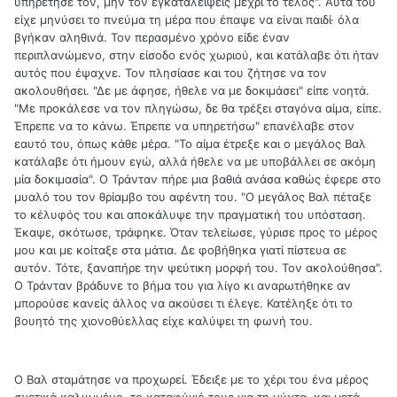
υπηρέτησέ τον, μην τον εγκαταλείψεις μέχρι το τέλος". Αυτά του
είχε μηνύσει το πνεύμα τη μέρα που έπαψε να είναι παιδί· όλα
βγήκαν αληθινά. Τον περασμένο χρόνο είδε έναν
περιπλανώμενο, στην είσοδο ενός χωριού, και κατάλαβε ότι ήταν
αυτός που έψαχνε. Τον πλησίασε και του ζήτησε να τον
ακολουθήσει. "Δε με άφησε, ήθελε να με δοκιμάσει" είπε νοητά.
"Με προκάλεσε να τον πληγώσω, δε θα τρέξει σταγόνα αίμα, είπε.
Έπρεπε να το κάνω. Έπρεπε να υπηρετήσω" επανέλαβε στον
εαυτό του, όπως κάθε μέρα. "Το αίμα έτρεξε και ο μεγάλος Βαλ
κατάλαβε ότι ήμουν εγώ, αλλά ήθελε να με υποβάλλει σε ακόμη
μία δοκιμασία". Ο Τράνταν πήρε μια βαθιά ανάσα καθώς έφερε στο
μυαλό του τον θρίαμβο του αφέντη του. "Ο μεγάλος Βαλ πέταξε
το κέλυφός του και αποκάλυψε την πραγματική του υπόσταση.
Έκαψε, σκότωσε, τράφηκε. Όταν τελείωσε, γύρισε προς το μέρος
μου και με κοίταξε στα μάτια. Δε φοβήθηκα γιατί πίστευα σε
αυτόν. Τότε, ξαναπήρε την ψεύτικη μορφή του. Τον ακολούθησα".
Ο Τράνταν βράδυνε το βήμα του για λίγο κι αναρωτήθηκε αν
μπορούσε κανείς άλλος να ακούσει τι έλεγε. Κατέληξε ότι το
βουητό της χιονοθύελλας είχε καλύψει τη φωνή του.
Ο Βαλ σταμάτησε να προχωρεί. Έδειξε με το χέρι του ένα μέρος
σχετικά καλυμμένο, το καταφύγιό τους για τη νύχτα, και μετά,