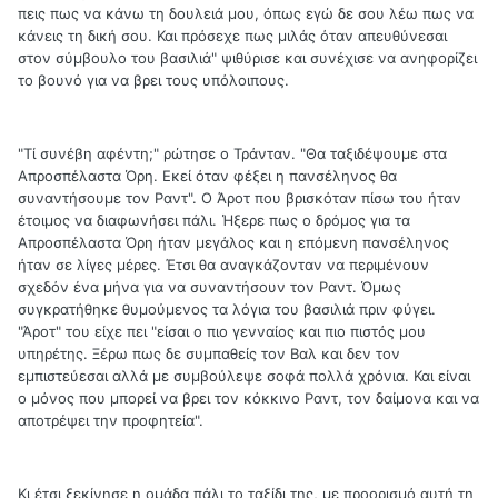
πεις πως να κάνω τη δουλειά μου, όπως εγώ δε σου λέω πως να
κάνεις τη δική σου. Και πρόσεχε πως μιλάς όταν απευθύνεσαι
στον σύμβουλο του βασιλιά" ψιθύρισε και συνέχισε να ανηφορίζει
το βουνό για να βρει τους υπόλοιπους.
"Τί συνέβη αφέντη;" ρώτησε ο Τράνταν. "Θα ταξιδέψουμε στα
Απροσπέλαστα Όρη. Εκεί όταν φέξει η πανσέληνος θα
συναντήσουμε τον Ραντ". Ο Άροτ που βρισκόταν πίσω του ήταν
έτοιμος να διαφωνήσει πάλι. Ήξερε πως ο δρόμος για τα
Απροσπέλαστα Όρη ήταν μεγάλος και η επόμενη πανσέληνος
ήταν σε λίγες μέρες. Έτσι θα αναγκάζονταν να περιμένουν
σχεδόν ένα μήνα για να συναντήσουν τον Ραντ. Όμως
συγκρατήθηκε θυμούμενος τα λόγια του βασιλιά πριν φύγει.
"Άροτ" του είχε πει "είσαι ο πιο γενναίος και πιο πιστός μου
υπηρέτης. Ξέρω πως δε συμπαθείς τον Βαλ και δεν τον
εμπιστεύεσαι αλλά με συμβούλεψε σοφά πολλά χρόνια. Και είναι
ο μόνος που μπορεί να βρει τον κόκκινο Ραντ, τον δαίμονα και να
αποτρέψει την προφητεία".
Κι έτσι ξεκίνησε η ομάδα πάλι το ταξίδι της, με προορισμό αυτή τη