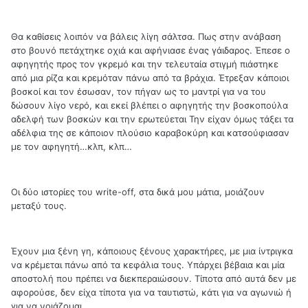
Θα καθίσεις λοιπόν να βάλεις λίγη σάλτσα. Πως στην ανάβαση
στο βουνό πετάχτηκε οχιά και αφήνιασε ένας γάιδαρος. Έπεσε ο
αφηγητής προς τον γκρεμό και την τελευταία στιγμή πιάστηκε
από μια ρίζα και κρεμόταν πάνω από τα βράχια. Έτρεξαν κάποιοι
βοσκοί και τον έσωσαν, τον πήγαν ως το μαντρί για να του
δώσουν λίγο νερό, και εκεί βλέπει ο αφηγητής την βοσκοπούλα
αδελφή των βοσκών και την ερωτεύεται Την είχαν όμως τάξει τα
αδέλφια της σε κάποιον πλούσιο καραβοκύρη και κατσούφιασαν
με τον αφηγητή…κλπ, κλπ…
Οι δύο ιστορίες του write-off, στα δικά μου μάτια, μοιάζουν
μεταξύ τους.
Έχουν μια ξένη γη, κάποιους ξένους χαρακτήρες, με μια ίντριγκα
να κρέμεται πάνω από τα κεφάλια τους. Υπάρχει βέβαια και μία
αποστολή που πρέπει να διεκπεραιώσουν. Τίποτα από αυτά δεν με
αφορούσε, δεν είχα τίποτα για να ταυτιστώ, κάτι για να αγωνιώ ή
για να νοιάζομαι.