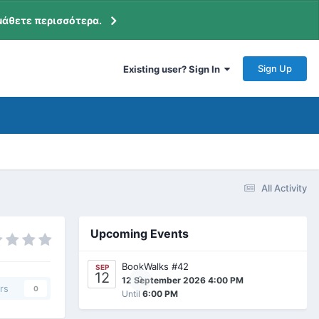
μάθετε περισσότερα.
Sign Up
Existing user? Sign In
All Activity
Upcoming Events
BookWalks #42
SEP
12
0
12 September 2026 4:00 PM
rs
0
Until
6:00 PM