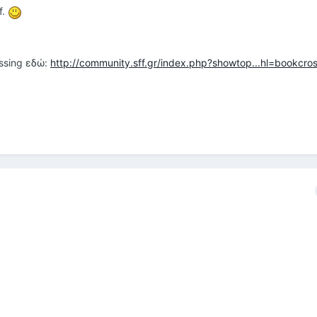
f.
ossing εδώ:
http://community.sff.gr/index.php?showtop...hl=bookcro