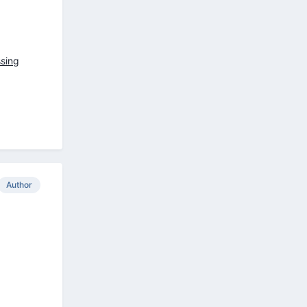
ssing
Author