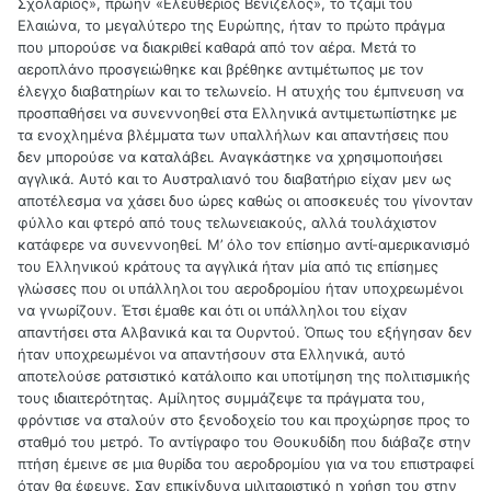
Σχολάριος», πρώην «Ελευθέριος Βενιζέλος», το τζαμί του
Ελαιώνα, το μεγαλύτερο της Ευρώπης, ήταν το πρώτο πράγμα
που μπορούσε να διακριθεί καθαρά από τον αέρα. Μετά το
αεροπλάνο προσγειώθηκε και βρέθηκε αντιμέτωπος με τον
έλεγχο διαβατηρίων και το τελωνείο. Η ατυχής του έμπνευση να
προσπαθήσει να συνεννοηθεί στα Ελληνικά αντιμετωπίστηκε με
τα ενοχλημένα βλέμματα των υπαλλήλων και απαντήσεις που
δεν μπορούσε να καταλάβει. Αναγκάστηκε να χρησιμοποιήσει
αγγλικά. Αυτό και το Αυστραλιανό του διαβατήριο είχαν μεν ως
αποτέλεσμα να χάσει δυο ώρες καθώς οι αποσκευές του γίνονταν
φύλλο και φτερό από τους τελωνειακούς, αλλά τουλάχιστον
κατάφερε να συνεννοηθεί. Μ’ όλο τον επίσημο αντί-αμερικανισμό
του Ελληνικού κράτους τα αγγλικά ήταν μία από τις επίσημες
γλώσσες που οι υπάλληλοι του αεροδρομίου ήταν υποχρεωμένοι
να γνωρίζουν. Έτσι έμαθε και ότι οι υπάλληλοι του είχαν
απαντήσει στα Αλβανικά και τα Ουρντού. Όπως του εξήγησαν δεν
ήταν υποχρεωμένοι να απαντήσουν στα Ελληνικά, αυτό
αποτελούσε ρατσιστικό κατάλοιπο και υποτίμηση της πολιτισμικής
τους ιδιαιτερότητας. Αμίλητος συμμάζεψε τα πράγματα του,
φρόντισε να σταλούν στο ξενοδοχείο του και προχώρησε προς το
σταθμό του μετρό. Το αντίγραφο του Θουκυδίδη που διάβαζε στην
πτήση έμεινε σε μια θυρίδα του αεροδρομίου για να του επιστραφεί
όταν θα έφευγε. Σαν επικίνδυνα μιλιταριστικό η χρήση του στην