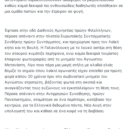
καθώς καμιά δεκαριά πιο ενθουσιώδεις διαδηλωτές επιτέθηκαν σε
μια ομάδα πιστών και την έτρεψαν σε φυγή.
Έφτασε στην οδό Διεθνούς Αμνηστίας πρώην Φιλελλήνων,
πέρασε απέναντι στην πλατεία Ευρωπαϊκής Συνταγματικής
Συνθήκης πρώην Συντάγματος, και προχώρησε προς τον Λαϊκό
κήπο και τη Βουλή. Η Γαλανόλευκη με το λευκό αστέρι στη θέση
του σταυρού κυμάτιζε περήφανα, ενώ καμία δεκαριά τουρίστες
έπαιρναν φωτογραφίες από το μνημείο του Άγνωστου
Μετανάστη. Λίγο ποιο πέρα μια μικρή στήλη με κλαδιά ελιάς
θύμιζε το σημείο όπου λαϊκοί αγωνιστές είχαν επιτεθεί για πρώτη
φορά κάπου 20 χρόνια πριν στο σωβινιστικό μνημείο του
Αγνώστου στρατιώτη, βάζοντας φωτιά στη σκοπιά και
αναγκάζοντας τους ευζώνους να εγκαταλείψουν τη θέση τους.
Πέρασε απέναντι στην Αντιρρησιών Συνείδησης, πρώην
Πανεπιστημίου, σταμάτησε σε ένα περίπτερο, κατέβασε την
κεντρώα, για τα Ελληνικά δεδομένα πάντα, Νέα Αυγή στον
υπολογιστή του και κάθισε σε ένα καφέ να τη διαβάσει.