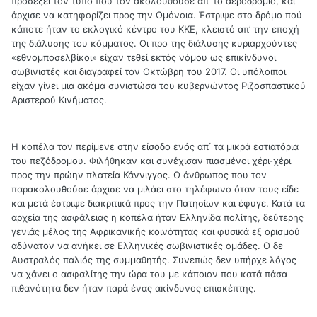
προσέξει τον τύπο που τον ακολουθούσε απ’ το αεροδρόμιο, και
άρχισε να κατηφορίζει προς την Ομόνοια. Έστριψε στο δρόμο πού
κάποτε ήταν το εκλογικό κέντρο του ΚΚΕ, κλειστό απ’ την εποχή
της διάλυσης του κόμματος. Οι προ της διάλυσης κυριαρχούντες
«εθνομποσελβίκοι» είχαν τεθεί εκτός νόμου ως επικίνδυνοι
σωβινιστές και διαγραφεί τον Οκτώβρη του 2017. Οι υπόλοιποι
είχαν γίνει μια ακόμα συνιστώσα του κυβερνώντος Ριζοσπαστικού
Αριστερού Κινήματος.
Η κοπέλα τον περίμενε στην είσοδο ενός απ΄ τα μικρά εστιατόρια
του πεζόδρομου. Φιλήθηκαν και συνέχισαν πιασμένοι χέρι-χέρι
προς την πρώην πλατεία Κάννιγγος. Ο άνθρωπος που τον
παρακολουθούσε άρχισε να μιλάει στο τηλέφωνο όταν τους είδε
και μετά έστριψε διακριτικά προς την Πατησίων και έφυγε. Κατά τα
αρχεία της ασφάλειας η κοπέλα ήταν Ελληνίδα πολίτης, δεύτερης
γενιάς μέλος της Αφρικανικής κοινότητας και φυσικά εξ ορισμού
αδύνατον να ανήκει σε Ελληνικές σωβινιστικές ομάδες. Ο δε
Αυστραλός παλιός της συμμαθητής. Συνεπώς δεν υπήρχε λόγος
να χάνει ο ασφαλίτης την ώρα του με κάποιον που κατά πάσα
πιθανότητα δεν ήταν παρά ένας ακίνδυνος επισκέπτης.