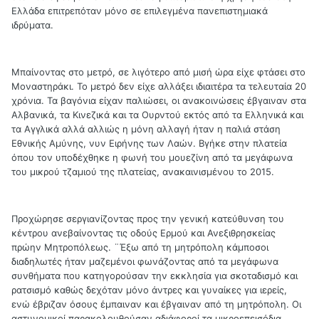
Ελλάδα επιτρεπόταν μόνο σε επιλεγμένα πανεπιστημιακά
ιδρύματα.
Μπαίνοντας στο μετρό, σε λιγότερο από μισή ώρα είχε φτάσει στο
Μοναστηράκι. Το μετρό δεν είχε αλλάξει ιδιαιτέρα τα τελευταία 20
χρόνια. Τα βαγόνια είχαν παλιώσει, οι ανακοινώσεις έβγαιναν στα
Αλβανικά, τα Κινεζικά και τα Ουρντού εκτός από τα Ελληνικά και
τα Αγγλικά αλλά αλλιώς η μόνη αλλαγή ήταν η παλιά στάση
Εθνικής Αμύνης, νυν Ειρήνης των Λαών. Βγήκε στην πλατεία
όπου τον υποδέχθηκε η φωνή του μουεζίνη από τα μεγάφωνα
του μικρού τζαμιού της πλατείας, ανακαινισμένου το 2015.
Προχώρησε σεργιανίζοντας προς την γενική κατεύθυνση του
κέντρου ανεβαίνοντας τις οδούς Ερμού και Ανεξιθρησκείας
πρώην Μητροπόλεως. ¨Έξω από τη μητρόπολη κάμποσοι
διαδηλωτές ήταν μαζεμένοι φωνάζοντας από τα μεγάφωνα
συνθήματα που κατηγορούσαν την εκκλησία για σκοταδισμό και
ρατσισμό καθώς δεχόταν μόνο άντρες και γυναίκες για ιερείς,
ενώ έβριζαν όσους έμπαιναν και έβγαιναν από τη μητρόπολη. Οι
αστυνομικοί παρακολουθούσαν αδιάφοροί τα μικροεπεισόδια