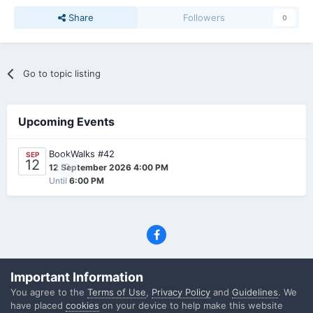
Share
Followers
0
Go to topic listing
Upcoming Events
BookWalks #42
SEP
12
0
12 September 2026 4:00 PM
Until
6:00 PM
Privacy Policy
Contact Us
Cookies
Important Information
(C) SFF.gr, All rights reserved
You agree to the
Terms of Use
,
Privacy Policy
and
Guidelines
. We
Powered by Invision Community
have placed
cookies
on your device to help make this website