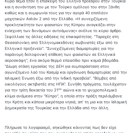
Κύριο θέμα ήταν η επίσκεψη του Έλληνα προέδρου στην Τουρκία
και η συνάντηση του με τον Τούρκο ομόλογο του στην Ξάνθη
καθώς και η συμφωνία τους για την αγορά 40 επιπλέον
μαχητικών Ασλάν 2 από την Ελλάδα. «Η συνεχιζόμενη
προκλητικότητα των φασιστών της Κύπρου αναγκάζει στην
ενίσχυση των δυνάμεων αυτοάμυνας» ανέλυε το κύριο άρθρο.
Ξεφύλλισε τις άλλες ειδήσεις τις επικαιρότητας. "Ταραχές στη
Θεσσαλονίκη από Έλληνομακεδόνες σωβινιστές έξω από το
Ελληνικό προξενείο". "Συνεχιζόμενες διαμαρτυρίες για την
παράνομη δολοφονική επίθεση των φασιστών σε Ελληνικά
αεροσκάφη", ένα ακόμα θερμό επεισόδιο πριν καμιά βδομάδα.
"Δίωρη στάση εργασίας της ΔΕΗ για συμπαράσταση στον
αγωνιζόμενο λαό του Κασμίρ και οργάνωση διαμαρτυρίας από την
Ισλαμική Ένωση έξω από την Ινδική πρεσβεία". "Βόμβες από
οικολόγους ακτιβιστές στις ΗΠΑ". Συνήθη πράγματα, τουλάχιστον
ου
για την τρίτη δεκαετία του 21
αιώνα και το ψυχροπολεμικό
κλίμα ανάμεσα στην "Κύπρο", η οποία στην πράξη περιλάμβανε
την Κρήτη και κάποια μικρότερα νησιά, απ' τη μια και την Ισλαμική
Δημοκρατία της Τουρκίας και την Ελλάδα από την άλλη.
Πλήρωσε το λογαριασμό, σηκώθηκε κάνοντας πως δεν είχε