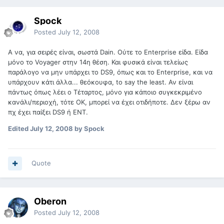
Spock
Posted
July 12, 2008
A να, για σειρές είναι, σωστά Dain. Ούτε το Enterprise είδα. Είδα
μόνο το Voyager στην 14η θέση. Και φυσικά είναι τελείως
παράλογο να μην υπάρχει το DS9, όπως και το Enterprise, και να
υπάρχουν κάτι άλλα... θεόκουφα, to say the least. Αν είναι
πάντως όπως λέει ο Τέταρτος, μόνο για κάποιο συγκεκριμένο
κανάλι/περιοχή, τότε ΟΚ, μπορεί να έχει οτιδήποτε. Δεν ξέρω αν
πχ έχει παίξει DS9 ή ΕΝΤ.
Edited
July 12, 2008
by Spock
Quote
Oberon
Posted
July 12, 2008